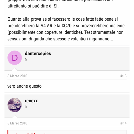
sono così duro solo perchè voglio fare l'avvocato del diavolo e tentare di
altrettanto si può dire di SI.
accreditare subaru oltre ogni perplessità senza scadere nel confronto
subaru contro tutti, cioè la subaru è bella perchè è superiore punto e
Quanto alla prova se si facessero le cose fatte fatte bene si
basta e le altre non valgono nulla e bla bla bla.
prenderebbero la A4 AR e la XC70 e si provererebbero insieme
(possibilmente con coperture identiche). Test strumentale non
sensazioni di guida che spesso e volentieri ingannano...
dantercepies
D
0
8 Marzo 2010
#13
vero anche questo
renexx
0
8 Marzo 2010
#14