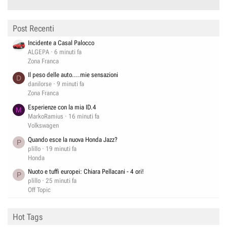
Post Recenti
Incidente a Casal Palocco
ALGEPA
6 minuti fa
Zona Franca
Il peso delle auto....mie sensazioni
D
danilorse
9 minuti fa
Zona Franca
Esperienze con la mia ID.4
M
MarkoRamius
16 minuti fa
Volkswagen
Quando esce la nuova Honda Jazz?
P
plillo
19 minuti fa
Honda
Nuoto e tuffi europei: Chiara Pellacani - 4 ori!
P
plillo
25 minuti fa
Off Topic
Hot Tags