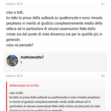
e
n
8 Marzo 2010
#1
D
i
ciao a tutti,
i
z
ho letto la prova della outback su quattroruote e sono rimasto
s
i
perplesso in merito al giudizio complessivamente medio della
c
o
vettura ed in particolare di alcune osservazioni fatte dalla
u
rivista sia dal punto di vista dinamico sia per la qualità più in
s
generale.
s
cosa ne pensate?
i
o
matteomatte1
n
0
e
8 Marzo 2010
#2
dantercepies ha scritto:
ciao a tutti,
ho letto la prova della outback su quattroruote e sono rimasto perplesso
in merito al giudizio complessivamente medio della vettura ed in
particolare di alcune osservazioni fatte dalla rivista sia dal punto di vista
dinamico sia per la qualità più in generale.