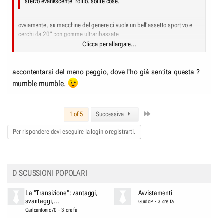
sterzo evanescente, rollio. solite cose.
ovviamente, su macchine del genere ci vuole un bell'assetto sportivo e
cerchi da 20" con gomme ultraribassate
Clicca per allargare...
arhat ha scritto:
Clicca per allargare...
accontentarsi del meno peggio, dove l'ho già sentita questa ?
mazza quant'è brutta però :cry:
mumble mumble.
si, certo che alla fine è meno peggio della Xc70 e della Allroad che ha
una splendida calandra "barbecue style"...
Last
1 of 5
Successiva
Per rispondere devi eseguire la login o registrarti.
Clicca per allargare...
DISCUSSIONI POPOLARI
La "Transizione": vantaggi,
Avvistamenti
svantaggi,...
GuidoP
-
3 ore fa
Carloantonio70
-
3 ore fa