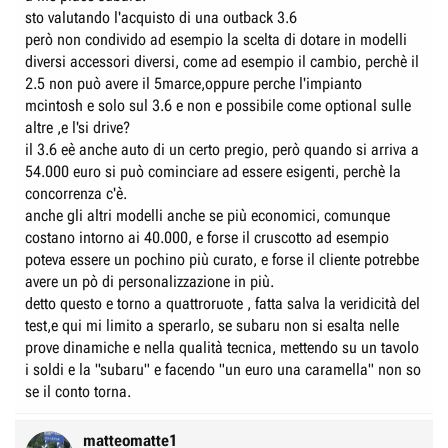
sto valutando l'acquisto di una outback 3.6
però non condivido ad esempio la scelta di dotare in modelli
diversi accessori diversi, come ad esempio il cambio, perchè il
2.5 non può avere il 5marce,oppure perche l'impianto
mcintosh e solo sul 3.6 e non e possibile come optional sulle
altre ,e l'si drive?
il 3.6 eè anche auto di un certo pregio, però quando si arriva a
54.000 euro si può cominciare ad essere esigenti, perchè la
concorrenza c'è.
anche gli altri modelli anche se più economici, comunque
costano intorno ai 40.000, e forse il cruscotto ad esempio
poteva essere un pochino più curato, e forse il cliente potrebbe
avere un pò di personalizzazione in più.
detto questo e torno a quattroruote , fatta salva la veridicità del
test,e qui mi limito a sperarlo, se subaru non si esalta nelle
prove dinamiche e nella qualità tecnica, mettendo su un tavolo
i soldi e la "subaru" e facendo "un euro una caramella" non so
se il conto torna.
matteomatte1