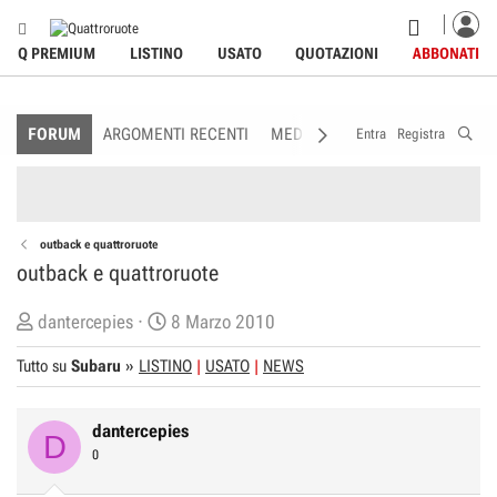
Q PREMIUM
LISTINO
USATO
QUOTAZIONI
ABBONATI
FORUM
ARGOMENTI RECENTI
MEDIA
MEMBRI
REGOLAME
Entra
Registra
outback e quattroruote
outback e quattroruote
C
D
dantercepies
8 Marzo 2010
r
a
Tutto su
Subaru
»
LISTINO
USATO
NEWS
e
t
a
a
t
d
dantercepies
D
o
i
0
r
I