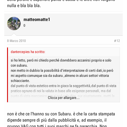
nulla e bla bla bla.
matteomatte1
0
8 Marzo 2010
#12
dantercepies ha scritto:
si ho letto, però mi chiedo perchè dovrebbero accanirsi proprio e solo
con subaru.
non metto in dubbio la possibilità d'interpretazione di certi dati,io però
mi aspetto comunque sia da subaru ,almeno in alcuni settori vittoria
schiacciante.
dal punto di vista estetico entra in gioco la soggettività,dal punto di vista
pratico ognuno di noi la valuta in base alle esigenze personali, ma dal
punto di vista meccanico non si può solo dire, pur giustamente, metti le
Clicca per allargare...
gomme giuste, il giusto assetto e così via, perchè subaru deve essere
subaru proprio in questi ambiti.
in poche parole, prendo un gol (anche se a me piace) sulla "ricerca
non è che ce l'hanno su con Subaru. è che la carta stampata
estetica"e finezza costruttiva,prendo un gol dalla qualità degli
dipende sempre di più dalla pubblicità e, ad esempio, il
interni,prendo un gol dal valore economico dell'auto (rivendibilità ecc.),e
gruppo VAG con tutti i suoi marchi ne fa parecchia. Non
segno solo su rigore per il resto, potrebbe non bastare.