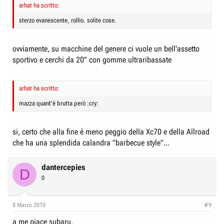
arhat ha scritto:
sterzo evanescente, rollio. solite cose.
ovviamente, su macchine del genere ci vuole un bell'assetto
sportivo e cerchi da 20" con gomme ultraribassate
arhat ha scritto:
mazza quant'è brutta però :cry:
si, certo che alla fine è meno peggio della Xc70 e della Allroad
che ha una splendida calandra "barbecue style"...
dantercepies
D
0
8 Marzo 2010
#9
a me piace subaru.