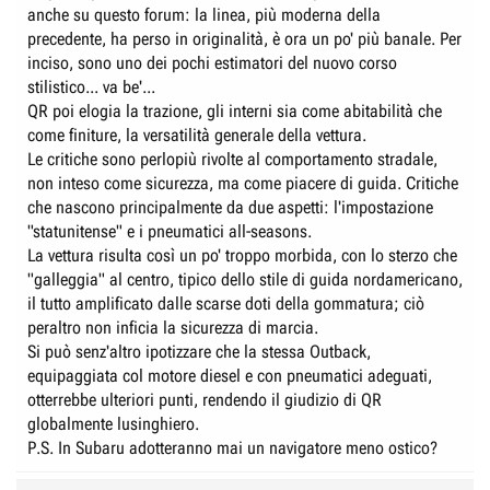
anche su questo forum: la linea, più moderna della
precedente, ha perso in originalità, è ora un po' più banale. Per
inciso, sono uno dei pochi estimatori del nuovo corso
stilistico... va be'...
QR poi elogia la trazione, gli interni sia come abitabilità che
come finiture, la versatilità generale della vettura.
Le critiche sono perlopiù rivolte al comportamento stradale,
non inteso come sicurezza, ma come piacere di guida. Critiche
che nascono principalmente da due aspetti: l'impostazione
"statunitense" e i pneumatici all-seasons.
La vettura risulta così un po' troppo morbida, con lo sterzo che
"galleggia" al centro, tipico dello stile di guida nordamericano,
il tutto amplificato dalle scarse doti della gommatura; ciò
peraltro non inficia la sicurezza di marcia.
Si può senz'altro ipotizzare che la stessa Outback,
equipaggiata col motore diesel e con pneumatici adeguati,
otterrebbe ulteriori punti, rendendo il giudizio di QR
globalmente lusinghiero.
P.S. In Subaru adotteranno mai un navigatore meno ostico?