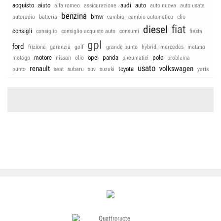
acquisto
aiuto
audi
auto
alfa romeo
assicurazione
auto nuova
auto usata
benzina
bmw
autoradio
batteria
cambio
cambio automatico
clio
fiat
diesel
consigli
consiglio
consiglio acquisto auto
consumi
fiesta
gpl
ford
frizione
garanzia
golf
grande punto
hybrid
mercedes
metano
motore
opel
panda
polo
motogp
nissan
olio
pneumatici
problema
usato
renault
volkswagen
toyota
punto
seat
subaru
suv
suzuki
yaris