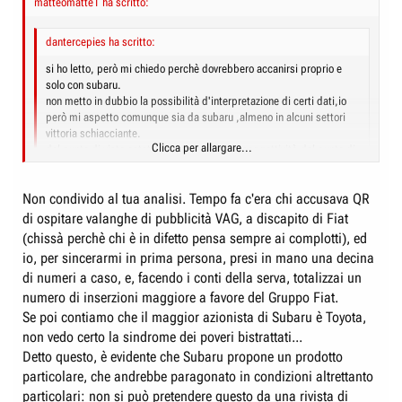
matteomatte1 ha scritto:
dantercepies ha scritto:
si ho letto, però mi chiedo perchè dovrebbero accanirsi proprio e
solo con subaru.
non metto in dubbio la possibilità d'interpretazione di certi dati,io
però mi aspetto comunque sia da subaru ,almeno in alcuni settori
vittoria schiacciante.
Clicca per allargare...
dal punto di vista estetico entra in gioco la soggettività,dal punto di
vista pratico ognuno di noi la valuta in base alle esigenze personali,
ma dal punto di vista meccanico non si può solo dire, pur
Clicca per allargare...
Non condivido al tua analisi. Tempo fa c'era chi accusava QR
giustamente, metti le gomme giuste, il giusto assetto e così via,
perchè subaru deve essere subaru proprio in questi ambiti.
di ospitare valanghe di pubblicità VAG, a discapito di Fiat
in poche parole, prendo un gol (anche se a me piace) sulla "ricerca
non è che ce l'hanno su con Subaru. è che la carta stampata dipende
(chissà perchè chi è in difetto pensa sempre ai complotti), ed
estetica"e finezza costruttiva,prendo un gol dalla qualità degli
sempre di più dalla pubblicità e, ad esempio, il gruppo VAG con tutti i
io, per sincerarmi in prima persona, presi in mano una decina
interni,prendo un gol dal valore economico dell'auto (rivendibilità
suoi marchi ne fa parecchia. Non altrettanto si può dire di SI.
di numeri a caso, e, facendo i conti della serva, totalizzai un
ecc.),e segno solo su rigore per il resto, potrebbe non bastare.
sono così duro solo perchè voglio fare l'avvocato del diavolo e tentare
numero di inserzioni maggiore a favore del Gruppo Fiat.
Quanto alla prova se si facessero le cose fatte fatte bene si
di accreditare subaru oltre ogni perplessità senza scadere nel
prenderebbero la A4 AR e la XC70 e si provererebbero insieme
Se poi contiamo che il maggior azionista di Subaru è Toyota,
confronto subaru contro tutti, cioè la subaru è bella perchè è
(possibilmente con coperture identiche). Test strumentale non sensazioni
non vedo certo la sindrome dei poveri bistrattati...
superiore punto e basta e le altre non valgono nulla e bla bla bla.
di guida che spesso e volentieri ingannano...
Detto questo, è evidente che Subaru propone un prodotto
particolare, che andrebbe paragonato in condizioni altrettanto
particolari: non si può pretendere questo da una rivista di