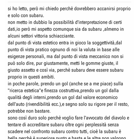
si ho letto, però mi chiedo perchè dovrebbero accanirsi proprio
e solo con subaru.
non metto in dubbio la possibilità d'interpretazione di certi
dati,io però mi aspetto comunque sia da subaru ,almeno in
alcuni settori vittoria schiacciante.
dal punto di vista estetico entra in gioco la soggettività,dal
punto di vista pratico ognuno di noi la valuta in base alle
esigenze personali, ma dal punto di vista meccanico non si
può solo dire, pur giustamente, metti le gomme giuste, il
giusto assetto e così via, perchè subaru deve essere subaru
proprio in questi ambiti.
in poche parole, prendo un gol (anche se a me piace) sulla
"ricerca estetica"e finezza costruttiva,prendo un gol dalla
qualità degli interni,prendo un gol dal valore economico
dell'auto (rivendibilità ecc.),e segno solo su rigore per il resto,
potrebbe non bastare.
sono così duro solo perchè voglio fare l'avvocato del diavolo e
tentare di accreditare subaru oltre ogni perplessità senza
scadere nel confronto subaru contro tutti, cioè la subaru è
bella perchè è superiore punto e basta e le altre non valgono