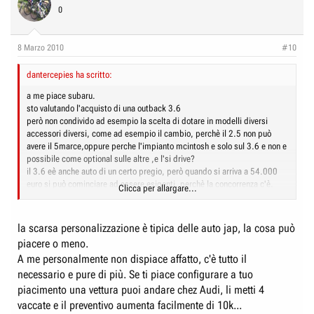
0
8 Marzo 2010
#10
dantercepies ha scritto:
a me piace subaru.
sto valutando l'acquisto di una outback 3.6
però non condivido ad esempio la scelta di dotare in modelli diversi
accessori diversi, come ad esempio il cambio, perchè il 2.5 non può
avere il 5marce,oppure perche l'impianto mcintosh e solo sul 3.6 e non e
possibile come optional sulle altre ,e l'si drive?
il 3.6 eè anche auto di un certo pregio, però quando si arriva a 54.000
euro si può cominciare ad essere esigenti, perchè la concorrenza c'è.
Clicca per allargare...
anche gli altri modelli anche se più economici, comunque costano intorno
ai 40.000, e forse il cruscotto ad esempio poteva essere un pochino più
curato, e forse il cliente potrebbe avere un pò di personalizzazione in più.
la scarsa personalizzazione è tipica delle auto jap, la cosa può
piacere o meno.
A me personalmente non dispiace affatto, c'è tutto il
necessario e pure di più. Se ti piace configurare a tuo
piacimento una vettura puoi andare chez Audi, li metti 4
vaccate e il preventivo aumenta facilmente di 10k...