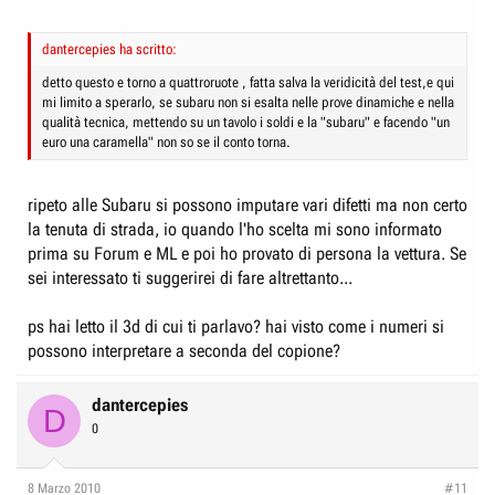
dantercepies ha scritto:
detto questo e torno a quattroruote , fatta salva la veridicità del test,e qui
mi limito a sperarlo, se subaru non si esalta nelle prove dinamiche e nella
qualità tecnica, mettendo su un tavolo i soldi e la "subaru" e facendo "un
euro una caramella" non so se il conto torna.
ripeto alle Subaru si possono imputare vari difetti ma non certo
la tenuta di strada, io quando l'ho scelta mi sono informato
prima su Forum e ML e poi ho provato di persona la vettura. Se
sei interessato ti suggerirei di fare altrettanto...
ps hai letto il 3d di cui ti parlavo? hai visto come i numeri si
possono interpretare a seconda del copione?
dantercepies
D
0
8 Marzo 2010
#11