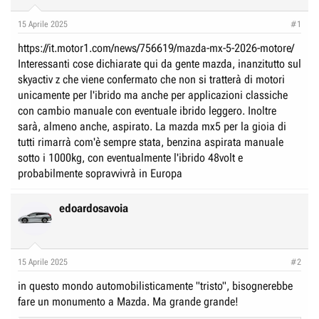
r
I
e
n
15 Aprile 2025
#1
D
i
https://it.motor1.com/news/756619/mazda-mx-5-2026-motore/
i
z
Interessanti cose dichiarate qui da gente mazda, inanzitutto sul
s
i
skyactiv z che viene confermato che non si tratterà di motori
c
o
unicamente per l'ibrido ma anche per applicazioni classiche
u
con cambio manuale con eventuale ibrido leggero. Inoltre
s
sarà, almeno anche, aspirato. La mazda mx5 per la gioia di
tutti rimarrà com'è sempre stata, benzina aspirata manuale
s
sotto i 1000kg, con eventualmente l'ibrido 48volt e
i
probabilmente sopravvivrà in Europa
o
n
edoardosavoia
e
15 Aprile 2025
#2
in questo mondo automobilisticamente "tristo", bisognerebbe
fare un monumento a Mazda. Ma grande grande!