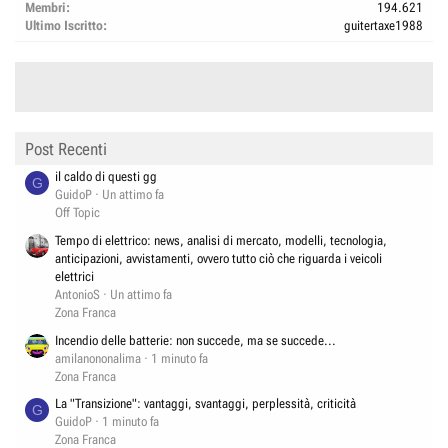
Membri
194.621
Ultimo Iscritto
guitertaxe1988
Post Recenti
il caldo di questi gg
G
GuidoP
Un attimo fa
Off Topic
Tempo di elettrico: news, analisi di mercato, modelli, tecnologia,
anticipazioni, avvistamenti, ovvero tutto ciò che riguarda i veicoli
elettrici
AntonioS
Un attimo fa
Zona Franca
Incendio delle batterie: non succede, ma se succede...
amilanononalima
1 minuto fa
Zona Franca
La "Transizione": vantaggi, svantaggi, perplessità, criticità
G
GuidoP
1 minuto fa
Zona Franca