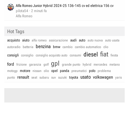
Alfa Romeo Junior Hybrid 2024-25 136-145 cv ed elettrica 156 cv
pilota54
2 minuti fa
Alfa Romeo
Hot Tags
acquisto
aiuto
audi
auto
alfa romeo
assicurazione
auto nuova
auto usata
benzina
bmw
autoradio
batteria
cambio
cambio automatico
clio
fiat
diesel
consigli
consiglio
consiglio acquisto auto
consumi
fiesta
gpl
ford
frizione
garanzia
golf
grande punto
hybrid
mercedes
metano
motore
opel
panda
polo
motogp
nissan
olio
pneumatici
problema
usato
renault
volkswagen
toyota
punto
seat
subaru
suv
suzuki
yaris