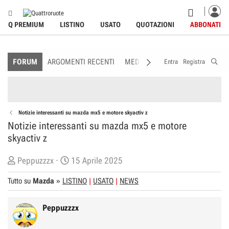
Q PREMIUM
LISTINO
USATO
QUOTAZIONI
ABBONATI
FORUM
ARGOMENTI RECENTI
MEDIA
MEMBRI
REGOLAME
Entra
Registra
Notizie interessanti su mazda mx5 e motore skyactiv z
Notizie interessanti su mazda mx5 e motore
skyactiv z
C
D
Peppuzzzx
15 Aprile 2025
r
a
Tutto su
Mazda
»
LISTINO
USATO
NEWS
e
t
a
a
Peppuzzzx
t
d
o
i