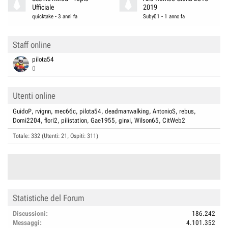
Ufficiale
2019
quicktake
-
3 anni fa
Suby01
-
1 anno fa
Staff online
pilota54
0
Utenti online
GuidoP
rvignn
mec66c
pilota54
deadmanwalking
AntonioS
rebus
Domi2204
flori2
pilistation
Gae1955
ginxi
Wilson65
CitWeb2
Totale: 332 (Utenti: 21, Ospiti: 311)
Statistiche del Forum
Discussioni
186.242
Messaggi
4.101.352