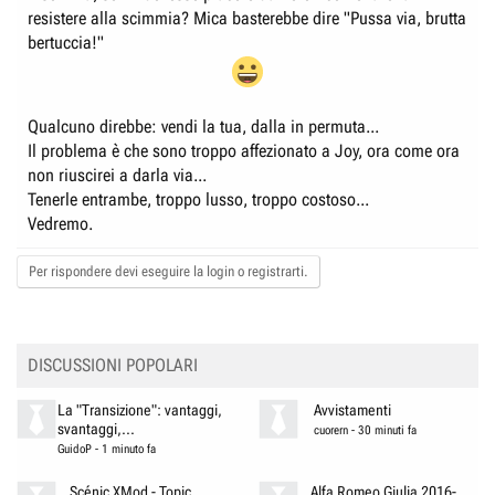
resistere alla scimmia? Mica basterebbe dire "Pussa via, brutta
bertuccia!"
Qualcuno direbbe: vendi la tua, dalla in permuta...
Il problema è che sono troppo affezionato a Joy, ora come ora
non riuscirei a darla via...
Tenerle entrambe, troppo lusso, troppo costoso...
Vedremo.
Per rispondere devi eseguire la login o registrarti.
DISCUSSIONI POPOLARI
La "Transizione": vantaggi,
Avvistamenti
svantaggi,...
cuorern
-
30 minuti fa
GuidoP
-
1 minuto fa
Scénic XMod - Topic
Alfa Romeo Giulia 2016-