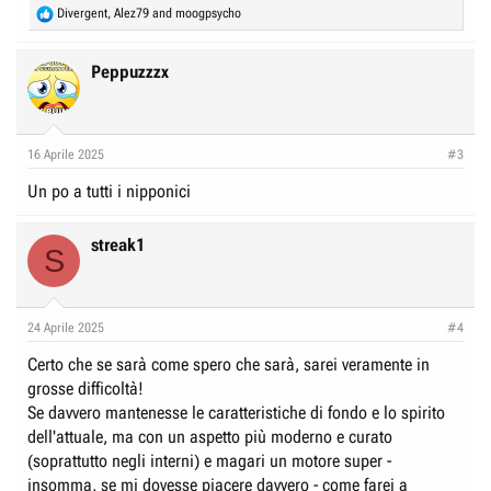
R
Divergent
,
Alez79
and
moogpsycho
e
a
c
Peppuzzzx
t
i
o
n
16 Aprile 2025
#3
s
:
Un po a tutti i nipponici
streak1
S
24 Aprile 2025
#4
Certo che se sarà come spero che sarà, sarei veramente in
grosse difficoltà!
Se davvero mantenesse le caratteristiche di fondo e lo spirito
dell'attuale, ma con un aspetto più moderno e curato
(soprattutto negli interni) e magari un motore super -
insomma, se mi dovesse piacere davvero - come farei a