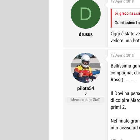
12 Agosto 2018
D
pi_greco ha scri
Grandissimo Lor
Oggi è stato ve
drusus
vedere una batt
12 Agosto 2018
Bellissima gara
compagna, che l
Rossi)..........
pilota54
Il Dovi ha pers
0
di colpire Mar
Membro dello Staff
primi 2.
Nel finale gran
mio avviso ad 