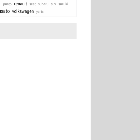
renault
a
punto
seat
subaru
suv
suzuki
usato
volkswagen
yaris