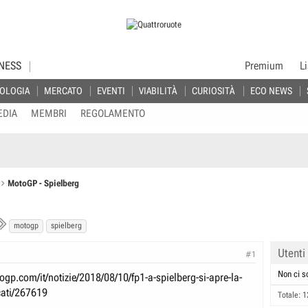
NESS
Premium
L
OLOGIA
MERCATO
EVENTI
VIABILITÀ
CURIOSITÀ
ECO NEWS
EDIA
MEMBRI
REGOLAMENTO
MotoGP - Spielberg
T
motogp
spielberg
a
Utenti
g
#1
s
Non ci s
ogp.com/it/notizie/2018/08/10/fp1-a-spielberg-si-apre-la-
cati/267619
Totale: 1