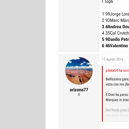
I Top6
1 99
Jorge Lor
2 93
Marc Márq
3 4
Andrea Dov
4 35
Cal Crutc
5 9
Danilo Pet
6 46
Valentino
12 Agosto 2018
pilota54 ha scri
Bellissima gara,
vista con me (fac
arizona77
0
Il Dovi ha perso 
Marquez in stac
Nel finale gran 
una moto legger
I Top6