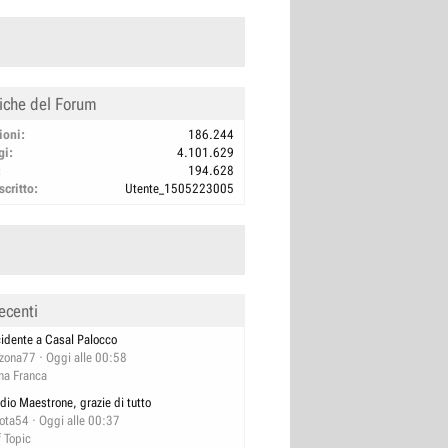
tiche del Forum
ioni
186.244
gi
4.101.629
194.628
scritto
Utente_1505223005
ecenti
cidente a Casal Palocco
izona77
Oggi alle 00:58
na Franca
dio Maestrone, grazie di tutto
lota54
Oggi alle 00:37
f Topic