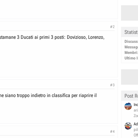
#2
Statis
 stamane 3 Ducati ai primi 3 posti: Dovizioso, Lorenzo,
Discuss
Messag
Membri
Ultimo I
#3
e siano troppo indietro in classifica per riaprire il
Post R
In
ar
Zo
Ad
pi
#4
Of