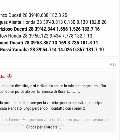
enzo
Ducati 28 39'40.688 182.8 25
uez Alenta
Honda 28 39'40.818 0.130 0.130 182.8 20
izioso
Ducati 28 39'42.344 1.656 1.526 182.7 16
hlow
Honda 28 39'50.122 9.434 7.778 182.1 13
rucci
Ducati 28 39'53.857 13.169 3.735 181.8 11
 Rossi
Yamaha 28 39'54.714 14.026 0.857 181.7 10
#15
tto:
 mi sono divertito, e si è divertita anche la mia compagna, che l'ha
endo un po' di tifo per la rimonta di Rossi)..........
la possibilità di lottare per la vittoria quando per evitare di colpire
cata è andato lungo perdendo il contatto con i primi 2.
duello Lorenzo-Marquez con vittoria di Lorenzo grazie a mio avviso ad
mente migliore (almeno su questa pista).
Clicca per allargare...