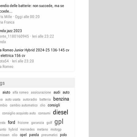
cendio delle batterie: non succede, ma se
ccede...
ris Mille
Oggi alle 00:20
na Franca
nda jazz 2023
ente_1180160945
Ieri alle 23:22
nda
fa Romeo Junior Hybrid 2024-25 136-145 cv
 elettrica 156 cv
lota54
Ieri alle 23:20
fa Romeo
ags
aiuto
audi
auto
alfa romeo
assicurazione
benzina
va
auto usata
autoradio
batteria
consigli
ambio
cambio automatico
clio
diesel
consiglio acquisto auto
consumi
gpl
ford
iesta
frizione
garanzia
golf
unto
hybrid
mercedes
metano
motogp
opel
panda
polo
nissan
olio
pneumatici