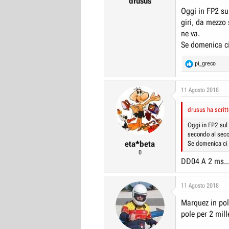
drusus
Oggi in FP2 sul
giri, da mezzo 
ne va.
Se domenica ci 
R
pi_greco
e
a
c
11 Agosto 2018
t
i
drusus ha scritt
o
n
Oggi in FP2 sul 
s
secondo al secon
:
eta*beta
Se domenica ci s
0
DD04 A 2 ms...
11 Agosto 2018
Marquez in pol
pole per 2 mill