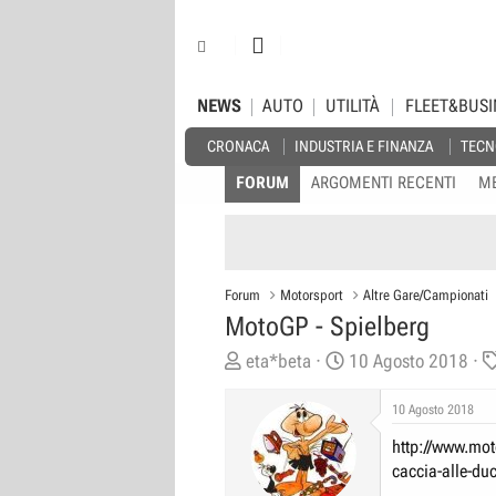
NEWS
AUTO
UTILITÀ
FLEET&BUSI
CRONACA
INDUSTRIA E FINANZA
TECN
FORUM
ARGOMENTI RECENTI
M
Forum
Motorsport
Altre Gare/Campionati
MotoGP - Spielberg
C
D
eta*beta
10 Agosto 2018
r
a
e
t
10 Agosto 2018
a
a
http://www.mot
t
d
caccia-alle-du
o
i