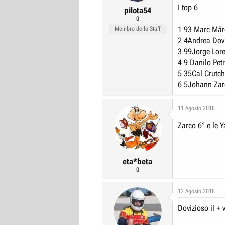
I top 6
pilota54
0
1 93
Marc Már
Membro dello Staff
2 4
Andrea Dov
3 99
Jorge Lor
4 9
Danilo Pet
5 35
Cal Crutc
6 5
Johann Zar
11 Agosto 2018
Zarco 6° e le Y
eta*beta
0
12 Agosto 2018
Dovizioso il +