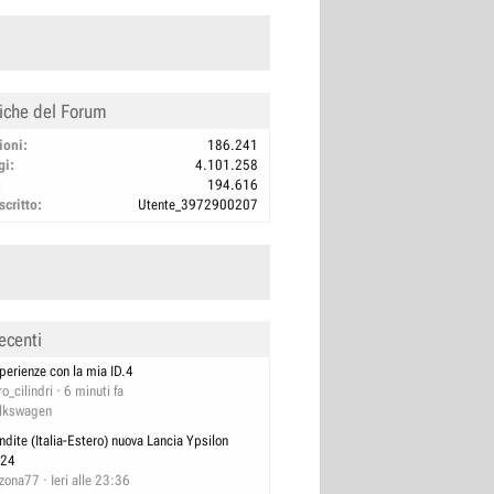
tiche del Forum
ioni
186.241
gi
4.101.258
194.616
scritto
Utente_3972900207
ecenti
perienze con la mia ID.4
ro_cilindri
6 minuti fa
lkswagen
ndite (Italia-Estero) nuova Lancia Ypsilon
24
izona77
Ieri alle 23:36