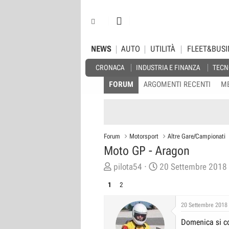
NEWS
AUTO
UTILITÀ
FLEET&BUSI
CRONACA
INDUSTRIA E FINANZA
TECN
FORUM
ARGOMENTI RECENTI
M
Forum
Motorsport
Altre Gare/Campionati
Moto GP - Aragon
C
D
pilota54
20 Settembre 2018
r
a
1
2
e
t
a
a
20 Settembre 2018
t
d
Domenica si co
o
i