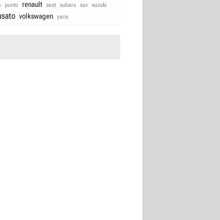
renault
a
punto
seat
subaru
suv
suzuki
usato
volkswagen
yaris