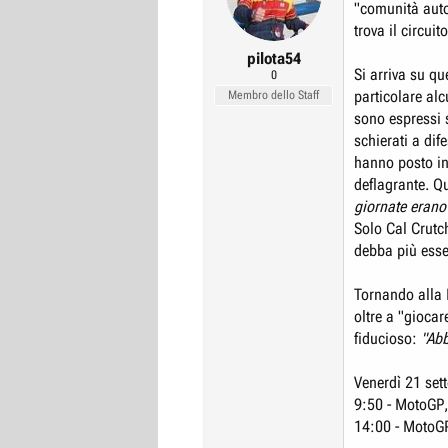
"comunità auto
r
I
trova il circuit
e
n
pilota54
D
i
Si arriva su qu
0
i
z
particolare alc
Membro dello Staff
s
i
sono espressi s
c
o
schierati a dif
hanno posto in
u
deflagrante. Qu
s
giornate erano
s
Solo Cal Crutch
i
debba più esse
o
n
Tornando alla 
e
oltre a "giocar
fiducioso:
"Abb
Venerdì 21 set
9:50 - MotoGP, 
14:00 - MotoGP,