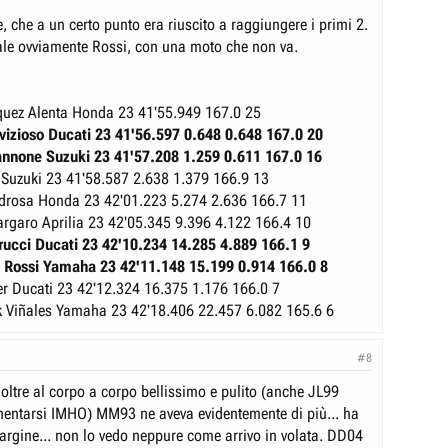
 che a un certo punto era riuscito a raggiungere i primi 2.
Male ovviamente Rossi, con una moto che non va.
uez Alenta
Honda 23 41'55.949 167.0 25
vizioso
Ducati 23 41'56.597 0.648 0.648 167.0 20
annone
Suzuki 23 41'57.208 1.259 0.611 167.0 16
Suzuki 23 41'58.587 2.638 1.379 166.9 13
drosa
Honda 23 42'01.223 5.274 2.636 166.7 11
argaro
Aprilia 23 42'05.345 9.396 4.122 166.4 10
rucci
Ducati 23 42'10.234 14.285 4.889 166.1 9
 Rossi
Yamaha 23 42'11.148 15.199 0.914 166.0 8
er
Ducati 23 42'12.324 16.375 1.176 166.0 7
 Viñales
Yamaha 23 42'18.406 22.457 6.082 165.6 6
#8
 oltre al corpo a corpo bellissimo e pulito (anche JL99
entarsi IMHO) MM93 ne aveva evidentemente di più... ha
rgine... non lo vedo neppure come arrivo in volata. DD04