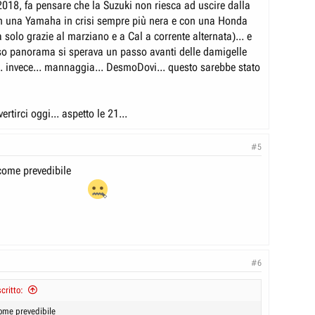
18, fa pensare che la Suzuki non riesca ad uscire dalla
n una Yamaha in crisi sempre più nera e con una Honda
a solo grazie al marziano e a Cal a corrente alternata)... e
so panorama si sperava un passo avanti delle damigelle
.. invece... mannaggia... DesmoDovi... questo sarebbe stato
rtirci oggi... aspetto le 21...
#5
 come prevedibile
#6
critto:
come prevedibile