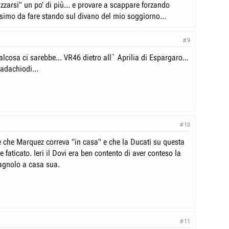
zzarsi" un po' di più... e provare a scappare forzando
issimo da fare stando sul divano del mio soggiorno...
#9
lcosa ci sarebbe... VR46 dietro all` Aprilia di Espargaro...
badachiodi...
#10
 che Marquez correva "in casa" e che la Ducati su questa
 faticato. Ieri il Dovi era ben contento di aver conteso la
pagnolo a casa sua.
#11