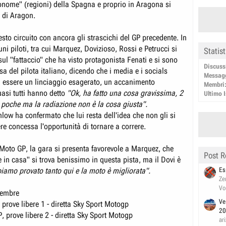
nome" (regioni) della Spagna e proprio in Aragona si
o di Aragon.
esto circuito con ancora gli strascichi del GP precedente. In
uni piloti, tra cui Marquez, Dovizioso, Rossi e Petrucci si
Statis
ul "fattaccio" che ha visto protagonista Fenati e si sono
Discuss
esa del pilota italiano, dicendo che i media e i socials
Messag
 essere un linciaggio esagerato, un accanimento
Membri
asi tutti hanno detto
"Ok, ha fatto una cosa gravissima, 2
Ultimo I
 poche ma la radiazione non è la cosa giusta".
low ha confermato che lui resta dell'idea che non gli si
re concessa l'opportunità di tornare a correre.
Moto GP, la gara si presenta favorevole a Marquez, che
Post R
e in casa" si trova benissimo in questa pista, ma il Dovi è
Es
iamo provato tanto qui e la moto è migliorata".
Ze
Vo
tembre
Ve
prove libere 1 - diretta Sky Sport Motogp
20
 prove libere 2 - diretta Sky Sport Motogp
ar