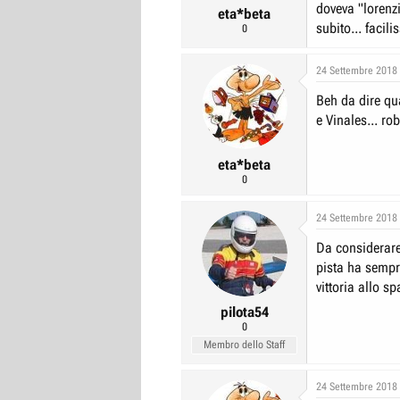
doveva "lorenzi
eta*beta
subito... facil
0
24 Settembre 2018
Beh da dire qua
e Vinales... ro
eta*beta
0
24 Settembre 2018
Da considerare
pista ha sempre
vittoria allo s
pilota54
0
Membro dello Staff
24 Settembre 2018