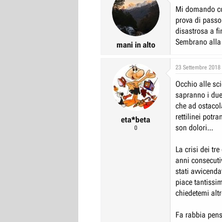
Mi domando co
prova di passo 
disastrosa a fi
Sembrano alla 
mani in alto
23 Settembre 2018
Occhio alle sci
sapranno i due
che ad ostacol
rettilinei potr
eta*beta
son dolori...
0
La crisi dei tr
anni consecutiv
stati avvicenda
piace tantissim
chiedetemi altr
Fa rabbia pens