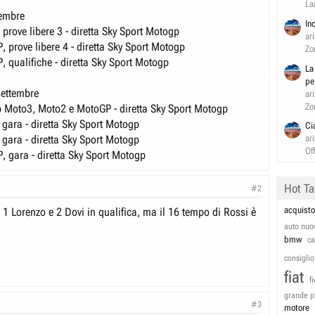
La
tembre
In
prove libere 3 - diretta Sky Sport Motogp
ar
 prove libere 4 - diretta Sky Sport Motogp
Zo
, qualifiche - diretta Sky Sport Motogp
La
pe
ettembre
ar
Zo
 Moto3, Moto2 e MotoGP - diretta Sky Sport Motogp
 gara - diretta Sky Sport Motogp
Ci
 gara - diretta Sky Sport Motogp
ar
Of
, gara - diretta Sky Sport Motogp
Hot T
#2
acquisto
 1 Lorenzo e 2 Dovi in qualifica, ma il 16 tempo di Rossi è
auto nuo
bmw
c
consiglio
fiat
f
grande p
#3
motore