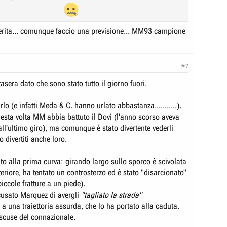
fferita... comunque faccio una previsione... MM93 campione
#7
tasera dato che sono stato tutto il giorno fuori.
rlo (e infatti Meda & C. hanno urlato abbastanza...........).
esta volta MM abbia battuto il Dovi (l'anno scorso aveva
all'ultimo giro), ma comunque è stato divertente vederli
o divertiti anche loro.
to alla prima curva: girando largo sullo sporco è scivolata
riore, ha tentato un controsterzo ed è stato "disarcionato"
piccole fratture a un piede).
usato Marquez di avergli
"tagliato la strada"
a una traiettoria assurda, che lo ha portato alla caduta.
 scuse del connazionale.