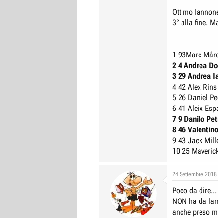
Ottimo Iannone,
3° alla fine. 
1 93
Marc Márq
2 4
Andrea Do
3 29
Andrea I
4 42
Alex Rins
5 26
Daniel Pe
6 41
Aleix Esp
7 9
Danilo Pet
8 46
Valentino
9 43
Jack Mill
10 25
Maverick
24 Settembre 2018
Poco da dire...
NON ha da lam
anche preso ma