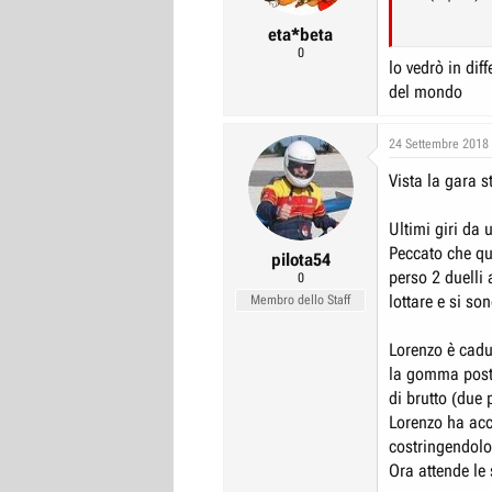
eta*beta
0
lo vedrò in di
del mondo
24 Settembre 2018
Vista la gara s
Ultimi giri da u
Peccato che qu
pilota54
perso 2 duelli 
0
lottare e si son
Membro dello Staff
Lorenzo è cadu
la gomma poste
di brutto (due 
Lorenzo ha acc
costringendolo 
Ora attende le