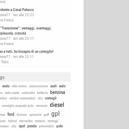
ncia
cidente a Casal Palocco
izona77
Ieri alle 23:23
na Franca
 "Transizione": vantaggi, svantaggi,
rplessità, criticità
izona77
Ieri alle 23:17
na Franca
ao a tutti, ho bisogno di un consiglio!
izona77
Ieri alle 23:11
f Topic
ags
aiuto
audi
auto
alfa romeo
assicurazione
benzina
va
auto usata
autoradio
batteria
consigli
ambio
cambio automatico
clio
diesel
consiglio acquisto auto
consumi
gpl
ford
iesta
frizione
garanzia
golf
unto
hybrid
mercedes
metano
motogp
opel
panda
polo
nissan
olio
pneumatici