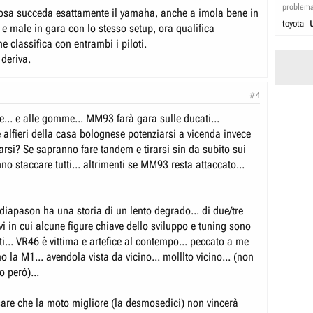
problem
sa succeda esattamente il yamaha, anche a imola bene in
toyota
e male in gara con lo stesso setup, ora qualifica
ne classifica con entrambi i piloti.
deriva.
#4
e... e alle gomme... MM93 farà gara sulle ducati...
 alfieri della casa bolognese potenziarsi a vicenda invece
arsi? Se sapranno fare tandem e tirarsi sin da subito sui
anno staccare tutti... altrimenti se MM93 resta attaccato...
e diapason ha una storia di un lento degrado... di due/tre
i in cui alcune figure chiave dello sviluppo e tuning sono
ti... VR46 è vittima e artefice al contempo... peccato a me
o la M1... avendola vista da vicino... molllto vicino... (non
o però)...
are che la moto migliore (la desmosedici) non vincerà