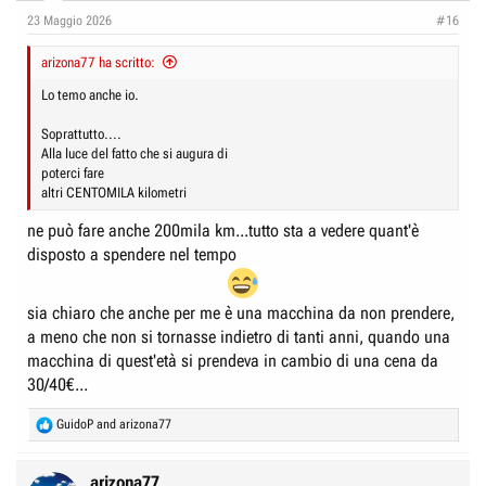
e
n
23 Maggio 2026
#16
D
i
i
z
arizona77 ha scritto:
s
i
Lo temo anche io.
c
o
Soprattutto....
u
Alla luce del fatto che si augura di
s
poterci fare
s
altri CENTOMILA kilometri
i
ne può fare anche 200mila km...tutto sta a vedere quant'è
o
disposto a spendere nel tempo
n
e
sia chiaro che anche per me è una macchina da non prendere,
a meno che non si tornasse indietro di tanti anni, quando una
macchina di quest'età si prendeva in cambio di una cena da
30/40€...
R
GuidoP
and
arizona77
e
a
c
arizona77