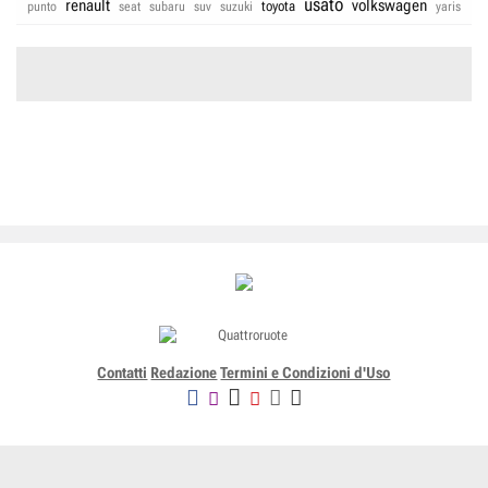
usato
renault
volkswagen
toyota
punto
seat
subaru
suv
suzuki
yaris
Contatti
Redazione
Termini e Condizioni d'Uso
Editoriale Domus SpA
Via G. Mazzocchi, 1/3 20089 Rozzano (Mi) - Codice fiscale, partita
IVA e iscrizione al Registro delle Imprese di Milano n. 07835550158