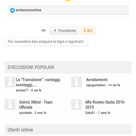
R
amilanononalima
e
a
c
First
t
Precedente
2 of 2
i
o
Per rispondere devi eseguire la login o registrarti.
n
s
:
DISCUSSIONI POPOLARI
La "Transizione": vantaggi,
Avvistamenti
svantaggi,...
zagoguitarhero
-
14 ore fa
arizona77
-
6 ore fa
Scénic XMod - Topic
Alfa Romeo Giulia 2016-
Ufficiale
2019
quicktake
-
3 anni fa
Suby01
-
1 anno fa
Utenti online