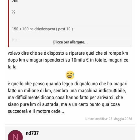
200
??
150 + 100 ne chiede/spera ( post 10 )
P.s.:
Clicca per allargare...
Partendo dal " noto assioma )
( frutto di esperienze personali )
volevo dire che se è disposto a riparare quel che si rompe km
relativo i " bidoni da usato "....
dopo km e magari spenderci su 10mila € in totale, magari ce
Dubito, 2 volte
la fa
( se non per i piu' fortunelli )
si possano fare complessivi 250.000 km
è quello che penso quando leggo di qualcuno che ha magari
fatto un milione di km, sembra una macchina indistruttibile,
ma difficilmente dicono cosa hanno fatto per arrivarci, che
siano pure km di a.strada, ma a un certo punto qualcosa
succederà e il motore cede...
Ultima modifica:
23 Maggio 2026
nd737
N