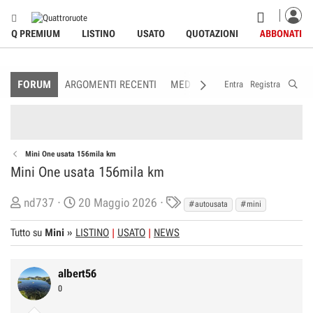
Q PREMIUM
LISTINO
USATO
QUOTAZIONI
ABBONATI
FORUM
ARGOMENTI RECENTI
MEDIA
MEMBRI
REGOLAME
Entra
Registra
Mini One usata 156mila km
Mini One usata 156mila km
C
D
T
nd737
20 Maggio 2026
#autousata
#mini
r
a
a
Tutto su
Mini
»
LISTINO
USATO
NEWS
e
t
g
a
a
s
t
d
albert56
o
i
0
r
I