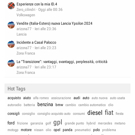
Esperienze con la mia ID.4
Zero_cilindri
Oggi alle 00:36
Volkswagen
Vendite (Italia-Estero) nuova Lancia Ypsilon 2024
arizona77
Ieri alle 23:36
Lancia
Incidente a Casal Palocco
arizona77
Ieri alle 23:23
Zona Franca
La "Transizione": vantaggi, svantaggi, perplessità, criticità
arizona77
Ieri alle 23:17
Zona Franca
Hot Tags
acquisto
aiuto
audi
auto
alfa romeo
assicurazione
auto nuova
auto usata
benzina
bmw
autoradio
batteria
cambio
cambio automatico
clio
fiat
diesel
consigli
consiglio
consiglio acquisto auto
consumi
fiesta
gpl
ford
frizione
garanzia
golf
grande punto
hybrid
mercedes
metano
motore
opel
panda
polo
motogp
nissan
olio
pneumatici
problema