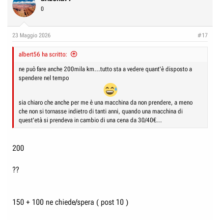
t
0
i
o
n
23 Maggio 2026
#17
s
:
albert56 ha scritto:
ne può fare anche 200mila km...tutto sta a vedere quant'è disposto a
spendere nel tempo
sia chiaro che anche per me è una macchina da non prendere, a meno
che non si tornasse indietro di tanti anni, quando una macchina di
quest'età si prendeva in cambio di una cena da 30/40€...
200
??
150 + 100 ne chiede/spera ( post 10 )