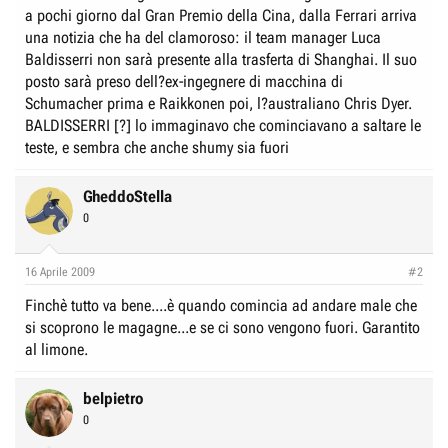
e
n
a pochi giorno dal Gran Premio della Cina, dalla Ferrari arriva
D
i
una notizia che ha del clamoroso: il team manager Luca
i
z
Baldisserri non sarà presente alla trasferta di Shanghai. Il suo
s
i
posto sarà preso dell?ex-ingegnere di macchina di
Schumacher prima e Raikkonen poi, l?australiano Chris Dyer.
c
o
BALDISSERRI [?] lo immaginavo che cominciavano a saltare le
u
teste, e sembra che anche shumy sia fuori
s
s
GheddoStella
i
0
o
n
e
16 Aprile 2009
#2
Finchè tutto va bene....è quando comincia ad andare male che
si scoprono le magagne...e se ci sono vengono fuori. Garantito
al limone.
belpietro
0