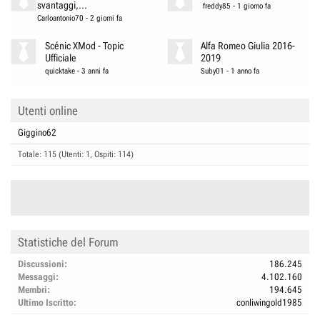
svantaggi,...
freddy85
-
1 giorno fa
Carloantonio70
-
2 giorni fa
Scénic XMod - Topic
Alfa Romeo Giulia 2016-
Ufficiale
2019
quicktake
-
3 anni fa
Suby01
-
1 anno fa
Utenti online
Giggino62
Totale: 115 (Utenti: 1, Ospiti: 114)
Statistiche del Forum
Discussioni
186.245
Messaggi
4.102.160
Membri
194.645
Ultimo Iscritto
conliwingold1985