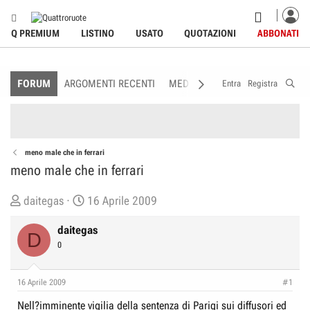
Q PREMIUM
LISTINO
USATO
QUOTAZIONI
ABBONATI
FORUM
ARGOMENTI RECENTI
MEDIA
MEMBRI
REGOLAME
Entra
Registra
meno male che in ferrari
meno male che in ferrari
C
D
daitegas
16 Aprile 2009
r
a
daitegas
e
t
D
0
a
a
t
d
o
i
16 Aprile 2009
#1
r
I
Nell?imminente vigilia della sentenza di Parigi sui diffusori ed