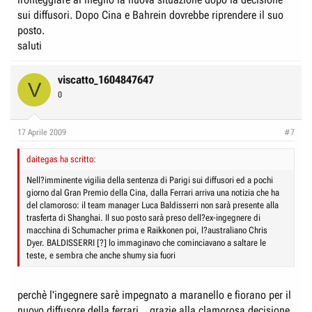
sui diffusori. Dopo Cina e Bahrein dovrebbe riprendere il suo
posto.
saluti
viscatto_1604847647
V
0
17 Aprile 2009
#7
daitegas ha scritto:
Nell?imminente vigilia della sentenza di Parigi sui diffusori ed a pochi
giorno dal Gran Premio della Cina, dalla Ferrari arriva una notizia che ha
del clamoroso: il team manager Luca Baldisserri non sarà presente alla
trasferta di Shanghai. Il suo posto sarà preso dell?ex-ingegnere di
macchina di Schumacher prima e Raikkonen poi, l?australiano Chris
Dyer. BALDISSERRI [?] lo immaginavo che cominciavano a saltare le
teste, e sembra che anche shumy sia fuori
perchè l'ingegnere sarè impegnato a maranello e fiorano per il
nuovo diffusore della ferrari... grazie alla clamorosa decisione