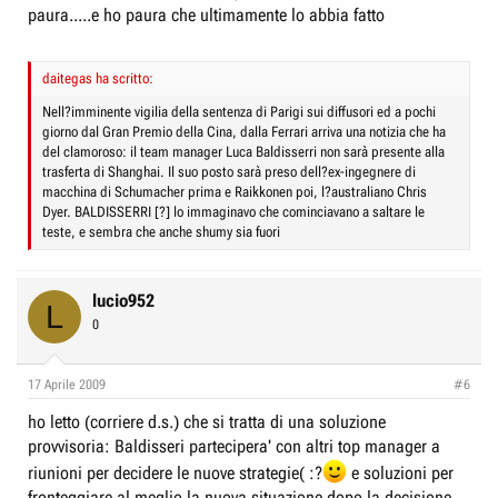
paura.....e ho paura che ultimamente lo abbia fatto
daitegas ha scritto:
Nell?imminente vigilia della sentenza di Parigi sui diffusori ed a pochi
giorno dal Gran Premio della Cina, dalla Ferrari arriva una notizia che ha
del clamoroso: il team manager Luca Baldisserri non sarà presente alla
trasferta di Shanghai. Il suo posto sarà preso dell?ex-ingegnere di
macchina di Schumacher prima e Raikkonen poi, l?australiano Chris
Dyer. BALDISSERRI [?] lo immaginavo che cominciavano a saltare le
teste, e sembra che anche shumy sia fuori
lucio952
L
0
17 Aprile 2009
#6
ho letto (corriere d.s.) che si tratta di una soluzione
provvisoria: Baldisseri partecipera' con altri top manager a
riunioni per decidere le nuove strategie( :?
e soluzioni per
fronteggiare al meglio la nuova situazione dopo la decisione