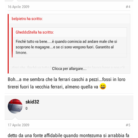
16 Aprile 2009
#4
belpietro ha scritto:
GheddoStella ha scritto:
Finchè tutto va bene....è quando comincia ad andare male che si
scoprono le magagne...e se ci sono vengono fuori. Garantito al
limone.
direi che, finché va tutto bene, si vede che la gente lavora bene e non c'è
Clicca per allargare...
ragione di far saltare teste
Boh...a me sembra che la ferrari caschi a pezzi...fossi in loro
Clicca per allargare...
se le cose vanno male (e parlo delle rotture, e degli sbagli strategici)
tirerei fuori la vecchia ferrari, almeno quella va
forse qualcuno non ha lavorato abbastanza bene.
non credo sia una questione di mala sorte. chi perde, solitamente ha
lavorato meno bene di chi ha vinto.
skid32
0
non ti pare normale?
17 Aprile 2009
#5
detto da una fonte affidabile quando montezuma si arrabbia fa