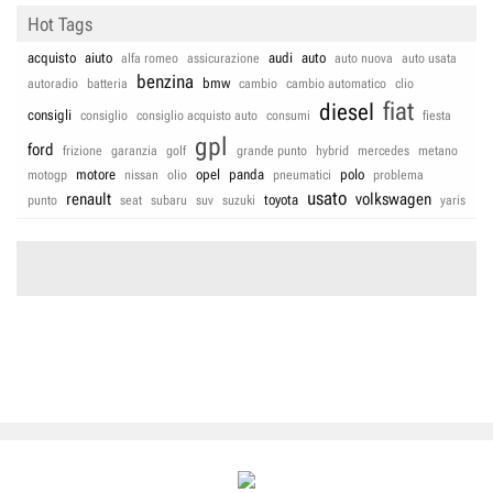
Hot Tags
acquisto
aiuto
audi
auto
alfa romeo
assicurazione
auto nuova
auto usata
benzina
bmw
autoradio
batteria
cambio
cambio automatico
clio
fiat
diesel
consigli
consiglio
consiglio acquisto auto
consumi
fiesta
gpl
ford
frizione
garanzia
golf
grande punto
hybrid
mercedes
metano
motore
opel
panda
polo
motogp
nissan
olio
pneumatici
problema
usato
renault
volkswagen
toyota
punto
seat
subaru
suv
suzuki
yaris