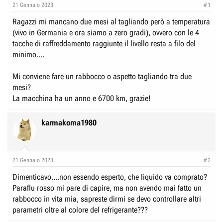
e
n
21 Gennaio 2023
#1
D
i
Ragazzi mi mancano due mesi al tagliando però a temperatura
i
z
(vivo in Germania e ora siamo a zero gradi), ovvero con le 4
s
i
tacche di raffreddamento raggiunte il livello resta a filo del
c
o
minimo....
u
s
Mi conviene fare un rabbocco o aspetto tagliando tra due
mesi?
s
La macchina ha un anno e 6700 km, grazie!
i
o
karmakoma1980
n
e
21 Gennaio 2023
#2
Dimenticavo....non essendo esperto, che liquido va comprato?
Paraflu rosso mi pare di capire, ma non avendo mai fatto un
rabbocco in vita mia, sapreste dirmi se devo controllare altri
parametri oltre al colore del refrigerante???