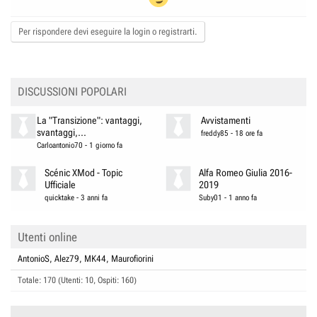
Per rispondere devi eseguire la login o registrarti.
DISCUSSIONI POPOLARI
La "Transizione": vantaggi,
Avvistamenti
svantaggi,...
freddy85
-
18 ore fa
Carloantonio70
-
1 giorno fa
Scénic XMod - Topic
Alfa Romeo Giulia 2016-
Ufficiale
2019
quicktake
-
3 anni fa
Suby01
-
1 anno fa
Utenti online
AntonioS
Alez79
MK44
Maurofiorini
Totale: 170 (Utenti: 10, Ospiti: 160)