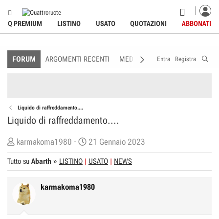
Q PREMIUM
LISTINO
USATO
QUOTAZIONI
ABBONATI
FORUM
ARGOMENTI RECENTI
MEDIA
MEMBRI
REGOLAME
Entra
Registra
Liquido di raffreddamento....
Liquido di raffreddamento....
C
D
karmakoma1980
21 Gennaio 2023
r
a
Tutto su
Abarth
»
LISTINO
USATO
NEWS
e
t
a
a
karmakoma1980
t
d
o
i
r
I