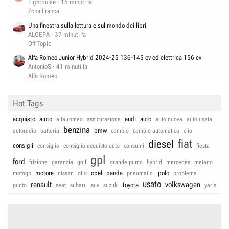
Lightpulse
15 minuti fa
Zona Franca
Una finestra sulla lettura e sul mondo dei libri
ALGEPA
37 minuti fa
Off Topic
Alfa Romeo Junior Hybrid 2024-25 136-145 cv ed elettrica 156 cv
AntonioS
41 minuti fa
Alfa Romeo
Hot Tags
acquisto
aiuto
audi
auto
alfa romeo
assicurazione
auto nuova
auto usata
benzina
bmw
autoradio
batteria
cambio
cambio automatico
clio
fiat
diesel
consigli
consiglio
consiglio acquisto auto
consumi
fiesta
gpl
ford
frizione
garanzia
golf
grande punto
hybrid
mercedes
metano
motore
opel
panda
polo
motogp
nissan
olio
pneumatici
problema
usato
renault
volkswagen
toyota
punto
seat
subaru
suv
suzuki
yaris