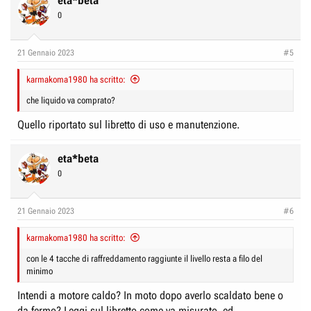
eta*beta
0
21 Gennaio 2023
#5
karmakoma1980 ha scritto:
che liquido va comprato?
Quello riportato sul libretto di uso e manutenzione.
eta*beta
0
21 Gennaio 2023
#6
karmakoma1980 ha scritto:
con le 4 tacche di raffreddamento raggiunte il livello resta a filo del
minimo
Intendi a motore caldo? In moto dopo averlo scaldato bene o
da fermo? Leggi sul libretto come va misurato, ed