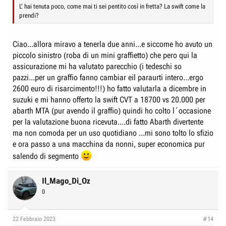
L' hai tenuta poco, come mai ti sei pentito così in fretta? La swift come la
prendi?
Ciao...allora miravo a tenerla due anni...e siccome ho avuto un
piccolo sinistro (roba di un mini graffietto) che pero qui la
assicurazione mi ha valutato parecchio (i tedeschi so
pazzi...per un graffio fanno cambiar eil paraurti intero...ergo
2600 euro di risarcimento!!!) ho fatto valutarla a dicembre in
suzuki e mi hanno offerto la swift CVT a 18700 vs 20.000 per
abarth MTA (pur avendo il graffio) quindi ho colto l´occasione
per la valutazione buona ricevuta....di fatto Abarth divertente
ma non comoda per un uso quotidiano ...mi sono tolto lo sfizio
e ora passo a una macchina da nonni, super economica pur
salendo di segmento
Il_Mago_Di_Oz
0
22 Febbraio 2023
#14