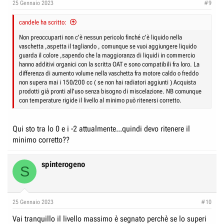
25 Gennaio 2023
#9
candele ha scritto:
Non preoccuparti non c'è nessun pericolo finché c'è liquido nella
vaschetta ,aspetta il tagliando , comunque se vuoi aggiungere liquido
guarda il colore ,sapendo che la maggioranza di liquidi in commercio
hanno additivi organici con la scritta OAT e sono compatibili fra loro. La
differenza di aumento volume nella vaschetta fra motore caldo o freddo
non supera mai i 150/200 cc ( se non hai radiatori aggiunti ) Acquista
prodotti già pronti all'uso senza bisogno di miscelazione. NB comunque
con temperature rigide il livello al minimo può ritenersi corretto.
Qui sto tra lo 0 e i -2 attualmente...quindi devo ritenere il
minimo corretto??
spinterogeno
S
25 Gennaio 2023
#10
Vai tranquillo il livello massimo è segnato perchè se lo superi