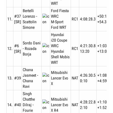
WRT
Bertelli
Ford Fiesta
#37
Lorenzo -
WRC
+50:17.0
11.
RC1
4:08:28.3
[SR]
Scattolin
M-Sport
+54.3
Simone
Ford WRT
Hyundai
i20 Coupe
Sordo Dani
#6
WRC
4:21:30.8
+1:03:19
12.
- Rozada
RC1
[SR]
Hyundai
13:20
+13:02.5
Borja
Shell Mobis
WRT
Chana
Mitsubishi
Jasmeet -
4:26:30.5
+1:08:19
13.
#39
Lancer Evo
NAT
Chana
0:10
+4:59.7
X
Ravi
Singh
Chatthe
Mitsubishi
4:28:22.8
+1:10:11
14.
#40
Dilraj -
Lancer Evo
NAT
2:10
+1:52.3
Fourie
X R4