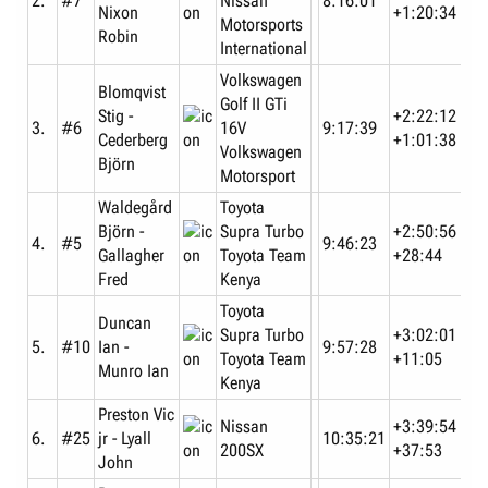
2.
#7
Nissan
8:16:01
Nixon
+1:20:34
Motorsports
Robin
International
Volkswagen
Blomqvist
Golf II GTi
Stig -
+2:22:12
3.
#6
16V
9:17:39
Cederberg
+1:01:38
Volkswagen
Björn
Motorsport
Waldegård
Toyota
Björn -
Supra Turbo
+2:50:56
4.
#5
9:46:23
Gallagher
Toyota Team
+28:44
Fred
Kenya
Toyota
Duncan
Supra Turbo
+3:02:01
5.
#10
Ian -
9:57:28
Toyota Team
+11:05
Munro Ian
Kenya
Preston Vic
Nissan
+3:39:54
6.
#25
jr - Lyall
10:35:21
200SX
+37:53
John