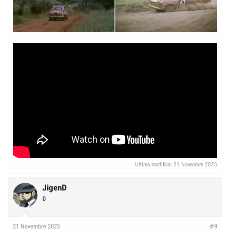
Ultima modifica:
21 Novembre 2025
JigenD
0
21 Novembre 2025
#9