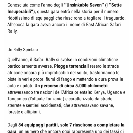
Conosciuta come l’anno degli
“Unsinkable Seven”
(i
“Sette
Insuperabili”
), questa gara entrò nella storia per il numero
ridottissimo di equipaggi che riuscirono a tagliare il traguardo.
All’epoca la gara aveva ancora il nome di East African Safari
Rally.
Un Rally Spietato
Quell’anno, il Safari Rally si svolse in condizioni climatiche
particolarmente avverse.
Piogge torrenziali
resero le strade
africane ancora più impraticabili del solito, trasformando le
piste in veri e propri fiumi di fango e mettendo a dura prova le
auto e i piloti.
Un percorso di circa 5.000 chilometri
,
attraversando tre nazioni dell’Africa orientale: Kenya, Uganda e
Tanganica (l’attuale Tanzania) e caratterizzato da strade
sterrate e sentieri accidentati, che attraversavano savane,
foreste e altipiani.
Degli
84 equipaggi partiti, solo 7 riuscirono a completare la
gara
, un numero che ancora oggi rappresenta uno dei tassi di