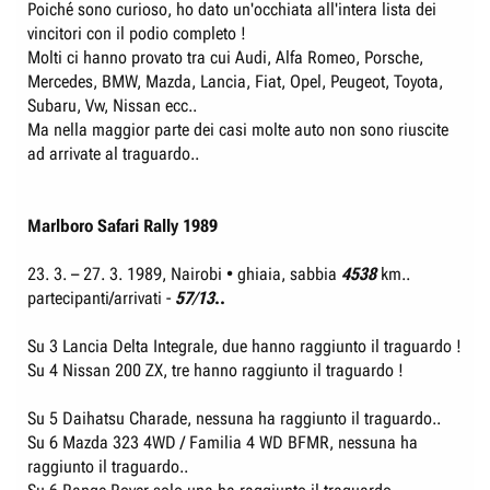
mentre gli ultimi 7 ( quelli da 3 e 1 vittoria ) han partecipato solo
Poiché sono curioso, ho dato un'occhiata all'intera lista dei
occasionalmente
Volkswagen
vincitori con il podio completo !
7.Volkswagen
1954, 1957, 1962 (
3
vittorie)
Maggiolino
Molti ci hanno provato tra cui Audi, Alfa Romeo, Porsche,
??
10.Audi
1987 (
1
vittoria)
Audi 200 Quattro
Mercedes, BMW, Mazda, Lancia, Fiat, Opel, Peugeot, Toyota,
10.DKW
1956 (
1
vittoria)
DKW
Subaru, Vw, Nissan ecc..
Ma nella maggior parte dei casi molte auto non sono riuscite
10.Opel
1983 (
1
vittoria)
Opel Ascona 400
ad arrivate al traguardo..
Volvo PV 544
10.Volvo
1965 (
1
vittoria)
Sport
Marlboro Safari Rally 1989
23. 3. – 27. 3. 1989, Nairobi • ghiaia, sabbia
4538
km..
partecipanti/arrivati -
57
/
13
..
Su 3 Lancia Delta Integrale, due hanno raggiunto il traguardo !
Su 4 Nissan 200 ZX, tre hanno raggiunto il traguardo !
Su 5 Daihatsu Charade, nessuna ha raggiunto il traguardo..
Su 6 Mazda 323 4WD / Familia 4 WD BFMR, nessuna ha
raggiunto il traguardo..