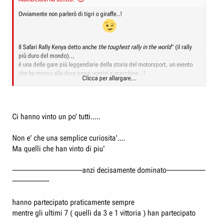
Ovviamente non parlerò di tigri o giraffe..!
Il Safari Rally Kenya detto anche
the toughest rally in the world
” (il rally
più duro del mondo)..,
è una delle gare più leggendarie della storia del motorsport, un evento
che ha messo alla dura prova uomini e macchine.. !
Clicca per allargare...
Nessuna come lei...!
Ci hanno vinto un po' tutti.....
Ecco a voi tutte le vincitrici .., e il podio completo !
Non e' che una semplice curiosita'....
Ma quelli che han vinto di piu'
https://www.ewrc-results.com/events/7-safari-rally/
------------------------------------anzi decisamente dominato--------------------
-------------------
Pos.
Anni vittorie
Modello
Costruttore
hanno partecipato praticamente sempre
1974,76,1996,1998,2001,03,05,06,
Colt Lancer
1600
1.Mitsubishi
dal 2008al 2016, 2018,2019. (
19
Lancer Evo
GSR,
mentre gli ultimi 7 ( quelli da 3 e 1 vittoria ) han partecipato