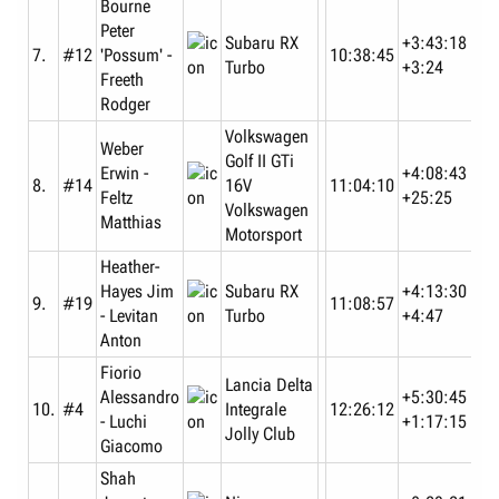
Bourne
Peter
Subaru RX
+3:43:18
7.
#12
'Possum' -
10:38:45
Turbo
+3:24
Freeth
Rodger
Volkswagen
Weber
Golf II GTi
Erwin -
+4:08:43
8.
#14
16V
11:04:10
Feltz
+25:25
Volkswagen
Matthias
Motorsport
Heather-
Hayes Jim
Subaru RX
+4:13:30
9.
#19
11:08:57
- Levitan
Turbo
+4:47
Anton
Fiorio
Lancia Delta
Alessandro
+5:30:45
10.
#4
Integrale
12:26:12
- Luchi
+1:17:15
Jolly Club
Giacomo
Shah