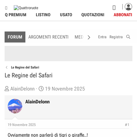
Q PREMIUM
LISTINO
USATO
QUOTAZIONI
ABBONATI
FORUM
ARGOMENTI RECENTI
MEDIA
MEMBRI
REGOLAME
Entra
Registra
Le Regine del Safari
Le Regine del Safari
C
D
AlainDelonn
19 Novembre 2025
r
a
AlainDelonn
e
t
a
a
t
d
o
i
19 Novembre 2025
#1
r
I
Ovviamente non parlerò di tigri o giraffe..!