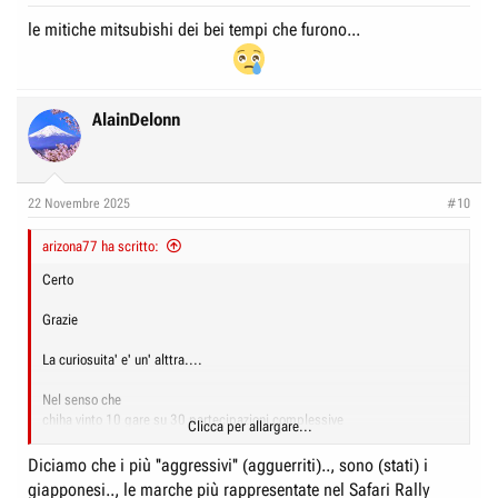
le mitiche mitsubishi dei bei tempi che furono...
AlainDelonn
22 Novembre 2025
#10
arizona77 ha scritto:
Certo
Grazie
La curiosuita' e' un' alttra....
Nel senso che
chiha vinto 10 gare su 30 partecipazioni complessive
Clicca per allargare...
puo' valere meno di uno che ha vinto 3 volte su 7
Diciamo che i più ''aggressivi'' (agguerriti).., sono (stati) i
giapponesi.., le marche più rappresentate nel Safari Rally