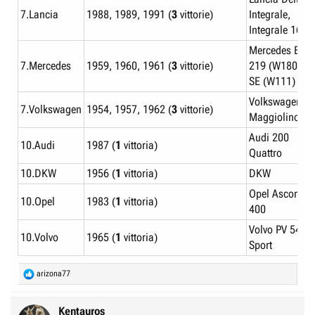
7.Lancia
1988, 1989, 1991 (
3
vittorie)
Integrale,
Integrale 16V
Mercedes Benz
7.Mercedes
1959, 1960, 1961 (
3
vittorie)
219 (W180), 2
SE (W111)
Volkswagen
7.Volkswagen
1954, 1957, 1962 (
3
vittorie)
Maggiolino
Audi 200
10.Audi
1987 (
1
vittoria)
Quattro
10.DKW
1956 (
1
vittoria)
DKW
Opel Ascona
10.Opel
1983 (
1
vittoria)
400
Volvo PV 544
10.Volvo
1965 (
1
vittoria)
Sport
R
arizona77
e
a
c
Kentauros