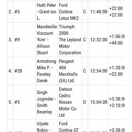
Huth Peter
Ford
+22:00
2.
#5
- Grant Ian
Cortina
C
11:48:00
+22:00
L.
Lotus MK2
Mandeville
Triumph
Viscount
2000
+1:06:00
3.
#9
'Kim' -
The Leyland
C
12:32:00
+44:00
Allison
Motor
Stuart
Corporation
Armstrong
Peugeot
Mike P. -
404
+1:28:00
4.
#28
C
12:54:00
Paveley
Marshalls
+22:00
Derek
(EA) Ltd.
Datsun
Singh
Cedric
Joginder -
+3:38:00
5.
#3
Nissan
D
15:04:00
Smith
+2:10:00
Motor Co.
Beverley
Ltd
Ulyate
Ford
Robin -
Cortina GT
+3:38:00