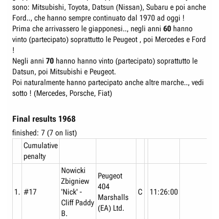
sono: Mitsubishi, Toyota, Datsun (Nissan), Subaru e poi anche
Ford.., che hanno sempre continuato dal 1970 ad oggi !
Prima che arrivassero le giapponesi.., negli anni
60
hanno
vinto (partecipato) soprattutto le Peugeot , poi Mercedes e Ford
!
Negli anni
70
hanno hanno vinto (partecipato) soprattutto le
Datsun, poi Mitsubishi e Peugeot.
Poi naturalmente hanno partecipato anche altre marche.., vedi
sotto ! (Mercedes, Porsche, Fiat)
Final results 1968
finished: 7 (7 on list)
Cumulative
penalty
Nowicki
Peugeot
Zbigniew
404
1.
#17
'Nick' -
C
11:26:00
Marshalls
Cliff Paddy
(EA) Ltd.
B.