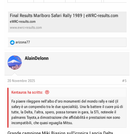
Final Results Marlboro Safari Rally 1989 | eWRC-results.com
eWRC-results.com
www.ewrc-results.com
R
arizona77
e
a
c
AlainDelonn
t
i
o
n
20 Novembre 2025
#5
s
:
Kentauros ha scritto:
Fa piaere rileggere nell'albo d'oro monumenti del mondo rally e raid (il
safary è un compendio tra le due specialità). Una fa battere il cuore più di
tutte, la Delta, l'altra, spero, possa tornare in gara, la STi, notevole il
palmares Toyota,a dimostrazione che affidabilità e prestazioni non sono
incompatibili, che quasi eguaglia Mitsu.
Grande campione Miki Biasion sull'iconica Lancia Delta