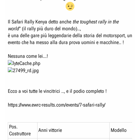
e
n
D
i
i
z
Il Safari Rally Kenya detto anche
the toughest rally in the
s
i
world
” (il rally più duro del mondo)..,
c
o
è una delle gare più leggendarie della storia del motorsport, un
u
evento che ha messo alla dura prova uomini e macchine.. !
s
s
Nessuna come lei...!
i
o
n
e
Ecco a voi tutte le vincitrici .., e il podio completo !
https://www.ewrc-results.com/events/7-safari-rally/
Pos.
Anni vittorie
Modello
Costruttore