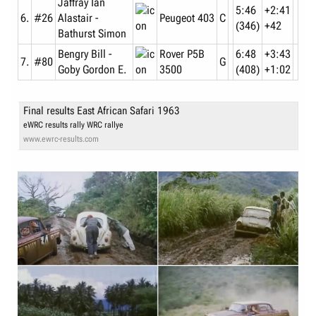
Jaffray Ian
5:46
+2:41
6.
#26
Alastair -
Peugeot 403
C
(346)
+42
Bathurst Simon
Bengry Bill -
Rover P5B
6:48
+3:43
7.
#80
G
Goby Gordon E.
3500
(408)
+1:02
Final results East African Safari 1963
eWRC results rally WRC rallye
www.ewrc-results.com