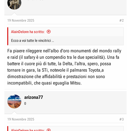
t
i
o
n
19 Novembre 2025
#2
s
:
AlainDelonn ha scritto:
Ecco a voi tutte le vincitrici ..
Fa piaere rileggere nell'albo d'oro monumenti del mondo rally
e raid (il safary è un compendio tra le due specialità). Una fa
battere il cuore più di tutte, la Delta, l'altra, spero, possa
tornare in gara, la STi, notevole il palmares Toyota,a
dimostrazione che affidabilità e prestazioni non sono
incompatibili, che quasi eguaglia Mitsu.
arizona77
0
19 Novembre 2025
#3
AlainDelonn ha scritto: