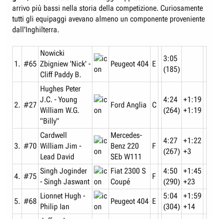
arrivo più bassi nella storia della competizione. Curiosamente
tutti gli equipaggi avevano almeno un componente proveniente
dall’Inghilterra.
Nowicki
3:05
1.
#65
Zbigniew 'Nick' -
Peugeot 404
E
(185)
Cliff Paddy B.
Hughes Peter
J.C. - Young
4:24
+1:19
2.
#27
Ford Anglia
C
William W.G.
(264)
+1:19
"Billy"
Cardwell
Mercedes-
4:27
+1:22
3.
#70
William Jim -
Benz 220
F
(267)
+3
Lead David
SEb W111
Singh Joginder
Fiat 2300 S
4:50
+1:45
4.
#75
F
- Singh Jaswant
Coupé
(290)
+23
Lionnet Hugh -
5:04
+1:59
5.
#68
Peugeot 404
E
Philip Ian
(304)
+14