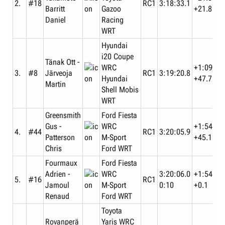
2.
#18
RC1
3:18:33.1
Barritt
Gazoo
+21.8
Retirements​
Daniel
Racing
44 (44 on list)
WRT
Nissan
Hyundai
Eklund Per -
200SX
i20 Coupe
#1
Whittock
Nissan
Gearbox
Tänak Ott -
WRC
+1:09.5
Dave
Motorsports
3.
#8
Järveoja
RC1
3:19:20.8
International
Hyundai
+47.7
Martin
Shell Mobis
Recalde
Lancia Delta
#3
Jorge - Del
Integrale
Engine
WRT
Buono Jorge
Martini Lancia
Greensmith
Ford Fiesta
Rai Sarbi -
Volkswagen
#8
Accident
Gus -
WRC
+1:54.6
Soin Supee
Golf GTi 16V
4.
#44
RC1
3:20:05.9
Patterson
M-Sport
+45.1
Sandhu
Chris
Ford WRT
Manjit -
Volkswagen
Over time
#9
Sandhu
Golf GTi 16V
limit
Fourmaux
Ford Fiesta
Jaswinder
Adrien -
WRC
3:20:06.0
+1:54.7
5.
#16
RC1
Stohl Rudolf -
Jamoul
M-Sport
0:10
+0.1
Audi 90
#11
Rohringer
Suspension
Renaud
Ford WRT
Quattro
Ernst
Toyota
Rovanperä
Yaris WRC