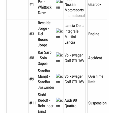
Per -
#1
Nissan
Gearbox
Whittock
Motorsports
Dave
International
Recalde
Lancia Delta
Jorge -
Integrale
#3
Del
Engine
Martini
Buono
Lancia
Jorge
Rai Sarbi
Volkswagen
#8
- Soin
Accident
Golf GTi 16V
Supee
Sandhu
Manjit -
Volkswagen
Over time
#9
Sandhu
Golf GTi 16V
limit
Jaswinder
Stohl
Rudolf -
Audi 90
#11
Suspension
Rohringer
Quattro
Ernst