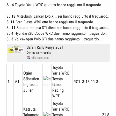
Volkswagen
Su
4
Toyota Yaris WRC quattro
hanno raggiunto il traguardo.
Weber Erwin -
Golf II GTi
+4:08:43
8.
#14
Feltz
16V
11:04:10
+25:25
Su
18
Mitsubishi Lancer Evo X... sei hanno raggiunto il traguardo..
Matthias
Volkswagen
Motorsport
Su
11
Ford Fiesta WRC otto hanno raggiunto il traguardo..
Su
11
Subaru Impresa STi dieci non hanno raggiunto il traguardo..
Heather-
Subaru RX
+4:13:30
9.
#19
Hayes Jim -
11:08:57
Su
4
Hyundai i20 Coupe WRC due hanno raggiunto il traguardo..
Turbo
+4:47
Levitan Anton
Su
3
Volkswagen Polo GTi due hanno raggiunto il traguardo..
Fiorio
Lancia Delta
Safari Rally Kenya 2021
Alessandro -
+5:30:45
10.
#4
Integrale
12:26:12
On-line rally results
Luchi
+1:17:15
Jolly Club
Giacomo
rally-base.com
Shah Jayant -
Nissan
+8:23:21
11.
#18
15:18:48
Toyota
Drews Lofty
200SX
+2:52:36
Ogier
Yaris WRC
Hughes-
Nissan March
+19:00:51
Sébastien -
Toyota
12.
#22
Morgan Lynda
25:56:18
1.
#1
RC1
3:18:11.3
Turbo
+10:37:30
Ingrassia
Gazoo
- Marote Lynn
Julien
Racing
Tham
WRT
Sebastian -
+19:42:43
13.
#54
Range Rover
26:38:10
Sessions
+41:52
Toyota
Barney
Katsuta
Yaris WRC
Takamoto -
Toyota
+21.8
Ritirati