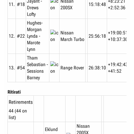
Jayant -
Nissan
+8:23:21
11.
#18
15:18:48
Drews
200SX
+2:52:36
Lofty
Hughes-
Morgan
Nissan
+19:00:51
12.
#22
Lynda -
25:56:18
March Turbo
+10:37:30
Marote
Lynn
Tham
Sebastian -
+19:42:43
13.
#54
Range Rover
26:38:10
Sessions
+41:52
Barney
Ritirati
Retirements​
44 (44 on
list)
Nissan
Eklund
200SX