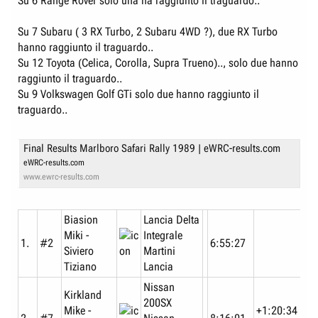
Su 6 Range Rover solo una ha raggiunto il traguardo..
Su 7 Subaru ( 3 RX Turbo, 2 Subaru 4WD ?), due RX Turbo
hanno raggiunto il traguardo..
Su 12 Toyota (Celica, Corolla, Supra Trueno).., solo due hanno
raggiunto il traguardo..
Su 9 Volkswagen Golf GTi solo due hanno raggiunto il
traguardo..
Final Results Marlboro Safari Rally 1989 | eWRC-results.com
eWRC-results.com
www.ewrc-results.com
Biasion
Lancia Delta
Miki -
Integrale
1.
#2
6:55:27
Siviero
Martini
Tiziano
Lancia
Nissan
Kirkland
200SX
Mike -
+1:20:34