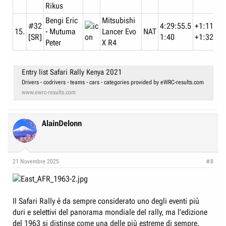
Rikus
Bengi Eric
Mitsubishi
#32
4:29:55.5
+1:11:44
15.
- Mutuma
Lancer Evo
NAT
[SR]
1:40
+1:32.7
Peter
X R4
Entry list Safari Rally Kenya 2021
Drivers - codrivers - teams - cars - categories provided by eWRC-results.com
www.ewrc-results.com
AlainDelonn
21 Novembre 2025
#8
Il Safari Rally è da sempre considerato uno degli eventi più
duri e selettivi del panorama mondiale del rally, ma l’edizione
del 1963 si distinse come una delle più estreme di sempre.