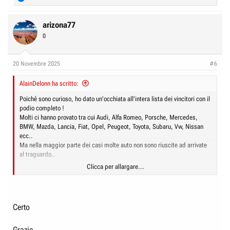
e
a
c
arizona77
t
0
i
o
n
20 Novembre 2025
#6
s
:
AlainDelonn ha scritto:
Poiché sono curioso, ho dato un'occhiata all'intera lista dei vincitori con il
podio completo !
Molti ci hanno provato tra cui Audi, Alfa Romeo, Porsche, Mercedes,
BMW, Mazda, Lancia, Fiat, Opel, Peugeot, Toyota, Subaru, Vw, Nissan
ecc..
Ma nella maggior parte dei casi molte auto non sono riuscite ad arrivate
al traguardo..
Clicca per allargare...
Marlboro Safari Rally 1989
23. 3. – 27. 3. 1989, Nairobi • ghiaia, sabbia
4538
km..
Certo
partecipanti/arrivati -
57
/
13
..
Su 3 Lancia Delta Integrale, due hanno raggiunto il traguardo !
Grazie