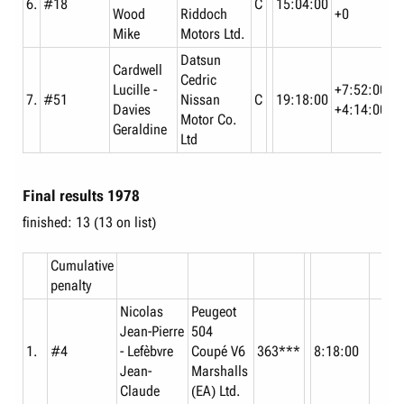
6.
#18
C
15:04:00
Wood
Riddoch
+0
Mike
Motors Ltd.
Datsun
Cardwell
Cedric
Lucille -
+7:52:00
7.
#51
Nissan
C
19:18:00
Davies
+4:14:00
Motor Co.
Geraldine
Ltd
Final results 1978
finished: 13 (13 on list)
Cumulative
penalty
Nicolas
Peugeot
Jean-Pierre
504
1.
#4
- Lefèbvre
Coupé V6
363***
8:18:00
Jean-
Marshalls
Claude
(EA) Ltd.