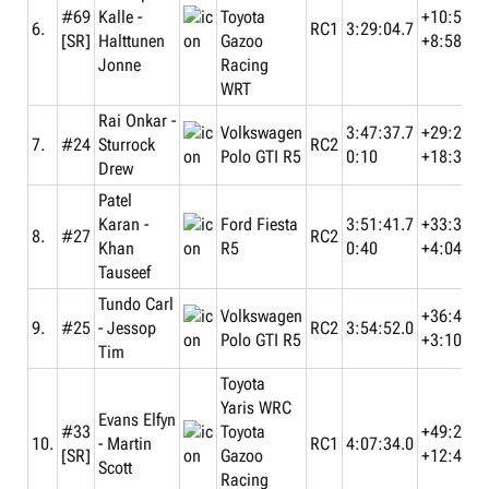
Final Results Marlboro Safari Rally 1989 | eWRC-results.com
#69
Kalle -
Toyota
+10:53.4
eWRC-results.com
6.
RC1
3:29:04.7
[SR]
Halttunen
Gazoo
+8:58.7
www.ewrc-results.com
Jonne
Racing
WRT
Rai Onkar -
Volkswagen
3:47:37.7
+29:26.4
7.
#24
Sturrock
RC2
Polo GTI R5
0:10
+18:33.0
Drew
Patel
Karan -
Ford Fiesta
3:51:41.7
+33:30.4
8.
#27
RC2
Khan
R5
0:40
+4:04.0
Tauseef
Tundo Carl
Volkswagen
+36:40.7
9.
#25
- Jessop
RC2
3:54:52.0
Polo GTI R5
+3:10.3
Tim
Toyota
Yaris WRC
Evans Elfyn
#33
Toyota
+49:22.7
10.
- Martin
RC1
4:07:34.0
[SR]
Gazoo
+12:42.0
Scott
Racing