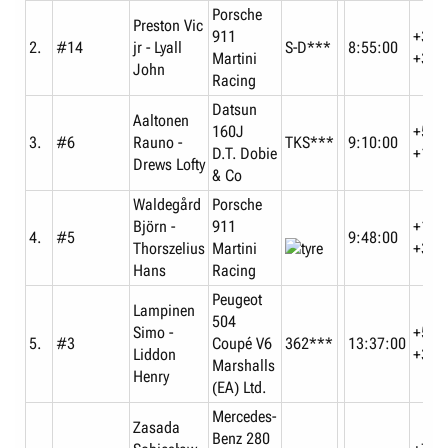
Porsche
Preston Vic
911
+37:
2.
#14
jr - Lyall
S-D***
8:55:00
Martini
+37:
John
Racing
Datsun
Aaltonen
160J
+52:
3.
#6
Rauno -
TKS***
9:10:00
D.T. Dobie
+15:
Drews Lofty
& Co
Waldegård
Porsche
Björn -
911
+1:3
4.
#5
9:48:00
Thorszelius
Martini
+38:
Hans
Racing
Peugeot
Lampinen
504
Simo -
+5:1
5.
#3
Coupé V6
362***
13:37:00
Liddon
+3:4
Marshalls
Henry
(EA) Ltd.
Mercedes-
Zasada
Benz 280