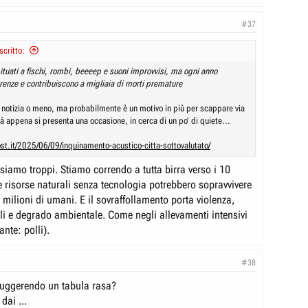
#37
critto:
tuati a fischi, rombi, beeeep e suoni improvvisi, ma ogni anno
renze e contribuiscono a migliaia di morti premature
 notizia o meno, ma probabilmente è un motivo in più per scappare via
tà appena si presenta una occasione, in cerca di un po' di quiete...
ost.it/2025/06/09/inquinamento-acustico-citta-sottovalutato/
 siamo troppi. Stiamo correndo a tutta birra verso i 10
e risorse naturali senza tecnologia potrebbero sopravvivere
milioni di umani. E il sovraffollamento porta violenza,
li e degrado ambientale. Come negli allevamenti intensivi
ante: polli).
#38
suggerendo un tabula rasa?
dai ...