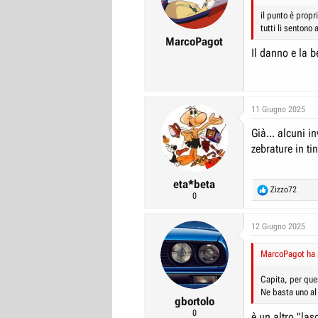
r
I
il punto è prop
tutti li sentono
e
n
MarcoPagot
D
i
Il danno e la b
i
z
s
i
c
o
11 Giugno 2025
u
Già... alcuni i
s
zebrature in tin
s
i
eta*beta
o
R
Zizzo72
0
n
e
a
e
c
12 Giugno 2025
t
i
MarcoPagot ha s
o
n
Capita, per ques
s
Ne basta uno al
:
gbortolo
0
è un altro "las