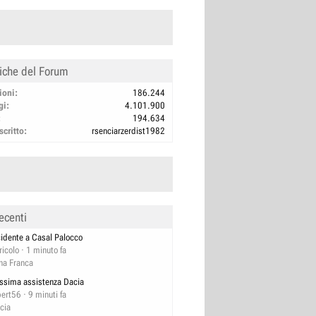
tiche del Forum
ioni
186.244
gi
4.101.900
194.634
scritto
rsenciarzerdist1982
ecenti
cidente a Casal Palocco
ricolo
1 minuto fa
na Franca
ssima assistenza Dacia
bert56
9 minuti fa
cia