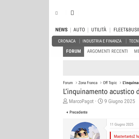
NEWS
AUTO
UTILITÀ
FLEET&BUSI
CRONACA
INDUSTRIA E FINANZA
TECN
FORUM
ARGOMENTI RECENTI
M
Forum
Zona Franca
Off Topic
L’inquina
L’inquinamento acustico d
C
D
MarcoPagot
9 Giugno 2025
r
a
Precedente
e
t
a
a
11 Giugno 2025
t
d
Mastertanto2 ha
o
i