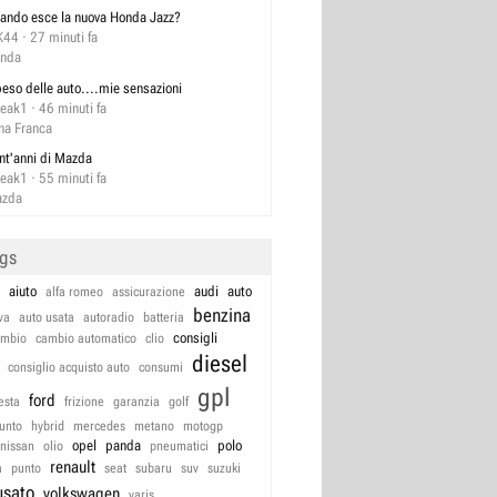
ando esce la nuova Honda Jazz?
K44
27 minuti fa
nda
 peso delle auto....mie sensazioni
reak1
46 minuti fa
na Franca
nt'anni di Mazda
reak1
55 minuti fa
zda
ags
aiuto
audi
auto
alfa romeo
assicurazione
benzina
va
auto usata
autoradio
batteria
consigli
ambio
cambio automatico
clio
diesel
consiglio acquisto auto
consumi
gpl
ford
iesta
frizione
garanzia
golf
unto
hybrid
mercedes
metano
motogp
opel
panda
polo
nissan
olio
pneumatici
renault
a
punto
seat
subaru
suv
suzuki
usato
volkswagen
yaris