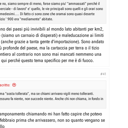
e no, siamo sempre di meno, forse siamo piu' "ammassati" perché il
rciale - di lavoro" e' quello, le vie principali sono quelli e gli orari sono
i medesimi.... Di fatto ci sono zone che oramai sono quasi deserte
izio ' 900 era "mediamente" abitate.
 uno dei paesi più invivibili al mondo lato abitanti per km2,
 (siamo un carnaio di disperati) e maleducazione ai limiti
tà (anche grazie a tanta gente d'importazione). Sono andato
iù profonde del paese, ma la cartaccia per terra o il tizio
sentiero al contrario non sono mai mancati nemmeno una
o qui perché questo tema specifico per me è di fuoco.
#41
critto:
ma "sosta tollerata", ma se chiami arrivano vigili meno tolleranti.
suno fa niente, non succede niente. Anche chi non chiama, in fondo in
tamponamento chiamando mi han fatto capire che potevo
0 febbraio prima che arrivassero, non so quanto vengano se
llo