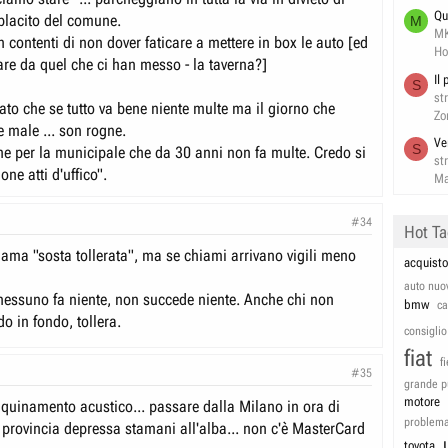
Qu
placito del comune.
M
M
on contenti di non dover faticare a mettere in box le auto [ed
Ho
are da quel che ci han messo - la taverna?]
Il
S
st
dato che se tutto va bene niente multe ma il giorno che
Zo
 male ... son rogne.
Ve
S
e per la municipale che da 30 anni non fa multe. Credo si
st
ne atti d'uffico".
Ma
#34
Hot T
iama "sosta tollerata", ma se chiami arrivano vigili meno
acquisto
auto nuo
ssuno fa niente, non succede niente. Anche chi non
bmw
c
o in fondo, tollera.
consiglio
fiat
f
#35
grande p
motore
nquinamento acustico... passare dalla Milano in ora di
problem
 provincia depressa stamani all'alba... non c'è MasterCard
toyota