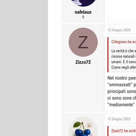
nafnlaus
0
12 Giugno 2025
Z
Ciliegioso ha sc
La verità è che 
risorse natural
Zizzo72
umani. E il sov
Come negli allev
Nel nostro pae
"ammassati" per
principali sono 
ci sono zone c
"mediamente" a
12 Giugno 2025
Zizzo72 ha scrit