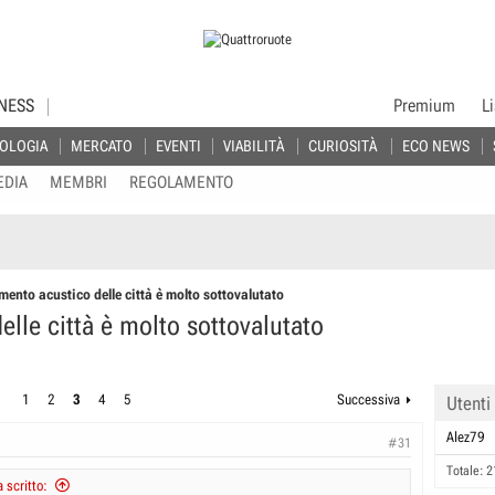
NESS
Premium
L
OLOGIA
MERCATO
EVENTI
VIABILITÀ
CURIOSITÀ
ECO NEWS
EDIA
MEMBRI
REGOLAMENTO
mento acustico delle città è molto sottovalutato
elle città è molto sottovalutato
1
2
3
4
5
Successiva
Utenti
Alez79
#31
Totale: 2
 scritto: