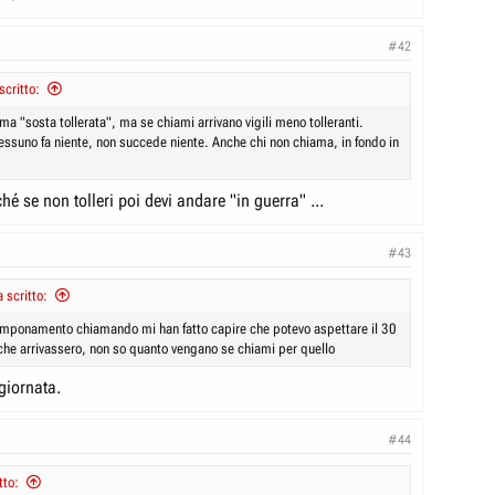
#42
critto:
ma "sosta tollerata", ma se chiami arrivano vigili meno tolleranti.
suno fa niente, non succede niente. Anche chi non chiama, in fondo in
rché se non tolleri poi devi andare "in guerra" ...
#43
scritto:
mponamento chiamando mi han fatto capire che potevo aspettare il 30
che arrivassero, non so quanto vengano se chiami per quello
giornata.
#44
tto: