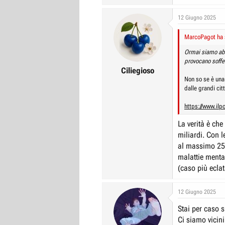
12 Giugno 2025
MarcoPagot ha s
Ormai siamo abi
provocano soffe
Ciliegioso
Non so se è una
dalle grandi cit
https://www.ilp
La verità è che
miliardi. Con l
al massimo 25 
malattie menta
(caso più eclat
12 Giugno 2025
Stai per caso 
Ci siamo vicini 