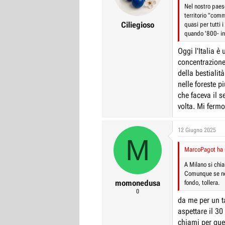
Nel nostro paes
territorio "comme
Ciliegioso
quasi per tutti 
quando '800- in
Oggi l'Italia è
concentrazione
della bestiali
nelle foreste p
che faceva il 
volta. Mi ferm
12 Giugno 2025
M
MarcoPagot ha s
A Milano si chia
Comunque se nes
momonedusa
fondo, tollera.
0
da me per un 
aspettare il 3
chiami per que