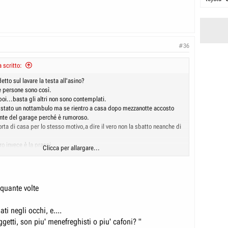
#36
 scritto:
etto sul lavare la testa all'asino?
 persone sono così.
poi...basta gli altri non sono contemplati.
 stato un nottambulo ma se rientro a casa dopo mezzanotte accosto
ante del garage perché è rumoroso.
rta di casa per lo stesso motivo,a dire il vero non la sbatto neanche di
ro invece è la prassi.
Clicca per allargare...
 buttarla sul discorso del lasciar vivere perché uscire la sera e fare
 la stessa cosa.
quante volte
ti negli occhi, e....
getti, son piu' menefreghisti o piu' cafoni? "