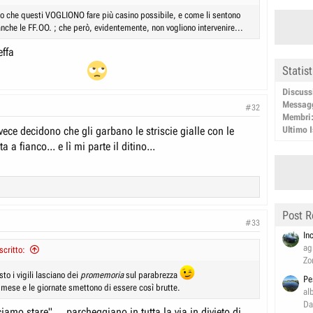
rio che questi VOGLIONO fare più casino possibile, e come li sentono
 anche le FF.OO. ; che però, evidentemente, non vogliono intervenire...
effa
Statis
Discuss
Messag
#32
Membri
Ultimo I
nvece decidono che gli garbano le striscie gialle con le
ta a fianco... e lì mi parte il ditino...
Post R
#33
In
ag
critto:
Zo
to i vigili lasciano dei
promemoria
sul parabrezza
Pe
 mese e le giornate smettono di essere così brutte.
al
Da
ciamo stare" ... parcheggiano in tutta la via in divieto di