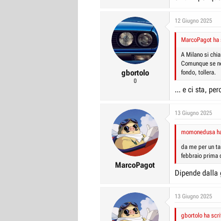
12 Giugno 2025
MarcoPagot ha s
A Milano si chia
Comunque se nes
gbortolo
fondo, tollera.
0
... e ci sta, pe
13 Giugno 2025
momonedusa ha 
da me per un ta
febbraio prima 
MarcoPagot
Dipende dalla 
13 Giugno 2025
gbortolo ha scri