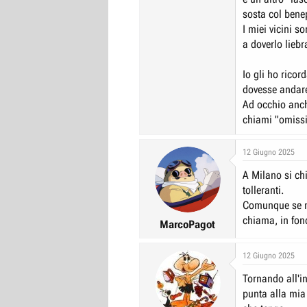
sosta col bene
I miei vicini s
a doverlo liebr
Io gli ho ricor
dovesse andare
Ad occhio anch
chiami "omissio
12 Giugno 2025
A Milano si ch
tolleranti.
Comunque se ne
chiama, in fond
MarcoPagot
12 Giugno 2025
Tornando all'i
punta alla mia