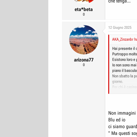
che tenga...
eta*beta
0
12 Giugno 2025
AKA_Zinzanbr ha
Hai presente il d
Purtroppo molte
arizona77
Esistono loro e 
0
Io non sono mai
piano il bascul
Non sbatto la po
giorno.
Per chi è casina
Imho è un errore
casino non sono
Non immagini 
Blu ed io
ci siamo guarda
" Ma questi sog