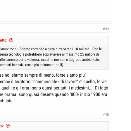
#39
ritto:
siamo troppi. Stiamo correndo a tutta birra verso i 10 miliardi. Con le
i senza tecnologia potrebbero sopravvivere al massimo 25 milioni di
raffollamento porta violenza, malattie mentali e degrado ambientale.
amenti intensivi (caso più eclatante: polli).
se no, siamo sempre di meno, forse siamo piu'
ché il territorio "commerciale - di lavoro" e' quello, le vie
quelli e gli orari sono quasi per tutti i medesimi.... Di fatto
he oramai sono quasi deserte quando '800- inizio ' 900 era
bitate.
#40
to: