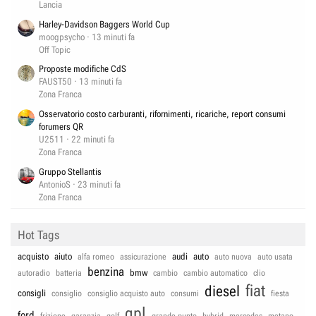
Lancia
Harley-Davidson Baggers World Cup
moogpsycho
13 minuti fa
Off Topic
Proposte modifiche CdS
FAUST50
13 minuti fa
Zona Franca
Osservatorio costo carburanti, rifornimenti, ricariche, report consumi
forumers QR
U2511
22 minuti fa
Zona Franca
Gruppo Stellantis
AntonioS
23 minuti fa
Zona Franca
Hot Tags
acquisto
aiuto
audi
auto
alfa romeo
assicurazione
auto nuova
auto usata
benzina
bmw
autoradio
batteria
cambio
cambio automatico
clio
fiat
diesel
consigli
consiglio
consiglio acquisto auto
consumi
fiesta
gpl
ford
frizione
garanzia
golf
grande punto
hybrid
mercedes
metano