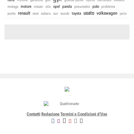
motore
opel
panda
polo
motogp
nissan
olio
pneumatici
problema
usato
renault
volkswagen
toyota
punto
seat
subaru
suv
suzuki
yaris
Contatti
Redazione
Termini e Condizioni d'Uso