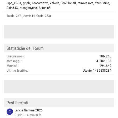
lupo_1963
gnpb
Leonardo22
Valvola
TeoPilotin0
maxressora
Yaris Mille
Akin343
moogpsycho
AntonioS
Totale: 347 (Utenti: 14, Ospiti: 333)
Statistiche del Forum
Discussioni
186.245
Messaggi
4.102.196
Membri
194.649
Ultimo Iscritto
Utente_1435538284
Post Recenti
Lancia Gamma 2026
G
GuidoP
4 minuti fa