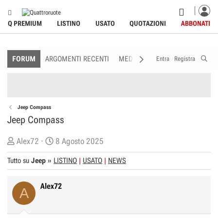
Q PREMIUM
LISTINO
USATO
QUOTAZIONI
ABBONATI
FORUM
ARGOMENTI RECENTI
MEDIA
MEMBRI
REGOLAME
Entra
Registra
Jeep Compass
Jeep Compass
C
D
Alex72
8 Agosto 2025
r
a
Tutto su
Jeep
»
LISTINO
USATO
NEWS
e
t
a
a
Alex72
t
d
A
o
i
r
I