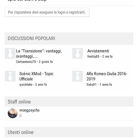
Per rispondere devi eseguire la login o registrarti.
DISCUSSIONI POPOLARI
La "Transizione": vantaggi,
Avvistamenti
svantaggi,...
freddy85
-
2 ore fa
Carloantonio70
-
2 giorni fa
Scénic XMod - Topic
Alfa Romeo Giulia 2016-
Ufficiale
2019
quicktake
-
3 anni fa
Suby01
-
1 anno fa
Staff online
moogpsycho
0
Utenti online