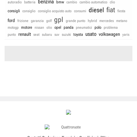
benzina
bmw
autoradio
batteria
cambio
cambio automatico
clio
fiat
diesel
consigli
consiglio
consiglio acquisto auto
consumi
fiesta
gpl
ford
frizione
garanzia
golf
grande punto
hybrid
mercedes
metano
motore
opel
panda
polo
motogp
nissan
olio
pneumatici
problema
usato
renault
volkswagen
toyota
punto
seat
subaru
suv
suzuki
yaris