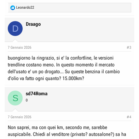
R
Leonardo22
e
a
c
Draago
D
t
i
o
n
7 Gennaio 2026
#3
s
:
buongiorno la ringrazio, si e' la confortline, le versioni
trendline costano meno. In questo momento il mercato
dell'usato e' un po drogato... Su queste benzina il cambio
d'olio va fatto ogni quanto? 15.000km?
sd74Roma
S
0
7 Gennaio 2026
#4
Non saprei, ma con quei km, secondo me, sarebbe
auspicabile. Chiedi al venditore (privato? autosalone?) sa ha