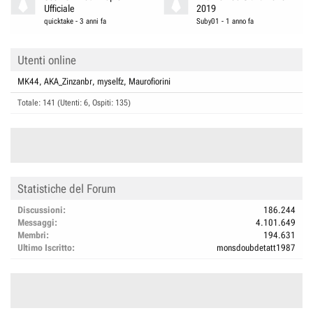
Ufficiale
2019
quicktake
-
3 anni fa
Suby01
-
1 anno fa
Utenti online
MK44
AKA_Zinzanbr
myselfz
Maurofiorini
Totale: 141 (Utenti: 6, Ospiti: 135)
Statistiche del Forum
Discussioni
186.244
Messaggi
4.101.649
Membri
194.631
Ultimo Iscritto
monsdoubdetatt1987