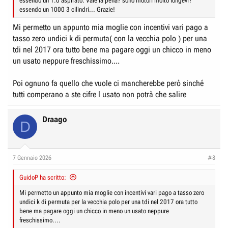
essendo un 1.0 aspirato. Vale la pena? sono motori molto longevi?
essendo un 1000 3 cilindri... Grazie!
Mi permetto un appunto mia moglie con incentivi vari pago a
tasso zero undici k di permuta( con la vecchia polo ) per una
tdi nel 2017 ora tutto bene ma pagare oggi un chicco in meno
un usato neppure freschissimo....
Poi ognuno fa quello che vuole ci mancherebbe però sinché
tutti comperano a ste cifre l usato non potrà che salire
Draago
D
7 Gennaio 2026
#8
GuidoP ha scritto:
Mi permetto un appunto mia moglie con incentivi vari pago a tasso zero
undici k di permuta per la vecchia polo per una tdi nel 2017 ora tutto
bene ma pagare oggi un chicco in meno un usato neppure
freschissimo....