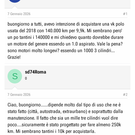
e
n
D
i
7 Gennaio 2026
#1
i
z
buongiorno a tutti, avevo intenzione di acquistare una vk polo
s
i
usata del 2018 con 140.000 km per 9,9k. Mi sembrano pero'
c
o
un po tantini i 140000 e mi chiedevo quanto dovrebbe durare
u
un motore del genere essendo un 1.0 aspirato. Vale la pena?
s
sono motori molto longevi? essendo un 1000 3 cilindri...
s
Grazie!
i
o
sd74Roma
S
n
0
e
7 Gennaio 2026
#2
Ciao, buongiorno......dipende molto dal tipo di uso che ne è
stato fatto (città, autostrada, extraurbano) e soprattutto dalla
manutenzione. Il fatto che sia un mille tre cilindri vuol dire
poco....sicuramente è stato progettato per fare almeno 250k
km. Mi sembrano tantini i 10k per acquistarla.