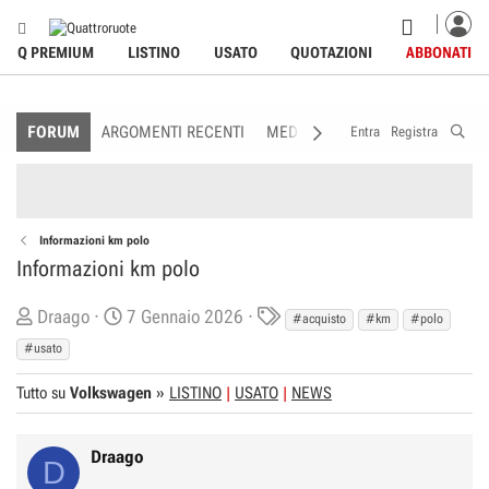
Q PREMIUM
LISTINO
USATO
QUOTAZIONI
ABBONATI
FORUM
ARGOMENTI RECENTI
MEDIA
MEMBRI
REGOLAME
Entra
Registra
Informazioni km polo
Informazioni km polo
C
D
T
Draago
7 Gennaio 2026
#acquisto
#km
#polo
r
a
a
#usato
e
t
g
Tutto su
a
Volkswagen
a
»
LISTINO
USATO
s
NEWS
t
d
o
i
Draago
D
r
I