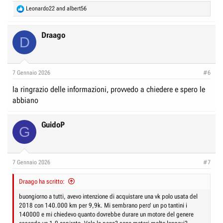
R
Leonardo22
and
albert56
e
a
c
Draago
D
t
i
o
n
7 Gennaio 2026
#6
s
:
la ringrazio delle informazioni, provvedo a chiedere e spero le
abbiano
GuidoP
G
7 Gennaio 2026
#7
Draago ha scritto:
buongiorno a tutti, avevo intenzione di acquistare una vk polo usata del
2018 con 140.000 km per 9,9k. Mi sembrano pero' un po tantini i
140000 e mi chiedevo quanto dovrebbe durare un motore del genere