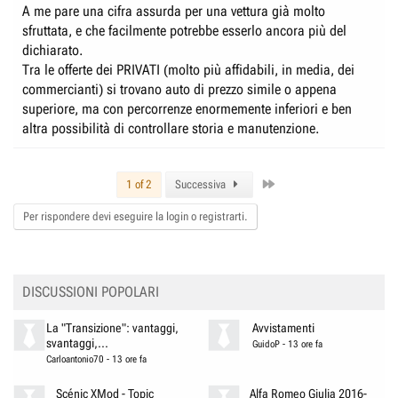
A me pare una cifra assurda per una vettura già molto
sfruttata, e che facilmente potrebbe esserlo ancora più del
dichiarato.
Tra le offerte dei PRIVATI (molto più affidabili, in media, dei
commercianti) si trovano auto di prezzo simile o appena
superiore, ma con percorrenze enormemente inferiori e ben
altra possibilità di controllare storia e manutenzione.
Last
1 of 2
Successiva
Per rispondere devi eseguire la login o registrarti.
DISCUSSIONI POPOLARI
La "Transizione": vantaggi,
Avvistamenti
svantaggi,...
GuidoP
-
13 ore fa
Carloantonio70
-
13 ore fa
Scénic XMod - Topic
Alfa Romeo Giulia 2016-