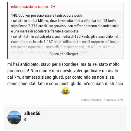
edoardosavoia ha scritto:
140.000 km possono essere tanti oppure pochi:
- se fatti in città a Milano, dove la velocità media effettiva è di 18 km/h,
significano 7.778 ore di uso gravoso, con raffreddamento dinamico nullo
e una marea di accelerate-frenate e cambiate
- se fatti tutti in autostrada a una media di 120 km/h, gli stessi chilometri
risulterebbero in sole 1.167 ore di utilizzo tutte con il rapporto più lungo.
Per quanto riguarda gli intervalli di manutenzione, 15 o 30 mila km, a
seconda del tipo di lubrificante (longlife o standard).
Clicca per allargare...
Fatti mostrare tutte le fatture dei tagliandi effettuati, così che hai modo
di verificare i chilometri.
mi hai anticipato, stavo per rispondere, ma tu sei stato molto
più preciso! Non muore mai questo voler giudicare un usato
dai km, ammesso siano giusti, per conto mio se non si sa
come sono stati fatti e sono giusti gli dò un'occhiata di striscio
Ultima modifica:
7 Gennaio 2026
albert56
0