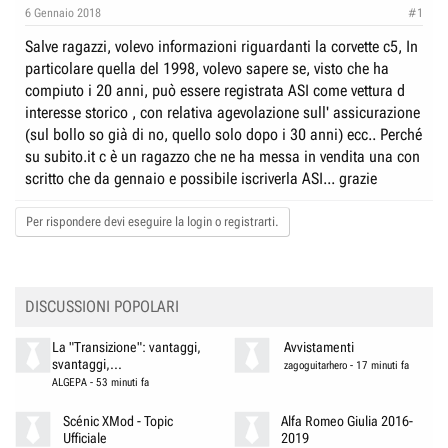
e
n
6 Gennaio 2018
#1
D
i
Salve ragazzi, volevo informazioni riguardanti la corvette c5, In
i
z
particolare quella del 1998, volevo sapere se, visto che ha
s
i
compiuto i 20 anni, può essere registrata ASI come vettura d
c
o
interesse storico , con relativa agevolazione sull' assicurazione
u
(sul bollo so già di no, quello solo dopo i 30 anni) ecc.. Perché
s
su subito.it c è un ragazzo che ne ha messa in vendita una con
s
scritto che da gennaio e possibile iscriverla ASI... grazie
i
Per rispondere devi eseguire la login o registrarti.
o
n
e
DISCUSSIONI POPOLARI
La "Transizione": vantaggi,
Avvistamenti
svantaggi,...
zagoguitarhero
-
17 minuti fa
ALGEPA
-
53 minuti fa
Scénic XMod - Topic
Alfa Romeo Giulia 2016-
Ufficiale
2019