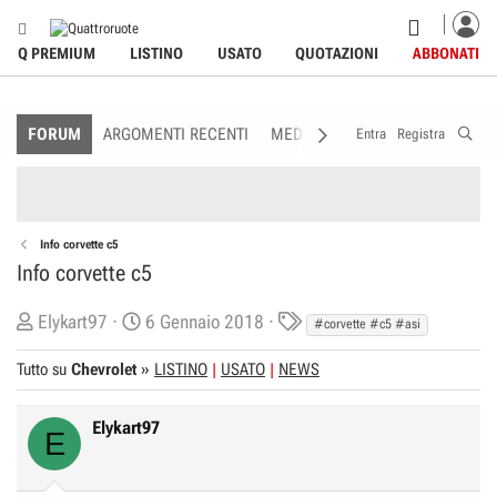
Q PREMIUM
LISTINO
USATO
QUOTAZIONI
ABBONATI
FORUM
ARGOMENTI RECENTI
MEDIA
MEMBRI
REGOLAME
Entra
Registra
Info corvette c5
Info corvette c5
C
D
T
Elykart97
6 Gennaio 2018
#corvette #c5 #asi
r
a
a
Tutto su
Chevrolet
»
LISTINO
USATO
NEWS
e
t
g
a
a
s
t
d
Elykart97
E
o
i
r
I