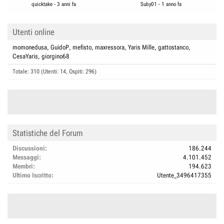
quicktake
-
3 anni fa
Suby01
-
1 anno fa
Utenti online
momonedusa
GuidoP
mefisto
maxressora
Yaris Mille
gattostanco
CesaYaris
giorgino68
Totale: 310 (Utenti: 14, Ospiti: 296)
Statistiche del Forum
Discussioni
186.244
Messaggi
4.101.452
Membri
194.623
Ultimo Iscritto
Utente_3496417355