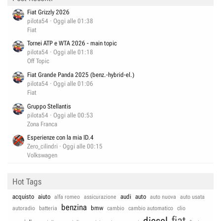
Fiat Grizzly 2026
pilota54
Oggi alle 01:38
Fiat
Tornei ATP e WTA 2026 - main topic
pilota54
Oggi alle 01:18
Off Topic
Fiat Grande Panda 2025 (benz.-hybrid-el.)
pilota54
Oggi alle 01:06
Fiat
Gruppo Stellantis
pilota54
Oggi alle 00:53
Zona Franca
Esperienze con la mia ID.4
Zero_cilindri
Oggi alle 00:15
Volkswagen
Hot Tags
acquisto
aiuto
audi
auto
alfa romeo
assicurazione
auto nuova
auto usata
benzina
bmw
autoradio
batteria
cambio
cambio automatico
clio
fiat