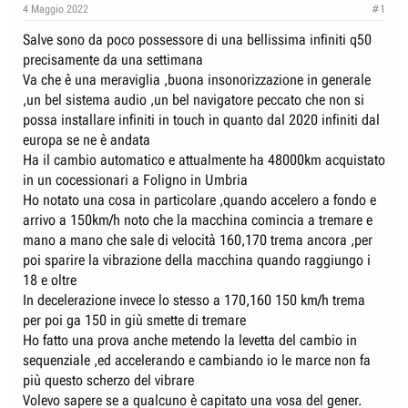
e
n
4 Maggio 2022
#1
D
i
Salve sono da poco possessore di una bellissima infiniti q50
i
z
precisamente da una settimana
s
i
Va che è una meraviglia ,buona insonorizzazione in generale
c
o
,un bel sistema audio ,un bel navigatore peccato che non si
u
possa installare infiniti in touch in quanto dal 2020 infiniti dal
s
europa se ne è andata
Ha il cambio automatico e attualmente ha 48000km acquistato
s
in un cocessionari a Foligno in Umbria
i
Ho notato una cosa in particolare ,quando accelero a fondo e
o
arrivo a 150km/h noto che la macchina comincia a tremare e
n
mano a mano che sale di velocità 160,170 trema ancora ,per
e
poi sparire la vibrazione della macchina quando raggiungo i
18 e oltre
In decelerazione invece lo stesso a 170,160 150 km/h trema
per poi ga 150 in giù smette di tremare
Ho fatto una prova anche metendo la levetta del cambio in
sequenziale ,ed accelerando e cambiando io le marce non fa
più questo scherzo del vibrare
Volevo sapere se a qualcuno è capitato una vosa del gener.