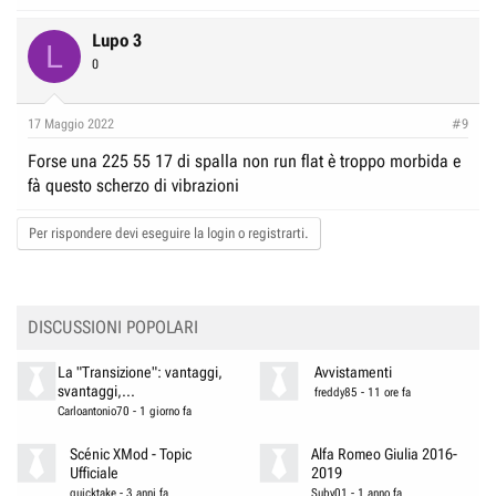
Lupo 3
L
0
17 Maggio 2022
#9
Forse una 225 55 17 di spalla non run flat è troppo morbida e
fà questo scherzo di vibrazioni
Per rispondere devi eseguire la login o registrarti.
DISCUSSIONI POPOLARI
La "Transizione": vantaggi,
Avvistamenti
svantaggi,...
freddy85
-
11 ore fa
Carloantonio70
-
1 giorno fa
Scénic XMod - Topic
Alfa Romeo Giulia 2016-
Ufficiale
2019
quicktake
-
3 anni fa
Suby01
-
1 anno fa