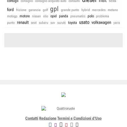
diesel
consigli
consiglio
consiglio acquisto auto
consumi
fiesta
gpl
ford
frizione
garanzia
golf
grande punto
hybrid
mercedes
metano
motore
opel
panda
polo
motogp
nissan
olio
pneumatici
problema
usato
renault
volkswagen
toyota
punto
seat
subaru
suv
suzuki
yaris
Contatti
Redazione
Termini e Condizioni d'Uso