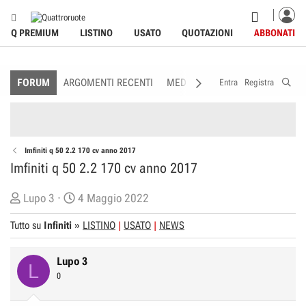
Q PREMIUM
LISTINO
USATO
QUOTAZIONI
ABBONATI
FORUM
ARGOMENTI RECENTI
MEDIA
MEMBRI
REGOLAME
Entra
Registra
Imfiniti q 50 2.2 170 cv anno 2017
Imfiniti q 50 2.2 170 cv anno 2017
C
D
Lupo 3
4 Maggio 2022
r
a
Tutto su
Infiniti
»
LISTINO
USATO
NEWS
e
t
a
a
Lupo 3
t
d
L
0
o
i
r
I