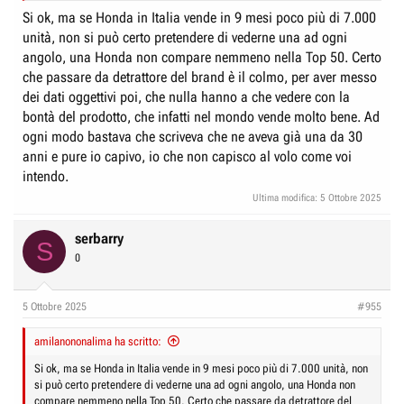
Si ok, ma se Honda in Italia vende in 9 mesi poco più di 7.000
unità, non si può certo pretendere di vederne una ad ogni
angolo, una Honda non compare nemmeno nella Top 50. Certo
che passare da detrattore del brand è il colmo, per aver messo
dei dati oggettivi poi, che nulla hanno a che vedere con la
bontà del prodotto, che infatti nel mondo vende molto bene. Ad
ogni modo bastava che scriveva che ne aveva già una da 30
anni e pure io capivo, io che non capisco al volo come voi
intendo.
Ultima modifica:
5 Ottobre 2025
serbarry
S
0
5 Ottobre 2025
#955
amilanononalima ha scritto:
Si ok, ma se Honda in Italia vende in 9 mesi poco più di 7.000 unità, non
si può certo pretendere di vederne una ad ogni angolo, una Honda non
compare nemmeno nella Top 50. Certo che passare da detrattore del