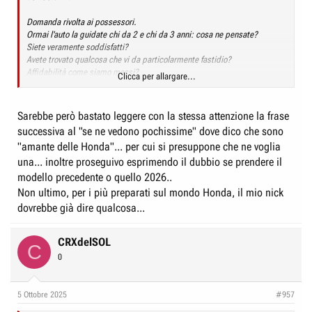
Domanda rivolta ai possessori.
Ormai l'auto la guidate chi da 2 e chi da 3 anni: cosa ne pensate?
Siete veramente soddisfatti?
Avete trovato qualcosa che vi da particolarmente fastidio?
Affidabilità come siamo messi?
Clicca per allargare...
Chiedo perché già si vedono arrivare gli annunci delle prime MY2026 e
qualche concessionario inizia a scontare le "vecchie" per liberarsene.
Sarebbe però bastato leggere con la stessa attenzione la frase
In giro se ne vedono pochissime... ma da amante delle Honda ci sto
successiva al "se ne vedono pochissime" dove dico che sono
facendo un pensiero.
"amante delle Honda"... per cui si presuppone che ne voglia
Il dubbio è se prendere la vecchia con qualche sconto "fuoritutto" oppure
aspettare la nuova che dovrebbe migliorare qualcosa (anche se la
una... inoltre proseguivo esprimendo il dubbio se prendere il
meccanica resta la stessa).
modello precedente o quello 2026..
Mi domando cosa possano avere migliorato di veramente importante.
Non ultimo, per i più preparati sul mondo Honda, il mio nick
dovrebbe già dire qualcosa...
Non ultimo, quale è stata la spesa media dei vostri tagliandi (1-2-3)?
Grazie in anticipo le vostre recensioni / considerazioni.
CRXdelSOL
C
0
5 Ottobre 2025
#957