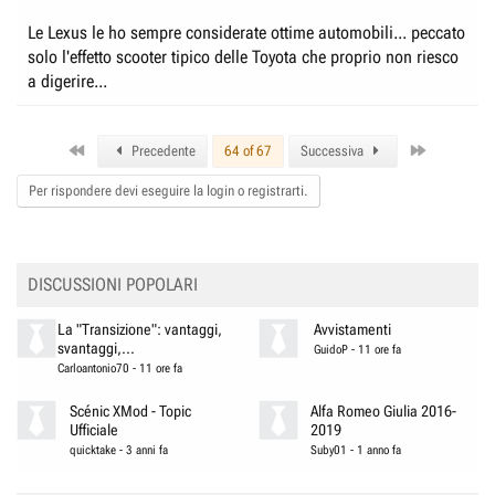
Le Lexus le ho sempre considerate ottime automobili... peccato
solo l'effetto scooter tipico delle Toyota che proprio non riesco
a digerire...
First
Last
Precedente
64 of 67
Successiva
Per rispondere devi eseguire la login o registrarti.
DISCUSSIONI POPOLARI
La "Transizione": vantaggi,
Avvistamenti
svantaggi,...
GuidoP
-
11 ore fa
Carloantonio70
-
11 ore fa
Scénic XMod - Topic
Alfa Romeo Giulia 2016-
Ufficiale
2019
quicktake
-
3 anni fa
Suby01
-
1 anno fa