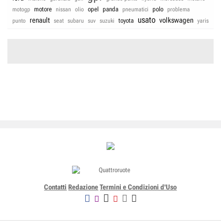
motore
opel
panda
polo
motogp
nissan
olio
pneumatici
problema
usato
renault
volkswagen
toyota
punto
seat
subaru
suv
suzuki
yaris
Contatti
Redazione
Termini e Condizioni d'Uso