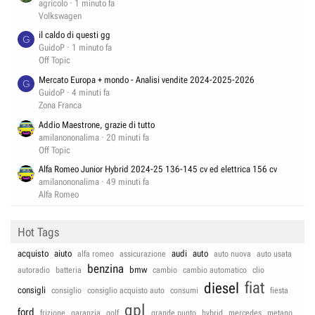
agricolo
1 minuto fa
Volkswagen
il caldo di questi gg
G
GuidoP
1 minuto fa
Off Topic
Mercato Europa + mondo - Analisi vendite 2024-2025-2026
G
GuidoP
4 minuti fa
Zona Franca
Addio Maestrone, grazie di tutto
amilanononalima
20 minuti fa
Off Topic
Alfa Romeo Junior Hybrid 2024-25 136-145 cv ed elettrica 156 cv
amilanononalima
49 minuti fa
Alfa Romeo
Hot Tags
acquisto
aiuto
audi
auto
alfa romeo
assicurazione
auto nuova
auto usata
benzina
bmw
autoradio
batteria
cambio
cambio automatico
clio
fiat
diesel
consigli
consiglio
consiglio acquisto auto
consumi
fiesta
gpl
ford
frizione
garanzia
golf
grande punto
hybrid
mercedes
metano