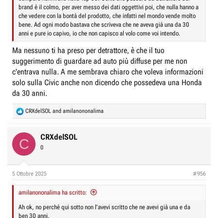
brand è il colmo, per aver messo dei dati oggettivi poi, che nulla hanno a
che vedere con la bontà del prodotto, che infatti nel mondo vende molto
bene. Ad ogni modo bastava che scriveva che ne aveva già una da 30
anni e pure io capivo, io che non capisco al volo come voi intendo.
Ma nessuno ti ha preso per detrattore, è che il tuo
suggerimento di guardare ad auto più diffuse per me non
c'entrava nulla. A me sembrava chiaro che voleva informazioni
solo sulla Civic anche non dicendo che possedeva una Honda
da 30 anni.
R
CRXdelSOL
and
amilanononalima
e
a
c
CRXdelSOL
C
t
0
i
o
n
5 Ottobre 2025
#956
s
:
amilanononalima ha scritto:
Ah ok, no perché qui sotto non l'avevi scritto che ne avevi già una e da
ben 30 anni.