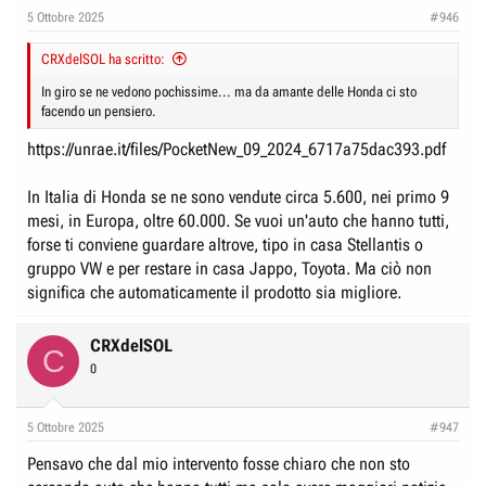
e
n
5 Ottobre 2025
#946
D
i
i
CRXdelSOL ha scritto:
z
s
i
In giro se ne vedono pochissime... ma da amante delle Honda ci sto
c
facendo un pensiero.
o
u
https://unrae.it/files/PocketNew_09_2024_6717a75dac393.pdf
s
s
In Italia di Honda se ne sono vendute circa 5.600, nei primo 9
i
mesi, in Europa, oltre 60.000. Se vuoi un'auto che hanno tutti,
o
forse ti conviene guardare altrove, tipo in casa Stellantis o
gruppo VW e per restare in casa Jappo, Toyota. Ma ciò non
n
significa che automaticamente il prodotto sia migliore.
e
CRXdelSOL
C
0
5 Ottobre 2025
#947
Pensavo che dal mio intervento fosse chiaro che non sto