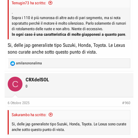
Temugin73 ha scritto:
.
Sopra i 110 è più rumorosa di altre auto di pari segmento, ma si nota
sopratutto perchè il motore è molto silenzioso. Parlo solamente di rumori
di rotolamento delle ruote e non altro. Niente di eccessivo.
In ogni caso è una caratteristica di molte giapponesi a quanto pare
.
Si, delle jap generaliste tipo Suzuki, Honda, Toyota. Le Lexus
sono curate anche sotto questo punto di vista.
R
amilanononalima
e
a
c
CRXdelSOL
C
t
0
i
o
n
6 Ottobre 2025
#960
s
:
Sakurambo ha scritto:
Si, delle jap generaliste tipo Suzuki, Honda, Toyota. Le Lexus sono curate
anche sotto questo punto di vista.