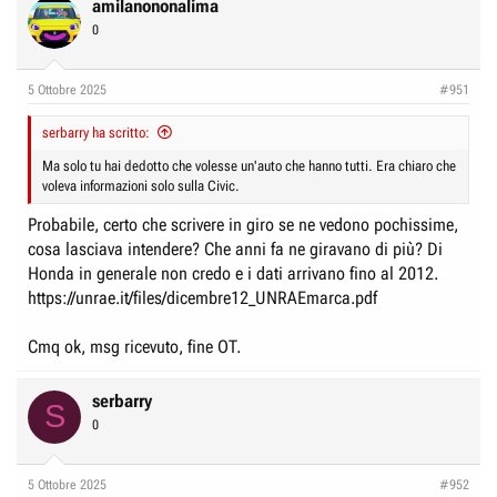
c
amilanononalima
Mi domando cosa possano avere migliorato di veramente importante.
t
0
i
Non ultimo, quale è stata la spesa media dei vostri tagliandi (1-2-3)?
o
n
5 Ottobre 2025
#951
Grazie in anticipo le vostre recensioni / considerazioni.
s
:
serbarry ha scritto:
Ma solo tu hai dedotto che volesse un'auto che hanno tutti. Era chiaro che
voleva informazioni solo sulla Civic.
Probabile, certo che scrivere in giro se ne vedono pochissime,
cosa lasciava intendere? Che anni fa ne giravano di più? Di
Honda in generale non credo e i dati arrivano fino al 2012.
https://unrae.it/files/dicembre12_UNRAEmarca.pdf
Cmq ok, msg ricevuto, fine OT.
serbarry
S
0
5 Ottobre 2025
#952