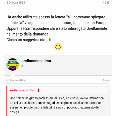
5 Ottobre 2025
#953
s
:
.
Ha anche utilizzato spesso la lettera "a", potremmo spiegargli
quante "a" vengono usate qui sul forum, in Italia ed in Europa.
Oppure lasciar rispondere chi è stato interrogato direttamente
nel merito della domanda.
Giusto un suggerimento, eh.
amilanononalima
0
5 Ottobre 2025
#954
serbarry ha scritto:
Che poiché ne girano pochissime di Civic, ed è vero, voleva informazioni
da chi la possiede, perché magari se ne girano pochissime potrebbe
esserci un problema di affidabilità e non di poco apprezzamento del
design.