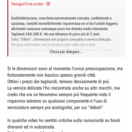
Temugin73 ha scritto:
.
Soddisfattissimo, macchina estremamente comoda, confortevole e
spaziosa, nonchè incredibilmente risparmiosa se si ha il piede leggero,
altrimenti consuma comunque poco ma diventa molto divertente.
Tagliandi 260-280 €. Ho una Advance di poco più di 2 anni.
Unici "difetti", dimensioni non proprio compatte e vernice delicata.
Bisogna abbondare con la ceratura ogni volta che si lava.
Poi dipende dai gusti e dalle aspettative, e lì va provata: ex. i cultori
Clicca per allargare...
dell'infotainment potrebbero trovarlo un po 'arcaico.
Si le dimensioni sono al momento l'unica preoccupazione, ma
fortunatamente non bazzico spesso grandi città.
Ottimi i prezzi dei tagliandi, temevo decisamente di più.
La vernice delicata l'ho riscontrata anche su altri marchi, ma
credo che sia un fenomeno sempre più frequente visto il
risparmio estremo su qualsiasi componente e l'uso di
verniciature sempre più ecologiche, per cui "deboli".
In qualche video ho sentito critiche sulla rumorosità su fondi
drenanti ed in autostrada.