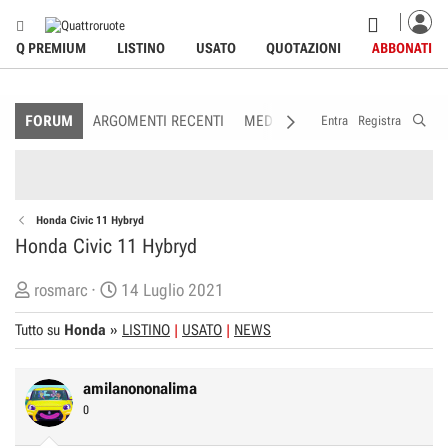
Q PREMIUM
LISTINO
USATO
QUOTAZIONI
ABBONATI
FORUM
ARGOMENTI RECENTI
MEDIA
MEMBRI
REGOLAME
Entra
Registra
Honda Civic 11 Hybryd
Honda Civic 11 Hybryd
C
D
rosmarc
14 Luglio 2021
r
a
Tutto su
Honda
»
LISTINO
USATO
NEWS
e
t
a
a
t
d
amilanononalima
o
i
0
r
I