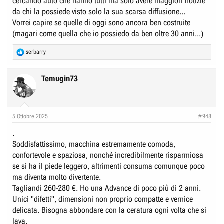
cercando auto che hanno tutti ma solo avere maggiori notizie
da chi la possiede visto solo la sua scarsa diffusione...
Vorrei capire se quelle di oggi sono ancora ben costruite
(magari come quella che io possiedo da ben oltre 30 anni...)
R
serbarry
e
a
c
Temugin73
t
i
o
n
5 Ottobre 2025
#948
s
:
.
Soddisfattissimo, macchina estremamente comoda,
confortevole e spaziosa, nonchè incredibilmente risparmiosa
se si ha il piede leggero, altrimenti consuma comunque poco
ma diventa molto divertente.
Tagliandi 260-280 €. Ho una Advance di poco più di 2 anni.
Unici "difetti", dimensioni non proprio compatte e vernice
delicata. Bisogna abbondare con la ceratura ogni volta che si
lava.