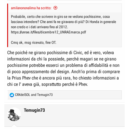
amilanononalima ha scritto:
Probabile, certo che scrivere in giro se ne vedono pochissime, cosa
lasciava intendere? Che anni fa ne giravano di più? Di Honda in generale
non credo e i dati arrivano fino al 2012.
https://unrae.it/files/dicembre12_UNRAEmarca.pdf
Cmq ok, msg ricevuto, fine OT.
Che poiché ne girano pochissime di Civic, ed è vero, voleva
informazioni da chi la possiede, perché magari se ne girano
pochissime potrebbe esserci un problema di affidabilità e non
di poco apprezzamento del design. Anch'io prima di comprare
la Prius Phev che è ancora più rara, ho chiesto informazioni a
chi ce l' aveva già, soprattutto perché è Phev.
R
CRXdelSOL
and
Temugin73
e
a
c
Temugin73
t
i
o
n