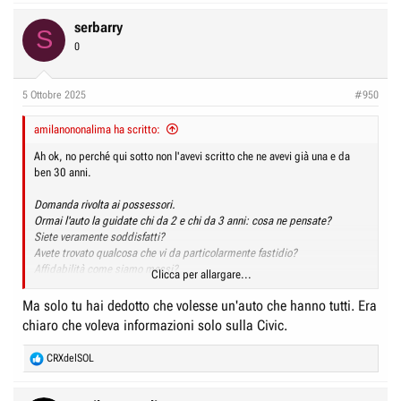
serbarry
S
0
5 Ottobre 2025
#950
amilanononalima ha scritto:
Ah ok, no perché qui sotto non l'avevi scritto che ne avevi già una e da
ben 30 anni.
Domanda rivolta ai possessori.
Ormai l'auto la guidate chi da 2 e chi da 3 anni: cosa ne pensate?
Siete veramente soddisfatti?
Avete trovato qualcosa che vi da particolarmente fastidio?
Affidabilità come siamo messi?
Clicca per allargare...
Chiedo perché già si vedono arrivare gli annunci delle prime MY2026 e
Ma solo tu hai dedotto che volesse un'auto che hanno tutti. Era
qualche concessionario inizia a scontare le "vecchie" per liberarsene.
chiaro che voleva informazioni solo sulla Civic.
In giro se ne vedono pochissime... ma da amante delle Honda ci sto
facendo un pensiero.
R
CRXdelSOL
Il dubbio è se prendere la vecchia con qualche sconto "fuoritutto" oppure
e
aspettare la nuova che dovrebbe migliorare qualcosa (anche se la
a
meccanica resta la stessa).