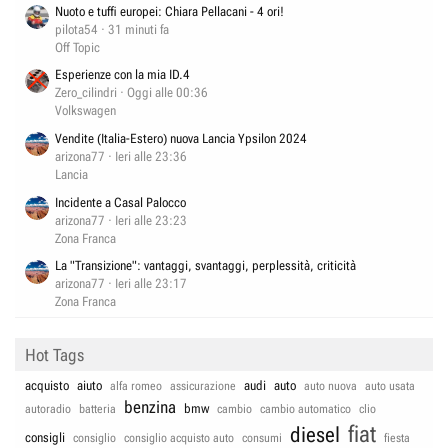
Nuoto e tuffi europei: Chiara Pellacani - 4 ori!
pilota54
31 minuti fa
Off Topic
Esperienze con la mia ID.4
Zero_cilindri
Oggi alle 00:36
Volkswagen
Vendite (Italia-Estero) nuova Lancia Ypsilon 2024
arizona77
Ieri alle 23:36
Lancia
Incidente a Casal Palocco
arizona77
Ieri alle 23:23
Zona Franca
La "Transizione": vantaggi, svantaggi, perplessità, criticità
arizona77
Ieri alle 23:17
Zona Franca
Hot Tags
acquisto
aiuto
audi
auto
alfa romeo
assicurazione
auto nuova
auto usata
benzina
bmw
autoradio
batteria
cambio
cambio automatico
clio
fiat
diesel
consigli
consiglio
consiglio acquisto auto
consumi
fiesta