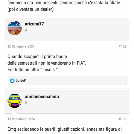
fenomeno era ben presente sempre sinchè c'è stata la filiale
(poi diventata un dealer)
arizona77
0
12 Settembre 2024
#129
Quando scoppio' il primo boom
delle semestrali non le vendevano in FIAT.
Era tutto un altro " bisnis "
R
GuidoP
e
a
c
amilanononalima
t
0
i
o
n
13 Settembre 2024
#130
s
:
Cmq escludendo le puerili giustificazioni, ennesima figura di