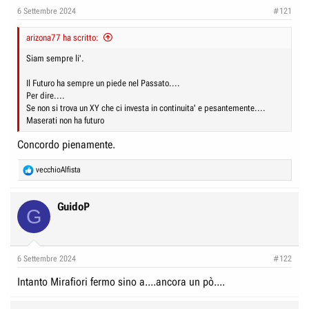
e
n
6 Settembre 2024
#121
D
i
i
arizona77 ha scritto:
z
s
i
Siam sempre li'.
c
o
Il Futuro ha sempre un piede nel Passato....
u
Per dire....
s
Se non si trova un XY che ci investa in continuita' e pesantemente....
s
Maserati non ha futuro
i
Concordo pienamente.
o
R
n
vecchioAlfista
e
e
a
c
GuidoP
G
t
i
o
n
6 Settembre 2024
#122
s
:
Intanto Mirafiori fermo sino a....ancora un pò....