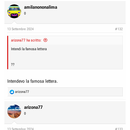
amilanononalima
0
13 Settembre 2024
#132
arizona77 ha scritto:
Intendi la famosa lettera
??
Intendevo la famosa lettera.
R
arizona77
e
a
c
arizona77
t
0
i
o
n
13 Settembre 2024
#133