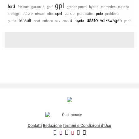
gpl
ford
frizione
garanzia
golf
grande punto
hybrid
mercedes
metano
motore
opel
panda
polo
motogp
nissan
olio
pneumatici
problema
usato
renault
volkswagen
toyota
punto
seat
subaru
suv
suzuki
yaris
Contatti
Redazione
Termini e Condizioni d'Uso