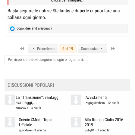
Clicca per allargare...
Basta seguire le notizie Stellantis e di perle ci puoi fare una
collana ogni giorno.
R
loopo_due
and
arizona77
e
a
c
First
Last
t
Precedente
9 of 19
Successiva
i
o
Per rispondere devi eseguire la login o registrarti.
n
s
:
DISCUSSIONI POPOLARI
La "Transizione": vantaggi,
Avvistamenti
svantaggi,...
zagoguitarhero
-
12 ore fa
arizona77
-
3 ore fa
Scénic XMod - Topic
Alfa Romeo Giulia 2016-
Ufficiale
2019
quicktake
-
3 anni fa
Suby01
-
1 anno fa