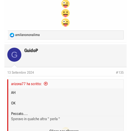
R
amilanononalima
e
a
c
GuidoP
G
t
i
o
n
13 Settembre 2024
#135
s
:
arizona77 ha scritto:
AH
OK
Peccato....
Speravo in qualche altra " perla "