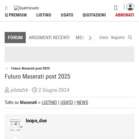
Q PREMIUM
LISTINO
USATO
QUOTAZIONI
ABBONATI
FORUM
ARGOMENTI RECENTI
MEDIA
MEMBRI
REGOLAME
Entra
Registra
Futuro Maserati post 2025
Futuro Maserati post 2025
C
D
pilota54
2 Giugno 2024
r
a
Tutto su
Maserati
»
LISTINO
USATO
NEWS
e
t
a
a
t
d
loopo_due
o
i
r
I