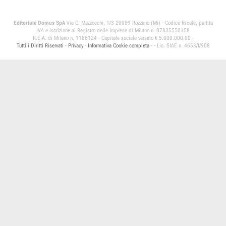
Editoriale Domus SpA
Via G. Mazzocchi, 1/3 20089 Rozzano (Mi) - Codice fiscale, partita
IVA e iscrizione al Registro delle Imprese di Milano n. 07835550158
R.E.A. di Milano n. 1186124 - Capitale sociale versato € 5.000.000,00 -
Tutti i Diritti Riservati
-
Privacy
-
Informativa Cookie completa
-
- Lic. SIAE n. 4653/I/908