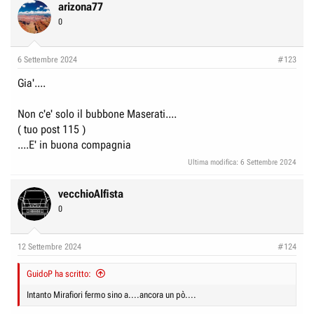
arizona77
0
6 Settembre 2024
#123
Gia'....
Non c'e' solo il bubbone Maserati....
( tuo post 115 )
....E' in buona compagnia
Ultima modifica:
6 Settembre 2024
vecchioAlfista
0
12 Settembre 2024
#124
GuidoP ha scritto:
Intanto Mirafiori fermo sino a....ancora un pò....