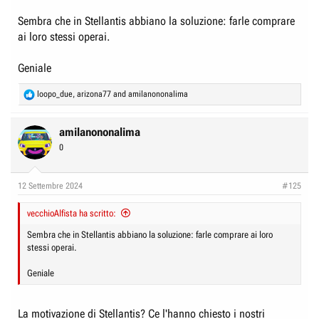
Sembra che in Stellantis abbiano la soluzione: farle comprare
ai loro stessi operai.
Geniale
R
loopo_due
,
arizona77
and
amilanononalima
e
a
c
amilanononalima
t
0
i
o
n
12 Settembre 2024
#125
s
:
vecchioAlfista ha scritto:
Sembra che in Stellantis abbiano la soluzione: farle comprare ai loro
stessi operai.
Geniale
La motivazione di Stellantis? Ce l'hanno chiesto i nostri