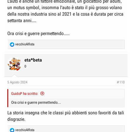
L'auto è anche un fattore emozionale, un giocattolo per adulti,
un motus symbol, insomma l'auto è stato il più grosso volano
della nostra industria sino al 2021 e la cosa è durata per circa
settanta anni....
Ora crisi e guerre permettendo.....
R
vecchioAlfista
e
a
c
eta*beta
t
0
i
o
n
5 Agosto 2024
#110
s
:
GuidoP ha scritto:
Ora crisi e guerre permettendo...
La storia insegna che le classi più abbienti sono favoriti da tali
disgrazie.
R
vecchioAlfista