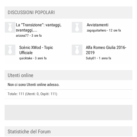
:
DISCUSSIONI POPOLARI
La "Transizione": vantaggi,
Avvistamenti
svantaggi,...
zagoguitarhero
-
12 ore fa
arizona77
-
3 ore fa
Scénic XMod - Topic
Alfa Romeo Giulia 2016-
Ufficiale
2019
quicktake
-
3 anni fa
Suby01
-
1 anno fa
Utenti online
Non ci sono Utenti online adesso.
Totale: 111 (Utenti: 0, Ospiti: 111)
Statistiche del Forum