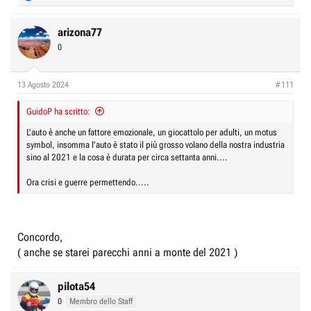
e
a
c
arizona77
t
0
i
o
n
13 Agosto 2024
#111
s
:
GuidoP ha scritto:
L'auto è anche un fattore emozionale, un giocattolo per adulti, un motus
symbol, insomma l'auto è stato il più grosso volano della nostra industria
sino al 2021 e la cosa è durata per circa settanta anni....
Ora crisi e guerre permettendo.....
Concordo,
( anche se starei parecchi anni a monte del 2021 )
pilota54
0
Membro dello Staff