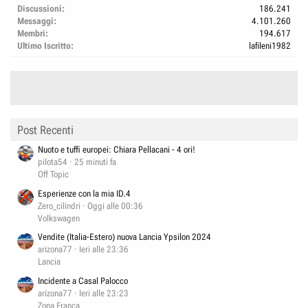
Discussioni
186.241
Messaggi
4.101.260
Membri
194.617
Ultimo Iscritto
lafileni1982
Post Recenti
Nuoto e tuffi europei: Chiara Pellacani - 4 ori!
pilota54
25 minuti fa
Off Topic
Esperienze con la mia ID.4
Zero_cilindri
Oggi alle 00:36
Volkswagen
Vendite (Italia-Estero) nuova Lancia Ypsilon 2024
arizona77
Ieri alle 23:36
Lancia
Incidente a Casal Palocco
arizona77
Ieri alle 23:23
Zona Franca