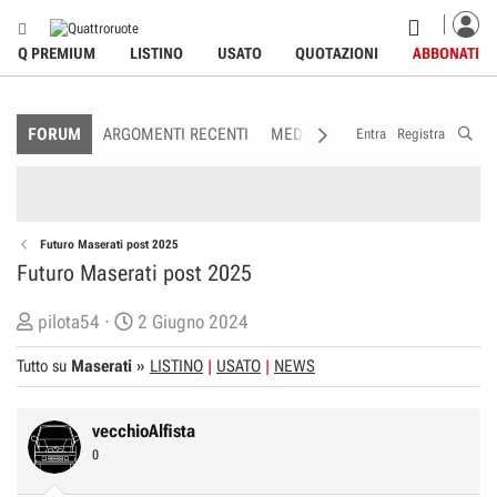
Q PREMIUM
LISTINO
USATO
QUOTAZIONI
ABBONATI
FORUM
ARGOMENTI RECENTI
MEDIA
MEMBRI
REGOLAME
Entra
Registra
Futuro Maserati post 2025
Futuro Maserati post 2025
C
D
pilota54
2 Giugno 2024
r
a
Tutto su
Maserati
»
LISTINO
USATO
NEWS
e
t
a
a
t
d
vecchioAlfista
o
i
0
r
I