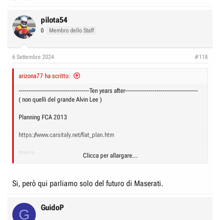
pilota54
0
Membro dello Staff
6 Settembre 2024
#118
arizona77 ha scritto:
------------------------------------Ten years after-------------------------------------
( non quelli del grande Alvin Lee )
Planning FCA 2013
https://www.carsitaly.net/fiat_plan.htm
Invece....
Clicca per allargare...
Come e' finita dei circa 6 milioni di auto previste nel quinquennio
Si, però qui parliamo solo del futuro di Maserati.
GuidoP
G