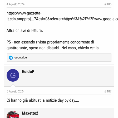
e
n
4 Agosto 2024
#106
D
i
https://www-gazzetta-
i
z
it.cdn.ampproj...7&csi=0&referrer=https%3A%2F%2Fwww.google.
s
i
c
o
Altra chiave di lettura.
u
s
PS - non essendo rivista propriamente concorrente di
s
quattroruote, spero non disturbi. Nel caso, chiedo venia
i
R
loopo_due
o
e
n
a
c
GuidoP
e
G
t
i
o
n
5 Agosto 2024
#107
s
:
Ci hanno già abituati a notizie day by day....
Maxetto2