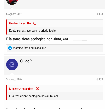
5 Agosto 2024
#108
GuidoP ha scritto:
L'auto non attraversa un periodo facile....
E la transizione ecologica non aiuta, anzi..................
R
vecchioAlfista
and
loopo_due
e
a
c
GuidoP
G
t
i
o
n
5 Agosto 2024
#109
s
:
Maxetto2 ha scritto:
E la transizione ecologica non aiuta, anzi..................