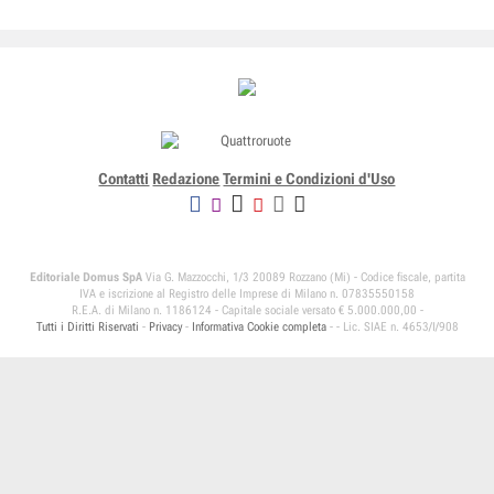
Contatti
Redazione
Termini e Condizioni d'Uso
Editoriale Domus SpA
Via G. Mazzocchi, 1/3 20089 Rozzano (Mi) - Codice fiscale, partita
IVA e iscrizione al Registro delle Imprese di Milano n. 07835550158
R.E.A. di Milano n. 1186124 - Capitale sociale versato € 5.000.000,00 -
Tutti i Diritti Riservati
-
Privacy
-
Informativa Cookie completa
-
- Lic. SIAE n. 4653/I/908