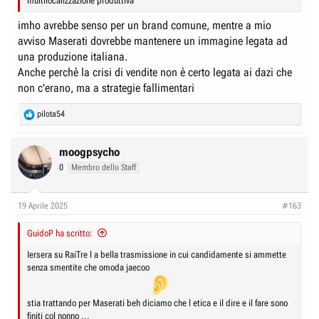
multilocalizzazione produttiva
imho avrebbe senso per un brand comune, mentre a mio
avviso Maserati dovrebbe mantenere un immagine legata ad
una produzione italiana.
Anche perchè la crisi di vendite non è certo legata ai dazi che
non c'erano, ma a strategie fallimentari
R
pilota54
e
a
c
moogpsycho
t
0
Membro dello Staff
i
o
n
19 Aprile 2025
#163
s
:
GuidoP ha scritto:
Iersera su RaiTre l a bella trasmissione in cui candidamente si ammette
senza smentite che omoda jaecoo
stia trattando per Maserati beh diciamo che l etica e il dire e il fare sono
finiti col nonno ...