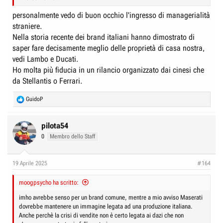
personalmente vedo di buon occhio l'ingresso di managerialità
straniere.
Nella storia recente dei brand italiani hanno dimostrato di
saper fare decisamente meglio delle proprietà di casa nostra,
vedi Lambo e Ducati.
Ho molta più fiducia in un rilancio organizzato dai cinesi che
da Stellantis o Ferrari.
R
GuidoP
e
a
c
pilota54
t
0
Membro dello Staff
i
o
n
19 Aprile 2025
#164
s
:
moogpsycho ha scritto:
imho avrebbe senso per un brand comune, mentre a mio avviso Maserati
dovrebbe mantenere un immagine legata ad una produzione italiana.
Anche perchè la crisi di vendite non è certo legata ai dazi che non