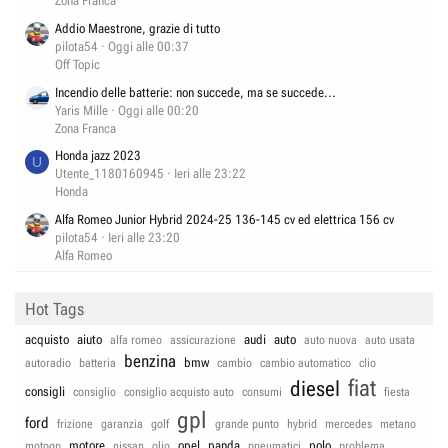
Zona Franca
Addio Maestrone, grazie di tutto
pilota54
Oggi alle 00:37
Off Topic
Incendio delle batterie: non succede, ma se succede...
Yaris Mille
Oggi alle 00:20
Zona Franca
Honda jazz 2023
U
Utente_1180160945
Ieri alle 23:22
Honda
Alfa Romeo Junior Hybrid 2024-25 136-145 cv ed elettrica 156 cv
pilota54
Ieri alle 23:20
Alfa Romeo
Hot Tags
acquisto
aiuto
audi
auto
alfa romeo
assicurazione
auto nuova
auto usata
benzina
bmw
autoradio
batteria
cambio
cambio automatico
clio
fiat
diesel
consigli
consiglio
consiglio acquisto auto
consumi
fiesta
gpl
ford
frizione
garanzia
golf
grande punto
hybrid
mercedes
metano
motore
opel
panda
polo
motogp
nissan
olio
pneumatici
problema