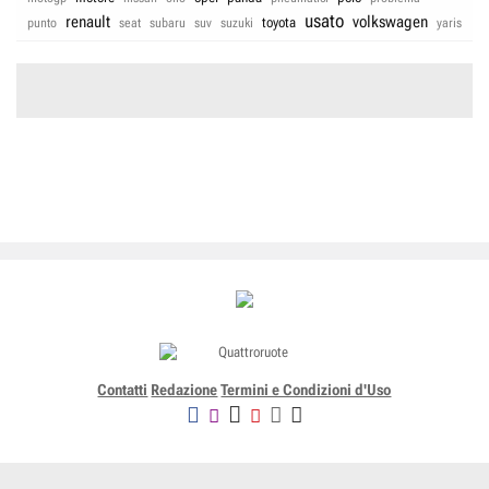
usato
renault
volkswagen
toyota
punto
seat
subaru
suv
suzuki
yaris
Contatti
Redazione
Termini e Condizioni d'Uso
Editoriale Domus SpA
Via G. Mazzocchi, 1/3 20089 Rozzano (Mi) - Codice fiscale, partita