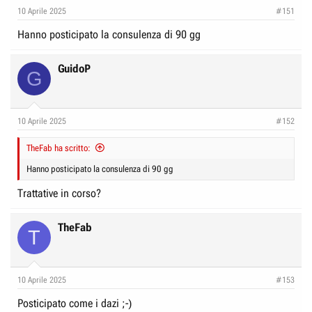
e
n
10 Aprile 2025
#151
D
i
Hanno posticipato la consulenza di 90 gg
i
z
s
i
GuidoP
c
o
G
u
s
10 Aprile 2025
s
#152
i
TheFab ha scritto:
o
Hanno posticipato la consulenza di 90 gg
n
e
Trattative in corso?
TheFab
T
10 Aprile 2025
#153
Posticipato come i dazi ;-)