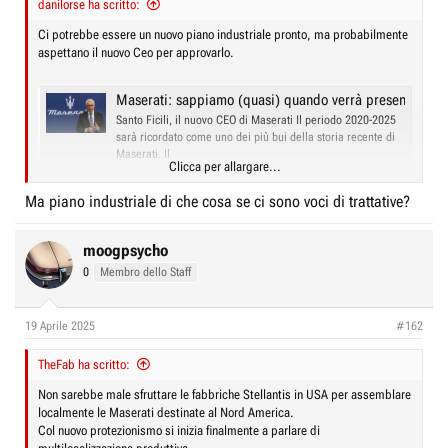
danilorse ha scritto:
Ci potrebbe essere un nuovo piano industriale pronto, ma probabilmente
aspettano il nuovo Ceo per approvarlo.
Maserati: sappiamo (quasi) quando verrà presentato il n
Santo Ficili, il nuovo CEO di Maserati Il periodo 2020-2025
sarà ricordato come uno dei più bui della storia recente di
Maserati. Il
Clicca per allargare...
www.italpassion.fr
Ma piano industriale di che cosa se ci sono voci di trattative?
... nel frattempo stanno riducendo i listini, nella speranza di trovare piu'
clienti.
moogpsycho
0
Membro dello Staff
19 Aprile 2025
#162
TheFab ha scritto:
Non sarebbe male sfruttare le fabbriche Stellantis in USA per assemblare
localmente le Maserati destinate al Nord America.
Col nuovo protezionismo si inizia finalmente a parlare di