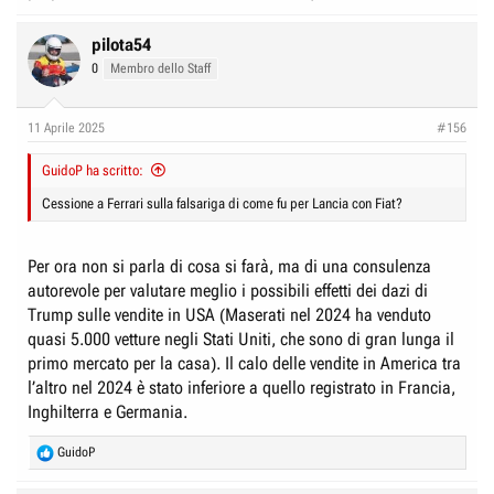
pilota54
0
Membro dello Staff
11 Aprile 2025
#156
GuidoP ha scritto:
Cessione a Ferrari sulla falsariga di come fu per Lancia con Fiat?
Per ora non si parla di cosa si farà, ma di una consulenza
autorevole per valutare meglio i possibili effetti dei dazi di
Trump sulle vendite in USA (Maserati nel 2024 ha venduto
quasi 5.000 vetture negli Stati Uniti, che sono di gran lunga il
primo mercato per la casa). Il calo delle vendite in America tra
l’altro nel 2024 è stato inferiore a quello registrato in Francia,
Inghilterra e Germania.
R
GuidoP
e
a