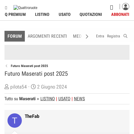
Q PREMIUM
LISTINO
USATO
QUOTAZIONI
ABBONATI
FORUM
ARGOMENTI RECENTI
MEDIA
MEMBRI
REGOLAME
Entra
Registra
Futuro Maserati post 2025
Futuro Maserati post 2025
C
D
pilota54
2 Giugno 2024
r
a
Tutto su
Maserati
»
LISTINO
USATO
NEWS
e
t
a
a
t
d
TheFab
T
o
i
r
I