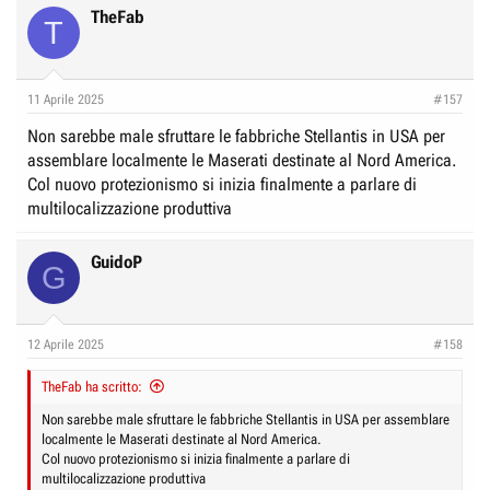
c
TheFab
T
t
i
o
n
11 Aprile 2025
#157
s
:
Non sarebbe male sfruttare le fabbriche Stellantis in USA per
assemblare localmente le Maserati destinate al Nord America.
Col nuovo protezionismo si inizia finalmente a parlare di
multilocalizzazione produttiva
GuidoP
G
12 Aprile 2025
#158
TheFab ha scritto:
Non sarebbe male sfruttare le fabbriche Stellantis in USA per assemblare
localmente le Maserati destinate al Nord America.
Col nuovo protezionismo si inizia finalmente a parlare di
multilocalizzazione produttiva