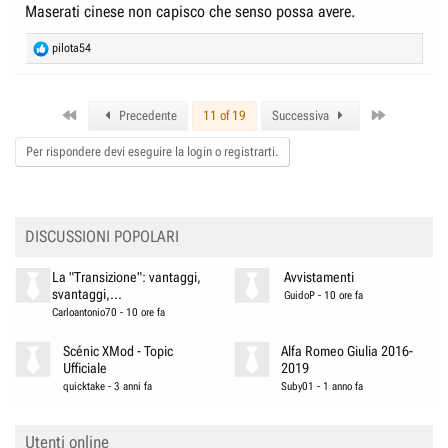
Maserati cinese non capisco che senso possa avere.
R
pilota54
e
a
c
First
Last
t
Precedente
11 of 19
Successiva
i
o
Per rispondere devi eseguire la login o registrarti.
n
s
:
DISCUSSIONI POPOLARI
La "Transizione": vantaggi,
Avvistamenti
svantaggi,...
GuidoP
-
10 ore fa
Carloantonio70
-
10 ore fa
Scénic XMod - Topic
Alfa Romeo Giulia 2016-
Ufficiale
2019
quicktake
-
3 anni fa
Suby01
-
1 anno fa
Utenti online