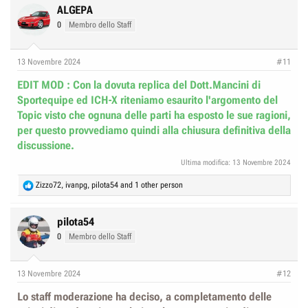
c
ALGEPA
t
0
Membro dello Staff
i
o
n
13 Novembre 2024
#11
s
:
EDIT MOD : Con la dovuta replica del Dott.Mancini di
Sportequipe ed ICH-X riteniamo esaurito l'argomento del
Topic visto che ognuna delle parti ha esposto le sue ragioni,
per questo provvediamo quindi alla chiusura definitiva della
discussione.
Ultima modifica:
13 Novembre 2024
R
Zizzo72
,
ivanpg
,
pilota54
and 1 other person
e
a
c
pilota54
t
0
Membro dello Staff
i
o
n
13 Novembre 2024
#12
s
:
Lo staff moderazione ha deciso, a completamento delle