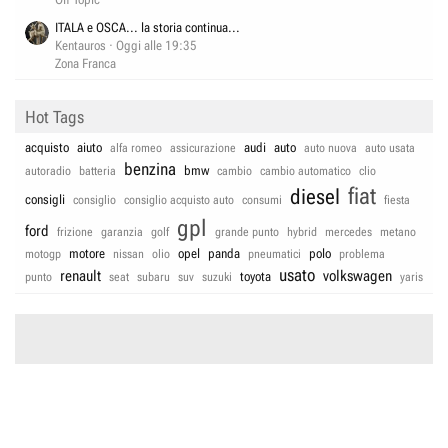
ITALA e OSCA... la storia continua...
Kentauros
Oggi alle 19:35
Zona Franca
Hot Tags
acquisto
aiuto
audi
auto
alfa romeo
assicurazione
auto nuova
auto usata
benzina
bmw
autoradio
batteria
cambio
cambio automatico
clio
fiat
diesel
consigli
consiglio
consiglio acquisto auto
consumi
fiesta
gpl
ford
frizione
garanzia
golf
grande punto
hybrid
mercedes
metano
motore
opel
panda
polo
motogp
nissan
olio
pneumatici
problema
usato
renault
volkswagen
toyota
punto
seat
subaru
suv
suzuki
yaris