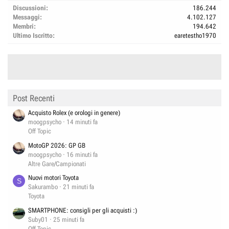
Discussioni
186.244
Messaggi
4.102.127
Membri
194.642
Ultimo Iscritto
earetestho1970
Post Recenti
Acquisto Rolex (e orologi in genere)
moogpsycho
14 minuti fa
Off Topic
MotoGP 2026: GP GB
moogpsycho
16 minuti fa
Altre Gare/Campionati
Nuovi motori Toyota
S
Sakurambo
21 minuti fa
Toyota
SMARTPHONE: consigli per gli acquisti :)
Suby01
25 minuti fa
Off Topic