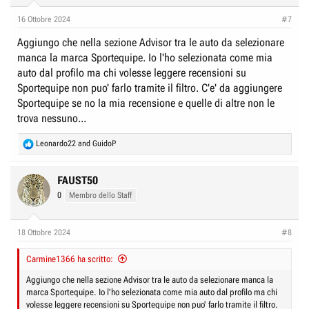
o
n
16 Ottobre 2024
#7
s
:
Aggiungo che nella sezione Advisor tra le auto da selezionare
manca la marca Sportequipe. Io l'ho selezionata come mia
auto dal profilo ma chi volesse leggere recensioni su
Sportequipe non puo' farlo tramite il filtro. C'e' da aggiungere
Sportequipe se no la mia recensione e quelle di altre non le
trova nessuno...
R
Leonardo22
and
GuidoP
e
a
c
FAUST50
t
0
Membro dello Staff
i
o
n
18 Ottobre 2024
#8
s
:
Carmine1366 ha scritto:
Aggiungo che nella sezione Advisor tra le auto da selezionare manca la
marca Sportequipe. Io l'ho selezionata come mia auto dal profilo ma chi
volesse leggere recensioni su Sportequipe non puo' farlo tramite il filtro.