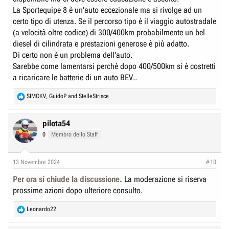
La Sportequipe 8 è un'auto eccezionale ma si rivolge ad un
certo tipo di utenza. Se il percorso tipo è il viaggio autostradale
(a velocità oltre codice) di 300/400km probabilmente un bel
diesel di cilindrata e prestazioni generose è più adatto.
Di certo non è un problema dell'auto.
Sarebbe come lamentarsi perchè dopo 400/500km si è costretti
a ricaricare le batterie di un auto BEV..
R
SIMOKV
,
GuidoP
and
StelleStrisce
e
a
c
pilota54
t
0
Membro dello Staff
i
o
n
13 Novembre 2024
#10
s
:
Per ora si chiude la discussione.
La moderazione si riserva
prossime azioni dopo ulteriore consulto.
R
Leonardo22
e
a