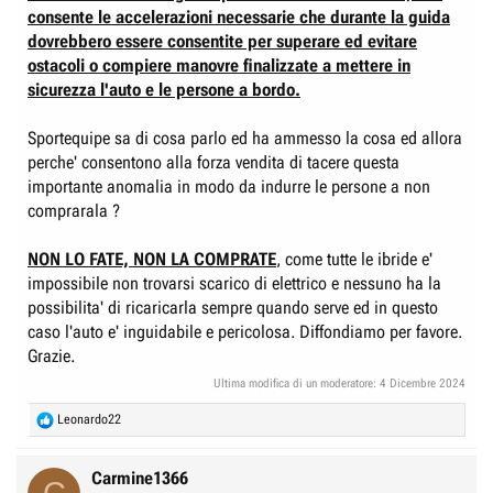
consente le accelerazioni necessarie che durante la guida
dovrebbero essere consentite per superare ed evitare
ostacoli o compiere manovre finalizzate a mettere in
sicurezza l'auto e le persone a bordo.
Sportequipe sa di cosa parlo ed ha ammesso la cosa ed allora
perche' consentono alla forza vendita di tacere questa
importante anomalia in modo da indurre le persone a non
comprarala ?
NON LO FATE, NON LA COMPRATE
, come tutte le ibride e'
impossibile non trovarsi scarico di elettrico e nessuno ha la
possibilita' di ricaricarla sempre quando serve ed in questo
caso l'auto e' inguidabile e pericolosa. Diffondiamo per favore.
Grazie.
Ultima modifica di un moderatore:
4 Dicembre 2024
R
Leonardo22
e
a
c
Carmine1366
t