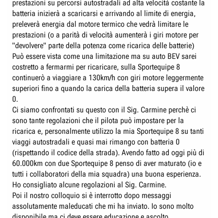
prestazioni su percorsi autostradali ad alta velocità costante la
batteria inizierà a scaricarsi e arrivando al limite di energia,
preleverà energia dal motore termico che vedrà limitare le
prestazioni (o a parità di velocità aumenterà i giri motore per
"devolvere" parte della potenza come ricarica delle batterie)
Può essere vista come una limitazione ma su auto BEV sarei
costretto a fermarmi per ricaricare, sulla Sportequipe 8
continuerò a viaggiare a 130km/h con giri motore leggermente
superiori fino a quando la carica della batteria supera il valore
0.
Ci siamo confrontati su questo con il Sig. Carmine perchè ci
sono tante regolazioni che il pilota può impostare per la
ricarica e, personalmente utilizzo la mia Sportequipe 8 su tanti
viaggi autostradali e quasi mai rimango con batteria 0
(rispettando il codice della strada). Avendo fatto ad oggi più di
60.000km con due Sportequipe 8 penso di aver maturato (io e
tutti i collaboratori della mia squadra) una buona esperienza.
Ho consigliato alcune regolazioni al Sig. Carmine.
Poi il nostro colloquio si è interrotto dopo messaggi
assolutamente maleducati che mi ha inviato. Io sono molto
disponibile ma ci deve essere educazione e ascolto.