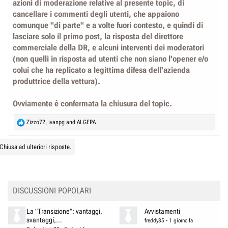
azioni di moderazione relative al presente topic, di
cancellare i commenti degli utenti, che appaiono
comunque "di parte" e a volte fuori contesto, e quindi di
lasciare solo il primo post, la risposta del direttore
commerciale della DR, e alcuni interventi dei moderatori
(non quelli in risposta ad utenti che non siano l'opener e/o
colui che ha replicato a legittima difesa dell'azienda
produttrice della vettura).
Ovviamente è confermata la chiusura del topic.
R
Zizzo72
,
ivanpg
and
ALGEPA
e
a
Chiusa ad ulteriori risposte.
c
t
i
o
n
DISCUSSIONI POPOLARI
s
:
La "Transizione": vantaggi,
Avvistamenti
svantaggi,...
freddy85
-
1 giorno fa