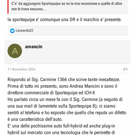
C'e' da aggiungere Sportequipe se no la mia recensione e quelle di altre
non le trova nessuno...
la sportequipe e' comunque una DR e il marchio e' presente.
R
Leonardo22
e
a
c
amancin
A
t
i
o
n
11 Novembre 2024
#9
s
:
Rispondo al Sig. Carmine 1366 che scrive tante inesattezze.
Prima di tutto mi presento, sono Andrea Mancini e sono il
direttore commerciale di Sportequipe ed ICH-X
Ho parlato circa un mese fa con il Sig. Carmine (a seguito di
una sua mail di lamentele sulla Sportequipe 8); ci siamo
sentiti al telefono e ho esposto che quello che reputa un difetto
è una caratteristica dell'auto.
E' una delle pochissime auto full-hybrid ed anche plug-in
hybrid sul mercato con una tecnologia che le permette di