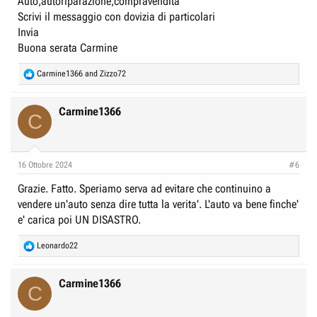
Auto,autoriparazione,compravendita
Scrivi il messaggio con dovizia di particolari
Invia
Buona serata Carmine
R
Carmine1366
and
Zizzo72
e
a
c
Carmine1366
C
t
i
o
n
16 Ottobre 2024
#6
s
:
Grazie. Fatto. Speriamo serva ad evitare che continuino a
vendere un'auto senza dire tutta la verita'. L'auto va bene finche'
e' carica poi UN DISASTRO.
R
Leonardo22
e
a
c
Carmine1366
C
t
i