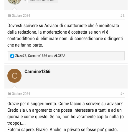
i
o
n
15 Ottobre 2024
#3
s
:
Dovresti scrivere su Advisor di quatttoruote che è monitorato
dalla redazione, la moderazione è costretta se non vi è
contraddittorio di eliminare nomi di concesdionarie o dirigenti
che ne fanno parte.
R
Zizzo72
,
Carmine1366
and
ALGEPA
e
a
c
Carmine1366
C
t
i
o
n
16 Ottobre 2024
#4
s
:
Grazie per il suggerimento. Come faccio a scrivere su advisor?
Credo sia un argomento che possa interessare a tanti e ad un
giornale come questo. Se no, non ho veramente capito nulla (o
troppo)....
Fatemi sapere. Grazie. Anche in privato se fosse piu' giusto.