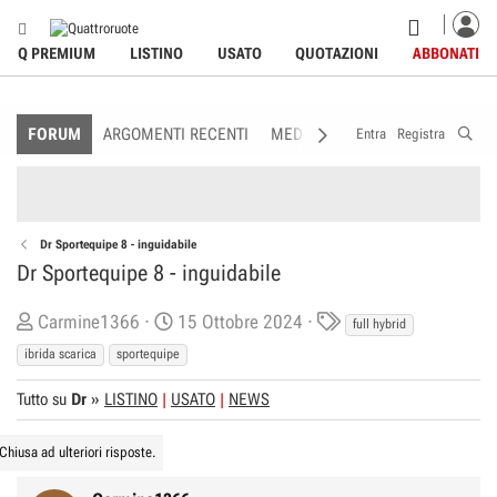
Q PREMIUM
LISTINO
USATO
QUOTAZIONI
ABBONATI
FORUM
ARGOMENTI RECENTI
MEDIA
MEMBRI
REGOLAME
Entra
Registra
Dr Sportequipe 8 - inguidabile
Dr Sportequipe 8 - inguidabile
C
D
T
Carmine1366
15 Ottobre 2024
full hybrid
r
a
a
ibrida scarica
sportequipe
e
t
g
Tutto su
a
Dr
»
LISTINO
USATO
a
NEWS
s
t
d
o
i
Chiusa ad ulteriori risposte.
r
I