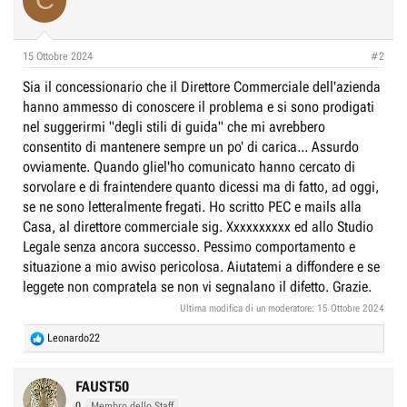
C
i
o
n
15 Ottobre 2024
#2
s
:
Sia il concessionario che il Direttore Commerciale dell'azienda
hanno ammesso di conoscere il problema e si sono prodigati
nel suggerirmi "degli stili di guida" che mi avrebbero
consentito di mantenere sempre un po' di carica... Assurdo
ovviamente. Quando gliel'ho comunicato hanno cercato di
sorvolare e di fraintendere quanto dicessi ma di fatto, ad oggi,
se ne sono letteralmente fregati. Ho scritto PEC e mails alla
Casa, al direttore commerciale sig. Xxxxxxxxxx ed allo Studio
Legale senza ancora successo. Pessimo comportamento e
situazione a mio avviso pericolosa. Aiutatemi a diffondere e se
leggete non compratela se non vi segnalano il difetto. Grazie.
Ultima modifica di un moderatore:
15 Ottobre 2024
R
Leonardo22
e
a
c
FAUST50
t
0
Membro dello Staff