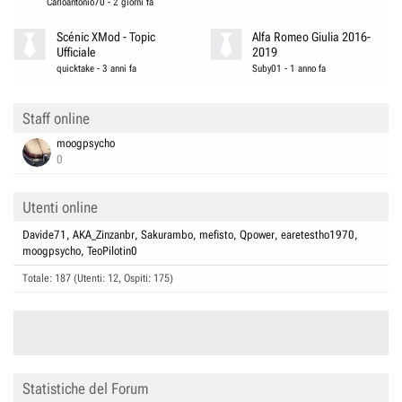
Carloantonio70
-
2 giorni fa
Scénic XMod - Topic
Alfa Romeo Giulia 2016-
Ufficiale
2019
quicktake
-
3 anni fa
Suby01
-
1 anno fa
Staff online
moogpsycho
0
Utenti online
Davide71
AKA_Zinzanbr
Sakurambo
mefisto
Qpower
earetestho1970
moogpsycho
TeoPilotin0
Totale: 187 (Utenti: 12, Ospiti: 175)
Statistiche del Forum