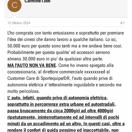
Carmine1366
e
n
C
D
i
i
z
15 Ottobre 2024
s
i
#1
c
o
L'ho comprata con tanto entusiasmo e soprattutto per premiare
u
l'dea dei cinesi che danno lavoro a qualche italiano. Lo so,
s
50.000 euro per questo sono tanti ma a me andava bene cosi.
s
Probabilmente per questa qualita' ed accessori servono
almeno 30.000 euro in piu' da qualsiasi altra parte.
i
MA l'AUTO NON VA BENE
. Come ho invano spiegato alla
o
concessionaria, al direttore commerciale xxxxxxxxed al
n
Customer Care di Sportequipe/DR, l'auto quando priva di
e
autonomia elettrica e' letteralmente inguidabile e secondo me
molto pericolosa.
L' auto, infatti, quando priva di autonomia elettrica,
soprattutto in percorrenze extra urbane ed autostradali,
passa bruscamente da circa 2000giri ad oltre 4000giri
ripetutamente, ininterrottamente ed ad intervalli di pochi
minuti da un accadimento ad un altro. In questi casi, oltre a
rendere il confort di guida pessimo ed inaccettabile, non