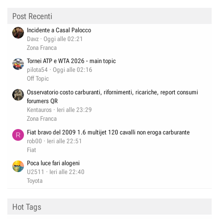
Post Recenti
Incidente a Casal Palocco
Davz
Oggi alle 02:21
Zona Franca
Tornei ATP e WTA 2026 - main topic
pilota54
Oggi alle 02:16
Off Topic
Osservatorio costo carburanti, rifornimenti, ricariche, report consumi
forumers QR
Kentauros
Ieri alle 23:29
Zona Franca
Fiat bravo del 2009 1.6 multijet 120 cavalli non eroga carburante
R
rob00
Ieri alle 22:51
Fiat
Poca luce fari alogeni
U2511
Ieri alle 22:40
Toyota
Hot Tags