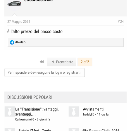
t
i
o
n
27 Maggio 2024
#24
s
:
è l'alto prezzo del basso costo
R
dlwdeb
e
a
c
First
t
Precedente
2 of 2
i
o
Per rispondere devi eseguire la login o registrarti.
n
s
:
DISCUSSIONI POPOLARI
La "Transizione": vantaggi,
Avvistamenti
svantaggi,...
freddy85
-
11 ore fa
Carloantonio70
-
3 giorni fa
Scénic XMod - Topic
Alfa Romeo Giulia 2016-