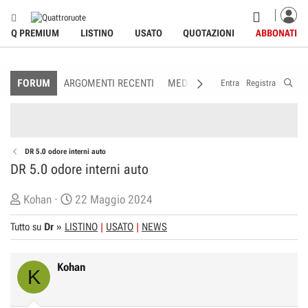
Q PREMIUM
LISTINO
USATO
QUOTAZIONI
ABBONATI
FORUM
ARGOMENTI RECENTI
MEDIA
MEMBRI
REGOLAME
Entra
Registra
DR 5.0 odore interni auto
DR 5.0 odore interni auto
C
D
Kohan
22 Maggio 2024
r
a
Tutto su
Dr
»
LISTINO
USATO
NEWS
e
t
a
a
t
d
Kohan
K
o
i
r
I