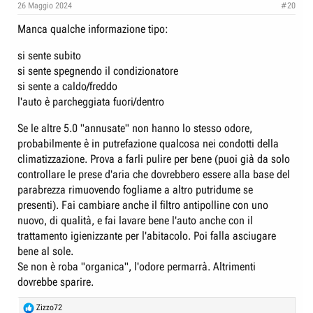
26 Maggio 2024
#20
Manca qualche informazione tipo:
si sente subito
si sente spegnendo il condizionatore
si sente a caldo/freddo
l'auto è parcheggiata fuori/dentro
Se le altre 5.0 "annusate" non hanno lo stesso odore,
probabilmente è in putrefazione qualcosa nei condotti della
climatizzazione. Prova a farli pulire per bene (puoi già da solo
controllare le prese d'aria che dovrebbero essere alla base del
parabrezza rimuovendo fogliame a altro putridume se
presenti). Fai cambiare anche il filtro antipolline con uno
nuovo, di qualità, e fai lavare bene l'auto anche con il
trattamento igienizzante per l'abitacolo. Poi falla asciugare
bene al sole.
Se non è roba "organica", l'odore permarrà. Altrimenti
dovrebbe sparire.
R
Zizzo72