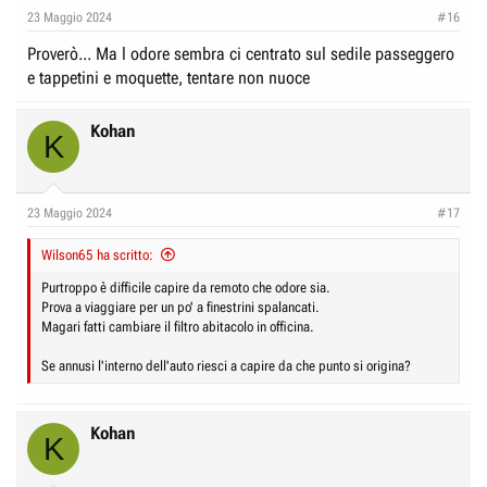
e
n
23 Maggio 2024
#16
D
i
Proverò... Ma l odore sembra ci centrato sul sedile passeggero
i
z
e tappetini e moquette, tentare non nuoce
s
i
c
o
Kohan
K
u
s
s
23 Maggio 2024
#17
i
o
Wilson65 ha scritto:
n
Purtroppo è difficile capire da remoto che odore sia.
e
Prova a viaggiare per un po' a finestrini spalancati.
Magari fatti cambiare il filtro abitacolo in officina.
Se annusi l'interno dell'auto riesci a capire da che punto si origina?
Kohan
K