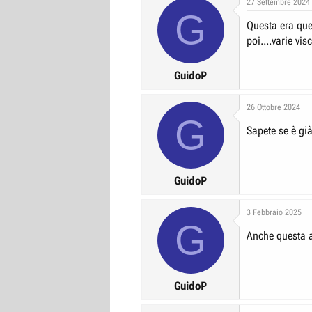
27 Settembre 2024
G
Questa era que
poi....varie visc
GuidoP
26 Ottobre 2024
G
Sapete se è già
GuidoP
3 Febbraio 2025
G
Anche questa a
GuidoP