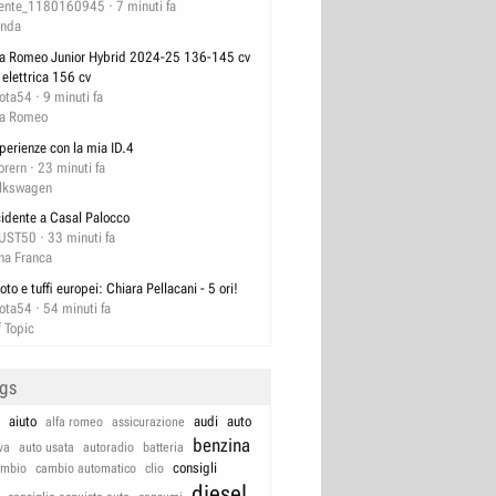
ente_1180160945
7 minuti fa
nda
fa Romeo Junior Hybrid 2024-25 136-145 cv
 elettrica 156 cv
lota54
9 minuti fa
fa Romeo
perienze con la mia ID.4
orern
23 minuti fa
lkswagen
cidente a Casal Palocco
UST50
33 minuti fa
na Franca
oto e tuffi europei: Chiara Pellacani - 5 ori!
lota54
54 minuti fa
f Topic
ags
aiuto
audi
auto
alfa romeo
assicurazione
benzina
va
auto usata
autoradio
batteria
consigli
ambio
cambio automatico
clio
diesel