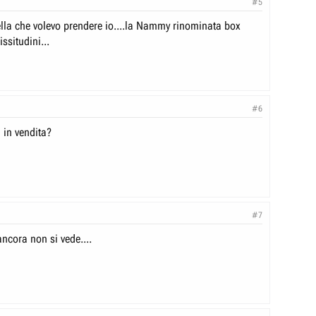
#5
lla che volevo prendere io....la Nammy rinominata box
issitudini...
#6
 in vendita?
#7
ncora non si vede....