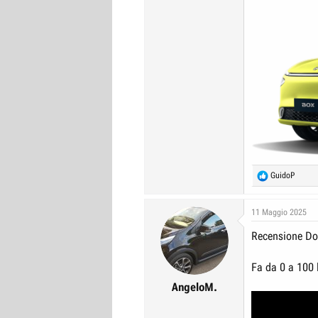
R
GuidoP
e
a
c
11 Maggio 2025
t
Recensione Do
i
o
n
Fa da 0 a 100 
s
:
AngeloM.