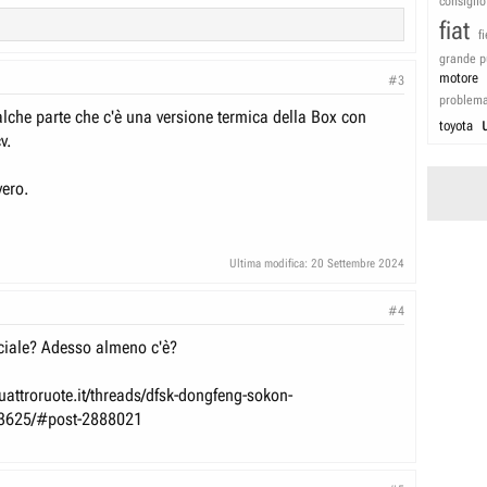
consiglio
fiat
f
grande p
motore
#3
problem
alche parte che c'è una versione termica della Box con
toyota
v.
vero.
Ultima modifica:
20 Settembre 2024
#4
iciale? Adesso almeno c'è?
uattroruote.it/threads/dfsk-dongfeng-sokon-
43625/#post-2888021