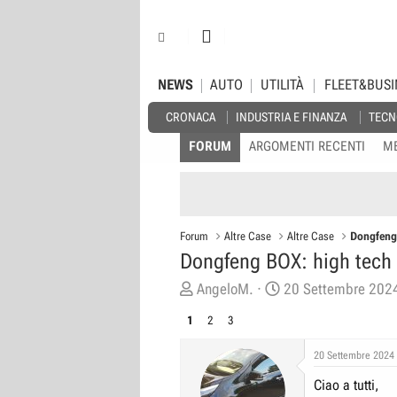
NEWS
AUTO
UTILITÀ
FLEET&BUSI
CRONACA
INDUSTRIA E FINANZA
TECN
FORUM
ARGOMENTI RECENTI
M
Forum
Altre Case
Altre Case
Dongfeng 
Dongfeng BOX: high tech 
C
D
AngeloM.
20 Settembre 202
r
a
1
2
3
e
t
a
a
20 Settembre 2024
t
d
Ciao a tutti,
o
i