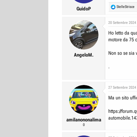
s
R
StelleStrisce
:
GuidoP
e
a
c
20 Settembre 2024
t
Ho letto da qu
i
o
motore da 75 c
n
s
Non so se sia 
:
AngeloM.
.
27 Settembre 2024
Ma un sito uff
https://forum.q
automobile.1
amilanononalima
0