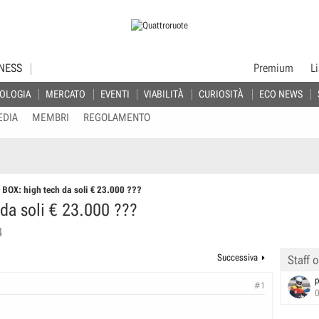
NESS
Premium
L
OLOGIA
MERCATO
EVENTI
VIABILITÀ
CURIOSITÀ
ECO NEWS
EDIA
MEMBRI
REGOLAMENTO
BOX: high tech da soli € 23.000 ???
da soli € 23.000 ???
4
Successiva
Staff o
p
#1