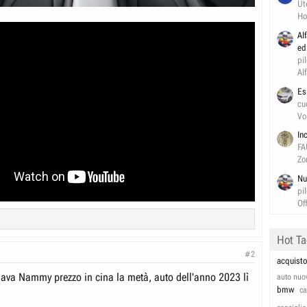
Ut
Ho
Al
ed
pi
Al
Es
cu
Vo
In
FA
Zo
Nu
pi
Of
Hot T
#2
acquisto
ava Nammy prezzo in cina la metà, auto dell'anno 2023 lì
auto nuo
bmw
c