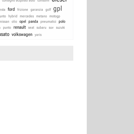
consiglio acquisto auto
consumi
gpl
ford
iesta
frizione
garanzia
golf
unto
hybrid
mercedes
metano
motogp
opel
panda
polo
nissan
olio
pneumatici
renault
a
punto
seat
subaru
suv
suzuki
usato
volkswagen
yaris