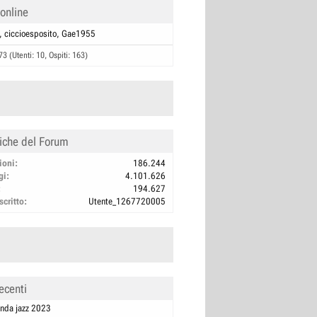
 online
ciccioesposito
Gae1955
73 (Utenti: 10, Ospiti: 163)
tiche del Forum
ioni
186.244
gi
4.101.626
194.627
scritto
Utente_1267720005
ecenti
nda jazz 2023