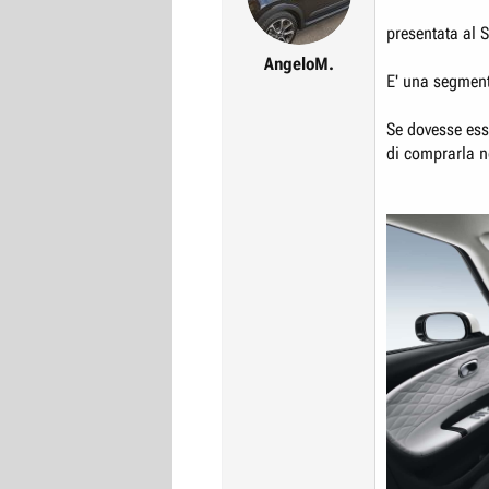
r
I
presentata al 
e
n
AngeloM.
D
i
E' una segmento
i
z
s
i
Se dovesse ess
c
o
di comprarla no
u
s
s
i
o
n
e