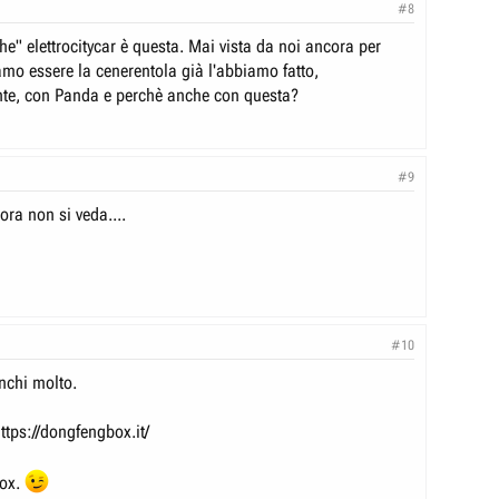
#8
e" elettrocitycar è questa. Mai vista da noi ancora per
o essere la cenerentola già l'abbiamo fatto,
te, con Panda e perchè anche con questa?
#9
ora non si veda....
#10
chi molto.
ttps://dongfengbox.it/
Box.