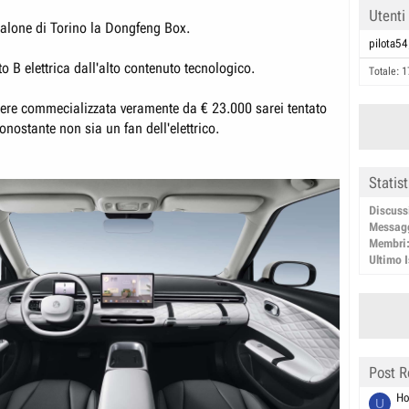
Utenti
Salone di Torino la Dongfeng Box.
pilota54
 B elettrica dall'alto contenuto tecnologico.
Totale: 1
ere commecializzata veramente da € 23.000 sarei tentato
nostante non sia un fan dell'elettrico.
Statis
Discuss
Messag
Membri
Ultimo I
Post R
Ho
U