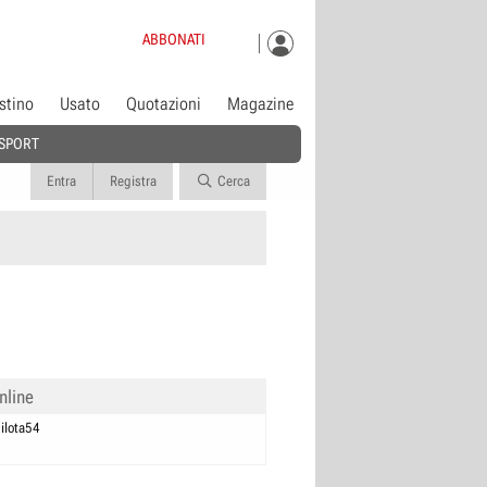
ABBONATI
istino
Usato
Quotazioni
Magazine
SPORT
Entra
Registra
Cerca
nline
ilota54
0