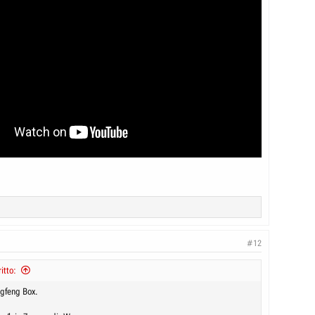
#12
itto:
gfeng Box.