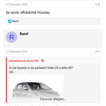
e
n
12 Novembre 2025
#16
D
i
Se cerchi affidabilità Hiunday
i
z
s
i
R
Razel
c
o
e
a
u
c
Razel
R
s
t
i
s
o
i
n
12 Novembre 2025
#17
o
s
:
n
edoardosavoia ha scritto:
e
di che Hyundai si sta parlando? Della i20 o della i30?
i20:
Clicca per allargare...