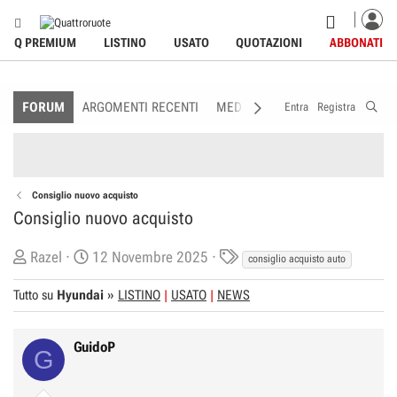
Q PREMIUM
LISTINO
USATO
QUOTAZIONI
ABBONATI
FORUM
ARGOMENTI RECENTI
MEDIA
MEMBRI
REGOLAME
Entra
Registra
Consiglio nuovo acquisto
Consiglio nuovo acquisto
C
D
T
Razel
12 Novembre 2025
consiglio acquisto auto
r
a
a
Tutto su
Hyundai
»
LISTINO
USATO
NEWS
e
t
g
a
a
s
t
d
GuidoP
G
o
i
r
I