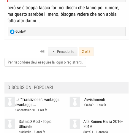
però se è troppa lascia fori nei dischi che fanno poi rumore,
ma questo sarebbe il meno, bisogna vedere che non abbia
fatto altri danni...
R
GuidoP
e
a
c
First
t
Precedente
2 of 2
i
o
Per rispondere devi eseguire la login o registrarti.
n
s
:
DISCUSSIONI POPOLARI
La "Transizione": vantaggi,
Avvistamenti
svantaggi,...
GuidoP
-
1 ora fa
Carloantonio70
-
1 ora fa
Scénic XMod - Topic
Alfa Romeo Giulia 2016-
Ufficiale
2019
quicktake
-
3 anni fa
Suby01
-
1 anno fa