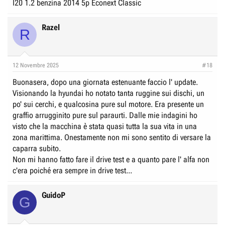
I20 1.2 benzina 2014 5p Econext Classic
i30:
Razel
R
12 Novembre 2025
#18
Buonasera, dopo una giornata estenuante faccio l' update.
Visionando la hyundai ho notato tanta ruggine sui dischi, un
po' sui cerchi, e qualcosina pure sul motore. Era presente un
graffio arrugginito pure sul paraurti. Dalle mie indagini ho
visto che la macchina è stata quasi tutta la sua vita in una
zona marittima. Onestamente non mi sono sentito di versare la
caparra subito.
Non mi hanno fatto fare il drive test e a quanto pare l' alfa non
La i30 è una segmento C come la l'Alfa Giulietta.
c'era poiché era sempre in drive test...
La i20 è una segmento B come l'Alfa MiTo.
GuidoP
G