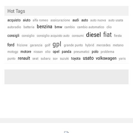
Hot Tags
acquisto
aiuto
audi
auto
alfa romeo
assicurazione
auto nuova
auto usata
benzina
bmw
autoradio
batteria
cambio
cambio automatico
clio
fiat
diesel
consigli
consiglio
consiglio acquisto auto
consumi
fiesta
gpl
ford
frizione
garanzia
golf
grande punto
hybrid
mercedes
metano
motore
opel
panda
polo
motogp
nissan
olio
pneumatici
problema
usato
renault
volkswagen
toyota
punto
seat
subaru
suv
suzuki
yaris