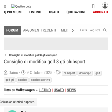
Q PREMIUM
LISTINO
USATO
QUOTAZIONI
ABBONATI
FORUM
ARGOMENTI RECENTI
MEDIA
MEMBRI
REGOLAME
Entra
Registra
Consiglio di modifica golf 8 gti clubsport
Consiglio di modifica golf 8 gti clubsport
C
D
T
Daino
9 Ottobre 2025
clubsport
downpipe
golf
r
a
a
golf gti
scarico
scarico sportivo
e
t
g
Tutto su
a
Volkswagen
a
»
LISTINO
USATO
s
NEWS
t
d
o
i
Chiusa ad ulteriori risposte.
r
I