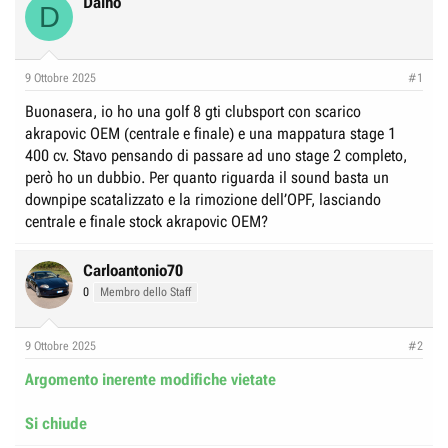
Daino
e
n
D
D
i
i
z
9 Ottobre 2025
s
i
#1
c
o
Buonasera, io ho una golf 8 gti clubsport con scarico
u
akrapovic OEM (centrale e finale) e una mappatura stage 1
s
400 cv. Stavo pensando di passare ad uno stage 2 completo,
s
però ho un dubbio. Per quanto riguarda il sound basta un
downpipe scatalizzato e la rimozione dell’OPF, lasciando
i
centrale e finale stock akrapovic OEM?
o
n
Carloantonio70
e
0
Membro dello Staff
9 Ottobre 2025
#2
Argomento inerente modifiche vietate
Si chiude