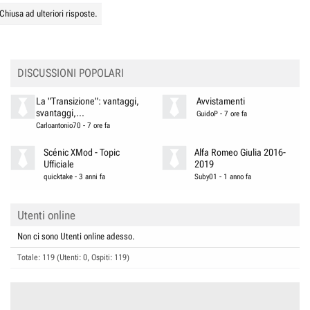
Chiusa ad ulteriori risposte.
DISCUSSIONI POPOLARI
La "Transizione": vantaggi,
Avvistamenti
svantaggi,...
GuidoP
-
7 ore fa
Carloantonio70
-
7 ore fa
Scénic XMod - Topic
Alfa Romeo Giulia 2016-
Ufficiale
2019
quicktake
-
3 anni fa
Suby01
-
1 anno fa
Utenti online
Non ci sono Utenti online adesso.
Totale: 119 (Utenti: 0, Ospiti: 119)