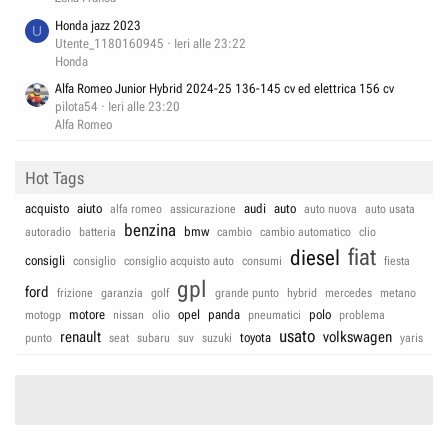
Honda jazz 2023
U
Utente_1180160945
Ieri alle 23:22
Honda
Alfa Romeo Junior Hybrid 2024-25 136-145 cv ed elettrica 156 cv
pilota54
Ieri alle 23:20
Alfa Romeo
Hot Tags
acquisto
aiuto
audi
auto
alfa romeo
assicurazione
auto nuova
auto usata
benzina
bmw
autoradio
batteria
cambio
cambio automatico
clio
fiat
diesel
consigli
consiglio
consiglio acquisto auto
consumi
fiesta
gpl
ford
frizione
garanzia
golf
grande punto
hybrid
mercedes
metano
motore
opel
panda
polo
motogp
nissan
olio
pneumatici
problema
usato
renault
volkswagen
toyota
punto
seat
subaru
suv
suzuki
yaris