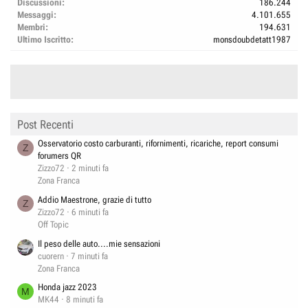
Discussioni
186.244
Messaggi
4.101.655
Membri
194.631
Ultimo Iscritto
monsdoubdetatt1987
Post Recenti
Osservatorio costo carburanti, rifornimenti, ricariche, report consumi
Z
forumers QR
Zizzo72
2 minuti fa
Zona Franca
Addio Maestrone, grazie di tutto
Z
Zizzo72
6 minuti fa
Off Topic
Il peso delle auto....mie sensazioni
cuorern
7 minuti fa
Zona Franca
Honda jazz 2023
M
MK44
8 minuti fa