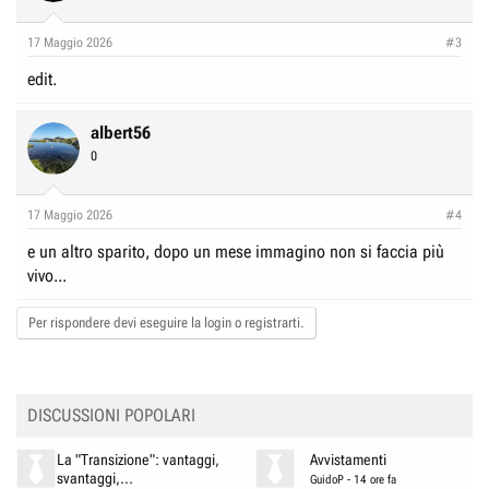
o
n
17 Maggio 2026
#3
s
:
edit.
albert56
0
17 Maggio 2026
#4
e un altro sparito, dopo un mese immagino non si faccia più
vivo...
Per rispondere devi eseguire la login o registrarti.
DISCUSSIONI POPOLARI
La "Transizione": vantaggi,
Avvistamenti
svantaggi,...
GuidoP
-
14 ore fa