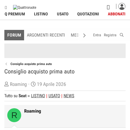
Q PREMIUM
LISTINO
USATO
QUOTAZIONI
ABBONATI
FORUM
ARGOMENTI RECENTI
MEDIA
MEMBRI
REGOLAME
Entra
Registra
Consiglio acquisto prima auto
Consiglio acquisto prima auto
C
D
Roaming
19 Aprile 2026
r
a
Tutto su
Seat
»
LISTINO
USATO
NEWS
e
t
a
a
Roaming
t
d
R
o
i
r
I