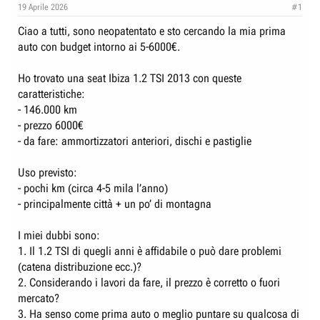
e
n
19 Aprile 2026
#1
D
i
Ciao a tutti, sono neopatentato e sto cercando la mia prima
i
z
auto con budget intorno ai 5-6000€.
s
i
c
o
Ho trovato una seat Ibiza 1.2 TSI 2013 con queste
u
caratteristiche:
s
- 146.000 km
- prezzo 6000€
s
- da fare: ammortizzatori anteriori, dischi e pastiglie
i
o
Uso previsto:
n
- pochi km (circa 4-5 mila l’anno)
e
- principalmente città + un po’ di montagna
I miei dubbi sono:
1. Il 1.2 TSI di quegli anni è affidabile o può dare problemi
(catena distribuzione ecc.)?
2. Considerando i lavori da fare, il prezzo è corretto o fuori
mercato?
3. Ha senso come prima auto o meglio puntare su qualcosa di