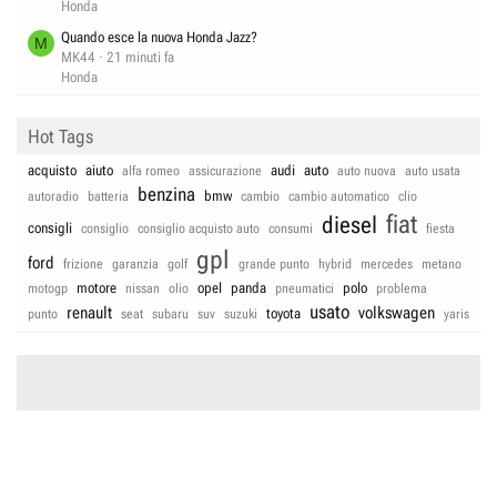
Honda
Quando esce la nuova Honda Jazz?
M
MK44
21 minuti fa
Honda
Hot Tags
acquisto
aiuto
audi
auto
alfa romeo
assicurazione
auto nuova
auto usata
benzina
bmw
autoradio
batteria
cambio
cambio automatico
clio
fiat
diesel
consigli
consiglio
consiglio acquisto auto
consumi
fiesta
gpl
ford
frizione
garanzia
golf
grande punto
hybrid
mercedes
metano
motore
opel
panda
polo
motogp
nissan
olio
pneumatici
problema
usato
renault
volkswagen
toyota
punto
seat
subaru
suv
suzuki
yaris