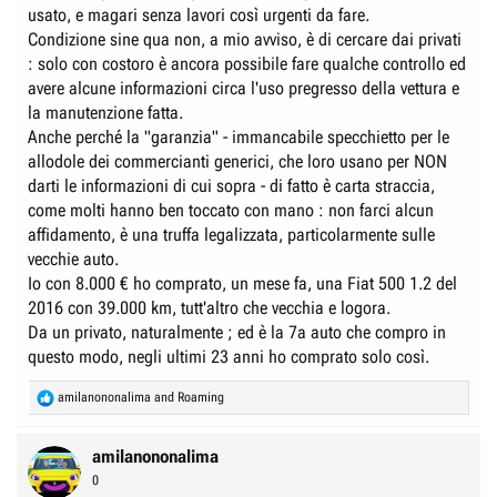
usato, e magari senza lavori così urgenti da fare.
I miei dubbi sono:
Condizione sine qua non, a mio avviso, è di cercare dai privati
1. Il 1.2 TSI di quegli anni è affidabile o può dare problemi (catena
distribuzione ecc.)?
: solo con costoro è ancora possibile fare qualche controllo ed
2. Considerando i lavori da fare, il prezzo è corretto o fuori mercato?
avere alcune informazioni circa l'uso pregresso della vettura e
3. Ha senso come prima auto o meglio puntare su qualcosa di più
la manutenzione fatta.
affidabile?
Anche perché la "garanzia" - immancabile specchietto per le
allodole dei commercianti generici, che loro usano per NON
Grazie a chi risponderà!
darti le informazioni di cui sopra - di fatto è carta straccia,
come molti hanno ben toccato con mano : non farci alcun
affidamento, è una truffa legalizzata, particolarmente sulle
vecchie auto.
Io con 8.000 € ho comprato, un mese fa, una Fiat 500 1.2 del
2016 con 39.000 km, tutt'altro che vecchia e logora.
Da un privato, naturalmente ; ed è la 7a auto che compro in
questo modo, negli ultimi 23 anni ho comprato solo così.
R
amilanononalima
and
Roaming
e
a
c
amilanononalima
t
0
i