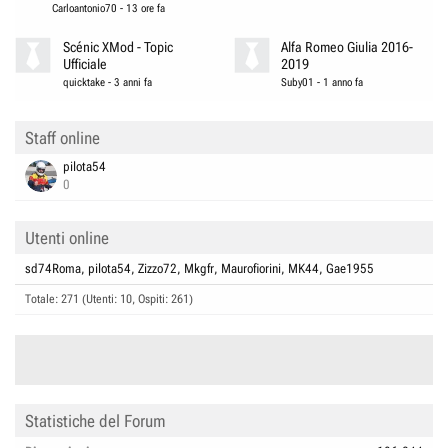
Carloantonio70
-
13 ore fa
Scénic XMod - Topic
Alfa Romeo Giulia 2016-
Ufficiale
2019
quicktake
-
3 anni fa
Suby01
-
1 anno fa
Staff online
pilota54
0
Utenti online
sd74Roma
pilota54
Zizzo72
Mkgfr
Maurofiorini
MK44
Gae1955
Totale: 271 (Utenti: 10, Ospiti: 261)
Statistiche del Forum