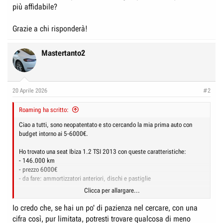
più affidabile?
Grazie a chi risponderà!
Mastertanto2
20 Aprile 2026
#2
Roaming ha scritto:
Ciao a tutti, sono neopatentato e sto cercando la mia prima auto con
budget intorno ai 5-6000€.
Ho trovato una seat Ibiza 1.2 TSI 2013 con queste caratteristiche:
- 146.000 km
- prezzo 6000€
- da fare: ammortizzatori anteriori, dischi e pastiglie
Clicca per allargare...
Uso previsto:
- pochi km (circa 4-5 mila l’anno)
Io credo che, se hai un po' di pazienza nel cercare, con una
- principalmente città + un po’ di montagna
cifra così, pur limitata, potresti trovare qualcosa di meno