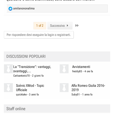
R
amilanononalima
e
a
c
Last
t
1 of 2
Successiva
i
o
Per rispondere devi eseguire la login o registrarti.
n
s
:
DISCUSSIONI POPOLARI
La "Transizione": vantaggi,
Avvistamenti
svantaggi,...
freddy85
-
4 ore fa
Carloantonio70
-
2 giorni fa
Scénic XMod - Topic
Alfa Romeo Giulia 2016-
Ufficiale
2019
quicktake
-
3 anni fa
Suby01
-
1 anno fa
Staff online