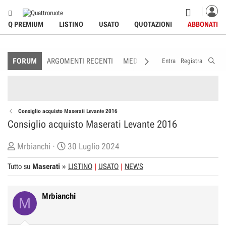
Q PREMIUM
LISTINO
USATO
QUOTAZIONI
ABBONATI
FORUM
ARGOMENTI RECENTI
MEDIA
MEMBRI
REGOLAME
Entra
Registra
Consiglio acquisto Maserati Levante 2016
Consiglio acquisto Maserati Levante 2016
C
D
Mrbianchi
30 Luglio 2024
r
a
Tutto su
Maserati
»
LISTINO
USATO
NEWS
e
t
a
a
t
d
Mrbianchi
M
o
i
r
I