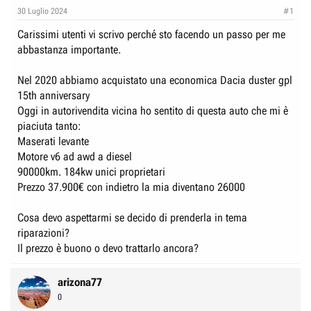
e
n
30 Luglio 2024
#1
D
i
Carissimi utenti vi scrivo perché sto facendo un passo per me
i
z
abbastanza importante.
s
i
c
o
Nel 2020 abbiamo acquistato una economica Dacia duster gpl
u
15th anniversary
s
Oggi in autorivendita vicina ho sentito di questa auto che mi è
s
piaciuta tanto:
i
Maserati levante
o
Motore v6 ad awd a diesel
90000km. 184kw unici proprietari
n
Prezzo 37.900€ con indietro la mia diventano 26000
e
Cosa devo aspettarmi se decido di prenderla in tema
riparazioni?
Il prezzo è buono o devo trattarlo ancora?
arizona77
0