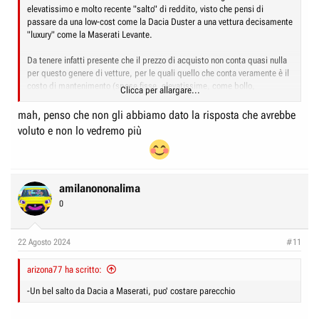
elevatissimo e molto recente "salto" di reddito, visto che pensi di
passare da una low-cost come la Dacia Duster a una vettura decisamente
"luxury" come la Maserati Levante.
Da tenere infatti presente che il prezzo di acquisto non conta quasi nulla
per questo genere di vetture, per le quali quello che conta veramente è il
costo di mantenimento (spese fisse, elevatissime, come bollo,
Clicca per allargare...
superbollo e assicurazione) e quello di manutenzione (tagliandi, gomme,
eventuali riparazioni).
mah, penso che non gli abbiamo dato la risposta che avrebbe
voluto e non lo vedremo più
Detto ciò, si può parlare della eventuale nuova vettura, certamente di
elevato standing e raffinata. Un Suv eccellente. Il prezzo mi sembra un
tantino basso, occorrerebbe verificare bene la "storia" di questa vettura
(ci sono appositi siti per questo).
amilanononalima
0
22 Agosto 2024
#11
arizona77 ha scritto:
-Un bel salto da Dacia a Maserati, puo' costare parecchio