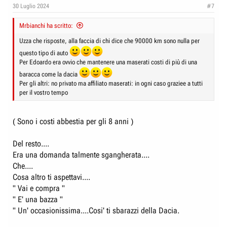
30 Luglio 2024
#7
Mrbianchi ha scritto:
Uzza che risposte, alla faccia di chi dice che 90000 km sono nulla per
questo tipo di auto
Per Edoardo era ovvio che mantenere una maserati costi di più di una
baracca come la dacia
Per gli altri: no privato ma affiliato maserati: in ogni caso graziee a tutti
per il vostro tempo
( Sono i costi abbestia per gli 8 anni )
Del resto....
Era una domanda talmente sgangherata....
Che....
Cosa altro ti aspettavi....
" Vai e compra "
" E' una bazza "
" Un' occasionissima....Cosi' ti sbarazzi della Dacia.