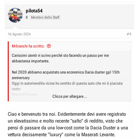
pilota54
0
Membro dello Staff
16 Agosto 2024
#9
Mrbianchi ha scritto:
Carissimi utenti vi scrivo perché sto facendo un passo per me
abbastanza importante.
Nel 2020 abbiamo acquistato una economica Dacia duster gpl 15th
anniversary
Oggi in autorivendita vicina ho sentito di questa auto che mi è piaciuta
tanto:
Maserati levante
Clicca per allargare...
Motore v6 ad awd a diesel
90000km. 184kw unici proprietari
Prezzo 37.900€ con indietro la mia diventano 26000
Ciao e benvenuto tra noi. Evidentemente devi avere registrato
un elevatissimo e molto recente "salto" di reddito, visto che
Cosa devo aspettarmi se decido di prenderla in tema riparazioni?
pensi di passare da una low-cost come la Dacia Duster a una
Il prezzo è buono o devo trattarlo ancora?
vettura decisamente "luxury" come la Maserati Levante.