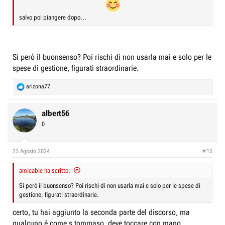
salvo poi piangere dopo...
Si però il buonsenso? Poi rischi di non usarla mai e solo per le
spese di gestione, figurati straordinarie.
R
arizona77
e
a
c
albert56
t
0
i
o
n
23 Agosto 2024
#15
s
:
amicable ha scritto:
Si però il buonsenso? Poi rischi di non usarla mai e solo per le spese di
gestione, figurati straordinarie.
certo, tu hai aggiunto la seconda parte del discorso, ma
qualcuno è come s.tommaso, deve toccare con mano...