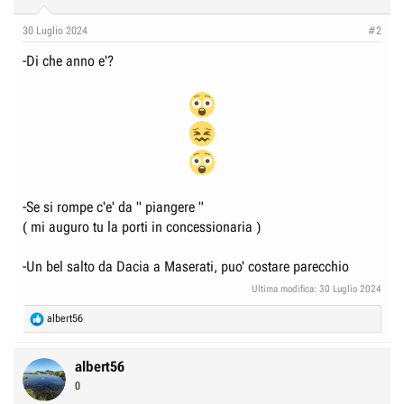
30 Luglio 2024
#2
-Di che anno e'?
-Se si rompe c'e' da " piangere "
( mi auguro tu la porti in concessionaria )
-Un bel salto da Dacia a Maserati, puo' costare parecchio
Ultima modifica:
30 Luglio 2024
R
albert56
e
a
c
albert56
t
0
i