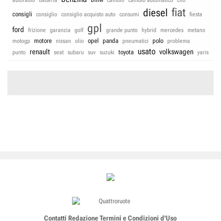
fiat
diesel
consigli
consiglio
consiglio acquisto auto
consumi
fiesta
gpl
ford
frizione
garanzia
golf
grande punto
hybrid
mercedes
metano
motore
opel
panda
polo
motogp
nissan
olio
pneumatici
problema
usato
renault
volkswagen
toyota
punto
seat
subaru
suv
suzuki
yaris
Contatti
Redazione
Termini e Condizioni d'Uso