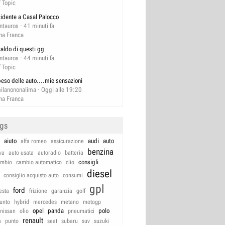
f Topic
cidente a Casal Palocco
ntauros
41 minuti fa
na Franca
 caldo di questi gg
ntauros
44 minuti fa
f Topic
 peso delle auto....mie sensazioni
ilanononalima
Oggi alle 19:20
na Franca
ags
aiuto
audi
auto
alfa romeo
assicurazione
benzina
va
auto usata
autoradio
batteria
consigli
ambio
cambio automatico
clio
diesel
consiglio acquisto auto
consumi
gpl
ford
iesta
frizione
garanzia
golf
unto
hybrid
mercedes
metano
motogp
opel
panda
polo
nissan
olio
pneumatici
renault
a
punto
seat
subaru
suv
suzuki