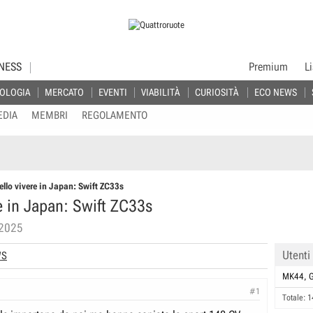
NESS
Premium
L
OLOGIA
MERCATO
EVENTI
VIABILITÀ
CURIOSITÀ
ECO NEWS
EDIA
MEMBRI
REGOLAMENTO
llo vivere in Japan: Swift ZC33s
e in Japan: Swift ZC33s
 2025
Utenti
WS
MK44
#1
Totale: 1