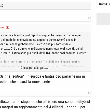
toyota
980
#3
tto:
ne a me pare la solita Swift Sport con qualche personalizzazione per
ne del modello, che ovviamente a questo punto avverrà anche in
di direi anche globalmente. La cosa che più sorprende è
l prezzo. C'è da dire che in Giappone non si usano gli sconti, quindi
prezzi di listino sono già quelli definitivi, anche così comunque costa
.
e che prima di tutto la producono lì, quindi non ci sono i costi di
al Giappone immagino non siano bassissimi, poi l'IVA in Giappone è
Clicca per allargare...
il 26%, poi non ci sono i dazi, poi Suzuki lì vende molto di più, poi ho
ore è il K14C, quindi la versione non ibrida, più economica. Magari ha
3s final edition", in europa è fantasioso parlarne ma in
, metti tutto insieme e il prezzo si abbassa.
sibile che ci sarà la nuova serie
, è verissimo che le normative europee su inquinamento e sicurezza
are i prezzi, ma poi sappiamo bene che il problema non è nemmeno
rand come Dacia riescono a rispettarle tranquillamente e a tenere i
#4
iaro che se poi il pubblico vuole tutti suv o è disposto a pagare 16k per
petto...sarebbe stupendo che offrissero una serie mildhybrid
a di 10 anni senza considerare neanche le alternative migliori di altri
a Panda è la Panda, il problema non sta nelle norme europee.
 magari un aggiornamento del 4 cilindri....ehhhh....per