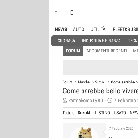
NEWS
AUTO
UTILITÀ
FLEET&BUSI
CRONACA
INDUSTRIA E FINANZA
TECN
FORUM
ARGOMENTI RECENTI
M
Forum
Marche
Suzuki
Come sarebbe be
Come sarebbe bello viver
C
D
karmakoma1980
7 Febbraio
r
a
Tutto su
Suzuki
»
LISTINO
USATO
NE
e
t
a
a
7 Febbraio 2025
t
d
o
i