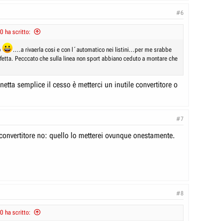
iaro che se poi il pubblico vuole tutti suv o è disposto a pagare 16k per
#6
a di 10 anni senza considerare neanche le alternative migliori di altri
a Panda è la Panda, il problema non sta nelle norme europee.
ha scritto:
o
....a rivaerla cosi e con l´automatico nei listini...per me srabbe
rfetta. Pecccato che sulla linea non sport abbiano ceduto a montare che
tta semplice il cesso è metterci un inutile convertitore o
#7
convertitore no: quello lo metterei ovunque onestamente.
#8
ha scritto: