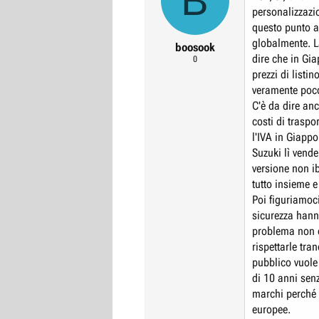
B
o
personalizzazi
n
questo punto a
s
globalmente. La
:
boosook
dire che in Gi
0
prezzi di listi
veramente poc
C'è da dire anc
costi di trasp
l'IVA in Giappo
Suzuki lì vende
versione non i
tutto insieme e
Poi figuriamoc
sicurezza hann
problema non 
rispettarle tra
pubblico vuole
di 10 anni senz
marchi perché 
europee.