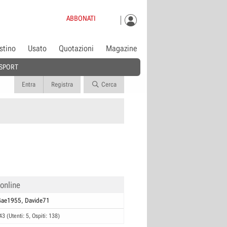
ABBONATI
istino
Usato
Quotazioni
Magazine
SPORT
Entra
Registra
Cerca
 online
Gae1955
Davide71
43 (Utenti: 5, Ospiti: 138)