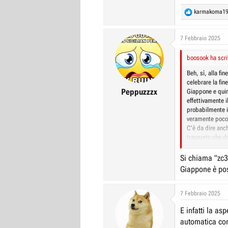
R
karmakoma1
e
a
c
7 Febbraio 2025
t
i
boosook ha scri
o
n
Beh, sì, alla fi
s
celebrare la fi
:
Peppuzzzx
Giappone e quin
effettivamente i
probabilmente i 
veramente poco
C'è da dire anch
trasporto che d
del 10% anziché 
visto che il mot
Si chiama "zc3
anche meno adas
Giappone è pos
Poi figuriamoci
hanno fatto alz
quello perché b
7 Febbraio 2025
prezzi bassi, ch
E infatti la as
una Panda vecchi
marchi perché l
automatica con