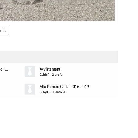
rti.
i,...
Avvistamenti
GuidoP
-
2 ore fa
Alfa Romeo Giulia 2016-2019
Suby01
-
1 anno fa