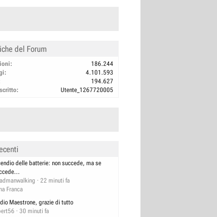
tiche del Forum
ioni
186.244
gi
4.101.593
194.627
scritto
Utente_1267720005
ecenti
cendio delle batterie: non succede, ma se
ccede...
admanwalking
22 minuti fa
na Franca
dio Maestrone, grazie di tutto
bert56
30 minuti fa