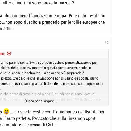
uattro cilindri mi sono preso la mazda 2
ando cambiera l´andazzo in europa. Pure il Jimny, il mio
...non sono riuscito a prenderlo per le follie europee che
 atto...
#5
tto:
ne a me pare la solita Swift Sport con qualche personalizzazione per
ne del modello, che ovviamente a questo punto avverrà anche in
di direi anche globalmente. La cosa che più sorprende è
l prezzo. C'è da dire che in Giappone non si usano gli sconti, quindi
prezzi di listino sono già quelli definitivi, anche così comunque costa
.
e che prima di tutto la producono lì, quindi non ci sono i costi di
al Giappone immagino non siano bassissimi, poi l'IVA in Giappone è
Clicca per allargare...
il 26%, poi non ci sono i dazi, poi Suzuki lì vende molto di più, poi ho
ore è il K14C, quindi la versione non ibrida, più economica. Magari ha
co
....a rivaerla cosi e con l´automatico nei listini...per
, metti tutto insieme e il prezzo si abbassa.
a l´auto perfetta. Pecccato che sulla linea non sport
, è verissimo che le normative europee su inquinamento e sicurezza
 a montare che cesso di CVT...
are i prezzi, ma poi sappiamo bene che il problema non è nemmeno
rand come Dacia riescono a rispettarle tranquillamente e a tenere i