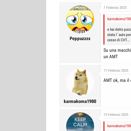
prezzi bassi, ch
7 Febbraio 2025
una Panda vecchi
marchi perché l
karmakoma1980 
e hai detto poc
stata l´auto pe
Peppuzzzx
cesso di CVT...
Su una macchine
un AMT
11 Febbraio 2025
AMT ok, ma il 
karmakoma1980
13 Febbraio 2025
karmakoma1980 