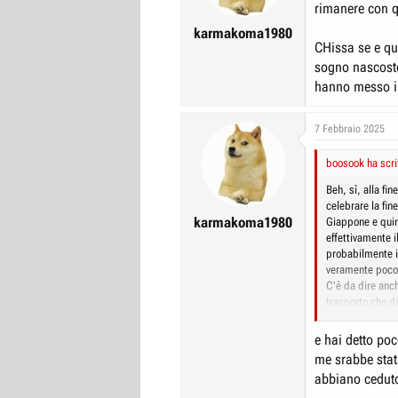
rimanere con q
karmakoma1980
CHissa se e qu
sogno nascosto
hanno messo in
7 Febbraio 2025
boosook ha scri
Beh, sì, alla fi
celebrare la fi
karmakoma1980
Giappone e quin
effettivamente i
probabilmente i 
veramente poco
C'è da dire anch
trasporto che d
del 10% anziché 
visto che il mot
e hai detto po
anche meno adas
me srabbe stat
Poi figuriamoci
abbiano ceduto
hanno fatto alz
quello perché b