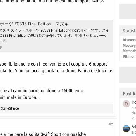
le importano da noi ma hanno coniato la sport 140 CV
 ZC33S Final Edition｜スズキ
Statis
キ スイフトスポーツ ZC33S Final Editionの公式サイトです。スイ
33S Final Editionの魅力をご紹介しています。見積りシミュレーシ
Discuss
から。
Messag
jp
Membri
Ultimo I
sponibile anche con il convertitore di coppia a 6 rapporti
volante. A noi ci tocca guardare la Grane Panda elettrica...e
 che al cambio corrispondono a 15000 euro.
Post R
iti male in Europa...
In
D
su
d
StelleStrisce
de
Zo
#2
Ad
al
ine a me pare la solita Swift Sport con qualche