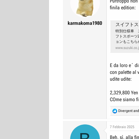
Purtroppo non 
r
I
finila edition:
e
n
D
i
karmakoma1980
スイフトスポーツ
i
z
特別仕様車 スズ
s
i
フトスポーツZC
ョンもこちら
c
o
www.suzuki.co.
u
s
E da loro e´ di
s
con palette al 
i
udite udite:
o
n
2,329,800 Yen
e
COme siamo fin
R
Divergent
an
e
a
c
7 Febbraio 2025
t
Beh, sì, alla f
i