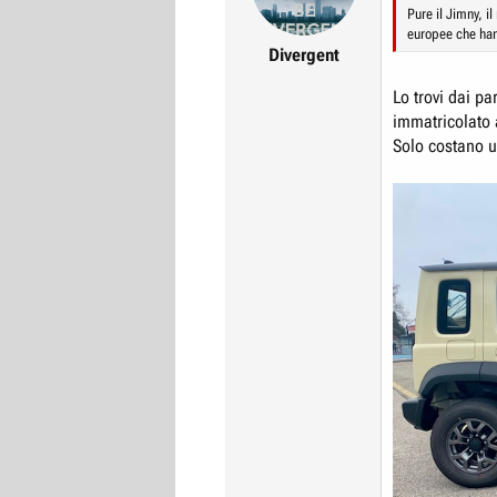
Pure il Jimny, i
europee che han
Divergent
Lo trovi dai pa
immatricolato a
Solo costano u