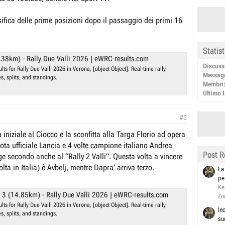
ifica delle prime posizioni dopo il passaggio dei primi 16
Statis
.38km) - Rally Due Valli 2026 | eWRC-results.com
Discuss
ts for Rally Due Valli 2026 in Verona, [object Object]. Real-time rally
Messag
es, splits, and standings.
Membri
Ultimo I
#2
a iniziale al Ciocco e la sconfitta alla Targa Florio ad opera
ilota ufficiale Lancia e 4 volte campione italiano Andrea
Post R
e secondo anche al “Rally 2 Valli”. Questa volta a vincere
olta in Italia) è Avbelj, mentre Dapra’ arriva terzo.
La
pe
Ke
 3 (14.85km) - Rally Due Valli 2026 | eWRC-results.com
Zo
ts for Rally Due Valli 2026 in Verona, [object Object]. Real-time rally
In
es, splits, and standings.
su