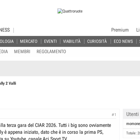
NESS
Premium
L
OLOGIA
MERCATO
EVENTI
VIABILITÀ
CURIOSITÀ
ECO NEWS
EDIA
MEMBRI
REGOLAMENTO
lly 2 Valli
Utenti
#1
momone
lla terza gara del CIAR 2026. Tutti i big sono ovviamente
ally è appena iniziato, dato che è in corso la prima PS,
Totale: 2
etta su Youtube, canale Aci Sport TV.