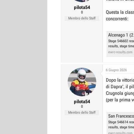
r
I
pilota54
Questa la class
0
e
n
concorrenti:
Membro dello Staff
D
i
i
z
s
i
Alcenago 1 (2
Stage 546602 resul
c
o
results, stage tim
u
ewrc-results.com
s
s
i
6 Giugno 2026
o
Dopo la vittori
n
di Dapra’, il p
e
Crugnola giung
(per la prima v
pilota54
0
Membro dello Staff
San Francesco
Stage 546614 resul
results, stage tim
ewrc-results.com