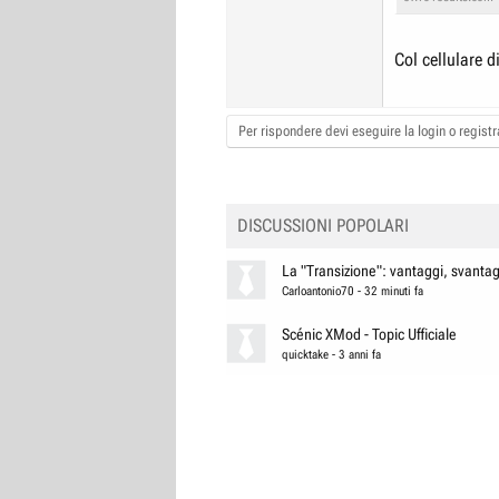
Col cellulare d
Per rispondere devi eseguire la login o registra
DISCUSSIONI POPOLARI
La "Transizione": vantaggi, svantagg
Carloantonio70
-
32 minuti fa
Scénic XMod - Topic Ufficiale
quicktake
-
3 anni fa