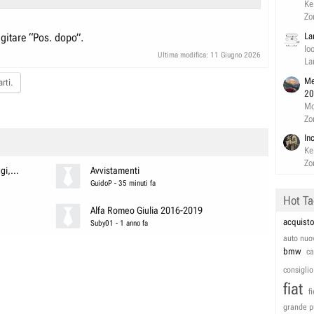
Ke
Zo
La
igitare “Pos. dopo”.
lo
Ultima modifica:
11 Giugno 2026
La
Me
rti.
20
Mo
Zo
In
Ke
Zo
i,...
Avvistamenti
GuidoP
-
35 minuti fa
Hot T
Alfa Romeo Giulia 2016-2019
acquisto
Suby01
-
1 anno fa
auto nuo
bmw
c
consiglio
fiat
f
grande p