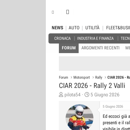
NEWS
AUTO
UTILITÀ
FLEET&BUSI
CRONACA
INDUSTRIA E FINANZA
TECN
FORUM
ARGOMENTI RECENTI
M
Forum
Motorsport
Rally
CIAR 2026 - Ra
CIAR 2026 - Rally 2 Valli
C
D
pilota54
5 Giugno 2026
r
a
5 Giugno 2026
e
t
a
a
Ed eccoci già a
t
d
presenti e il r
o
i
visibile in dir