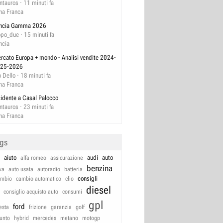
ntauros
11 minuti fa
na Franca
ncia Gamma 2026
opo_due
15 minuti fa
ncia
rcato Europa + mondo - Analisi vendite 2024-
25-2026
 Dello
18 minuti fa
na Franca
cidente a Casal Palocco
ntauros
23 minuti fa
na Franca
ags
aiuto
audi
auto
alfa romeo
assicurazione
benzina
va
auto usata
autoradio
batteria
consigli
ambio
cambio automatico
clio
diesel
consiglio acquisto auto
consumi
gpl
ford
iesta
frizione
garanzia
golf
unto
hybrid
mercedes
metano
motogp