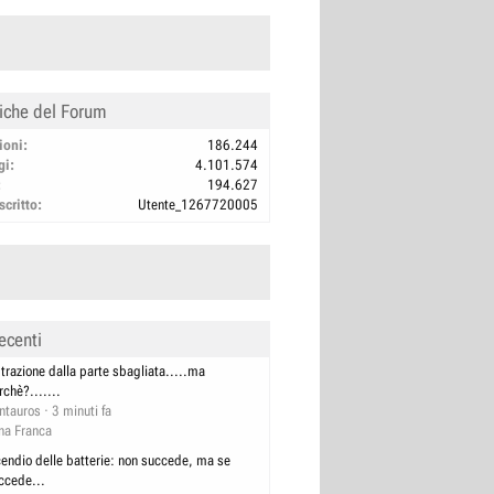
tiche del Forum
ioni
186.244
gi
4.101.574
194.627
scritto
Utente_1267720005
ecenti
 trazione dalla parte sbagliata.....ma
rchè?.......
ntauros
3 minuti fa
na Franca
cendio delle batterie: non succede, ma se
ccede...