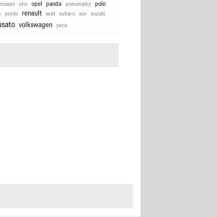
opel
panda
polo
nissan
olio
pneumatici
renault
a
punto
seat
subaru
suv
suzuki
usato
volkswagen
yaris