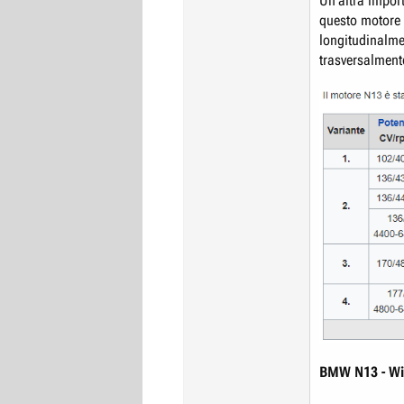
Un'altra import
questo motore 
longitudinalmen
trasversalmente
BMW N13 - Wi