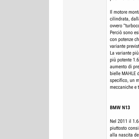
Il motore mont
cilindrata, dal
ovvero "turboc
Perciò sono esi
con potenze c
variante previs
La variante pi
più potente 1.6
aumento di pres
bielle MAHLE d
specifico, un m
meccaniche e t
BMW N13
Nel 2011 il 1.
piuttosto consi
alla nascita d