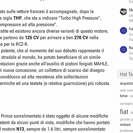
Fi
SM
ato sulle vetture francesi è accompagnato, dopo la
za
la sigla
THP
, che sta a indicare "Turbo High Pressure",
Of
ompressore ad alta pressione".
Fi
stite ed esistono ancora diverse varianti di questo motore,
G
Gu
he partono da
125 CV
per arrivare a ben
270 CV
nella
Fi
ta per la RCZ-R.
Nu
G
ù potente, che al momento del suo debutto rappresenta il
Gu
 stradale al mondo, ha potuto beneficiare di un simile
To
tazioni grazie anche all'ausilio di pistoni forgiati MAHLE,
i nuova concezione, un collettore di scarico dal disegno
Hot T
onoblocco ad alta resistenza alle sollecitazioni
ermiche ed una testata (e relativa guarnizione) più robusta.
acquisto
auto nuo
bmw
c
consiglio
fiat
f
6 Prince sovralimentato è stato oggetto di alcune modifiche
grande p
stenti da alcuni punti di vista, modifiche che hanno portato
motore
el motore
N13
, sempre da 1.6 litri, sempre sovralimentato
problem