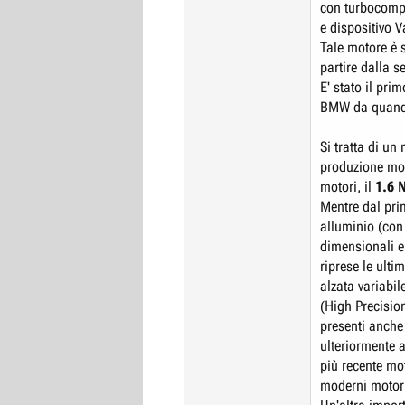
con turbocompr
e dispositivo V
Tale motore è 
partire dalla 
E' stato il pri
BMW da quand
Si tratta di un
produzione mot
motori, il
1.6 
Mentre dal pri
alluminio (con
dimensionali e 
riprese le ulti
alzata variabil
(High Precision
presenti anche
ulteriormente a
più recente m
moderni motor