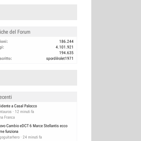
tiche del Forum
ioni
186.244
gi
4.101.921
194.635
scritto
spordilrolet1971
ecenti
cidente a Casal Palocco
ntauros
12 minuti fa
na Franca
ovo Cambio eDCT 6 Marce Stellantis ecco
me funziona
goguitarhero
24 minuti fa