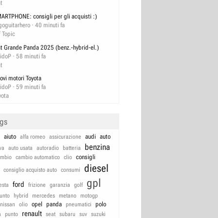
at
ARTPHONE: consigli per gli acquisti :)
goguitarhero
40 minuti fa
f Topic
at Grande Panda 2025 (benz.-hybrid-el.)
idoP
58 minuti fa
at
ovi motori Toyota
idoP
59 minuti fa
yota
ags
aiuto
audi
auto
alfa romeo
assicurazione
benzina
va
auto usata
autoradio
batteria
consigli
ambio
cambio automatico
clio
diesel
consiglio acquisto auto
consumi
gpl
ford
iesta
frizione
garanzia
golf
unto
hybrid
mercedes
metano
motogp
opel
panda
polo
nissan
olio
pneumatici
renault
a
punto
seat
subaru
suv
suzuki