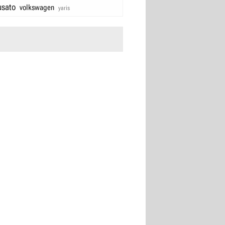
usato
volkswagen
yaris