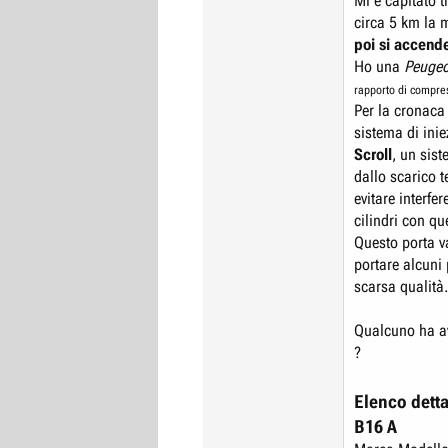
Mi è capitato t
circa 5 km la 
poi si accende
Ho una
Peugeo
rapporto di compr
Per la cronaca
sistema di ini
Scroll
, un sist
dallo scarico t
evitare interfe
cilindri con que
Questo porta v
portare alcuni 
scarsa qualità.
Qualcuno ha av
?
Elenco detta
B16 A