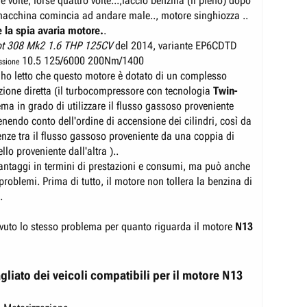
re volte, forse quattro volte...,faccio benzina (il pieno) dopo
macchina comincia ad andare male.., motore singhiozza ..
 la spia avaria motore.
.
t 308 Mk2 1.6 THP 125CV
del 2014, variante EP6CDTD
10.5 125/6000 200Nm/1400
essione
 ho letto che questo motore è dotato di un complesso
ezione diretta (il turbocompressore con tecnologia
Twin-
ema in grado di utilizzare il flusso gassoso proveniente
enendo conto dell'ordine di accensione dei cilindri, così da
renze tra il flusso gassoso proveniente da una coppia di
llo proveniente dall'altra )..
antaggi in termini di prestazioni e consumi, ma può anche
problemi. Prima di tutto, il motore non tollera la benzina di
.
uto lo stesso problema per quanto riguarda il motore
N13
gliato dei veicoli compatibili per il motore N13