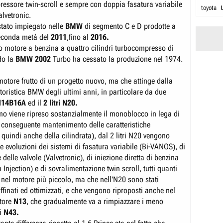
essore twin-scroll e sempre con doppia fasatura variabile
toyota
alvetronic.
stato impiegato nelle
BMW
di segmento C e D prodotte a
seconda metà del
2011
,fino al
2016.
mo motore a benzina a quattro cilindri turbocompresso di
o la
BMW 2002
Turbo ha cessato la produzione nel 1974.
 motore frutto di un progetto nuovo, ma che attinge dalla
oristica BMW degli ultimi anni, in particolare da due
N14B16A
ed il
2 litri N20.
mo viene ripreso sostanzialmente il monoblocco in lega di
 conseguente mantenimento delle caratteristiche
quindi anche della cilindrata), dal 2 litri N20 vengono
me evoluzioni dei sistemi di fasatura variabile (Bi-VANOS), di
e delle valvole (Valvetronic), di iniezione diretta di benzina
 Injection) e di sovralimentazione twin scroll, tutti quanti
 nel motore più piccolo, ma che nell'N20 sono stati
ffinati ed ottimizzati, e che vengono riproposti anche nel
otore
N13
, che gradualmente va a rimpiazzare i meno
i
N43.