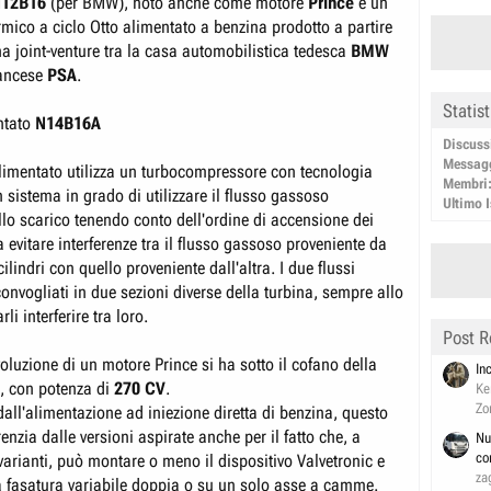
12B16
(per BMW), noto anche come motore
Prince
è un
mico a ciclo Otto alimentato a benzina prodotto a partire
a joint-venture tra la casa automobilistica tedesca
BMW
rancese
PSA
.
Statis
ntato
N14B16A
Discuss
Messag
imentato utilizza un turbocompressore con tecnologia
Membri
n sistema in grado di utilizzare il flusso gassoso
Ultimo I
llo scarico tenendo conto dell'ordine di accensione dei
da evitare interferenze tra il flusso gassoso proveniente da
ilindri con quello proveniente dall'altra. I due flussi
nvogliati in due sezioni diverse della turbina, sempre allo
li interferire tra loro.
Post R
luzione di un motore Prince si ha sotto il cofano della
In
, con potenza di
270 CV
.
Ke
Zo
dall'alimentazione ad iniezione diretta di benzina, questo
renzia dalle versioni aspirate anche per il fatto che, a
Nu
co
varianti, può montare o meno il dispositivo Valvetronic e
za
 fasatura variabile doppia o su un solo asse a camme.