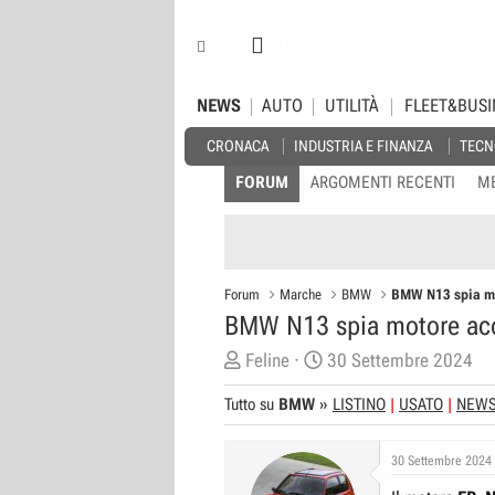
NEWS
AUTO
UTILITÀ
FLEET&BUSI
CRONACA
INDUSTRIA E FINANZA
TECN
FORUM
ARGOMENTI RECENTI
M
Forum
Marche
BMW
BMW N13 spia mo
BMW N13 spia motore ac
C
D
Feline
30 Settembre 2024
r
a
Tutto su
BMW
»
LISTINO
USATO
NEW
e
t
a
a
30 Settembre 2024
t
d
o
i