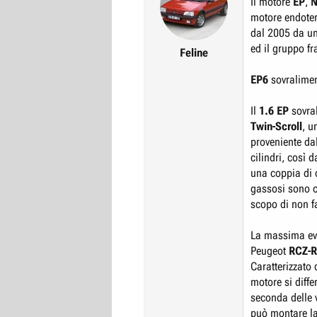
Il motore
EP
,
N
r
I
motore endoter
e
n
dal 2005 da un
D
i
ed il gruppo f
Feline
i
z
EP6
sovralime
s
i
c
o
Il
1.6 EP
sovral
u
Twin-Scroll
, u
s
proveniente da
s
cilindri, così 
i
una coppia di c
o
gassosi sono co
n
scopo di non far
e
La massima evo
Peugeot
RCZ-R
Caratterizzato 
motore si diffe
seconda delle 
può montare la