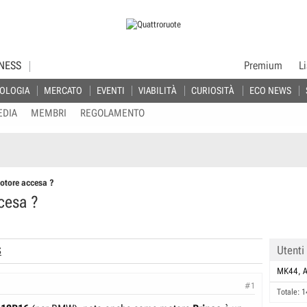
NESS
Premium
L
OLOGIA
MERCATO
EVENTI
VIABILITÀ
CURIOSITÀ
ECO NEWS
EDIA
MEMBRI
REGOLAMENTO
tore accesa ?
cesa ?
Utenti
S
MK44
A
#1
Totale: 1