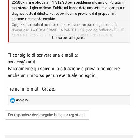
26500km si è bloccata il 17/12/23 per i problema al cambio. Portata in
assistenza il giorno dopo. Subito mi hanno dato una vettura di cortesia e
diagnosticato il difetto. Putroppo il danno proviene dal gruppo Imt,
sensore e comando cambio.
Oggi 22 è arrivato il ricambio ma ci vorranno un paio di giorni per la
riparazione. LA COSA GRAVE DA PARTE Di KIA (non dell'officina) È CHE
NON È PIÙ POSSIBILE UTILIZZARE LA VETTURA DI CORTESIA, IN
Clicca per allargare...
QUANTO IL RICAMBIO È ARRIVATO. Ho provato ha contattare più volte la
rete ufficiale , ma nulla.
GRAZIE A KIA sono a piedi. Soprattutto in queste festività
Ti consiglio di scrivere una e-mail a:
Trovo alquanto deplorevole questo atteggiamento della gestione in
service@kia.it
assistenza in garanzia.
Pacatamente gli spieghi la situazione e prova a richiedere
anche un rimborso per un eventuale noleggio.
Tienici informati. Grazie.
R
Apple75
e
a
Per rispondere devi eseguire la login o registrarti.
c
t
i
o
n