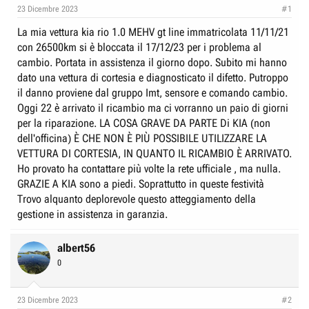
e
n
23 Dicembre 2023
#1
D
i
La mia vettura kia rio 1.0 MEHV gt line immatricolata 11/11/21
i
z
con 26500km si è bloccata il 17/12/23 per i problema al
s
i
cambio. Portata in assistenza il giorno dopo. Subito mi hanno
c
o
dato una vettura di cortesia e diagnosticato il difetto. Putroppo
u
il danno proviene dal gruppo Imt, sensore e comando cambio.
s
Oggi 22 è arrivato il ricambio ma ci vorranno un paio di giorni
s
per la riparazione. LA COSA GRAVE DA PARTE Di KIA (non
dell'officina) È CHE NON È PIÙ POSSIBILE UTILIZZARE LA
i
VETTURA DI CORTESIA, IN QUANTO IL RICAMBIO È ARRIVATO.
o
Ho provato ha contattare più volte la rete ufficiale , ma nulla.
n
GRAZIE A KIA sono a piedi. Soprattutto in queste festività
e
Trovo alquanto deplorevole questo atteggiamento della
gestione in assistenza in garanzia.
albert56
0
23 Dicembre 2023
#2