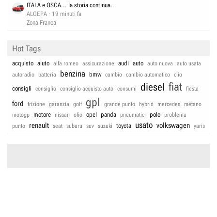
ITALA e OSCA... la storia continua...
ALGEPA
19 minuti fa
Zona Franca
Hot Tags
acquisto
aiuto
audi
auto
alfa romeo
assicurazione
auto nuova
auto usata
benzina
bmw
autoradio
batteria
cambio
cambio automatico
clio
fiat
diesel
consigli
consiglio
consiglio acquisto auto
consumi
fiesta
gpl
ford
frizione
garanzia
golf
grande punto
hybrid
mercedes
metano
motore
opel
panda
polo
motogp
nissan
olio
pneumatici
problema
usato
renault
volkswagen
toyota
punto
seat
subaru
suv
suzuki
yaris