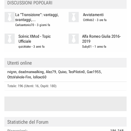
DISCUSSIONI POPOLARI
s
:
La "Transizione": vantaggi,
Avvistamenti
svantaggi,...
CitWeb2
-
3 ore fa
Carloantonio70
-
3 giorni fa
Scénic XMod - Topic
Alfa Romeo Giulia 2016-
Ufficiale
2019
quicktake
-
3 anni fa
Suby01
-
1 anno fa
Utenti online
rvignn
deadmanwalking
Alez79
Quixo
TeoPilotin0
Gae1955
OttoValvole-Fire
lolloxc60
Totale: 196 (Utenti: 16, Ospiti: 180)
Statistiche del Forum
Discussioni
186.248