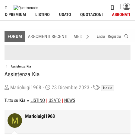
Q PREMIUM
LISTINO
USATO
QUOTAZIONI
ABBONATI
FORUM
ARGOMENTI RECENTI
MEDIA
MEMBRI
REGOLAME
Entra
Registra
Assistenza Kia
Assistenza Kia
C
D
T
Marioluigi1968
23 Dicembre 2023
kia rio
r
a
a
Tutto su
Kia
»
LISTINO
USATO
NEWS
e
t
g
a
a
s
t
d
Marioluigi1968
M
o
i
r
I