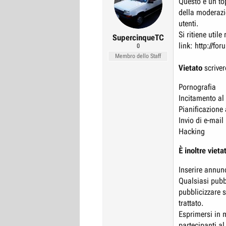
Questo è un to
r
I
della moderazi
e
n
utenti.
D
Si ritiene utile
i
SupercinqueTC
link:
http://fo
i
z
0
Membro dello Staff
s
i
Vietato
scrivere
c
o
u
Pornografia
s
Incitamento al
s
Pianificazione a
i
Invio di e-mail
o
Hacking
n
È inoltre vieta
e
Inserire annunc
Qualsiasi pubbl
pubblicizzare 
trattato.
Esprimersi in 
partecipanti al