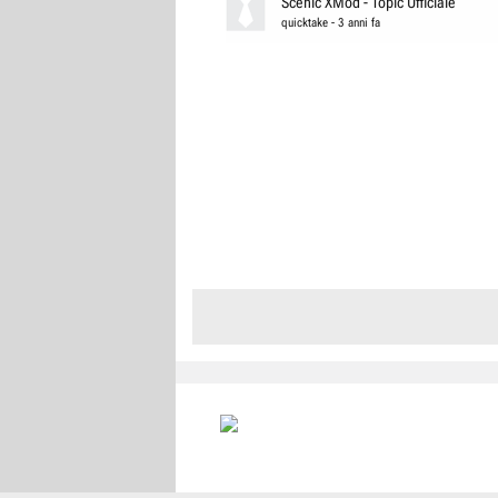
Scénic XMod - Topic Ufficiale
quicktake
-
3 anni fa