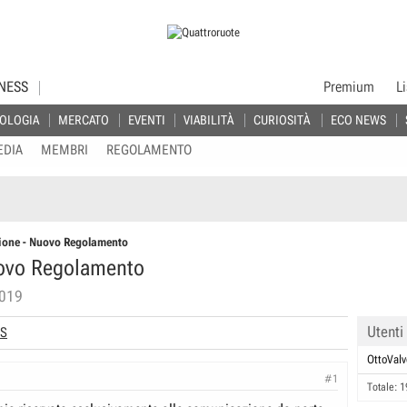
NESS
Premium
L
OLOGIA
MERCATO
EVENTI
VIABILITÀ
CURIOSITÀ
ECO NEWS
EDIA
MEMBRI
REGOLAMENTO
ione - Nuovo Regolamento
uovo Regolamento
2019
Utenti
S
OttoValv
#1
Totale: 1