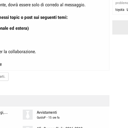
problem
sente, dovrà essere solo di corredo al messaggio.
toyota
ssi topic o post sui seguenti temi:
onale ed estera)
per la collaborazione.
e
rti.
i,...
Avvistamenti
GuidoP
-
15 ore fa