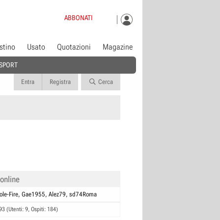
ABBONATI
istino
Usato
Quotazioni
Magazine
SPORT
Entra
Registra
Cerca
 online
ole-Fire
Gae1955
Alez79
sd74Roma
93 (Utenti: 9, Ospiti: 184)