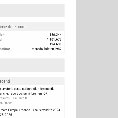
tiche del Forum
ioni
186.244
gi
4.101.672
194.631
scritto
monsdoubdetatt1987
ecenti
servatorio costo carburanti, rifornimenti,
cariche, report consumi forumers QR
ntauros
1 minuto fa
na Franca
rcato Europa + mondo - Analisi vendite 2024-
25-2026