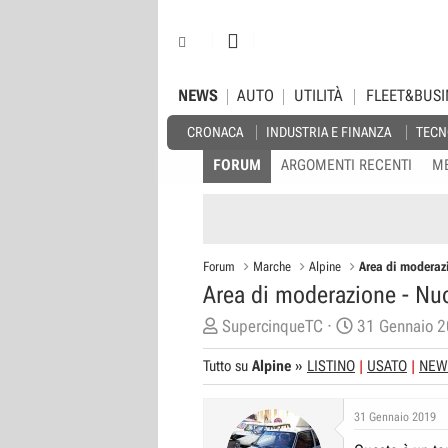
NEWS
AUTO
UTILITÀ
FLEET&BUSI
CRONACA
INDUSTRIA E FINANZA
TECN
FORUM
ARGOMENTI RECENTI
M
Forum
Marche
Alpine
Area di moderaz
Area di moderazione - N
C
D
SupercinqueTC
31 Gennaio 
r
a
Tutto su
Alpine
»
LISTINO
USATO
NEW
e
t
a
a
31 Gennaio 2019
t
d
o
i