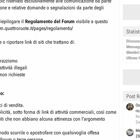
pic riservato esclusivamente alle comunicazione da parte
one e relative domande o segnalazioni da parte degli
 riepilogare il
Regolamento del Forum
visibile a questo
rum.quattroruote.it/pages/regolamento/
Statis
Discuss
 o riportare link di siti che trattano di:
Messag
Membri
Ultimo I
 razzismo
ttività illegali
 non richieste
to:
Post R
i di vendita.
Os
ri
icità, sotto forma di link di attività commerciali, così come
Ke
siti che non abbiano alcuna attinenza con l'argomento
Zo
Me
modo scurrile o apostrofare con qualsivoglia offesa
20
 forum o terze persone.