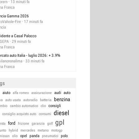
orern
13 minuti fa
na Franca
ncia Gamma 2026
toValvole-Fire
17 minuti fa
ncia
cidente a Casal Palocco
GEPA
29 minuti fa
na Franca
rcato auto Italia - luglio 2026: + 3.9%
ilanononalima
33 minuti fa
na Franca
ags
aiuto
audi
auto
alfa romeo
assicurazione
benzina
va
auto usata
autoradio
batteria
consigli
ambio
cambio automatico
clio
diesel
consiglio acquisto auto
consumi
gpl
ford
iesta
frizione
garanzia
golf
unto
hybrid
mercedes
metano
motogp
opel
panda
polo
nissan
olio
pneumatici