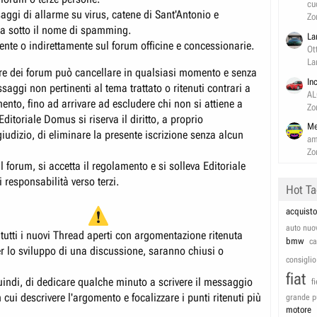
cu
aggi di allarme su virus, catene di Sant'Antonio e
Zo
da sotto il nome di spamming.
La
ente o indirettamente sul forum officine e concessionarie.
Ot
La
re dei forum può cancellare in qualsiasi momento e senza
In
saggi non pertinenti al tema trattato o ritenuti contrari a
AL
nto, fino ad arrivare ad escludere chi non si attiene a
Zo
Editoriale Domus si riserva il diritto, a proprio
Me
iudizio, di eliminare la presente iscrizione senza alcun
am
Zo
 forum, si accetta il regolamento e si solleva Editoriale
responsabilità verso terzi.
Hot T
acquisto
auto nuo
tutti i nuovi Thread aperti con argomentazione ritenuta
bmw
c
er lo sviluppo di una discussione, saranno chiusi o
consiglio
fiat
uindi, di dedicare qualche minuto a scrivere il messaggio
f
 cui descrivere l'argomento e focalizzare i punti ritenuti più
grande p
motore