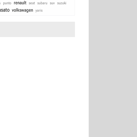
renault
a
punto
seat
subaru
suv
suzuki
usato
volkswagen
yaris