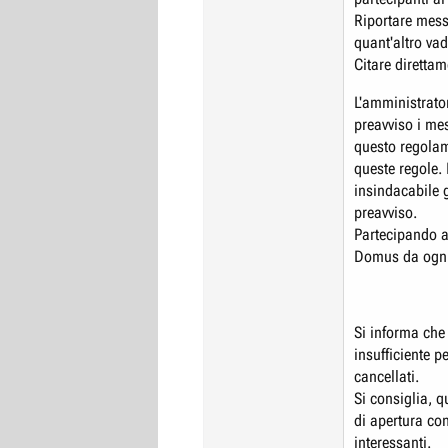
Riportare mess
quant'altro va
Citare direttam
L'amministrato
preavviso i mes
questo regolame
queste regole. 
insindacabile g
preavviso.
Partecipando al
Domus da ogni 
Si informa che 
insufficiente p
cancellati.
Si consiglia, q
di apertura con
interessanti.