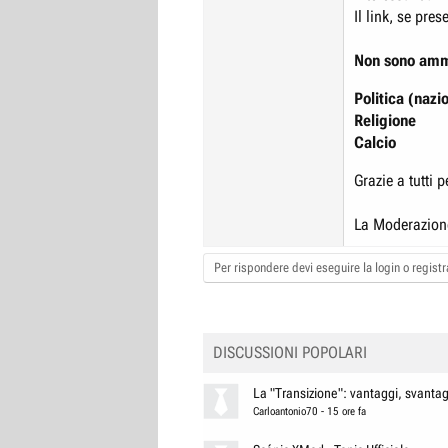
Il link, se pre
Non sono amme
Politica (nazi
Religione
Calcio
Grazie a tutti 
La Moderazion
Per rispondere devi eseguire la login o registra
DISCUSSIONI POPOLARI
La "Transizione": vantaggi, svantagg
Carloantonio70
-
15 ore fa