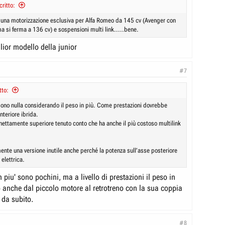
ritto:
a una motorizzazione esclusiva per Alfa Romeo da 145 cv (Avenger con
a si ferma a 136 cv) e sospensioni multi link.....bene.
lior modello della junior
#7
tto:
 sono nulla considerando il peso in più. Come prestazioni dovrebbe
nteriore ibrida.
nettamente superiore tenuto conto che ha anche il più costoso multilink
nte una versione inutile anche perché la potenza sull’asse posteriore
 elettrica.
in piu' sono pochini, ma a livello di prestazioni il peso in
o anche dal piccolo motore al retrotreno con la sua coppia
 da subito.
#8