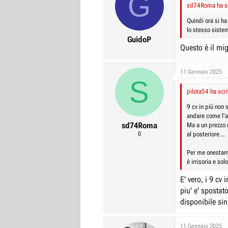
G
i
sd74Roma ha sc
o
n
Quindi ora si h
s
lo stesso sistem
:
GuidoP
Questo è il mig
11 Gennaio 2025
S
pilota54 ha scri
9 cv in più non
andare come l’a
sd74Roma
Ma a un prezzo 
0
al posteriore…
Per me onestame
è irrisoria e solo
E' vero, i 9 cv 
piu' e' spostat
disponibile sin
11 Gennaio 2025