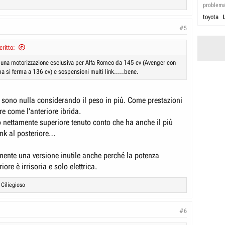
problem
toyota
#5
ritto:
a una motorizzazione esclusiva per Alfa Romeo da 145 cv (Avenger con
a si ferma a 136 cv) e sospensioni multi link.....bene.
n sono nulla considerando il peso in più. Come prestazioni
e come l’anteriore ibrida.
 nettamente superiore tenuto conto che ha anche il più
ink al posteriore…
ente una versione inutile anche perché la potenza
iore è irrisoria e solo elettrica.
d
Ciliegioso
#6