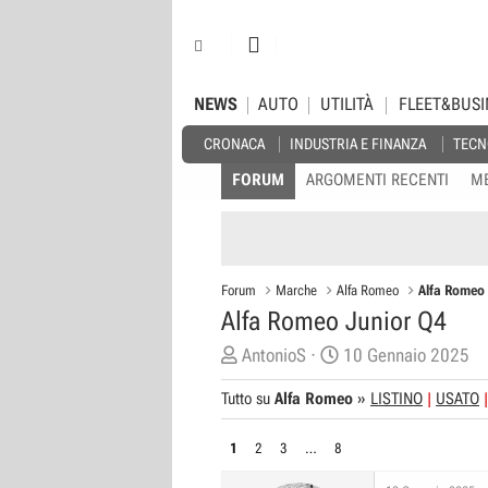
NEWS
AUTO
UTILITÀ
FLEET&BUSI
CRONACA
INDUSTRIA E FINANZA
TECN
FORUM
ARGOMENTI RECENTI
M
Forum
Marche
Alfa Romeo
Alfa Romeo
Alfa Romeo Junior Q4
C
D
AntonioS
10 Gennaio 2025
r
a
Tutto su
Alfa Romeo
»
LISTINO
USATO
e
t
a
a
1
2
3
…
8
t
d
o
i