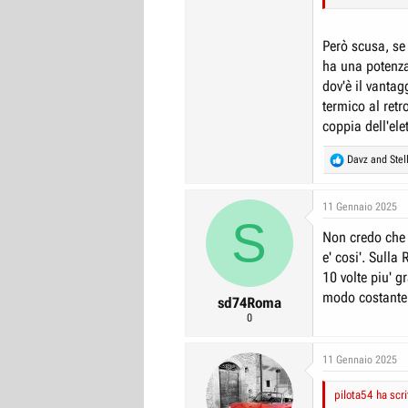
dovrebbe, se sup
la gente può e v
Però scusa, se 
ha una potenza
dov'è il vantag
termico al retr
coppia dell'ele
R
Davz
and
Stel
e
a
c
11 Gennaio 2025
S
t
Non credo che i
i
o
e' cosi'. Sulla
n
10 volte piu' g
s
modo costante, 
:
sd74Roma
0
11 Gennaio 2025
pilota54 ha scri