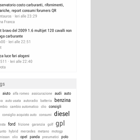
servatorio costo carburanti, rifornimenti,
cariche, report consumi forumers QR
ntauros
Ieri alle 23:29
na Franca
at bravo del 2009 1.6 multijet 120 cavalli non
oga carburante
b00
Ieri alle 22:51
at
ca luce fari alogeni
2511
Ieri alle 22:40
yota
ags
aiuto
audi
auto
alfa romeo
assicurazione
benzina
va
auto usata
autoradio
batteria
consigli
ambio
cambio automatico
clio
diesel
consiglio acquisto auto
consumi
gpl
ford
iesta
frizione
garanzia
golf
unto
hybrid
mercedes
metano
motogp
opel
panda
polo
nissan
olio
pneumatici