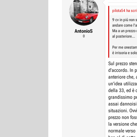
pilota54 ha scri
9 cv in più non
andare come l’a
AntonioS
Ma a un prezzo 
0
al posteriore…
Per me onestame
è irrisoria e solo
Sul prezzo sten
d'accordo. In 
anteriore che, 
un'idea utiliz
della 33, ed è 
grandissimo pr
assai dannoisi
situazioni. Ovv
prezzo non fos
la versione che
normale verso i