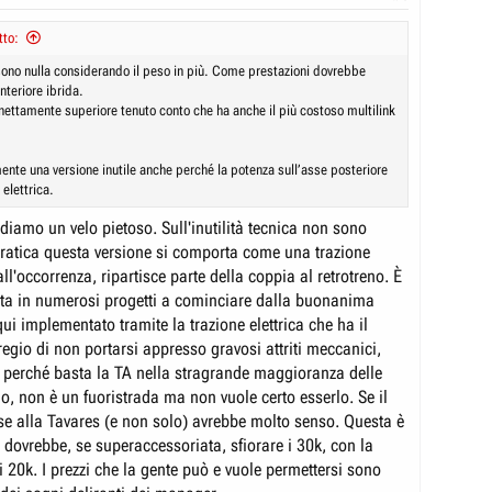
tto:
 sono nulla considerando il peso in più. Come prestazioni dovrebbe
nteriore ibrida.
nettamente superiore tenuto conto che ha anche il più costoso multilink
nte una versione inutile anche perché la potenza sull’asse posteriore
 elettrica.
diamo un velo pietoso. Sull'inutilità tecnica non sono
pratica questa versione si comporta come una trazione
all'occorrenza, ripartisce parte della coppia al retrotreno. È
zata in numerosi progetti a cominciare dalla buonanima
qui implementato tramite la trazione elettrica che ha il
egio di non portarsi appresso gravosi attriti meccanici,
 perché basta la TA nella stragrande maggioranza delle
io, non è un fuoristrada ma non vuole certo esserlo. Se il
se alla Tavares (e non solo) avrebbe molto senso. Questa è
 dovrebbe, se superaccessoriata, sfiorare i 30k, con la
 20k. I prezzi che la gente può e vuole permettersi sono