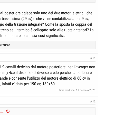
eraccessoriata, sfiorare i 30k, con la normale verso i 20k. I prezzi che
uole permettersi sono ben al di sotto dei sogni deliranti dei manager
al posteriore agisce solo uno dei due motori elettrici, che
 bassissima (29 cv) e che viene contabilizzata per 9 cv,
gio della trazione integrale? Come la sposta la coppia del
otreno se il termico è collegato solo alle ruote anteriori? La
ttrico non credo che sia così significativa.
leStrisce
#11
 9 cavalli derivino dal motore posteriore, per l'avenger non
 Renny 4xe il discorso e' diverso credo perche' la batteria e'
rande e consente l'utilizzo del motore elettrico di 60 cv in
infatti e' data per 190 cv, 130+60
Ultima modifica:
11 Gennaio 2025
#12
tto: