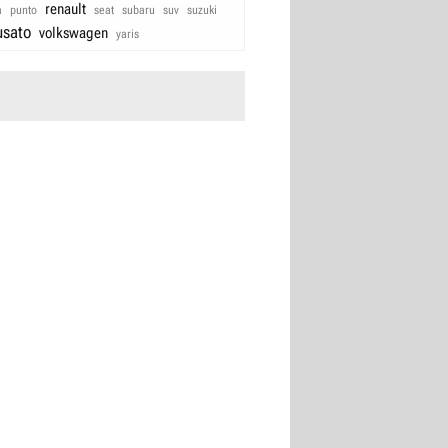
renault
a
punto
seat
subaru
suv
suzuki
usato
volkswagen
yaris