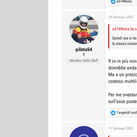
R
sd74Roma
e
a
c
10 Gennaio 2025
t
i
sd74Roma ha sc
o
n
Quindi ora si h
s
lo stesso sistem
:
pilota54
0
9 cv in più no
Membro dello Staff
dovrebbe andar
Ma a un prezzo
costoso multil
Per me onestam
sull’asse poster
R
?angelo0
an
e
a
c
11 Gennaio 2025
t