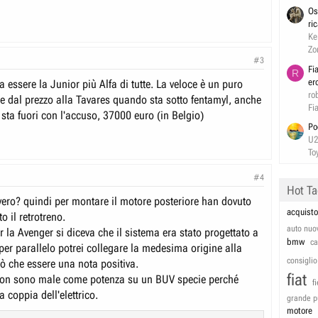
Os
ri
Ke
Zo
#3
Fi
R
er
ra essere la Junior più Alfa di tutte. La veloce è un puro
ro
ile dal prezzo alla Tavares quando sta sotto fentamyl, anche
Fi
sta fuori con l'accuso, 37000 euro (in Belgio)
Po
U
To
#4
Hot T
vero? quindi per montare il motore posteriore han dovuto
acquisto
to il retrotreno.
auto nuo
 la Avenger si diceva che il sistema era stato progettato a
bmw
c
per parallelo potrei collegare la medesima origine alla
consiglio
ò che essere una nota positiva.
fiat
 non sono male come potenza su un BUV specie perché
f
a coppia dell'elettrico.
grande p
motore