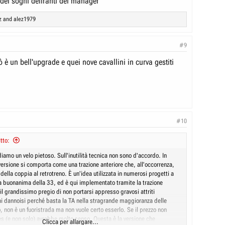
 dei sogni deliranti dei manager
z
and
alez1979
#9
rò è un bell'upgrade e quei nove cavallini in curva gestiti
#10
tto:
iamo un velo pietoso. Sull'inutilità tecnica non sono d'accordo. In
versione si comporta come una trazione anteriore che, all'occorrenza,
 della coppia al retrotreno. È un'idea utilizzata in numerosi progetti a
a buonanima della 33, ed è qui implementato tramite la trazione
 il grandissimo pregio di non portarsi appresso gravosi attriti
i dannoisi perché basta la TA nella stragrande maggioranza delle
o, non è un fuoristrada ma non vuole certo esserlo. Se il prezzo non
res (e non solo) avrebbe molto senso. Questa è la versione che
Clicca per allargare...