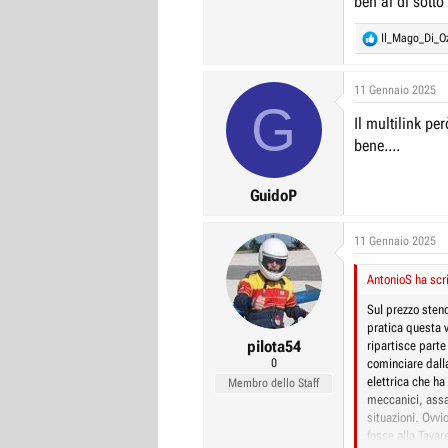
ben al di sotto
R
Il_Mago_Di_O
e
a
c
11 Gennaio 2025
G
t
Il multilink pe
i
o
bene....
n
s
:
GuidoP
11 Gennaio 2025
AntonioS ha scri
Sul prezzo stend
pratica questa 
pilota54
ripartisce parte
0
cominciare dall
elettrica che ha
Membro dello Staff
meccanici, assa
situazioni. Ovvi
fosse alla Tava