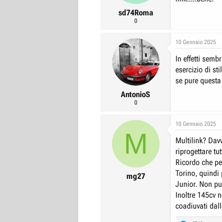
sd74Roma
0
10 Gennaio 2025
In effetti semb
esercizio di st
se pure questa 
AntonioS
0
10 Gennaio 2025
M
Multilink? Dav
riprogettare tut
Ricordo che per
Torino, quindi 
mg27
Junior. Non pu
Inoltre 145cv
coadiuvati dall