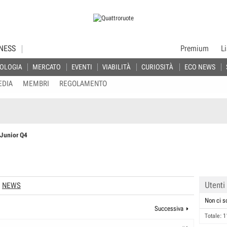
NESS
Premium
L
OLOGIA
MERCATO
EVENTI
VIABILITÀ
CURIOSITÀ
ECO NEWS
EDIA
MEMBRI
REGOLAMENTO
 Junior Q4
Utenti
NEWS
Non ci s
Successiva
Totale: 1