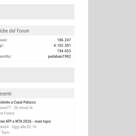
tiche del Forum
ioni
186.247
gi
4.102.301
194.653
scritto
pedabasi1982
ecenti
cidente a Casal Palocco
izona77
36 minuti fa
na Franca
rnei ATP e WTA 2026 - main topic
lota54
Oggi alle 02:16
f Topic