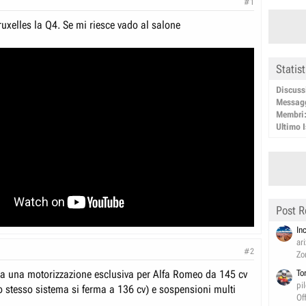
#1
ruxelles la Q4. Se mi riesce vado al salone
Statis
Discuss
Messag
Membri
Ultimo I
Post R
In
ar
#2
Zo
ha una motorizzazione esclusiva per Alfa Romeo da 145 cv
To
pi
o stesso sistema si ferma a 136 cv) e sospensioni multi
Of