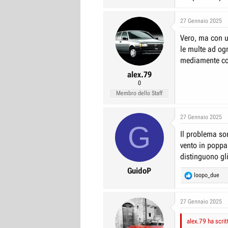
27 Gennaio 2025
Vero, ma con u
le multe ad o
mediamente co
alex.79
0
Membro dello Staff
27 Gennaio 2025
G
Il problema son
vento in poppa
distinguono g
GuidoP
R
loopo_due
e
a
c
27 Gennaio 2025
t
i
alex.79 ha scrit
o