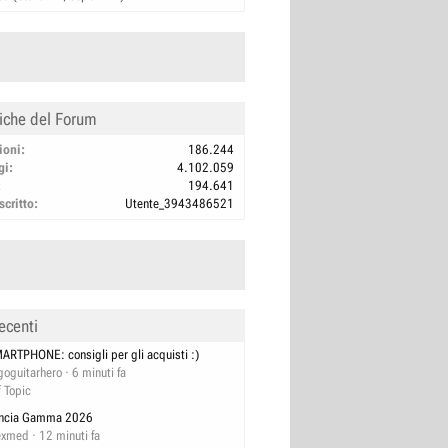
tiche del Forum
ioni
186.244
gi
4.102.059
194.641
scritto
Utente_3943486521
ecenti
ARTPHONE: consigli per gli acquisti :)
goguitarhero
6 minuti fa
f Topic
ncia Gamma 2026
exmed
12 minuti fa