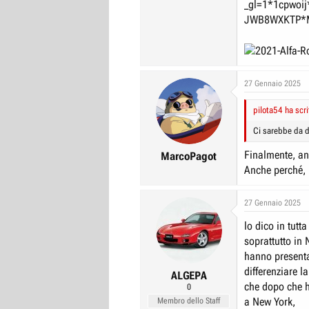
_gl=1*1cpwoi
JWB8WXKTP*M
27 Gennaio 2025
pilota54 ha scri
Ci sarebbe da d
Finalmente, a
MarcoPagot
Anche perché, 
27 Gennaio 2025
lo dico in tutt
soprattutto in
hanno presentat
differenziare 
ALGEPA
che dopo che h
0
a New York,
Membro dello Staff