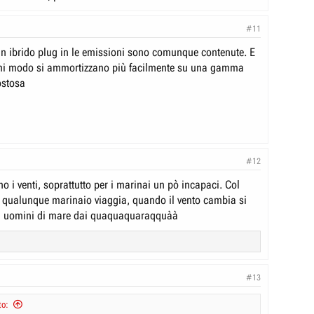
#11
n ibrido plug in le emissioni sono comunque contenute. E
gni modo si ammortizzano più facilmente su una gamma
stosa
#12
o i venti, soprattutto per i marinai un pò incapaci. Col
 qualunque marinaio viaggia, quando il vento cambia si
li uomini di mare dai quaquaquaraqquàà
#13
to: