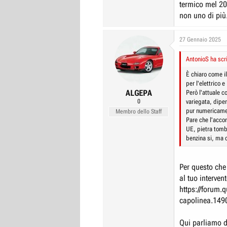
termico mel 20
non uno di più
27 Gennaio 2025
AntonioS ha scri
È chiaro come i
per l'elettrico 
ALGEPA
Però l'attuale 
0
variegata, dipe
pur numericamen
Membro dello Staff
Pare che l'accor
UE, pietra tomba
benzina si, ma 
Per questo che
al tuo interven
https://forum.q
capolinea.149
Qui parliamo d