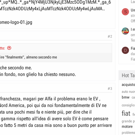
j*_up*MQ..*_ga*NjY4MjU3NjkyLjE3Mzc5ODg1MzM.*_ga_6
La
TczNzk4ODUzMy4xLjAuMTczNzk4ODUzMy4wLjAuMA..
Un
S
st
Of
I 
om
#2
Te
tto:
Fi
D
da
ire "finalmente", almeno secondo me
Fi
nche secondo me.
in fondo, non glielo ha chiesto nessuno.
Hot T
acquisto
#3
auto nuo
bmw
c
a franchezza, magari per Alfa il problema erano le EV ,
 Nord America, poi qui da noi fondamentalmente di EV ne
consiglio
a una pochi mesi fa e niente più, per dire che il
fiat
f
la gamma rispetto all'idea di avere solo EV è come pensare
grande p
o fatto 5 metri da casa mia sono a buon punto per arrivare
motore
problem