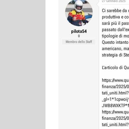
27 Gennaio 2025
r
I
Ci sarebbe da 
e
n
produttiva e c
D
i
sarà più il pas
i
z
passato dall'ex
pilota54
s
i
tipologie di mo
0
c
o
Questo intanto
Membro dello Staff
u
americano, ma 
s
strategia di Ste
s
L'articolo di Qu
i
o
https://www.qua
n
finanza/2025/0
e
tati_uniti.html?
_gl=1*1cpwoi
JWB8WXKTP*M
https://www.qua
finanza/2025/0
tati_uniti.html?