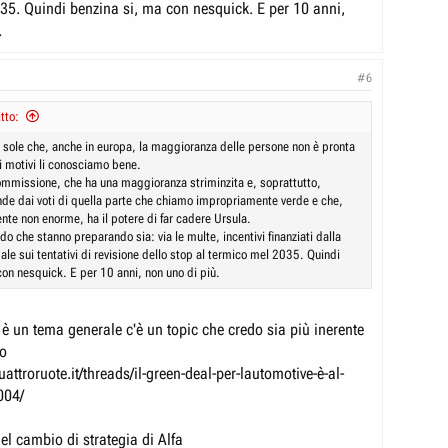
35. Quindi benzina si, ma con nesquick. E per 10 anni,
.
#6
tto:
l sole che, anche in europa, la maggioranza delle persone non è pronta
e i motivi li conosciamo bene.
commissione, che ha una maggioranza striminzita e, soprattutto,
nde dai voti di quella parte che chiamo impropriamente verde e che,
te non enorme, ha il potere di far cadere Ursula.
do che stanno preparando sia: via le multe, incentivi finanziati dalla
le sui tentativi di revisione dello stop al termico mel 2035. Quindi
con nesquick. E per 10 anni, non uno di più.
 è un tema generale c'è un topic che credo sia più inerente
to
uattroruote.it/threads/il-green-deal-per-lautomotive-è-al-
004/
el cambio di strategia di Alfa