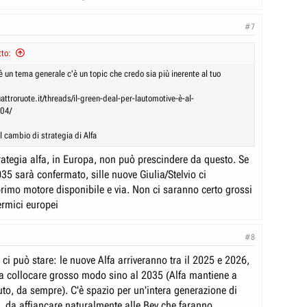
#7
to:
 un tema generale c'è un topic che credo sia più inerente al tuo
attroruote.it/threads/il-green-deal-per-lautomotive-è-al-
04/
 cambio di strategia di Alfa
rategia alfa, in Europa, non può prescindere da questo. Se
35 sarà confermato, sille nuove Giulia/Stelvio ci
primo motore disponibile e via. Non ci saranno certo grossi
termici europei
#8
ci può stare: le nuove Alfa arriveranno tra il 2025 e 2026,
 da collocare grosso modo sino al 2035 (Alfa mantiene a
uto, da sempre). C'è spazio per un'intera generazione di
e, da affiancare naturalmente alle Bev che faranno