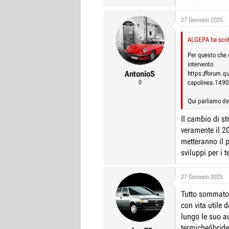
27 Gennaio 2025
ALGEPA ha scrit
Per questo che è
intervento
AntonioS
https://forum.qu
0
capolinea.1490
Qui parliamo del
Il cambio di st
veramente il 20
metteranno il 
sviluppi per i 
27 Gennaio 2025
Tutto sommato 
con vita utile
lungo le suo a
termiche/ibrid