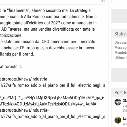
#1
dire "finalmente", almeno secondo me. La strategia
ommerciale di Alfa Romeo cambia radicalmente. Non ci
saggio totale all'elettrico dal 2027 come annunciato in
 AD Tavares, ma una vendita diversificata con tutte le
Statis
torizzazione.
 è stato annunciato dal CEO americano per il mercato
Discuss
anche per l'Europa questa dovrebbe essere la nuova
Messag
Membri
llantis per il brand.
Ultimo I
attroruote.it.
ttroruote.it/news/industria-
1/27/alfa_romeo_addio_al_piano_per_il_full_electric_negli_s
Post R
j*_up*MQ..*_ga*NjY4MjU3NjkyLjE3Mzc5ODg1MzM.*_ga_6
SM
TczNzk4ODUzMy4xLjAuMTczNzk4ODUzMy4wLjAuMA..
za
ttroruote.it/news/industria-
Of
1/27/alfa_romeo_addio_al_piano_per_il_full_electric_negli_s
La
al