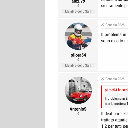
alex.79
sicuramente par
0
Membro dello Staff
27 Gennaio 2025
Il problema in
sono e certo no
pilota54
0
Membro dello Staff
27 Gennaio 2025
pilota54 ha scri
Il problema in 
non le metterà 
AntonioS
Il deal pare es
0
trattato attual
1.2 per tutti pe