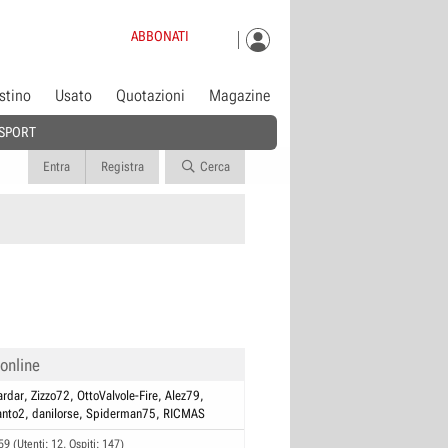
ABBONATI
istino
Usato
Quotazioni
Magazine
SPORT
Entra
Registra
Cerca
 online
rdar
Zizzo72
OttoValvole-Fire
Alez79
anto2
danilorse
Spiderman75
RICMAS
59 (Utenti: 12, Ospiti: 147)