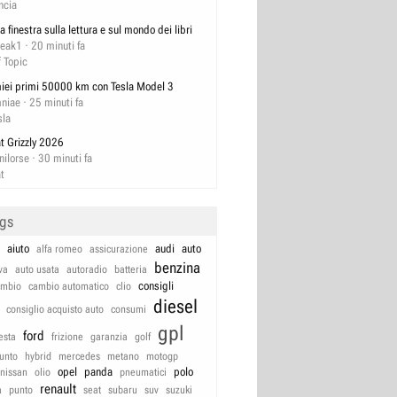
ncia
a finestra sulla lettura e sul mondo dei libri
reak1
20 minuti fa
f Topic
miei primi 50000 km con Tesla Model 3
niae
25 minuti fa
sla
at Grizzly 2026
nilorse
30 minuti fa
at
ags
aiuto
audi
auto
alfa romeo
assicurazione
benzina
va
auto usata
autoradio
batteria
consigli
ambio
cambio automatico
clio
diesel
consiglio acquisto auto
consumi
gpl
ford
iesta
frizione
garanzia
golf
unto
hybrid
mercedes
metano
motogp
opel
panda
polo
nissan
olio
pneumatici
renault
a
punto
seat
subaru
suv
suzuki