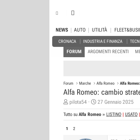
NEWS
AUTO
UTILITÀ
FLEET&BUSI
CRONACA
INDUSTRIA E FINANZA
TECN
FORUM
ARGOMENTI RECENTI
M
Forum
Marche
Alfa Romeo
Alfa Romeo: 
Alfa Romeo: cambio strateg
C
D
pilota54
27 Gennaio 2025
r
a
Tutto su
Alfa Romeo
»
LISTINO
USATO
e
t
a
a
1
2
t
d
o
i