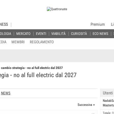
NESS
Premium
L
OLOGIA
MERCATO
EVENTI
VIABILITÀ
CURIOSITÀ
ECO NEWS
EDIA
MEMBRI
REGOLAMENTO
cambio strategia - no al full electric dal 2027
ia - no al full electric dal 2027
Utenti
NEWS
NadabSa
Successiva
Mastert
Totale: 1