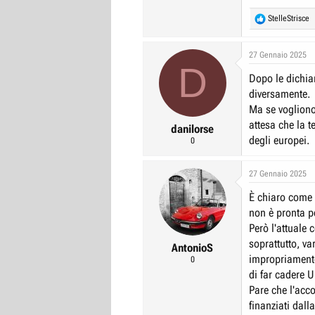
R
StelleStrisce
e
a
c
27 Gennaio 2025
D
t
Dopo le dichia
i
o
diversamente.
n
Ma se vogliono
s
attesa che la t
:
danilorse
degli europei.
0
27 Gennaio 2025
È chiaro come 
non è pronta pe
Però l'attuale
soprattutto, va
AntonioS
impropriamente
0
di far cadere U
Pare che l'acco
finanziati dall