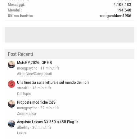
Messaggi
4.102.183
Membri
194.648
Ultimo Iscritto
castgamblana1986
Post Recenti
MotoGP 2026: GP GB
moogpsycho
11 minuti fa
Altre Gare/Campionati
Una finestra sulla lettura e sul mondo dei libri
S
streak1
16 minuti fa
Off Topic
Proposte modifiche CdS
moogpsycho
22 minuti fa
Zona Franca
Acquisto Lexsus NX 350 o 450 Plug-in
albelilly
30 minuti fa
Lexus