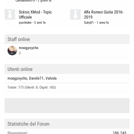
Carloantonio70
-
2 giorni fa
Scénic XMod - Topic
Alfa Romeo Giulia 2016-
Ufficiale
2019
quicktake
-
3 anni fa
Suby01
-
1 anno fa
Staff online
moogpsycho
0
Utenti online
moogpsycho
Davide71
Valvola
Totale: 173 (Utenti: 8, Ospiti: 165)
Statistiche del Forum
Discussioni
186.245