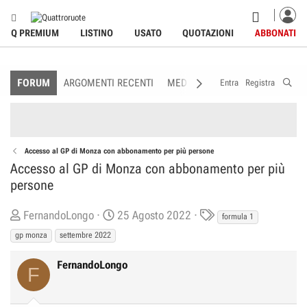
Q PREMIUM
LISTINO
USATO
QUOTAZIONI
ABBONATI
FORUM
ARGOMENTI RECENTI
MEDIA
MEMBRI
REGOLAME
Entra
Registra
Accesso al GP di Monza con abbonamento per più persone
Accesso al GP di Monza con abbonamento per più
persone
C
D
T
FernandoLongo
25 Agosto 2022
formula 1
r
a
a
gp monza
settembre 2022
e
t
g
a
a
s
FernandoLongo
F
t
d
o
i