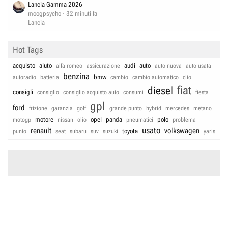
Lancia Gamma 2026
moogpsycho
32 minuti fa
Lancia
Hot Tags
acquisto
aiuto
audi
auto
alfa romeo
assicurazione
auto nuova
auto usata
benzina
bmw
autoradio
batteria
cambio
cambio automatico
clio
fiat
diesel
consigli
consiglio
consiglio acquisto auto
consumi
fiesta
gpl
ford
frizione
garanzia
golf
grande punto
hybrid
mercedes
metano
motore
opel
panda
polo
motogp
nissan
olio
pneumatici
problema
usato
renault
volkswagen
toyota
punto
seat
subaru
suv
suzuki
yaris