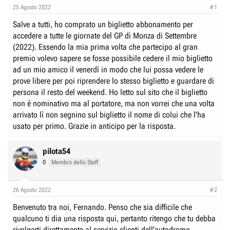
r
I
25 Agosto 2022
#1
e
n
Salve a tutti, ho comprato un biglietto abbonamento per
D
i
accedere a tutte le giornate del GP di Monza di Settembre
i
z
(2022). Essendo la mia prima volta che partecipo al gran
s
i
premio volevo sapere se fosse possibile cedere il mio biglietto
c
o
ad un mio amico il venerdì in modo che lui possa vedere le
u
prove libere per poi riprendere lo stesso biglietto e guardare di
s
persona il resto del weekend. Ho letto sul sito che il biglietto
s
non è nominativo ma al portatore, ma non vorrei che una volta
arrivato lì non segnino sul biglietto il nome di colui che l'ha
i
usato per primo. Grazie in anticipo per la risposta.
o
n
pilota54
e
0
Membro dello Staff
26 Agosto 2022
#2
Benvenuto tra noi, Fernando. Penso che sia difficile che
qualcuno ti dia una risposta qui, pertanto ritengo che tu debba
rivolgerti direttamente al servizio clienti dell'autodromo.