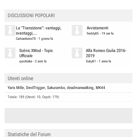
DISCUSSIONI POPOLARI
La "Transizione": vantaggi,
Avvistamenti
svantaggi,...
freddy85
-
19 ore fa
Carloantonio70
-
1 giorno fa
Scénic XMod - Topic
Alfa Romeo Giulia 2016-
Ufficiale
2019
quicktake
-
3 anni fa
Suby01
-
1 anno fa
Utenti online
Yaris Mille
DevilTrigger
Sakurambo
deadmanwalking
MK44
Totale: 189 (Utenti: 10, Ospiti: 179)
Statistiche del Forum