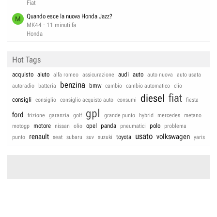
Fiat
Quando esce la nuova Honda Jazz?
M
MK44
11 minuti fa
Honda
Hot Tags
acquisto
aiuto
audi
auto
alfa romeo
assicurazione
auto nuova
auto usata
benzina
bmw
autoradio
batteria
cambio
cambio automatico
clio
fiat
diesel
consigli
consiglio
consiglio acquisto auto
consumi
fiesta
gpl
ford
frizione
garanzia
golf
grande punto
hybrid
mercedes
metano
motore
opel
panda
polo
motogp
nissan
olio
pneumatici
problema
usato
renault
volkswagen
toyota
punto
seat
subaru
suv
suzuki
yaris