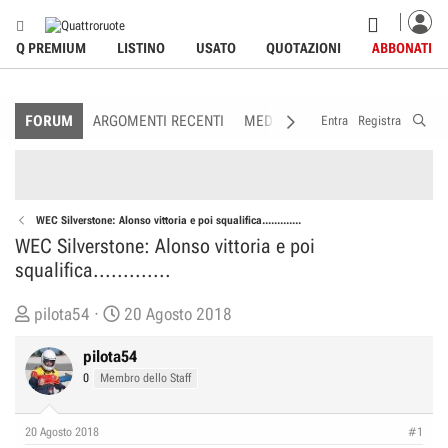
Q PREMIUM
LISTINO
USATO
QUOTAZIONI
ABBONATI
FORUM
ARGOMENTI RECENTI
MEDIA
MEMBRI
REGOLAME
Entra
Registra
WEC Silverstone: Alonso vittoria e poi squalifica.............
WEC Silverstone: Alonso vittoria e poi
squalifica.............
C
D
pilota54
20 Agosto 2018
r
a
pilota54
e
t
0
Membro dello Staff
a
a
t
d
o
i
20 Agosto 2018
#1