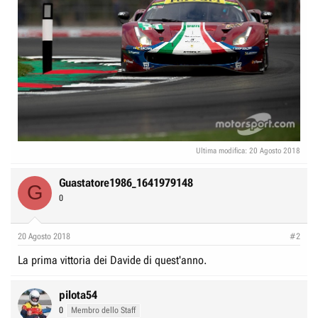
Ultima modifica:
20 Agosto 2018
Guastatore1986_1641979148
G
0
20 Agosto 2018
#2
La prima vittoria dei Davide di quest'anno.
pilota54
0
Membro dello Staff