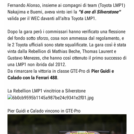
r
I
Fernando Alonso, insieme ai compagni di team (Toyota LMP1)
e
n
Nakajima e Buemi, aveva vinto ieri la
"6 ore di Silverstone"
D
i
valida per il WEC davanti all'altra Toyota LMP1.
i
z
s
i
Dopo la gara però i commissari hanno verificato una flessione
del fondo sotto sforzo, cosa non ammessa dal regolamento, e
c
o
le 2 Toyota ufficiali sono state squalificate. La gara così è stata
u
vinta dalla Rebellion di Mathias Beche, Thomas Laurent e
s
Gustavo Menezes, che hanno così ottenuto il primo successo di
s
una LMP1 non ibrida dal 2012.
i
Da rimarcare la vittoria in classe GTE-Pro di
Pier Guidi e
o
Calado con la Ferrari 488
.
n
e
La Rebellion LMP1 vincitrice a Silverstone
Pier Guidi e Calado vincono in GTE-Pro