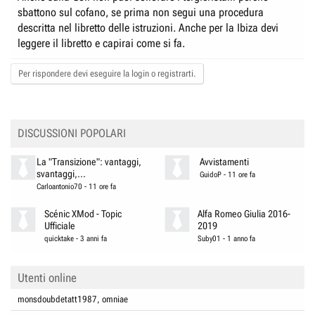
sbattono sul cofano, se prima non segui una procedura
descritta nel libretto delle istruzioni. Anche per la Ibiza devi
leggere il libretto e capirai come si fa.
Per rispondere devi eseguire la login o registrarti.
DISCUSSIONI POPOLARI
La "Transizione": vantaggi,
Avvistamenti
svantaggi,...
GuidoP
-
11 ore fa
Carloantonio70
-
11 ore fa
Scénic XMod - Topic
Alfa Romeo Giulia 2016-
Ufficiale
2019
quicktake
-
3 anni fa
Suby01
-
1 anno fa
Utenti online
monsdoubdetatt1987
omniae