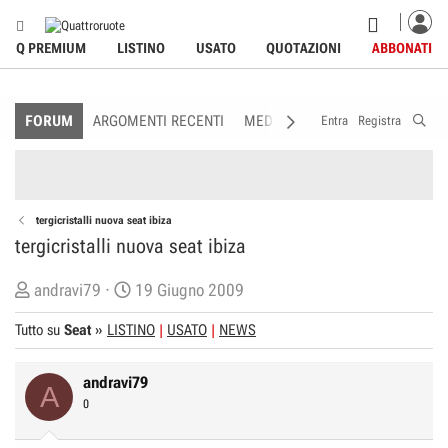
Q PREMIUM
LISTINO
USATO
QUOTAZIONI
ABBONATI
FORUM
ARGOMENTI RECENTI
MEDIA
MEMBRI
REGOLAME
Entra
Registra
tergicristalli nuova seat ibiza
tergicristalli nuova seat ibiza
C
D
andravi79
19 Giugno 2009
r
a
Tutto su
Seat
»
LISTINO
USATO
NEWS
e
t
a
a
andravi79
t
d
A
0
o
i
r
I