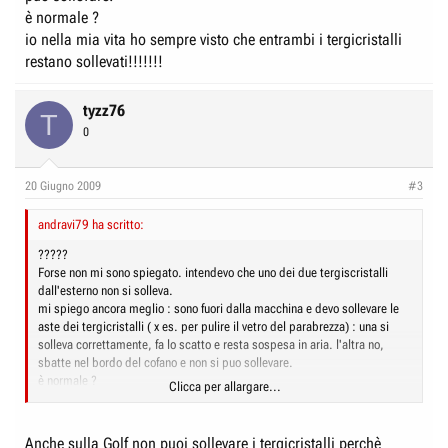
è normale ?
io nella mia vita ho sempre visto che entrambi i tergicristalli
restano sollevati!!!!!!!
tyzz76
T
0
20 Giugno 2009
#3
andravi79 ha scritto:
?????
Forse non mi sono spiegato. intendevo che uno dei due tergiscristalli
dall'esterno non si solleva.
mi spiego ancora meglio : sono fuori dalla macchina e devo sollevare le
aste dei tergicristalli ( x es. per pulire il vetro del parabrezza) : una si
solleva correttamente, fa lo scatto e resta sospesa in aria. l'altra no,
sbatte nel bordo del cofano e non si puo sollevare.
è normale ?
Clicca per allargare...
io nella mia vita ho sempre visto che entrambi i tergicristalli restano
sollevati!!!!!!!
Anche sulla Golf non puoi sollevare i tergicristalli perchè