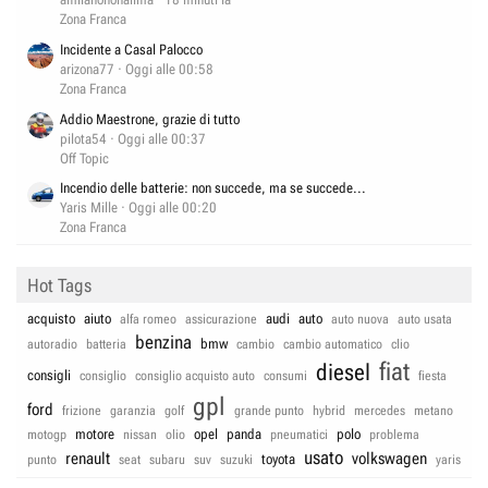
Zona Franca
Incidente a Casal Palocco
arizona77
Oggi alle 00:58
Zona Franca
Addio Maestrone, grazie di tutto
pilota54
Oggi alle 00:37
Off Topic
Incendio delle batterie: non succede, ma se succede...
Yaris Mille
Oggi alle 00:20
Zona Franca
Hot Tags
acquisto
aiuto
audi
auto
alfa romeo
assicurazione
auto nuova
auto usata
benzina
bmw
autoradio
batteria
cambio
cambio automatico
clio
fiat
diesel
consigli
consiglio
consiglio acquisto auto
consumi
fiesta
gpl
ford
frizione
garanzia
golf
grande punto
hybrid
mercedes
metano
motore
opel
panda
polo
motogp
nissan
olio
pneumatici
problema
usato
renault
volkswagen
toyota
punto
seat
subaru
suv
suzuki
yaris