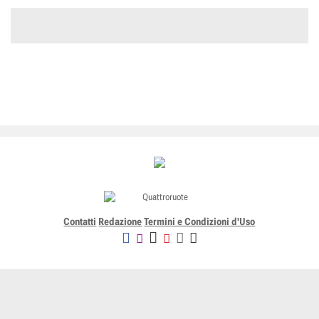
Contatti
Redazione
Termini e Condizioni d'Uso
Editoriale Domus SpA
Via G. Mazzocchi, 1/3 20089 Rozzano (Mi) - Codice fiscale, partita
IVA e iscrizione al Registro delle Imprese di Milano n. 07835550158
R.E.A. di Milano n. 1186124 - Capitale sociale versato € 5.000.000,00 -
Tutti i Diritti Riservati
-
Privacy
-
Informativa Cookie completa
-
- Lic. SIAE n. 4653/I/908