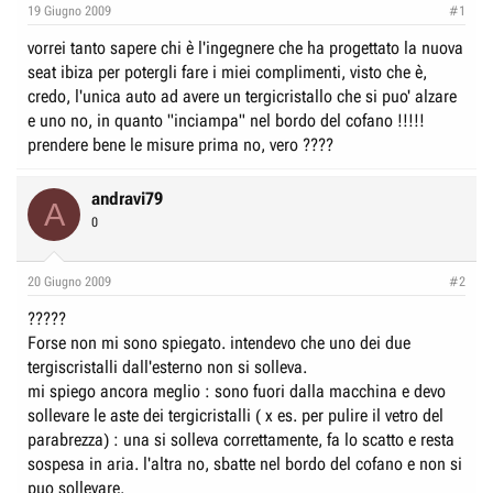
e
n
19 Giugno 2009
#1
D
i
vorrei tanto sapere chi è l'ingegnere che ha progettato la nuova
i
z
seat ibiza per potergli fare i miei complimenti, visto che è,
s
i
credo, l'unica auto ad avere un tergicristallo che si puo' alzare
c
o
e uno no, in quanto "inciampa" nel bordo del cofano !!!!!
u
prendere bene le misure prima no, vero ????
s
s
andravi79
A
i
0
o
n
20 Giugno 2009
#2
e
?????
Forse non mi sono spiegato. intendevo che uno dei due
tergiscristalli dall'esterno non si solleva.
mi spiego ancora meglio : sono fuori dalla macchina e devo
sollevare le aste dei tergicristalli ( x es. per pulire il vetro del
parabrezza) : una si solleva correttamente, fa lo scatto e resta
sospesa in aria. l'altra no, sbatte nel bordo del cofano e non si
puo sollevare.