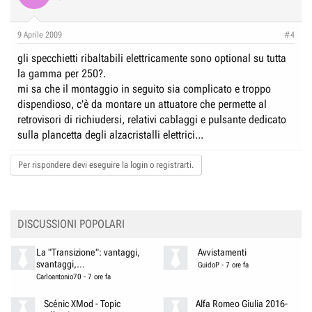
9 Aprile 2009
#4
gli specchietti ribaltabili elettricamente sono optional su tutta
la gamma per 250?.
mi sa che il montaggio in seguito sia complicato e troppo
dispendioso, c'è da montare un attuatore che permette al
retrovisori di richiudersi, relativi cablaggi e pulsante dedicato
sulla plancetta degli alzacristalli elettrici...
Per rispondere devi eseguire la login o registrarti.
DISCUSSIONI POPOLARI
La "Transizione": vantaggi,
Avvistamenti
svantaggi,...
GuidoP
-
7 ore fa
Carloantonio70
-
7 ore fa
Scénic XMod - Topic
Alfa Romeo Giulia 2016-