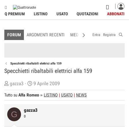
Q PREMIUM
LISTINO
USATO
QUOTAZIONI
ABBONATI
FORUM
ARGOMENTI RECENTI
MEDIA
MEMBRI
REGOLAME
Entra
Registra
Specchietti ribaltabili elettrici alfa 159
Specchietti ribaltabili elettrici alfa 159
C
D
gazza3
9 Aprile 2009
r
a
Tutto su
Alfa Romeo
»
LISTINO
USATO
NEWS
e
t
a
a
gazza3
t
d
G
0
o
i
r
I