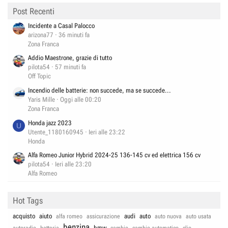
Post Recenti
Incidente a Casal Palocco
arizona77
36 minuti fa
Zona Franca
Addio Maestrone, grazie di tutto
pilota54
57 minuti fa
Off Topic
Incendio delle batterie: non succede, ma se succede...
Yaris Mille
Oggi alle 00:20
Zona Franca
Honda jazz 2023
U
Utente_1180160945
Ieri alle 23:22
Honda
Alfa Romeo Junior Hybrid 2024-25 136-145 cv ed elettrica 156 cv
pilota54
Ieri alle 23:20
Alfa Romeo
Hot Tags
acquisto
aiuto
audi
auto
alfa romeo
assicurazione
auto nuova
auto usata
benzina
bmw