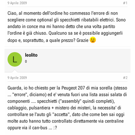
e
n
9 Aprile 2009
#1
D
i
Ciao, al momento dell'ordine ho commesso l'errore di non
i
z
scegliere come optional gli specchietti ribatabili elettrici. Sono
s
i
andato in conce ma mi hanno detto che una volta partito
c
o
l'ordine è già chiuso. Qualcuno sa se è possibile aggiungerli
u
dopo e, soprattutto, a quale prezzo? Grazie
s
s
leolito
L
i
0
o
n
9 Aprile 2009
#2
e
Guarda, io ho chiesto per la Peugeot 207 di mia sorella (stesso
... "errore", diciamo) ed e' venuta fuori una lista assai salata di
componenti .... specchietti ("assembly" quindi completi),
cablaggio, pulsantiera + mistero dei misteri, la necessita' di
controllare se l'auto gli "accetta", dato che come ben sai oggi
molte auto hanno tutto controllato direttamente via centraline
oppure via il can-bus ... :?