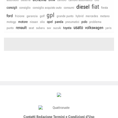
autoradio
batteria
cambio
cambio automatico
clio
fiat
diesel
consigli
consiglio
consiglio acquisto auto
consumi
fiesta
gpl
ford
frizione
garanzia
golf
grande punto
hybrid
mercedes
metano
motore
opel
panda
polo
motogp
nissan
olio
pneumatici
problema
usato
renault
volkswagen
toyota
punto
seat
subaru
suv
suzuki
yaris
Contatti
Redazione
Termini e Condizioni d'Uso