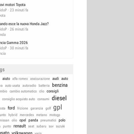
ovi motori Toyota
idoP
23 minuti fa
yota
ando esce la nuova Honda Jazz?
idoP
26 minuti fa
nda
ncia Gamma 2026
idoP
30 minuti fa
ncia
ags
aiuto
audi
auto
alfa romeo
assicurazione
benzina
va
auto usata
autoradio
batteria
consigli
ambio
cambio automatico
clio
diesel
consiglio acquisto auto
consumi
gpl
ford
iesta
frizione
garanzia
golf
unto
hybrid
mercedes
metano
motogp
opel
panda
polo
nissan
olio
pneumatici
renault
a
punto
seat
subaru
suv
suzuki
usato
volkswagen
yaris