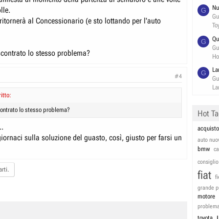
Nu
lle.
G
Gu
itornerà al Concessionario (e sto lottando per l'auto
To
Qu
G
Gu
contrato lo stesso problema?
Ho
La
G
#4
Gu
La
itto:
ontrato lo stesso problema?
Hot T
..
acquisto
rnaci sulla soluzione del guasto, così, giusto per farsi un
auto nuo
bmw
c
consiglio
rti.
fiat
f
grande p
motore
problem
toyota