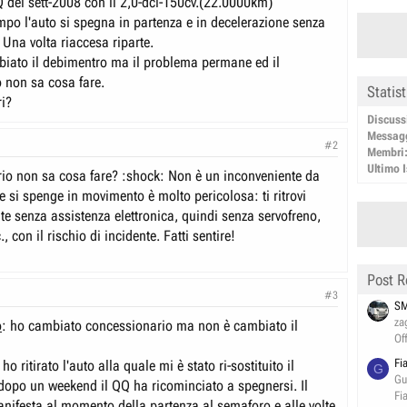
 del sett-2008 con il 2,0-dci-150cv.(22.0000km)
mpo l'auto si spegna in partenza e in decelerazione senza
Una volta riaccesa riparte.
biato il debimentro ma il problema permane ed il
 non sa cosa fare.
Statis
ri?
Discuss
Messag
#2
Membri
Ultimo I
rio non sa cosa fare? :shock: Non è un inconveniente da
e si spenge in movimento è molto pericolosa: ti ritrovi
e senza assistenza elettronica, quindi senza servofreno,
, con il rischio di incidente. Fatti sentire!
Post R
#3
SM
za
o
: ho cambiato concessionario ma non è cambiato il
Of
Fi
o ritirato l'auto alla quale mi è stato ri-sostituito il
G
Gu
opo un weekend il QQ ha ricominciato a spegnersi. Il
Fi
nifesta al momento della partenza al semaforo e alle volte