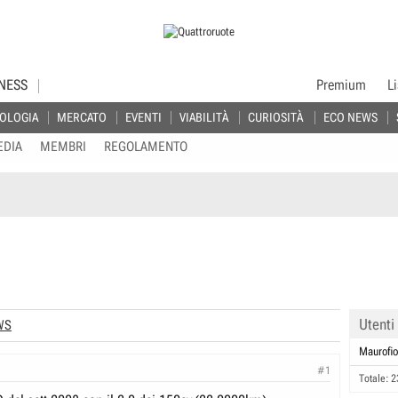
NESS
Premium
L
OLOGIA
MERCATO
EVENTI
VIABILITÀ
CURIOSITÀ
ECO NEWS
EDIA
MEMBRI
REGOLAMENTO
Utenti
WS
Maurofio
#1
Totale: 2