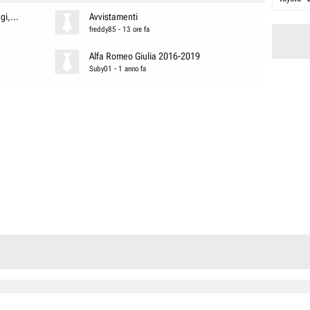
i,...
Avvistamenti
freddy85
-
13 ore fa
Alfa Romeo Giulia 2016-2019
Suby01
-
1 anno fa