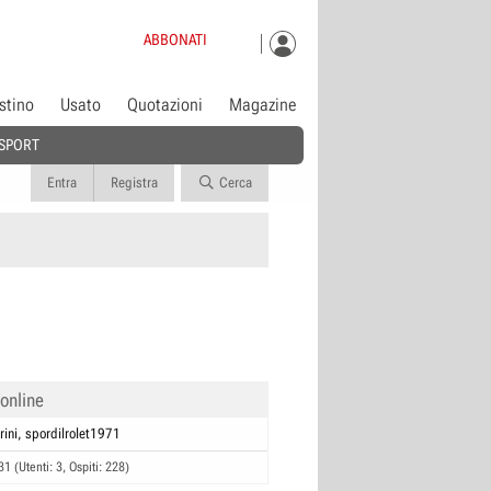
ABBONATI
istino
Usato
Quotazioni
Magazine
SPORT
Entra
Registra
Cerca
 online
rini
spordilrolet1971
31 (Utenti: 3, Ospiti: 228)