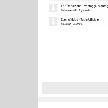
La "Transizione": vantaggi, svantagg
Carloantonio70
-
1 giorno fa
Scénic XMod - Topic Ufficiale
quicktake
-
3 anni fa