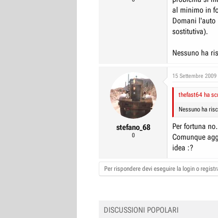
al minimo in fo
Domani l'auto r
sostitutiva).
Nessuno ha ris
15 Settembre 2009
thefast64 ha scr
Nessuno ha risc
Per fortuna no.
stefano_68
0
Comunque aggio
idea :?
Per rispondere devi eseguire la login o registra
DISCUSSIONI POPOLARI