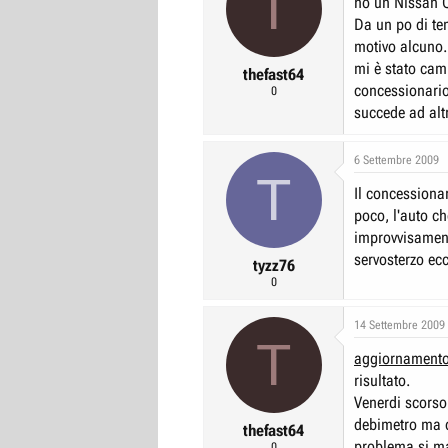
T
ho un Nissan Q
r
I
Da un po di te
e
n
motivo alcuno. 
D
i
mi è stato cam
thefast64
concessionario
i
z
0
succede ad alt
s
i
c
o
6 Settembre 2009
u
T
s
Il concessiona
s
poco, l'auto ch
i
improvvisament
servosterzo ecc.
o
tyzz76
n
0
e
14 Settembre 2009
T
aggiornament
risultato.
Venerdi scorso h
debimetro ma d
thefast64
problema si ma
0