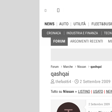
NEWS
AUTO
UTILITÀ
FLEET&BUSI
CRONACA
INDUSTRIA E FINANZA
TECN
FORUM
ARGOMENTI RECENTI
M
Forum
Marche
Nissan
qashqai
qashqai
C
D
thefast64
2 Settembre 2009
r
a
Tutto su
Nissan
»
LISTINO
USATO
NE
e
t
a
a
2 Settembre 2009
t
d
o
i