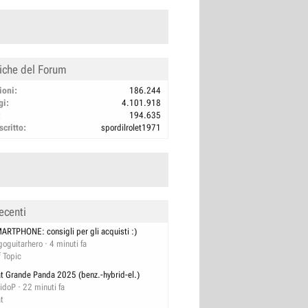
tiche del Forum
ioni
186.244
gi
4.101.918
194.635
scritto
spordilrolet1971
ecenti
ARTPHONE: consigli per gli acquisti :)
goguitarhero
4 minuti fa
f Topic
at Grande Panda 2025 (benz.-hybrid-el.)
idoP
22 minuti fa
at