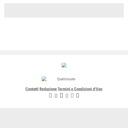
Contatti
Redazione
Termini e Condizioni d'Uso
Editoriale Domus SpA
Via G. Mazzocchi, 1/3 20089 Rozzano (Mi) - Codice fiscale, partita
IVA e iscrizione al Registro delle Imprese di Milano n. 07835550158
R.E.A. di Milano n. 1186124 - Capitale sociale versato € 5.000.000,00 -
Tutti i Diritti Riservati
-
Privacy
-
Informativa Cookie completa
-
- Lic. SIAE n. 4653/I/908