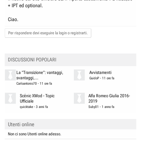
+ IPT ed optional.
Ciao.
Per rispondere devi eseguire la login o registrarti.
DISCUSSIONI POPOLARI
La "Transizione": vantaggi,
Avvistamenti
svantaggi,...
GuidoP
-
11 ore fa
Carloantonio70
-
11 ore fa
Scénic XMod - Topic
Alfa Romeo Giulia 2016-
Ufficiale
2019
quicktake
-
3 anni fa
Suby01
-
1 anno fa
Utenti online
Non ci sono Utenti online adesso.