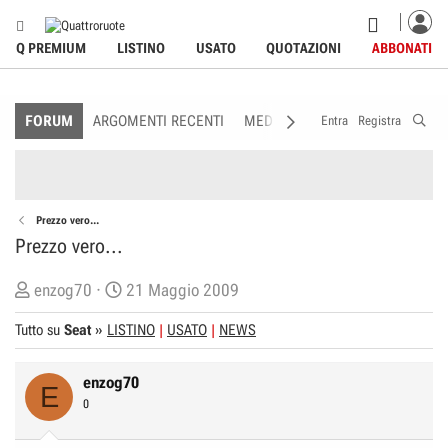
Q PREMIUM
LISTINO
USATO
QUOTAZIONI
ABBONATI
FORUM
ARGOMENTI RECENTI
MEDIA
MEMBRI
REGOLAME
Entra
Registra
Prezzo vero...
Prezzo vero...
C
D
enzog70
21 Maggio 2009
r
a
Tutto su
Seat
»
LISTINO
USATO
NEWS
e
t
a
a
enzog70
t
d
E
0
o
i
r
I