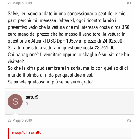
e
n
21 Maggio 2009
#1
D
i
Salve, ieri sono andato in una concessionaria seat delle mie
i
z
parti perchè mi interessa l'altea xl, oggi ricontrollando il
s
i
preventivo vedo che la vettura che mi interessa costa circa 350
c
o
euro meno del prezzo che ha messo il venditore, la vettura in
u
questione è Altea xl DSG DpF 105cv al prezzo di 24.025.00
s
Su altri due siti la vettura in questione costa 23.761.00.
Chi ha ragione? Il venditore oppure lo sbaglio è sui siti che ho
s
visitato?
i
So che la cifra può sembrare irrisoria, ma io con quei soldi ci
o
mando il bimbo al nido per quasi due mesi.
n
Se sapete qualcosa in più ve ne sarei grato!
e
satur9
S
0
22 Maggio 2009
#2
enzog70 ha scritto: