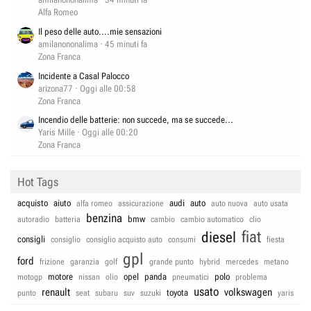
Alfa Romeo
Il peso delle auto....mie sensazioni
amilanononalima
45 minuti fa
Zona Franca
Incidente a Casal Palocco
arizona77
Oggi alle 00:58
Zona Franca
Incendio delle batterie: non succede, ma se succede...
Yaris Mille
Oggi alle 00:20
Zona Franca
Hot Tags
acquisto
aiuto
audi
auto
alfa romeo
assicurazione
auto nuova
auto usata
benzina
bmw
autoradio
batteria
cambio
cambio automatico
clio
fiat
diesel
consigli
consiglio
consiglio acquisto auto
consumi
fiesta
gpl
ford
frizione
garanzia
golf
grande punto
hybrid
mercedes
metano
motore
opel
panda
polo
motogp
nissan
olio
pneumatici
problema
usato
renault
volkswagen
toyota
punto
seat
subaru
suv
suzuki
yaris