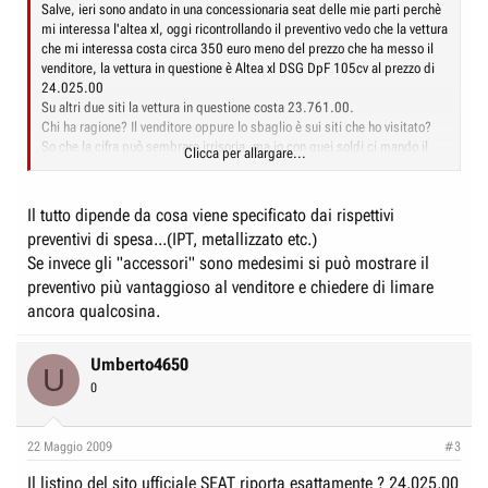
Salve, ieri sono andato in una concessionaria seat delle mie parti perchè
mi interessa l'altea xl, oggi ricontrollando il preventivo vedo che la vettura
che mi interessa costa circa 350 euro meno del prezzo che ha messo il
venditore, la vettura in questione è Altea xl DSG DpF 105cv al prezzo di
24.025.00
Su altri due siti la vettura in questione costa 23.761.00.
Chi ha ragione? Il venditore oppure lo sbaglio è sui siti che ho visitato?
So che la cifra può sembrare irrisoria, ma io con quei soldi ci mando il
Clicca per allargare...
bimbo al nido per quasi due mesi.
Se sapete qualcosa in più ve ne sarei grato!
Il tutto dipende da cosa viene specificato dai rispettivi
preventivi di spesa...(IPT, metallizzato etc.)
Se invece gli "accessori" sono medesimi si può mostrare il
preventivo più vantaggioso al venditore e chiedere di limare
ancora qualcosina.
Umberto4650
U
0
22 Maggio 2009
#3
Il listino del sito ufficiale SEAT riporta esattamente ? 24.025,00