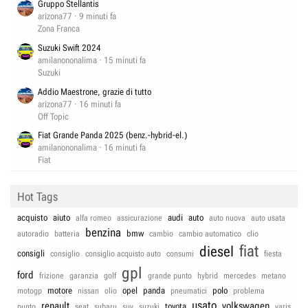
Gruppo Stellantis
arizona77
9 minuti fa
Zona Franca
Suzuki Swift 2024
amilanononalima
15 minuti fa
Suzuki
Addio Maestrone, grazie di tutto
arizona77
16 minuti fa
Off Topic
Fiat Grande Panda 2025 (benz.-hybrid-el.)
amilanononalima
16 minuti fa
Fiat
Hot Tags
acquisto
aiuto
audi
auto
alfa romeo
assicurazione
auto nuova
auto usata
benzina
bmw
autoradio
batteria
cambio
cambio automatico
clio
fiat
diesel
consigli
consiglio
consiglio acquisto auto
consumi
fiesta
gpl
ford
frizione
garanzia
golf
grande punto
hybrid
mercedes
metano
motore
opel
panda
polo
motogp
nissan
olio
pneumatici
problema
usato
renault
volkswagen
toyota
punto
seat
subaru
suv
suzuki
yaris