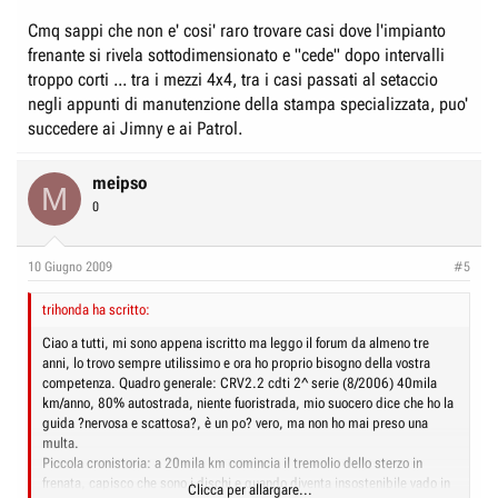
Cmq sappi che non e' cosi' raro trovare casi dove l'impianto
frenante si rivela sottodimensionato e "cede" dopo intervalli
troppo corti ... tra i mezzi 4x4, tra i casi passati al setaccio
negli appunti di manutenzione della stampa specializzata, puo'
succedere ai Jimny e ai Patrol.
meipso
M
0
10 Giugno 2009
#5
trihonda ha scritto:
Ciao a tutti, mi sono appena iscritto ma leggo il forum da almeno tre
anni, lo trovo sempre utilissimo e ora ho proprio bisogno della vostra
competenza. Quadro generale: CRV2.2 cdti 2^ serie (8/2006) 40mila
km/anno, 80% autostrada, niente fuoristrada, mio suocero dice che ho la
guida ?nervosa e scattosa?, è un po? vero, ma non ho mai preso una
multa.
Piccola cronistoria: a 20mila km comincia il tremolio dello sterzo in
frenata, capisco che sono i dischi e quando diventa insostenibile vado in
Clicca per allargare...