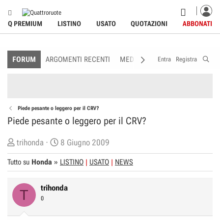
Q PREMIUM
LISTINO
USATO
QUOTAZIONI
ABBONATI
FORUM
ARGOMENTI RECENTI
MEDIA
MEMBRI
REGOLAME
Entra
Registra
Piede pesante o leggero per il CRV?
Piede pesante o leggero per il CRV?
C
D
trihonda
8 Giugno 2009
r
a
Tutto su
Honda
»
LISTINO
USATO
NEWS
e
t
a
a
trihonda
t
d
T
0
o
i
r
I