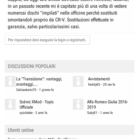
in un passato recente mi è capitato più di una volta di vedere
numerosi dischi "impilati" nelle officine perché sostituiti
smontandoli proprio da CR-V. Sostituzioni effettuate in
garanzia, salvo particolarissimi casi.
Per rispondere devi eseguire la login o registrarti.
DISCUSSIONI POPOLARI
La "Transizione": vantaggi,
Avvistamenti
svantaggi,...
freddy85
-
20 ore fa
Carloantonio70
-
1 giorno fa
Scénic XMod - Topic
Alfa Romeo Giulia 2016-
Ufficiale
2019
quicktake
-
3 anni fa
Suby01
-
1 anno fa
Utenti online