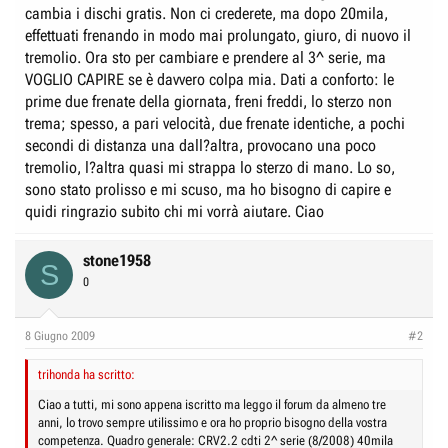
cambia i dischi gratis. Non ci crederete, ma dopo 20mila,
effettuati frenando in modo mai prolungato, giuro, di nuovo il
tremolio. Ora sto per cambiare e prendere al 3^ serie, ma
VOGLIO CAPIRE se è davvero colpa mia. Dati a conforto: le
prime due frenate della giornata, freni freddi, lo sterzo non
trema; spesso, a pari velocità, due frenate identiche, a pochi
secondi di distanza una dall?altra, provocano una poco
tremolio, l?altra quasi mi strappa lo sterzo di mano. Lo so,
sono stato prolisso e mi scuso, ma ho bisogno di capire e
quidi ringrazio subito chi mi vorrà aiutare. Ciao
stone1958
S
0
8 Giugno 2009
#2
trihonda ha scritto:
Ciao a tutti, mi sono appena iscritto ma leggo il forum da almeno tre
anni, lo trovo sempre utilissimo e ora ho proprio bisogno della vostra
competenza. Quadro generale: CRV2.2 cdti 2^ serie (8/2008) 40mila