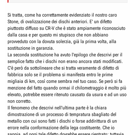
officina. Il Capofficina mi accusa di aver fatto una ?frenata d?emergenza?
(secondo lui con il CRV devi tamponare e ucciderti ma non frenare) e a
mie spese rettifica i dischi. Dopo 20mila ricomincia il tremolio, lo tengo
Si tratta, come ha correttamente evidenziato il nostro caro
per un po? e ritorno in officina indiavolato. Pretendo un controllo
Stone, di ovalizzazione dei dischi anteriori. E' un difetto
approfondito dell?impianto e la sostituzione in garanzia dei dischi
piuttosto diffuso su CR-V che è stato ampiamente riconosciuto
perché,dico, una delle due cose mi pare non funzioni come dovrebbe. La
Honda, interpellata, sostiene che la deformazione dei dischi è dovuta al
dalla casa e per questo mi stupisco che non abbiano
mio modo di frenare, secondo loro, troppo ?leggero e prolungato?. La
provveduto con la dovuta solerzia, già la prima volta, alla
Conc., vista la mia faccia verde di rabbia, mostra una certa signorilità e
sostituzione in garanzia.
mi cambia i dischi gratis. Non ci crederete, ma dopo 20mila, effettuati
La seconda sostituzione ha avuto l'epilogo che descrivi per il
frenando in modo mai prolungato, giuro, di nuovo il tremolio. Ora sto per
semplice fatto che i dischi non erano ancora stati modificati.
cambiare e prendere al 3^ serie, ma VOGLIO CAPIRE se è davvero colpa
mia. Dati a conforto: le prime due frenate della giornata, freni freddi, lo
C'è però da sottolineare che si tratta veramente di difetto di
sterzo non trema; spesso, a pari velocità, due frenate identiche, a pochi
fabbrica solo se il problema si manifesta entro le prime
secondi di distanza una dall?altra, provocano una poco tremolio, l?altra
migliaia di km, così come sembra nel tuo caso. Se però si fa
quasi mi strappa lo sterzo di mano. Lo so, sono stato prolisso e mi
menzione del fatto quando ormai il chilometraggio è molto più
scuso, ma ho bisogno di capire e quidi ringrazio subito chi mi vorrà
aiutare. Ciao
elevato, potrebbe essere ritenuto causato da usura e ad un uso
non corretto.
Il fenomeno che descrivi nell'ultima parte è la chiara
dimostrazione di un processo di tempratura sbagliato del
metallo con cui sono fatti i dischi o forse addirittura di un
errore nella conformazione della lega costituente. Che io
sappia, ad oggi tale difetto dovrebbe essere rientrato; tuttavia,