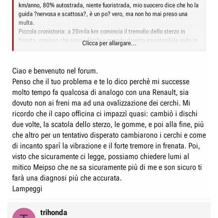
km/anno, 80% autostrada, niente fuoristrada, mio suocero dice che ho la
guida ?nervosa e scattosa?, è un po? vero, ma non ho mai preso una
multa.
Piccola cronistoria: a 20mila km comincia il tremolio dello sterzo in
frenata, capisco che sono i dischi e quando diventa insostenibile vado in
Clicca per allargare...
officina. Il Capofficina mi accusa di aver fatto una ?frenata d?emergenza?
(secondo lui con il CRV devi tamponare e ucciderti ma non frenare) e a
mie spese rettifica i dischi. Dopo 20mila ricomincia il tremolio, lo tengo
Ciao e benvenuto nel forum.
per un po? e ritorno in officina indiavolato. Pretendo un controllo
Penso che il tuo problema e te lo dico perchè mi successe
approfondito dell?impianto e la sostituzione in garanzia dei dischi
molto tempo fa qualcosa di analogo con una Renault, sia
perché,dico, una delle due cose mi pare non funzioni come dovrebbe. La
Honda, interpellata, sostiene che la deformazione dei dischi è dovuta al
dovuto non ai freni ma ad una ovalizzazione dei cerchi. Mi
mio modo di frenare, secondo loro, troppo ?leggero e prolungato?. La
ricordo che il capo officina ci impazzì quasi: cambiò i dischi
Conc., vista la mia faccia verde di rabbia, mostra una certa signorilità e
due volte, la scatola dello sterzo, le gomme, e poi alla fine, più
mi cambia i dischi gratis. Non ci crederete, ma dopo 20mila, effettuati
che altro per un tentativo disperato cambiarono i cerchi e come
frenando in modo mai prolungato, giuro, di nuovo il tremolio. Ora sto per
di incanto sparì la vibrazione e il forte tremore in frenata. Poi,
cambiare e prendere al 3^ serie, ma VOGLIO CAPIRE se è davvero colpa
mia. Dati a conforto: le prime due frenate della giornata, freni freddi, lo
visto che sicuramente ci legge, possiamo chiedere lumi al
sterzo non trema; spesso, a pari velocità, due frenate identiche, a pochi
mitico Meipso che ne sa sicuramente più di me e son sicuro ti
secondi di distanza una dall?altra, provocano una poco tremolio, l?altra
farà una diagnosi più che accurata.
quasi mi strappa lo sterzo di mano. Lo so, sono stato prolisso e mi
Lampeggi
scuso, ma ho bisogno di capire e quidi ringrazio subito chi mi vorrà
aiutare. Ciao
trihonda