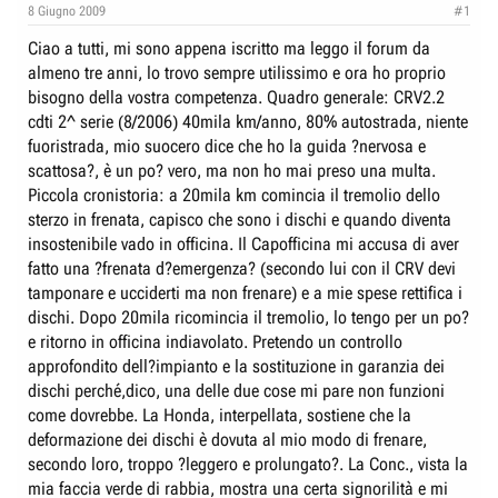
e
n
8 Giugno 2009
#1
D
i
Ciao a tutti, mi sono appena iscritto ma leggo il forum da
i
z
almeno tre anni, lo trovo sempre utilissimo e ora ho proprio
s
i
bisogno della vostra competenza. Quadro generale: CRV2.2
c
o
cdti 2^ serie (8/2006) 40mila km/anno, 80% autostrada, niente
u
fuoristrada, mio suocero dice che ho la guida ?nervosa e
s
scattosa?, è un po? vero, ma non ho mai preso una multa.
Piccola cronistoria: a 20mila km comincia il tremolio dello
s
sterzo in frenata, capisco che sono i dischi e quando diventa
i
insostenibile vado in officina. Il Capofficina mi accusa di aver
o
fatto una ?frenata d?emergenza? (secondo lui con il CRV devi
n
tamponare e ucciderti ma non frenare) e a mie spese rettifica i
e
dischi. Dopo 20mila ricomincia il tremolio, lo tengo per un po?
e ritorno in officina indiavolato. Pretendo un controllo
approfondito dell?impianto e la sostituzione in garanzia dei
dischi perché,dico, una delle due cose mi pare non funzioni
come dovrebbe. La Honda, interpellata, sostiene che la
deformazione dei dischi è dovuta al mio modo di frenare,
secondo loro, troppo ?leggero e prolungato?. La Conc., vista la
mia faccia verde di rabbia, mostra una certa signorilità e mi