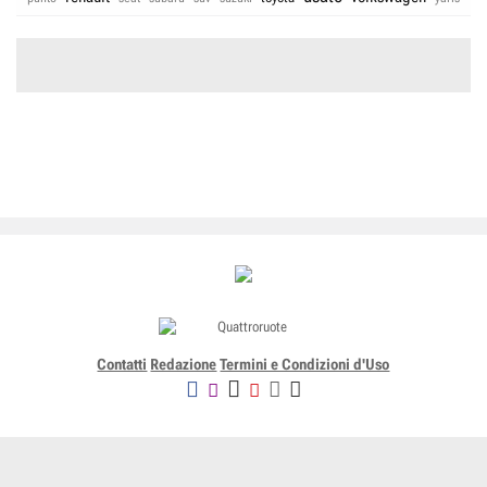
Contatti
Redazione
Termini e Condizioni d'Uso
Editoriale Domus SpA
Via G. Mazzocchi, 1/3 20089 Rozzano (Mi) - Codice fiscale, partita
IVA e iscrizione al Registro delle Imprese di Milano n. 07835550158