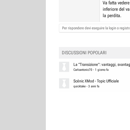
Va fatta veder
inferiore del v
la perdita.
Per rispondere devi eseguire la login o registra
DISCUSSIONI POPOLARI
La "Transizione": vantaggi, svantagg
Carloantonio70
-
1 giorno fa
Scénic XMod - Topic Ufficiale
quicktake
-
3 anni fa