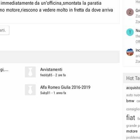
Ho
e immediatamente da un'officina,smontata la paratia
ano motore,riescono a vedere molto in fretta da dove arriva
Gr
Z
Zi
Zo
rti.
Nu
T
th
Of
In
ar
Zo
i,...
Avvistamenti
freddy85
-
2 ore fa
Hot T
Alfa Romeo Giulia 2016-2019
acquisto
Suby01
-
1 anno fa
auto nuo
bmw
c
consiglio
fiat
f
grande p
motore
problem