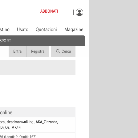
ABBONATI
istino
Usato
Quotazioni
Magazine
SPORT
Entra
Registra
Cerca
 online
ora
deadmanwalking
AKA_Zinzanbr
_Di_Oz
MK44
76 (Utenti: 9, Ospiti: 167)