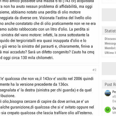
 Un mio amico possiede una mazda 6 td (143 cv) acquistata
ra non ha avuto nessun problema di affidabilità, ma oggi
sieme, abbiamo notato una perdita di olio motore
heggiata da diverse ore. Visionata l'astina del livello olio
o anche constatato che di olio praticamente non ve ne era
iamo subito rabboccato con un litro d'olio. La perdita si
Statis
e sinistra del vano motore: infatti, la zona sottostante la
Discuss
iquido dei tergicristalli era quasi inzuppata d'olio e lo
Messag
 giù verso la sinistra del paraurti e, chiaramente, finiva a
Membri
rà mai accaduto? Sarà un difetto congenito? L'auto ha cmq
Ultimo I
ad oggi circa 130 mila chilometri.
#2
c'e' qualcosa che non va,il 143cv e' uscito nel 2006 quindi
mente ha la versione precedente da 136cv.
Post R
 segnalata e' la destra (sinistra per chi guarda) e da quel
Pe
tribuzione.
al
di olio,bisogna cercare di capire da dove arriva,se e' un
Da
alche guranizione,di qualcosa che si e' svitato oppure nel
Qu
M
 sia crepato qualcosa che lascia trafilare olio all'esterno.
M