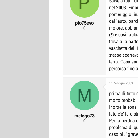
P
Salve a tutti.
r
I
nel 2003. Fino
e
n
pomeriggio, in
D
i
dall'auto, parc
pio75evo
motore, abbiam
i
z
0
(!) e così, abb
s
i
trova alla part
c
o
vaschetta del l
u
stesso scorreva
s
terra. Cosa sa
s
percorso fino 
i
o
11 Maggio 2009
n
M
prima di tutto 
e
molto probabil
Inoltre la zona
lato c'e' la dis
melego73
Per la perdita 
0
problema di qu
caso piu' grave