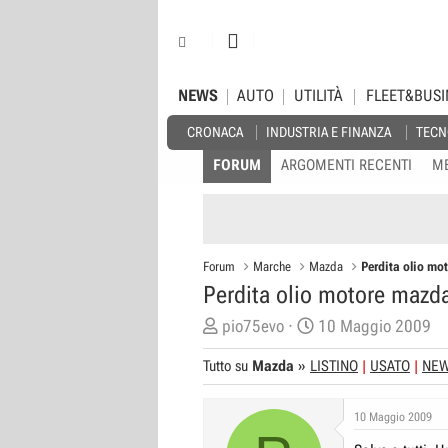
NEWS
AUTO
UTILITÀ
FLEET&BUSI
CRONACA
INDUSTRIA E FINANZA
TECN
FORUM
ARGOMENTI RECENTI
M
Forum
Marche
Mazda
Perdita olio mo
Perdita olio motore mazda
C
D
pio75evo
10 Maggio 2009
r
a
Tutto su
Mazda
»
LISTINO
USATO
NE
e
t
a
a
10 Maggio 2009
t
d
o
i