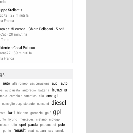
nda
uppo Stellantis
zzo72
22 minuti fa
na Franca
oto e tuffi europei: Chiara Pellacani - 5 ori!
eCat
28 minuti fa
f Topic
cidente a Casal Palocco
izona77
39 minuti fa
na Franca
ags
aiuto
audi
auto
alfa romeo
assicurazione
benzina
va
auto usata
autoradio
batteria
consigli
ambio
cambio automatico
clio
diesel
consiglio acquisto auto
consumi
gpl
ford
iesta
frizione
garanzia
golf
unto
hybrid
mercedes
metano
motogp
opel
panda
polo
nissan
olio
pneumatici
renault
a
punto
seat
subaru
suv
suzuki