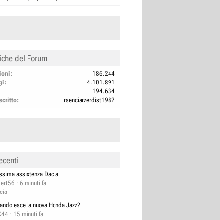
tiche del Forum
ioni
186.244
gi
4.101.891
194.634
scritto
rsenciarzerdist1982
ecenti
ssima assistenza Dacia
bert56
6 minuti fa
cia
ando esce la nuova Honda Jazz?
K44
15 minuti fa