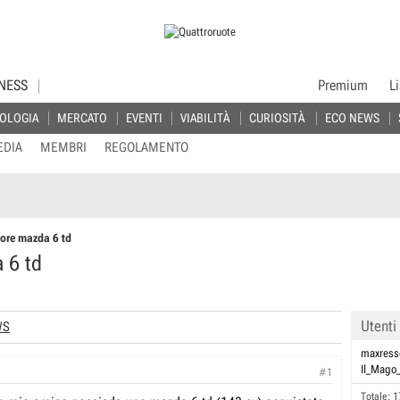
NESS
Premium
L
OLOGIA
MERCATO
EVENTI
VIABILITÀ
CURIOSITÀ
ECO NEWS
EDIA
MEMBRI
REGOLAMENTO
tore mazda 6 td
 6 td
Utenti
WS
maxress
Il_Mago
#1
Totale: 1