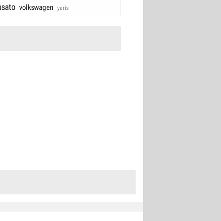
usato
volkswagen
yaris