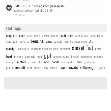
SMARTPHONE: consigli per gli acquisti :)
zagoguitarhero
Ieri alle 23:39
Off Topic
Hot Tags
acquisto
aiuto
audi
auto
alfa romeo
assicurazione
auto nuova
auto usata
benzina
bmw
autoradio
batteria
cambio
cambio automatico
clio
fiat
diesel
consigli
consiglio
consiglio acquisto auto
consumi
fiesta
gpl
ford
frizione
garanzia
golf
grande punto
hybrid
mercedes
metano
motore
opel
panda
polo
motogp
nissan
olio
pneumatici
problema
usato
renault
volkswagen
toyota
punto
seat
subaru
suv
suzuki
yaris