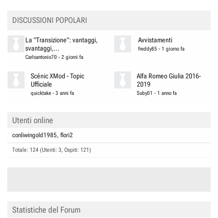
DISCUSSIONI POPOLARI
La "Transizione": vantaggi,
Avvistamenti
svantaggi,...
freddy85
-
1 giorno fa
Carloantonio70
-
2 giorni fa
Scénic XMod - Topic
Alfa Romeo Giulia 2016-
Ufficiale
2019
quicktake
-
3 anni fa
Suby01
-
1 anno fa
Utenti online
conliwingold1985
flori2
Totale: 124 (Utenti: 3, Ospiti: 121)
Statistiche del Forum