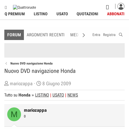
Q PREMIUM
LISTINO
USATO
QUOTAZIONI
ABBONATI
FORUM
ARGOMENTI RECENTI
MEDIA
MEMBRI
REGOLAME
Entra
Registra
Nuovo DVD navigazione Honda
Nuovo DVD navigazione Honda
C
D
mariozappa
8 Giugno 2009
r
a
Tutto su
Honda
»
LISTINO
USATO
NEWS
e
t
a
a
mariozappa
t
d
M
0
o
i
r
I