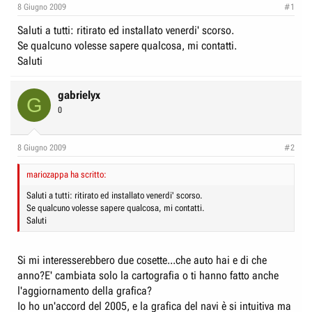
e
n
8 Giugno 2009
#1
D
i
Saluti a tutti: ritirato ed installato venerdi' scorso.
i
z
Se qualcuno volesse sapere qualcosa, mi contatti.
s
i
Saluti
c
o
u
gabrielyx
G
s
0
s
i
8 Giugno 2009
#2
o
n
mariozappa ha scritto:
e
Saluti a tutti: ritirato ed installato venerdi' scorso.
Se qualcuno volesse sapere qualcosa, mi contatti.
Saluti
Si mi interesserebbero due cosette...che auto hai e di che
anno?E' cambiata solo la cartografia o ti hanno fatto anche
l'aggiornamento della grafica?
Io ho un'accord del 2005, e la grafica del navi è si intuitiva ma