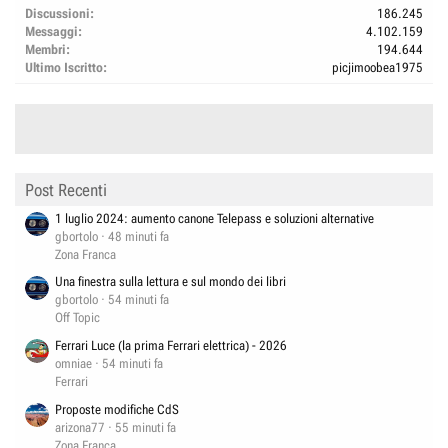
Discussioni
186.245
Messaggi
4.102.159
Membri
194.644
Ultimo Iscritto
picjimoobea1975
Post Recenti
1 luglio 2024: aumento canone Telepass e soluzioni alternative
gbortolo
48 minuti fa
Zona Franca
Una finestra sulla lettura e sul mondo dei libri
gbortolo
54 minuti fa
Off Topic
Ferrari Luce (la prima Ferrari elettrica) - 2026
omniae
54 minuti fa
Ferrari
Proposte modifiche CdS
arizona77
55 minuti fa
Zona Franca