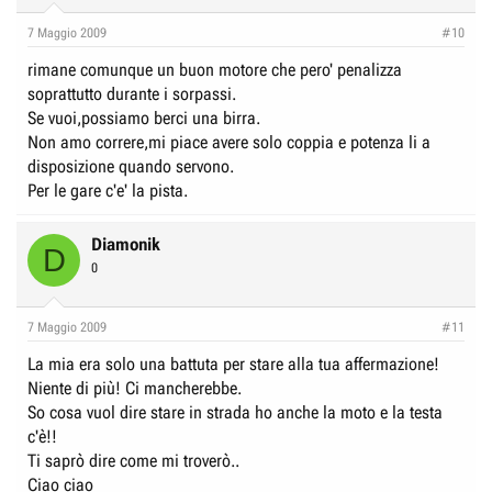
7 Maggio 2009
#10
rimane comunque un buon motore che pero' penalizza
soprattutto durante i sorpassi.
Se vuoi,possiamo berci una birra.
Non amo correre,mi piace avere solo coppia e potenza li a
disposizione quando servono.
Per le gare c'e' la pista.
Diamonik
D
0
7 Maggio 2009
#11
La mia era solo una battuta per stare alla tua affermazione!
Niente di più! Ci mancherebbe.
So cosa vuol dire stare in strada ho anche la moto e la testa
c'è!!
Ti saprò dire come mi troverò..
Ciao ciao