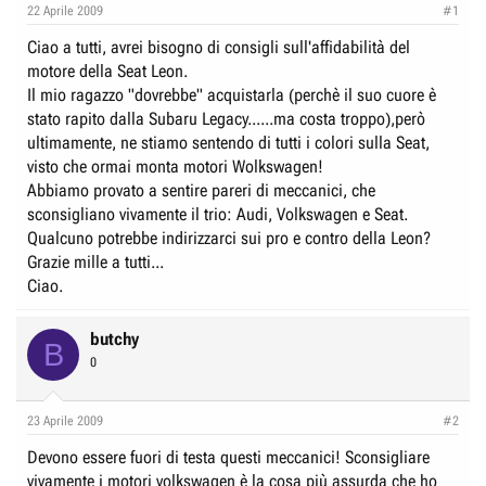
e
n
22 Aprile 2009
#1
D
i
Ciao a tutti, avrei bisogno di consigli sull'affidabilità del
i
z
motore della Seat Leon.
s
i
Il mio ragazzo "dovrebbe" acquistarla (perchè il suo cuore è
c
o
stato rapito dalla Subaru Legacy......ma costa troppo),però
u
ultimamente, ne stiamo sentendo di tutti i colori sulla Seat,
s
visto che ormai monta motori Wolkswagen!
Abbiamo provato a sentire pareri di meccanici, che
s
sconsigliano vivamente il trio: Audi, Volkswagen e Seat.
i
Qualcuno potrebbe indirizzarci sui pro e contro della Leon?
o
Grazie mille a tutti...
n
Ciao.
e
butchy
B
0
23 Aprile 2009
#2
Devono essere fuori di testa questi meccanici! Sconsigliare
vivamente i motori volkswagen è la cosa più assurda che ho