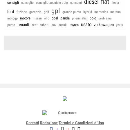
fiat
diesel
consigli
consiglio
consiglio acquisto auto
consumi
fiesta
gpl
ford
frizione
garanzia
golf
grande punto
hybrid
mercedes
metano
motore
opel
panda
polo
motogp
nissan
olio
pneumatici
problema
usato
renault
volkswagen
toyota
punto
seat
subaru
suv
suzuki
yaris
Contatti
Redazione
Termini e Condizioni d'Uso