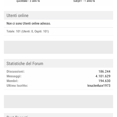
quicktake
-
3 anni fa
Suby01
-
1 anno fa
Utenti online
Non ci sono Utenti online adesso.
Totale: 101 (Utenti: 0, Ospiti: 101)
Statistiche del Forum
Discussioni
186.244
Messaggi
4.101.629
Membri
194.630
Ultimo Iscritto
knuclenfuce1973