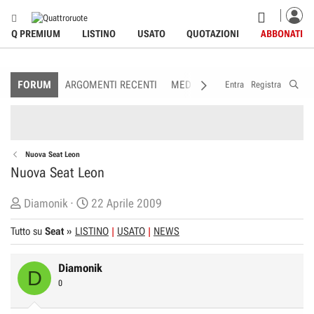
Q PREMIUM
LISTINO
USATO
QUOTAZIONI
ABBONATI
FORUM
ARGOMENTI RECENTI
MEDIA
MEMBRI
REGOLAME
Entra
Registra
Nuova Seat Leon
Nuova Seat Leon
C
D
Diamonik
22 Aprile 2009
r
a
Tutto su
Seat
»
LISTINO
USATO
NEWS
e
t
a
a
Diamonik
t
d
D
0
o
i
r
I