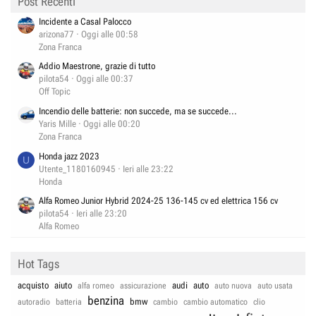
Post Recenti
Incidente a Casal Palocco
arizona77
Oggi alle 00:58
Zona Franca
Addio Maestrone, grazie di tutto
pilota54
Oggi alle 00:37
Off Topic
Incendio delle batterie: non succede, ma se succede...
Yaris Mille
Oggi alle 00:20
Zona Franca
Honda jazz 2023
U
Utente_1180160945
Ieri alle 23:22
Honda
Alfa Romeo Junior Hybrid 2024-25 136-145 cv ed elettrica 156 cv
pilota54
Ieri alle 23:20
Alfa Romeo
Hot Tags
acquisto
aiuto
audi
auto
alfa romeo
assicurazione
auto nuova
auto usata
benzina
bmw
autoradio
batteria
cambio
cambio automatico
clio