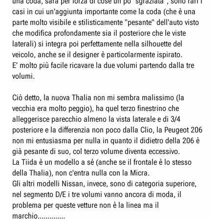
una coda, sarà per forza di cose un pò "sgraziata", sono rari i
casi in cui un'aggiunta importante come la coda (che è una
parte molto visibile e stilisticamente "pesante" dell'auto visto
che modifica profondamente sia il posteriore che le viste
laterali) si integra poi perfettamente nella silhouette del
veicolo, anche se il designer è particolarmente ispirato.
E' molto più facile ricavare la due volumi partendo dalla tre
volumi.
Ciò detto, la nuova Thalia non mi sembra malissimo (la
vecchia era molto peggio), ha quel terzo finestrino che
alleggerisce parecchio almeno la vista laterale e di 3/4
posteriore e la differenzia non poco dalla Clio, la Peugeot 206
non mi entusiasma per nulla in quanto il didietro della 206 è
già pesante di suo, col terzo volume diventa eccessivo.
La Tiida è un modello a sé (anche se il frontale è lo stesso
della Thalia), non c'entra nulla con la Micra.
Gli altri modelli Nissan, invece, sono di categoria superiore,
nel segmento D/E i tre volumi vanno ancora di moda, il
problema per queste vetture non è la linea ma il
marchio..............