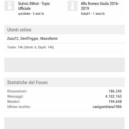
Scénic XMod - Topic
Alfa Romeo Giulia 2016-
Ufficiale
2019
quicktake
-
3 anni fa
Suby01
-
1 anno fa
Utenti online
Zizzo72
DevilTrigger
Maurofiorini
Totale: 146 (Utenti: 6, Ospiti: 140)
Statistiche del Forum
Discussioni
186.245
Messaggi
4.102.163
Membri
194.648
Ultimo Iscritto
castgamblana1986