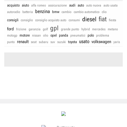
acquisto
aiuto
audi
auto
alfa romeo
assicurazione
auto nuova
auto usata
benzina
bmw
autoradio
batteria
cambio
cambio automatico
clio
fiat
diesel
consigli
consiglio
consiglio acquisto auto
consumi
fiesta
gpl
ford
frizione
garanzia
golf
grande punto
hybrid
mercedes
metano
motore
opel
panda
polo
motogp
nissan
olio
pneumatici
problema
usato
renault
volkswagen
toyota
punto
seat
subaru
suv
suzuki
yaris