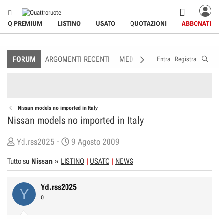
Q PREMIUM
LISTINO
USATO
QUOTAZIONI
ABBONATI
FORUM
ARGOMENTI RECENTI
MEDIA
MEMBRI
REGOLAME
Entra
Registra
Nissan models no imported in Italy
Nissan models no imported in Italy
C
D
Yd.rss2025
9 Agosto 2009
r
a
Tutto su
Nissan
»
LISTINO
USATO
NEWS
e
t
a
a
Yd.rss2025
t
d
Y
0
o
i
r
I