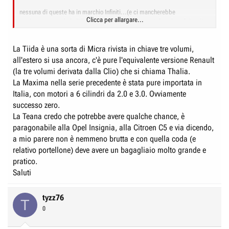
nessuna di queste ha in marchio Infiniti...(e ci mancherebbe
Clicca per allargare...
aggiungo...guarda la "tiida"... :? che sembra un patchwork mal riuscito
e sproporzionato di elementi Nissan e Renault... :hunf: ..anzi, chiara
derivazione Renault )
Clicca per allargare...
La Tiida è una sorta di Micra rivista in chiave tre volumi,
La Maxima invece, secondo me non è male dal vero, è originale e ha
all'estero si usa ancora, c'è pure l'equivalente versione Renault
un'aria decisamente contemporanea e dinamica, anche se non è un
(la tre volumi derivata dalla Clio) che si chiama Thalia.
esempio di pulizia di linee. Per il resto non mi sembra che ci perdiamo
La Maxima nella serie precedente è stata pure importata in
molto
Italia, con motori a 6 cilindri da 2.0 e 3.0. Ovviamente
successo zero.
La Teana credo che potrebbe avere qualche chance, è
paragonabile alla Opel Insignia, alla Citroen C5 e via dicendo,
a mio parere non è nemmeno brutta e con quella coda (e
relativo portellone) deve avere un bagagliaio molto grande e
pratico.
Saluti
tyzz76
T
0