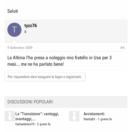
Saluti
tyzz76
T
0
9 Settembre 2009
#6
La Altima l'ha presa a noleggio mio fratello in Usa per 3
mesi... me ne ha parlato bene!
Per rispondere devi eseguire la login o registrarti.
DISCUSSIONI POPOLARI
La "Transizione": vantaggi,
Avvistamenti
svantaggi,...
freddy85
-
1 giorno fa
Carloantonio70
-
2 giorni fa