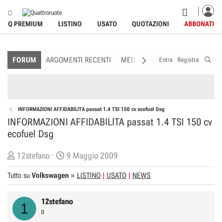
Q PREMIUM
LISTINO
USATO
QUOTAZIONI
ABBONATI
FORUM
ARGOMENTI RECENTI
MEDIA
MEMBRI
REGOLAME
Entra
Registra
INFORMAZIONI AFFIDABILITA passat 1.4 TSI 150 cv ecofuel Dsg
INFORMAZIONI AFFIDABILITA passat 1.4 TSI 150 cv
ecofuel Dsg
C
D
12stefano
9 Maggio 2009
r
a
Tutto su
Volkswagen
»
LISTINO
USATO
NEWS
e
t
a
a
12stefano
t
d
1
0
o
i