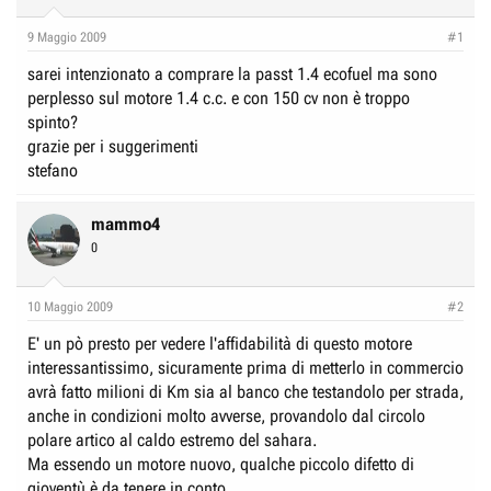
r
I
e
n
9 Maggio 2009
#1
D
i
sarei intenzionato a comprare la passt 1.4 ecofuel ma sono
i
z
perplesso sul motore 1.4 c.c. e con 150 cv non è troppo
s
i
spinto?
c
o
grazie per i suggerimenti
u
stefano
s
s
mammo4
i
0
o
n
10 Maggio 2009
#2
e
E' un pò presto per vedere l'affidabilità di questo motore
interessantissimo, sicuramente prima di metterlo in commercio
avrà fatto milioni di Km sia al banco che testandolo per strada,
anche in condizioni molto avverse, provandolo dal circolo
polare artico al caldo estremo del sahara.
Ma essendo un motore nuovo, qualche piccolo difetto di
gioventù è da tenere in conto.