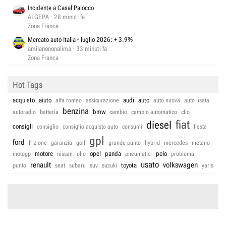
Incidente a Casal Palocco
ALGEPA
28 minuti fa
Zona Franca
Mercato auto Italia - luglio 2026: + 3.9%
amilanononalima
33 minuti fa
Zona Franca
Hot Tags
acquisto
aiuto
audi
auto
alfa romeo
assicurazione
auto nuova
auto usata
benzina
bmw
autoradio
batteria
cambio
cambio automatico
clio
fiat
diesel
consigli
consiglio
consiglio acquisto auto
consumi
fiesta
gpl
ford
frizione
garanzia
golf
grande punto
hybrid
mercedes
metano
motore
opel
panda
polo
motogp
nissan
olio
pneumatici
problema
usato
renault
volkswagen
toyota
punto
seat
subaru
suv
suzuki
yaris