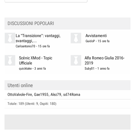
DISCUSSIONI POPOLARI
La "Transizione": vantaggi,
Avvistamenti
svantaggi,...
GuidoP
-
15 ore fa
Carloantonio70
-
15 ore fa
Scénic XMod - Topic
Alfa Romeo Giulia 2016-
Ufficiale
2019
quicktake
-
3 anni fa
Suby01
-
1 anno fa
Utenti online
OttoValvole-Fire
Gae1955
Alez79
sd74Roma
Totale: 189 (Utenti: 9, Ospiti: 180)