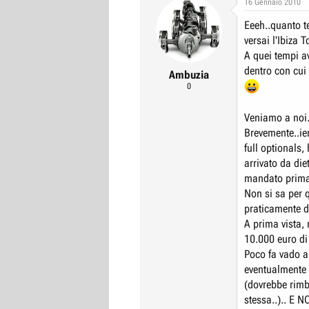
16 Gennaio 2010
r
I
Eeeh..quanto t
e
n
versai l'Ibiza T
D
i
A quei tempi a
i
z
dentro con cui
Ambuzia
s
i
0
c
o
u
Veniamo a noi.
s
Brevemente..ie
s
full optionals, 
i
arrivato da di
mandato prima 
o
Non si sa per 
n
praticamente di
e
A prima vista,
10.000 euro di
Poco fa vado a
eventualmente l
(dovrebbe rimb
stessa..).. E