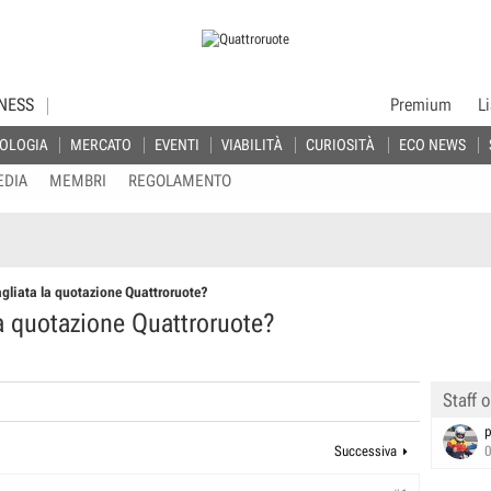
NESS
Premium
L
OLOGIA
MERCATO
EVENTI
VIABILITÀ
CURIOSITÀ
ECO NEWS
EDIA
MEMBRI
REGOLAMENTO
agliata la quotazione Quattroruote?
la quotazione Quattroruote?
Staff o
p
Successiva