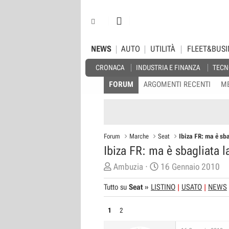
NEWS
AUTO
UTILITÀ
FLEET&BUSI
CRONACA
INDUSTRIA E FINANZA
TECN
FORUM
ARGOMENTI RECENTI
M
Forum
Marche
Seat
Ibiza FR: ma è sb
Ibiza FR: ma è sbagliata 
C
D
Ambuzia
16 Gennaio 2010
r
a
Tutto su
Seat
»
LISTINO
USATO
NEWS
e
t
a
a
1
2
t
d
o
i