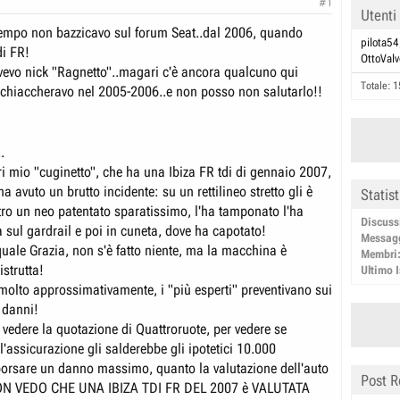
#1
Utenti
empo non bazzicavo sul forum Seat..dal 2006, quando
pilota54
di FR!
OttoValv
vevo nick "Ragnetto"..magari c'è ancora qualcuno qui
Totale: 1
 chiaccheravo nel 2005-2006..e non posso non salutarlo!!
.
ri mio "cuginetto", che ha una Ibiza FR tdi di gennaio 2007,
ha avuto un brutto incidente: su un rettilineo stretto gli è
Statis
etro un neo patentato sparatissimo, l'ha tamponato l'ha
Discuss
sul gardrail e poi in cuneta, dove ha capotato!
Messag
quale Grazia, non s'è fatto niente, ma la macchina è
Membri
strutta!
Ultimo I
 molto approssimativamente, i "più esperti" preventivano sui
 danni!
 vedere la quotazione di Quattroruote, per vedere se
'assicurazione gli salderebbe gli ipotetici 10.000
orsare un danno massimo, quanto la valutazione dell'auto
Post R
 NON VEDO CHE UNA IBIZA TDI FR DEL 2007 è VALUTATA