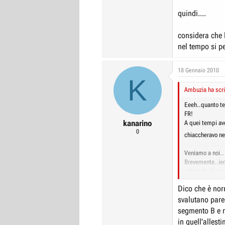
quindi....
considera che l
nel tempo si pe
18 Gennaio 2010
K
Ambuzia ha scri
Eeeh..quanto te
FR!
kanarino
A quei tempi av
0
chiaccheravo ne
Veniamo a noi..
Brevemente..ieri
optionals, ha av
un neo patentat
Dico che è nor
cuneta, dove ha
Non si sa per q
svalutano parec
distrutta!
segmento B e n
A prima vista, 
in quell'allest