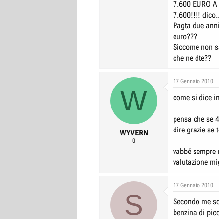
7.600 EURO A
7.600!!!! dico
Pagta due anni
euro???
Siccome non sa
che ne dte??
17 Gennaio 2010
W
come si dice in
pensa che se 4
dire grazie se 
WYVERN
0
vabbé sempre m
valutazione mi
17 Gennaio 2010
S
Secondo me sco
benzina di pic