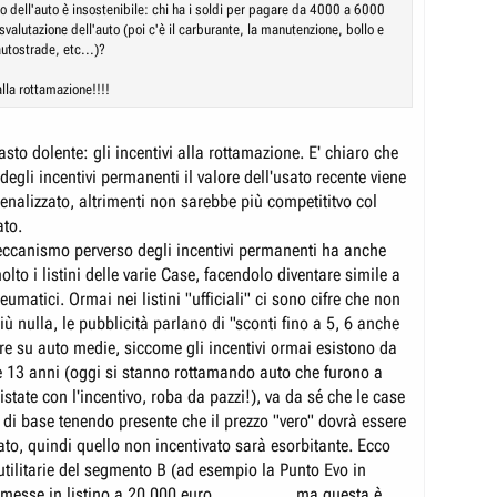
o dell'auto è insostenibile: chi ha i soldi per pagare da 4000 a 6000
 svalutazione dell'auto (poi c'è il carburante, la manutenzione, bollo e
utostrade, etc...)?
alla rottamazione!!!!
tasto dolente: gli incentivi alla rottamazione. E' chiaro che
 degli incentivi permanenti il valore dell'usato recente viene
nalizzato, altrimenti non sarebbe più competititvo col
ato.
eccanismo perverso degli incentivi permanenti ha anche
lto i listini delle varie Case, facendolo diventare simile a
eumatici. Ormai nei listini "ufficiali" ci sono cifre che non
iù nulla, le pubblicità parlano di "sconti fino a 5, 6 anche
re su auto medie, siccome gli incentivi ormai esistono da
13 anni (oggi si stanno rottamando auto che furono a
istate con l'incentivo, roba da pazzi!), va da sé che le case
ni di base tenendo presente che il prezzo "vero" dovrà essere
ato, quindi quello non incentivato sarà esorbitante. Ecco
utilitarie del segmento B (ad esempio la Punto Evo in
messe in listino a 20.000 euro.................. ma questa è