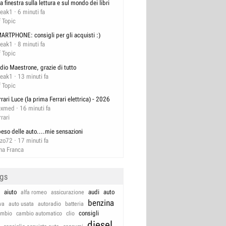
a finestra sulla lettura e sul mondo dei libri
reak1
6 minuti fa
f Topic
ARTPHONE: consigli per gli acquisti :)
reak1
8 minuti fa
f Topic
dio Maestrone, grazie di tutto
reak1
13 minuti fa
f Topic
rrari Luce (la prima Ferrari elettrica) - 2026
exmed
16 minuti fa
rrari
 peso delle auto....mie sensazioni
zzo72
17 minuti fa
na Franca
ags
aiuto
audi
auto
alfa romeo
assicurazione
benzina
va
auto usata
autoradio
batteria
consigli
ambio
cambio automatico
clio
diesel