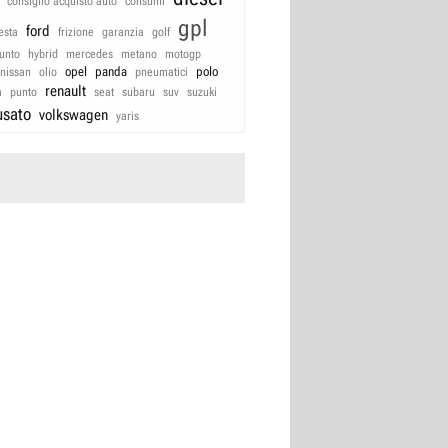
consiglio acquisto auto
consumi
gpl
ford
iesta
frizione
garanzia
golf
unto
hybrid
mercedes
metano
motogp
opel
panda
polo
nissan
olio
pneumatici
renault
a
punto
seat
subaru
suv
suzuki
usato
volkswagen
yaris