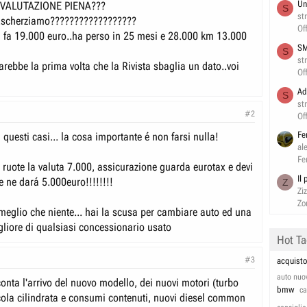
Un
 VALUTAZIONE PIENA???
S
st
..scherziamo??????????????????
Of
 fa 19.000 euro..ha perso in 25 mesi e 28.000 km 13.000
SM
S
st
rebbe la prima volta che la Rivista sbaglia un dato..voi
Of
Ad
S
st
#2
Of
Fe
 questi casi... la cosa importante é non farsi nulla!
al
Fe
 ruote la valuta 7.000, assicurazione guarda eurotax e devi
Il
te ne dará 5.000euro!!!!!!!!
Z
Zi
Zo
eglio che niente... hai la scusa per cambiare auto ed una
gliore di qualsiasi concessionario usato
Hot T
#3
acquisto
auto nuo
nta l'arrivo del nuovo modello, dei nuovi motori (turbo
bmw
c
cola cilindrata e consumi contenuti, nuovi diesel common