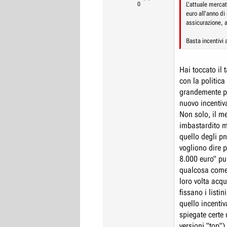
0
L'attuale mercat
euro all'anno di
assicurazione, a
Basta incentivi 
Hai toccato il 
con la politica
grandemente pe
nuovo incentiv
Non solo, il m
imbastardito mo
quello degli pn
vogliono dire p
8.000 euro" pu
qualcosa come 
loro volta acqu
fissano i listi
quello incentiv
spiegate certe 
versioni "top") 