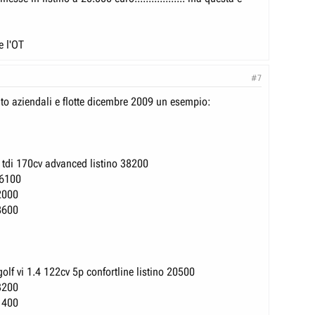
e l'OT
#7
uto aziendali e flotte dicembre 2009 un esempio:
 tdi 170cv advanced listino 38200
26100
2000
8600
olf vi 1.4 122cv 5p confortline listino 20500
3200
1400