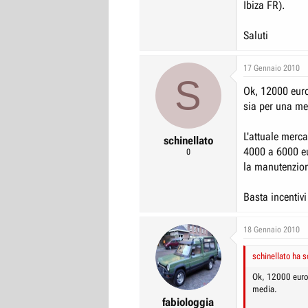
Ibiza FR).
Saluti
17 Gennaio 2010
S
Ok, 12000 euro 
sia per una me
L'attuale merca
schinellato
4000 a 6000 eur
0
la manutenzione
Basta incentivi
18 Gennaio 2010
schinellato ha s
Ok, 12000 euro i
media.
fabiologgia