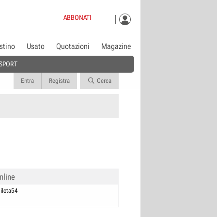
ABBONATI
istino
Usato
Quotazioni
Magazine
SPORT
Entra
Registra
Cerca
nline
ilota54
0