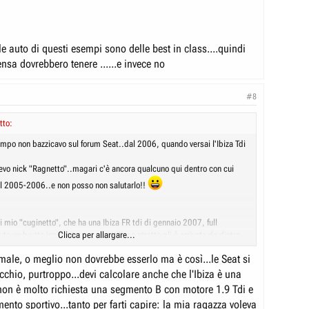
e auto di questi esempi sono delle best in class....quindi
nsa dovrebbero tenere ......e invece no
#8
tto:
mpo non bazzicavo sul forum Seat..dal 2006, quando versai l'Ibiza Tdi
evo nick "Ragnetto"..magari c'è ancora qualcuno qui dentro con cui
l 2005-2006..e non posso non salutarlo!!
 mio "cuginetto", che ha una Ibiza FR tdi di gennaio 2007, full
uto un brutto incidente: su un rettilineo stretto gli è arrivato da dietro
Clicca per allargare...
o sparatissimo, l'ha tamponato l'ha mandato prima sul gardrail e poi in
male, o meglio non dovrebbe esserlo ma è così...le Seat si
 capotato!
uale Grazia, non s'è fatto niente, ma la macchina è praticamente
chio, purtroppo...devi calcolare anche che l'Ibiza è una
on è molto richiesta una segmento B con motore 1.9 Tdi e
molto approssimativamente, i "più esperti" preventivano sui 10.000
imento sportivo...tanto per farti capire: la mia ragazza voleva