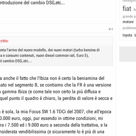
consiglio
l'introduzione del cambio DSG,etc...
fiat
f
grande p
motore
problem
#4
toyota
critto:
ta l'arrivo del nuovo modello, dei nuovi motori (turbo benzina di
ta e consumi contenuti, nuovi diesel common rail, Euro 5),
del cambio DSG,etc...
nta anche il fatto che l'Ibiza non è certo la beniamina del
sato nel segmento B, se contiamo che la FR è una versione
a gamma Ibiza (e come tale non certo la più diffusa e
 quel punto il quadro è chiaro, la perdita di valore è secca e
 sola, la mia Focus SW 1.6 TDCi del 2007, che all'epoca
20.000 euro, oggi, pur essendo in ottime condizioni, mi
tra i 7.500 ed i 9.000 euro a seconda della trattativa, e la
siderata vendibilissima (e sicuramente lo è più di una