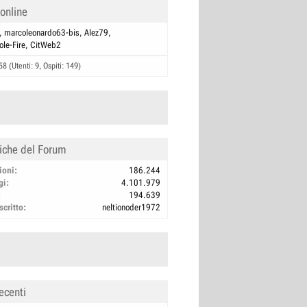
 online
marcoleonardo63-bis
Alez79
ole-Fire
CitWeb2
58 (Utenti: 9, Ospiti: 149)
tiche del Forum
ioni
186.244
gi
4.101.979
194.639
scritto
neltionoder1972
ecenti