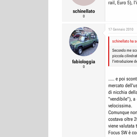
rail, Euro 5), 
schinellato
0
17 Gennaio 2010
schinellato ha s
Secondo me scon
piccola cilindra
fabiologgia
l'introduzione 
0
..... e poi sco
mercato dell'u
di nicchia dell
"vendibile"), a
velocissima.
Comunque non è
costava oltre 
viene valutata 
Focus SW è con