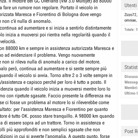
nza. Il motore del GC Overland (VM 3.0 Multijet) ad 80000
Utenti
a fare un rumore non regolare. Portato il veicolo in
orizzata Maresca e Fiorentino di Bologna dove vengo
Zizzo72
omniae
e non c'è nulla di anomalo.
continua ad aumentare e si inizia a sentirlo distintamente
Totale: 1
lo inizia a muoversi poi rientra nella regolarità quando il
velocità.
con 88000 km e sempre in assistenza autorizzata Maresca e
rno ad evidenziare il problema. Vengo nuovamente
e non si rileva nulla di anomalo a carico del motore.
Statis
alo però, continua ad aumentare e si sente sempre più
uando il veicolo si avvia. Torno altre 2 o 3 volte sempre in
Discuss
assistenza e capisco perché per loro è tutto a posto. Il
Messag
Membri
idenzia quando il veicolo inizia a muoversi mentre loro lo
Ultimo I
mo con ripetute sgasate. Faccio presente la differenza ma
se ci fosse un problema al motore lo si rileverebbe come
ultato: per l'assistenza Maresca e Fiorentino per quanto
tore è tutto OK. posso stare tranquillo. A 98000 km quando
a di essere sopra ad un trattore. Torno in assistenza e
olli più approfonditi e non semplici sgasate che non
Post R
dizioni in cui si avverte l'anomalia. A questo punto, forse