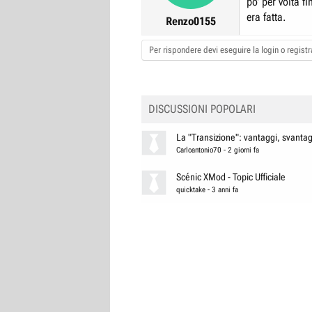
po' per volta f
NB: Alla larga d
era fatta.
assistenze inca
Renzo0155
Per rispondere devi eseguire la login o registra
DISCUSSIONI POPOLARI
La "Transizione": vantaggi, svantagg
Carloantonio70
-
2 giorni fa
Scénic XMod - Topic Ufficiale
quicktake
-
3 anni fa