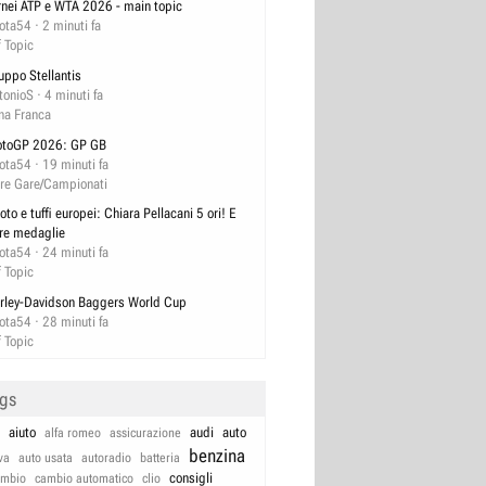
rnei ATP e WTA 2026 - main topic
lota54
2 minuti fa
f Topic
uppo Stellantis
tonioS
4 minuti fa
na Franca
toGP 2026: GP GB
lota54
19 minuti fa
tre Gare/Campionati
oto e tuffi europei: Chiara Pellacani 5 ori! E
tre medaglie
lota54
24 minuti fa
f Topic
rley-Davidson Baggers World Cup
lota54
28 minuti fa
f Topic
ags
aiuto
audi
auto
alfa romeo
assicurazione
benzina
va
auto usata
autoradio
batteria
consigli
ambio
cambio automatico
clio