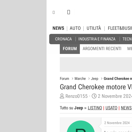
NEWS
AUTO
UTILITÀ
FLEET&BUSI
CRONACA
INDUSTRIA E FINANZA
TECN
FORUM
ARGOMENTI RECENTI
M
Forum
Marche
Jeep
Grand Cherokee 
Grand Cherokee motore 
C
D
Renzo0155
2 Novembre 202
r
a
Tutto su
Jeep
»
LISTINO
USATO
NEWS
e
t
a
a
2 Novembre 2024
t
d
o
i