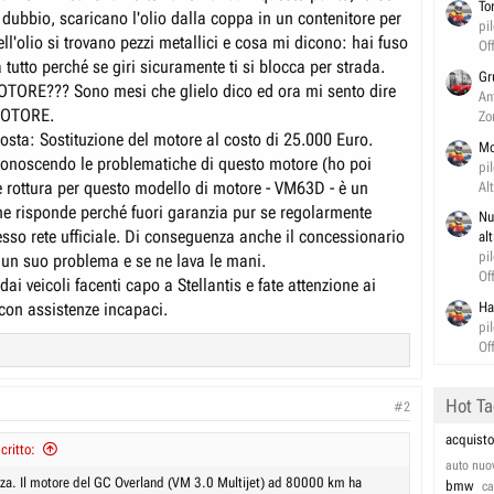
To
 dubbio, scaricano l'olio dalla coppa in un contenitore per
pi
ell'olio si trovano pezzi metallici e cosa mi dicono: hai fuso
Of
 tutto perché se giri sicuramente ti si blocca per strada.
Gr
TORE??? Sono mesi che glielo dico ed ora mi sento dire
An
MOTORE.
Zo
osta: Sostituzione del motore al costo di 25.000 Euro.
Mo
 conoscendo le problematiche di questo motore (ho poi
pi
e rottura per questo modello di motore - VM63D - è un
Al
ne risponde perché fuori garanzia pur se regolarmente
Nu
esso rete ufficiale. Di conseguenza anche il concessionario
al
pi
 un suo problema e se ne lava le mani.
Of
dai veicoli facenti capo a Stellantis e fate attenzione ai
con assistenze incapaci.
Ha
pi
Of
Hot T
#2
acquisto
ritto:
auto nuo
za. Il motore del GC Overland (VM 3.0 Multijet) ad 80000 km ha
bmw
c