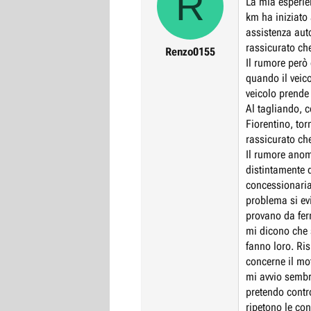
R
La mia esperie
r
I
km ha iniziato 
e
n
assistenza aut
D
i
rassicurato ch
Renzo0155
Il rumore però 
i
z
quando il veico
s
i
veicolo prende 
c
o
Al tagliando, 
u
Fiorentino, to
s
rassicurato ch
s
Il rumore anom
i
distintamente q
o
concessionaria/
n
problema si ev
e
provano da fer
mi dicono che 
fanno loro. Ris
concerne il mo
mi avvio sembr
pretendo contr
ripetono le con