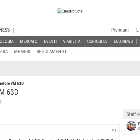
NESS
Premium
L
OLOGIA
MERCATO
EVENTI
VIABILITÀ
CURIOSITÀ
ECO NEWS
EDIA
MEMBRI
REGOLAMENTO
motore VM 63D
VM 63D
4
Staff o
p
#1