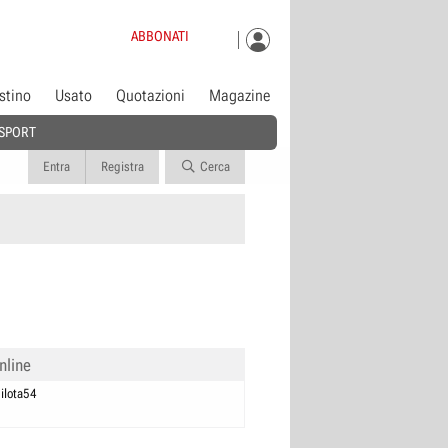
ABBONATI
istino
Usato
Quotazioni
Magazine
SPORT
Entra
Registra
Cerca
nline
ilota54
0