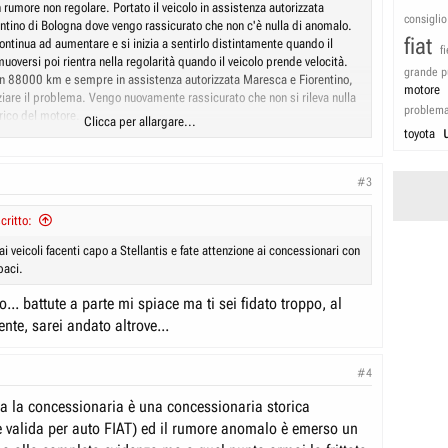
un rumore non regolare. Portato il veicolo in assistenza autorizzata
consiglio
ntino di Bologna dove vengo rassicurato che non c'è nulla di anomalo.
fiat
ontinua ad aumentare e si inizia a sentirlo distintamente quando il
f
 muoversi poi rientra nella regolarità quando il veicolo prende velocità.
grande p
on 88000 km e sempre in assistenza autorizzata Maresca e Fiorentino,
motore
ziare il problema. Vengo nuovamente rassicurato che non si rileva nulla
problem
rico del motore.
Clicca per allargare...
lo però, continua ad aumentare e si sente sempre più distintamente
toyota
o si avvia. Torno altre 2 o 3 volte sempre in concessionaria/assistenza e
er loro è tutto a posto. Il problema si evidenzia quando il veicolo inizia
#3
re loro lo provano da fermo con ripetute sgasate. Faccio presente la
i dicono che se ci fosse un problema al motore lo si rileverebbe come
ritto:
ltato: per l'assistenza Maresca e Fiorentino per quanto concerne il
OK. posso stare tranquillo. A 98000 km quando mi avvio sembra di
ai veicoli facenti capo a Stellantis e fate attenzione ai concessionari con
un trattore. Torno in assistenza e pretendo controlli più approfonditi e
paci.
sate che non ripetono le condizioni in cui si avverte l'anomalia. A
rse gli è venuto un dubbio, scaricano l'olio dalla coppa in un
.. battute a parte mi spiace ma ti sei fidato troppo, al
controllarlo. Nell'olio si trovano pezzi metallici e cosa mi dicono: hai
nte, sarei andato altrove...
ferma tutto perché se giri sicuramente ti si blocca per strada. HO FUSO
ono mesi che glielo dico ed ora mi sento dire HAI FUSO IL MOTORE.
sta: Sostituzione del motore al costo di 25.000 Euro.
#4
conoscendo le problematiche di questo motore (ho poi saputo che tale
sto modello di motore - VM63D - è un classico) non ne risponde perché
a la concessionaria è una concessionaria storica
pur se regolarmente tagliandato presso rete ufficiale. Di conseguenza
 valida per auto FIAT) ed il rumore anomalo è emerso un
sionario dice che non è un suo problema e se ne lava le mani.