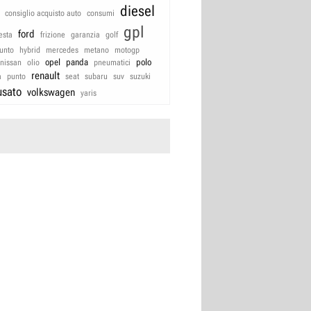
diesel
consiglio acquisto auto
consumi
gpl
ford
iesta
frizione
garanzia
golf
unto
hybrid
mercedes
metano
motogp
opel
panda
polo
nissan
olio
pneumatici
renault
a
punto
seat
subaru
suv
suzuki
usato
volkswagen
yaris