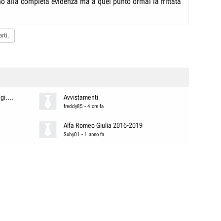
ino alla completa evidenza ma a quel punto ormai la frittata
ai veicoli facenti capo a Stellantis e fate attenzione ai concessionari con
paci.
rti.
i,...
Avvistamenti
freddy85
-
4 ore fa
Alfa Romeo Giulia 2016-2019
Suby01
-
1 anno fa