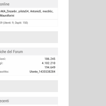
 online
AKA_Zinzanbr
pilota54
AntonioS
mec66c
Maurofiorini
59 (Utenti: 9, Ospiti: 150)
tiche del Forum
ioni
186.245
gi
4.102.210
194.649
scritto
Utente_1435538284
ecenti