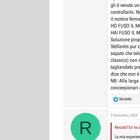
gli è venuto un
controllarlo. N
il motore ferma
HO FUSO IL MO
HAI FUSO IL 
Soluzione prop
Stellantis pur
saputo che tal
classico) non 
tagliandato pr
dice che non è
NB: Alla larga 
concessionari 
R
Skinki66
e
a
c
2 Novembre 2024
R
t
i
Renzo0155 ha sc
o
n
La mia esperien