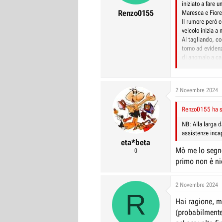
s
iniziato a fare 
:
Renzo0155
Maresca e Fiore
Il rumore però c
veicolo inizia a
Al tagliando, c
torno ad eviden
di anomalo a ca
Il rumore anoma
quando il veicol
capisco perché p
2 Novembre 2024
a muoversi ment
differenza ma m
Renzo0155 ha sc
fanno loro. Risu
motore è tutto 
NB: Alla larga d
essere sopra ad 
assistenze inca
non semplici sga
eta*beta
questo punto, fo
Mò me lo segno.
0
contenitore per 
primo non è nie
fuso il motore 
IL MOTORE??? S
Soluzione propo
2 Novembre 2024
Stellantis pur 
R
rottura per que
Hai ragione, m
fuori garanzia 
(probabilmente
anche il conces