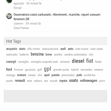
agricolo
34 minuti fa
Ferrari
Osservatorio costo carburanti, rifornimenti, ricariche, report consumi
forumers QR
cuorern
34 minuti fa
Zona Franca
Hot Tags
acquisto
aiuto
audi
auto
alfa romeo
assicurazione
auto nuova
auto usata
benzina
bmw
autoradio
batteria
cambio
cambio automatico
clio
fiat
diesel
consigli
consiglio
consiglio acquisto auto
consumi
fiesta
gpl
ford
frizione
garanzia
golf
grande punto
hybrid
mercedes
metano
motore
opel
panda
polo
motogp
nissan
olio
pneumatici
problema
usato
renault
volkswagen
toyota
punto
seat
subaru
suv
suzuki
yaris