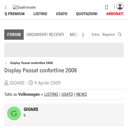
Q PREMIUM
LISTINO
USATO
QUOTAZIONI
ABBONATI
FORUM
ARGOMENTI RECENTI
MEDIA
MEMBRI
REGOLAME
Entra
Registra
Display Passat confortline 2008
Display Passat confortline 2008
C
D
GIOARS
9 Aprile 2009
r
a
Tutto su
Volkswagen
»
LISTINO
USATO
NEWS
e
t
a
a
GIOARS
t
d
G
0
o
i
r
I