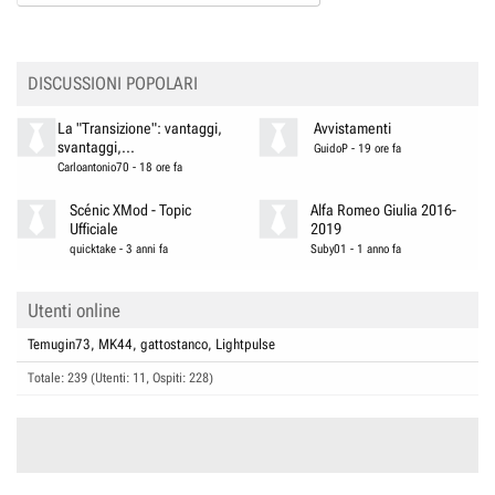
DISCUSSIONI POPOLARI
La "Transizione": vantaggi,
Avvistamenti
svantaggi,...
GuidoP
-
19 ore fa
Carloantonio70
-
18 ore fa
Scénic XMod - Topic
Alfa Romeo Giulia 2016-
Ufficiale
2019
quicktake
-
3 anni fa
Suby01
-
1 anno fa
Utenti online
Temugin73
MK44
gattostanco
Lightpulse
Totale: 239 (Utenti: 11, Ospiti: 228)