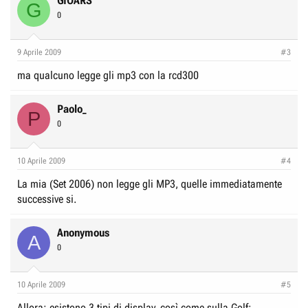
GIOARS
G
0
9 Aprile 2009
#3
ma qualcuno legge gli mp3 con la rcd300
Paolo_
P
0
10 Aprile 2009
#4
La mia (Set 2006) non legge gli MP3, quelle immediatamente
successive si.
Anonymous
A
0
10 Aprile 2009
#5
Allora: esistono 3 tipi di display, così come sulla Golf: