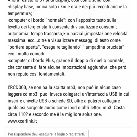
-display base, indica solo i km e ora e nei più recenti anche la
temperatura;
-computer di bordo "normale": con l'apposito tasto sulla
levetta dei tergicristalli consente di visualizzare consumi,
autonomia, tempo trascorso,km parziali,impostazione velocità
massima, ecc...oltre a visualizzare messaggi di testo come
"portiera aperta", "eseguire tagliando" "lampadina bruciata"
ecc...molto comodi
-computer di bordo Plus, grande il doppio di quello normale,
che consente di fare alcune impostazioni aggiuntive, che però
non reputo così fondamentali.
L'RCD300, se non ha la scritta mp3, non può in alcun caso
leggere cd mp3; puoi invece colegarci un'interfaccia USB in cui
inserire chivette USB o schede SD, oltre a poterci collegare
qualsiasi sorgente audio come ipod o altri lettori mp3. Costa
circa 110? e secondo me è la migliore soluzione.
www.xcarlink.it
Per rispondere devi eseguire la login o registrarti.