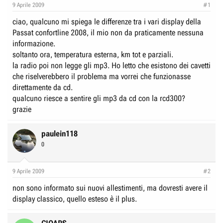
e
n
9 Aprile 2009
#1
D
i
ciao, qualcuno mi spiega le differenze tra i vari display della
i
z
Passat confortline 2008, il mio non da praticamente nessuna
s
i
informazione.
c
o
soltanto ora, temperatura esterna, km tot e parziali.
u
la radio poi non legge gli mp3. Ho letto che esistono dei cavetti
s
che riselverebbero il problema ma vorrei che funzionasse
direttamente da cd.
s
qualcuno riesce a sentire gli mp3 da cd con la rcd300?
i
grazie
o
n
paulein118
e
0
9 Aprile 2009
#2
non sono informato sui nuovi allestimenti, ma dovresti avere il
display classico, quello esteso è il plus.