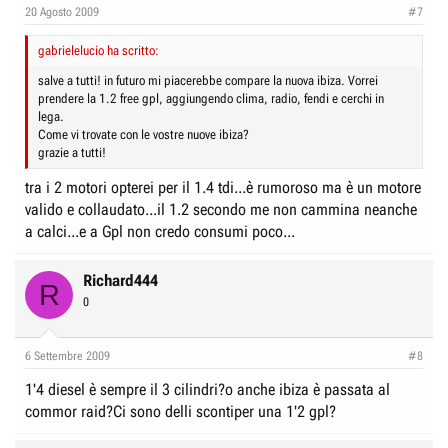
20 Agosto 2009
#7
gabrielelucio ha scritto:
salve a tutti! in futuro mi piacerebbe compare la nuova ibiza. Vorrei
prendere la 1.2 free gpl, aggiungendo clima, radio, fendi e cerchi in
lega.
Come vi trovate con le vostre nuove ibiza?
grazie a tutti!
tra i 2 motori opterei per il 1.4 tdi...è rumoroso ma è un motore
valido e collaudato...il 1.2 secondo me non cammina neanche
a calci...e a Gpl non credo consumi poco...
Richard444
R
0
6 Settembre 2009
#8
1'4 diesel è sempre il 3 cilindri?o anche ibiza è passata al
commor raid?Ci sono delli scontiper una 1'2 gpl?