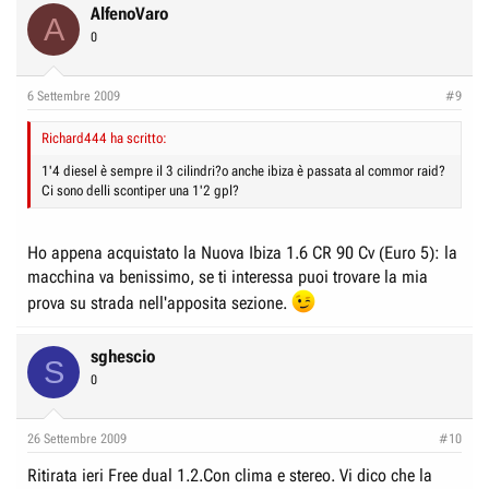
AlfenoVaro
A
0
6 Settembre 2009
#9
Richard444 ha scritto:
1'4 diesel è sempre il 3 cilindri?o anche ibiza è passata al commor raid?
Ci sono delli scontiper una 1'2 gpl?
Ho appena acquistato la Nuova Ibiza 1.6 CR 90 Cv (Euro 5): la
macchina va benissimo, se ti interessa puoi trovare la mia
prova su strada nell'apposita sezione.
sghescio
S
0
26 Settembre 2009
#10
Ritirata ieri Free dual 1.2.Con clima e stereo. Vi dico che la