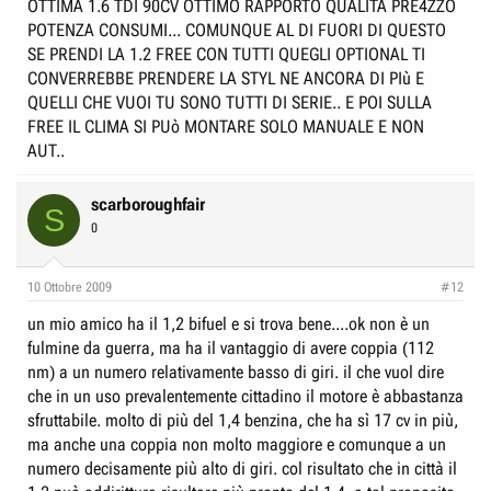
OTTIMA 1.6 TDI 90CV OTTIMO RAPPORTO QUALITA PRE4ZZO
POTENZA CONSUMI... COMUNQUE AL DI FUORI DI QUESTO
SE PRENDI LA 1.2 FREE CON TUTTI QUEGLI OPTIONAL TI
CONVERREBBE PRENDERE LA STYL NE ANCORA DI PIù E
QUELLI CHE VUOI TU SONO TUTTI DI SERIE.. E POI SULLA
FREE IL CLIMA SI PUò MONTARE SOLO MANUALE E NON
AUT..
scarboroughfair
S
0
10 Ottobre 2009
#12
un mio amico ha il 1,2 bifuel e si trova bene....ok non è un
fulmine da guerra, ma ha il vantaggio di avere coppia (112
nm) a un numero relativamente basso di giri. il che vuol dire
che in un uso prevalentemente cittadino il motore è abbastanza
sfruttabile. molto di più del 1,4 benzina, che ha sì 17 cv in più,
ma anche una coppia non molto maggiore e comunque a un
numero decisamente più alto di giri. col risultato che in città il