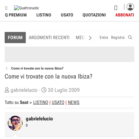
Q PREMIUM
LISTINO
USATO
QUOTAZIONI
ABBONATI
FORUM
ARGOMENTI RECENTI
MEDIA
MEMBRI
REGOLAME
Entra
Registra
Come vi trovate con la nuova Ibiza?
Come vi trovate con la nuova Ibiza?
C
D
gabrielelucio
30 Luglio 2009
r
a
Tutto su
Seat
»
LISTINO
USATO
NEWS
e
t
a
a
gabrielelucio
t
d
0
o
i
r
I