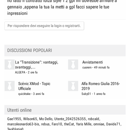
ho fatto il contratto ibiza style 1'2 gpl mi dovrebbe arrivare a
gennaio ,appena la tua la metti a gpl facci sapere le tue
inpressioni
Per rispondere devi eseguire la login o registrarti.
DISCUSSIONI POPOLARI
La "Transizione": vantaggi,
Avvistamenti
svantaggi,...
cuorern
-
49 minuti fa
ALGEPA
-
2 ore fa
Scénic XMod - Topic
Alfa Romeo Giulia 2016-
Ufficiale
2019
quicktake
-
3 anni fa
Suby01
-
1 anno fa
Utenti online
Gae1955
Wilson65
Mo Dello
Utente_2042526355
robcald
marcoleonardo63-bis
rebus
Faro10
theCat
Yaris Mille
omniae
Davide71
TeoPilotin0