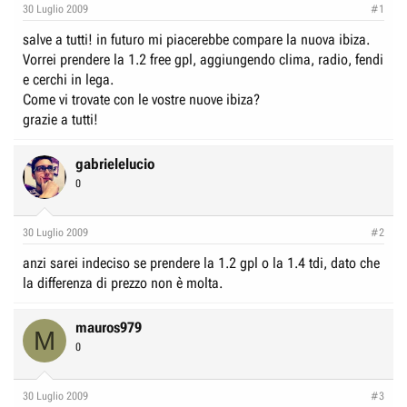
e
n
30 Luglio 2009
#1
D
i
salve a tutti! in futuro mi piacerebbe compare la nuova ibiza.
i
z
Vorrei prendere la 1.2 free gpl, aggiungendo clima, radio, fendi
s
i
e cerchi in lega.
c
o
Come vi trovate con le vostre nuove ibiza?
u
grazie a tutti!
s
s
gabrielelucio
i
0
o
n
30 Luglio 2009
#2
e
anzi sarei indeciso se prendere la 1.2 gpl o la 1.4 tdi, dato che
la differenza di prezzo non è molta.
mauros979
M
0
30 Luglio 2009
#3