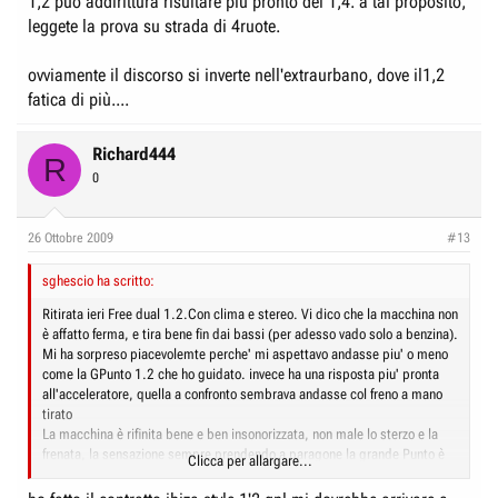
1,2 può addirittura risultare più pronto del 1,4. a tal proposito,
leggete la prova su strada di 4ruote.
ovviamente il discorso si inverte nell'extraurbano, dove il1,2
fatica di più....
Richard444
R
0
26 Ottobre 2009
#13
sghescio ha scritto:
Ritirata ieri Free dual 1.2.Con clima e stereo. Vi dico che la macchina non
è affatto ferma, e tira bene fin dai bassi (per adesso vado solo a benzina).
Mi ha sorpreso piacevolemte perche' mi aspettavo andasse piu' o meno
come la GPunto 1.2 che ho guidato. invece ha una risposta piu' pronta
all'acceleratore, quella a confronto sembrava andasse col freno a mano
tirato
La macchina è rifinita bene e ben insonorizzata, non male lo sterzo e la
frenata, la sensazione sempre prendendo a paragone la grande Punto è
Clicca per allargare...
di maggiore solidità. Soddisfatto, aspetto di poter usare il Gas dopo il
collaudo.