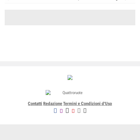
Contatti
Redazione
Termini e Condizioni d'Uso
Editoriale Domus SpA
Via G. Mazzocchi, 1/3 20089 Rozzano (Mi) - Codice fiscale, partita
IVA e iscrizione al Registro delle Imprese di Milano n. 07835550158