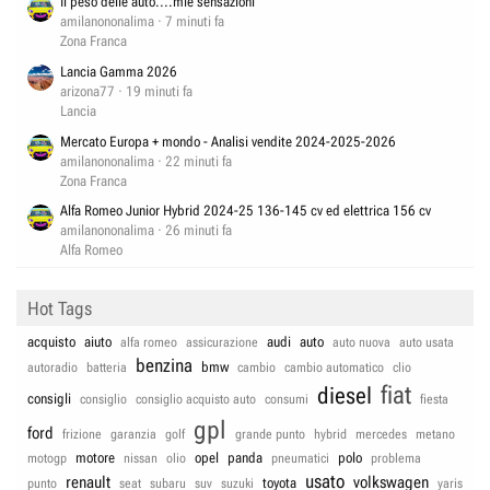
Il peso delle auto....mie sensazioni
amilanononalima
7 minuti fa
Zona Franca
Lancia Gamma 2026
arizona77
19 minuti fa
Lancia
Mercato Europa + mondo - Analisi vendite 2024-2025-2026
amilanononalima
22 minuti fa
Zona Franca
Alfa Romeo Junior Hybrid 2024-25 136-145 cv ed elettrica 156 cv
amilanononalima
26 minuti fa
Alfa Romeo
Hot Tags
acquisto
aiuto
audi
auto
alfa romeo
assicurazione
auto nuova
auto usata
benzina
bmw
autoradio
batteria
cambio
cambio automatico
clio
fiat
diesel
consigli
consiglio
consiglio acquisto auto
consumi
fiesta
gpl
ford
frizione
garanzia
golf
grande punto
hybrid
mercedes
metano
motore
opel
panda
polo
motogp
nissan
olio
pneumatici
problema
usato
renault
volkswagen
toyota
punto
seat
subaru
suv
suzuki
yaris