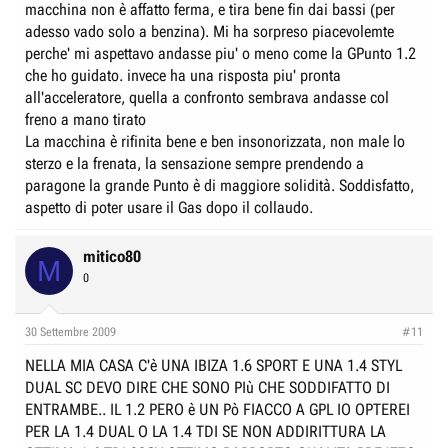
macchina non è affatto ferma, e tira bene fin dai bassi (per
adesso vado solo a benzina). Mi ha sorpreso piacevolemte
perche' mi aspettavo andasse piu' o meno come la GPunto 1.2
che ho guidato. invece ha una risposta piu' pronta
all'acceleratore, quella a confronto sembrava andasse col
freno a mano tirato
La macchina è rifinita bene e ben insonorizzata, non male lo
sterzo e la frenata, la sensazione sempre prendendo a
paragone la grande Punto è di maggiore solidità. Soddisfatto,
aspetto di poter usare il Gas dopo il collaudo.
mitico80
M
0
30 Settembre 2009
#11
NELLA MIA CASA C'è UNA IBIZA 1.6 SPORT E UNA 1.4 STYL
DUAL SC DEVO DIRE CHE SONO PIù CHE SODDIFATTO DI
ENTRAMBE.. IL 1.2 PERO è UN Pò FIACCO A GPL IO OPTEREI
PER LA 1.4 DUAL O LA 1.4 TDI SE NON ADDIRITTURA LA