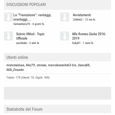
DISCUSSIONI POPOLARI
La "Transizione": vantaggi,
Avvistamenti
svantaggi,...
CitWeb2
-
12 ore fa
Carloantonio70
-
4 giorni fa
Scénic XMod - Topic
Alfa Romeo Giulia 2016-
Ufficiale
2019
quicktake
-
3 anni fa
Suby01
-
1 anno fa
Utenti online
momonedusa
Alez79
omniae
marcoleonardo63-bis
dasca88
AKA_Zinzanbr
Totale: 179 (Utenti: 10, Ospiti: 169)
Statistiche del Forum