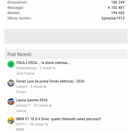
Discussioni
186.249
Messaggi
4.102.487
Membri
194.665
Ultimo Iscritto
bjoresissi1973
Post Recenti
ITALA e OSCA... la storia continua...
M
momonedusa
2 minuti fa
Zona Franca
Ferrari Luce (la prima Ferrari elettrica) - 2026
cuorern
3 minuti fa
Ferrari
Lancia Gamma 2026
arizona77
22 minuti fa
Lancia
BMW X1 18 D X Drive: quanti chilometri avete percorso?
U2511
36 minuti fa
BMW