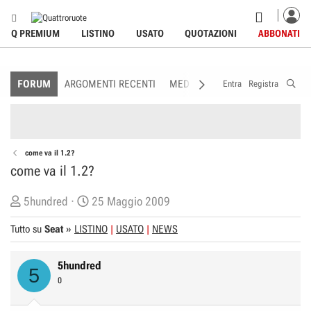
Q PREMIUM
LISTINO
USATO
QUOTAZIONI
ABBONATI
FORUM
ARGOMENTI RECENTI
MEDIA
MEMBRI
REGOLAME
Entra
Registra
come va il 1.2?
come va il 1.2?
C
D
5hundred
25 Maggio 2009
r
a
Tutto su
Seat
»
LISTINO
USATO
NEWS
e
t
a
a
5hundred
t
d
5
0
o
i
r
I