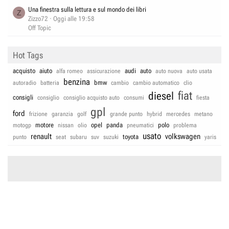
Una finestra sulla lettura e sul mondo dei libri
Z
Zizzo72
Oggi alle 19:58
Off Topic
Hot Tags
acquisto
aiuto
audi
auto
alfa romeo
assicurazione
auto nuova
auto usata
benzina
bmw
autoradio
batteria
cambio
cambio automatico
clio
fiat
diesel
consigli
consiglio
consiglio acquisto auto
consumi
fiesta
gpl
ford
frizione
garanzia
golf
grande punto
hybrid
mercedes
metano
motore
opel
panda
polo
motogp
nissan
olio
pneumatici
problema
usato
renault
volkswagen
toyota
punto
seat
subaru
suv
suzuki
yaris