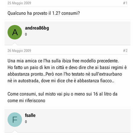
e
n
25 Maggio 2009
#1
D
i
Qualcuno ha provato il 1.2? consumi?
i
z
s
i
andrea86bg
A
c
o
0
u
s
26 Maggio 2009
#2
s
i
Una mia amica ce l'ha sulla ibiza free modello precedente.
Ho fatto un paio di km in città e devo dire che ai bassi regimi è
o
abbastanza pronto..Però non l'ho testato nè sull'extraurbano
n
nè in autostrada, dove mi dice che è abbastanza fiacco..
e
Come consumi, sul misto vai piu o meno sui 16 al litro da
come mi riferiscono
fsalle
F
0