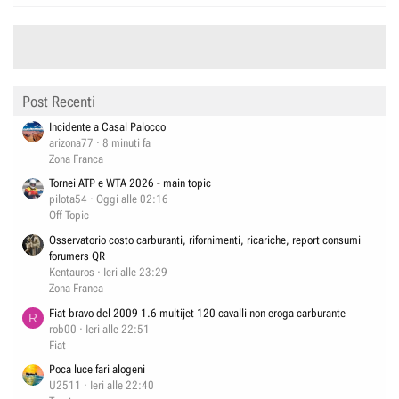
Post Recenti
Incidente a Casal Palocco
arizona77
8 minuti fa
Zona Franca
Tornei ATP e WTA 2026 - main topic
pilota54
Oggi alle 02:16
Off Topic
Osservatorio costo carburanti, rifornimenti, ricariche, report consumi
forumers QR
Kentauros
Ieri alle 23:29
Zona Franca
Fiat bravo del 2009 1.6 multijet 120 cavalli non eroga carburante
R
rob00
Ieri alle 22:51
Fiat
Poca luce fari alogeni
U2511
Ieri alle 22:40