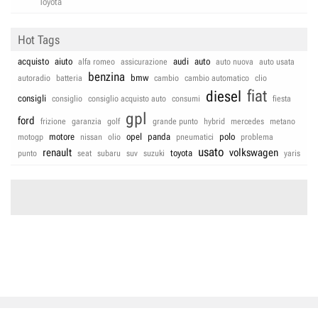
Toyota
Hot Tags
acquisto
aiuto
audi
auto
alfa romeo
assicurazione
auto nuova
auto usata
benzina
bmw
autoradio
batteria
cambio
cambio automatico
clio
fiat
diesel
consigli
consiglio
consiglio acquisto auto
consumi
fiesta
gpl
ford
frizione
garanzia
golf
grande punto
hybrid
mercedes
metano
motore
opel
panda
polo
motogp
nissan
olio
pneumatici
problema
usato
renault
volkswagen
toyota
punto
seat
subaru
suv
suzuki
yaris