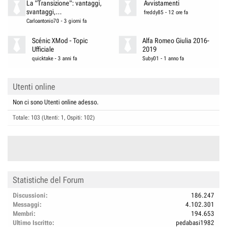
La "Transizione": vantaggi,
Avvistamenti
svantaggi,...
freddy85
-
12 ore fa
Carloantonio70
-
3 giorni fa
Scénic XMod - Topic
Alfa Romeo Giulia 2016-
Ufficiale
2019
quicktake
-
3 anni fa
Suby01
-
1 anno fa
Utenti online
Non ci sono Utenti online adesso.
Totale: 103 (Utenti: 1, Ospiti: 102)
Statistiche del Forum
Discussioni
186.247
Messaggi
4.102.301
Membri
194.653
Ultimo Iscritto
pedabasi1982