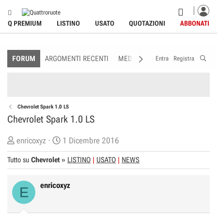
Q PREMIUM
LISTINO
USATO
QUOTAZIONI
ABBONATI
FORUM
ARGOMENTI RECENTI
MEDIA
MEMBRI
REGOLAME
Entra
Registra
Chevrolet Spark 1.0 LS
Chevrolet Spark 1.0 LS
C
D
enricoxyz
1 Dicembre 2016
r
a
Tutto su
Chevrolet
»
LISTINO
USATO
NEWS
e
t
a
a
enricoxyz
t
d
E
o
i
r
I