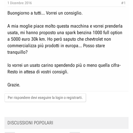
e
n
1 Dicembre 2016
#1
D
i
Buongiorno a tutti... Vorrei un consiglio.
i
z
s
i
A mia moglie piace molto questa macchina e vorrei prenderla
c
o
usata, mi hanno proposto una spark benzina 1000 full option
u
a 5000 euro 30k km. Ho però saputo che chevtrolet non
s
commercializza più prodotti in europa... Posso stare
tranquillo?
s
i
Io vorrei un usato carino spendendo più o meno quella cifra-
o
Resto in attesa di vostri consigli.
n
e
Grazie.
Per rispondere devi eseguire la login o registrarti.
DISCUSSIONI POPOLARI