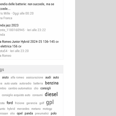
cendio delle batterie: non succede, ma se
ccede...
ris Mille
Oggi alle 00:20
na Franca
nda jazz 2023
ente_1180160945
Ieri alle 23:22
nda
fa Romeo Junior Hybrid 2024-25 136-145 cv
 elettrica 156 cv
lota54
Ieri alle 23:20
fa Romeo
ags
aiuto
audi
auto
alfa romeo
assicurazione
benzina
va
auto usata
autoradio
batteria
consigli
ambio
cambio automatico
clio
diesel
consiglio acquisto auto
consumi
gpl
ford
iesta
frizione
garanzia
golf
unto
hybrid
mercedes
metano
motogp
opel
panda
polo
nissan
olio
pneumatici