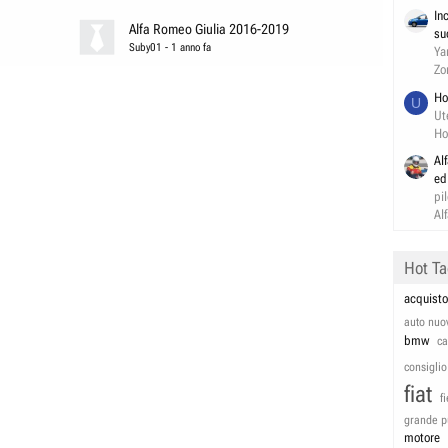
In
Alfa Romeo Giulia 2016-2019
su
Suby01
-
1 anno fa
Ya
Zo
Ho
U
Ut
Ho
Al
ed
pi
Al
Hot T
acquisto
auto nuo
bmw
c
consiglio
fiat
f
grande p
motore