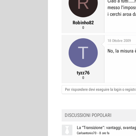
R
Ciao a tutti...
r
I
messo l'impossi
e
n
i cerchi aroa d
D
i
Robinho82
i
z
0
s
i
18 Ottobre 2009
c
o
T
u
No, la misura 
s
s
i
tyzz76
0
o
n
Per rispondere devi eseguire la login o registra
e
DISCUSSIONI POPOLARI
La "Transizione": vantaggi, svantagg
Carloantonio70
-
8 ore fa