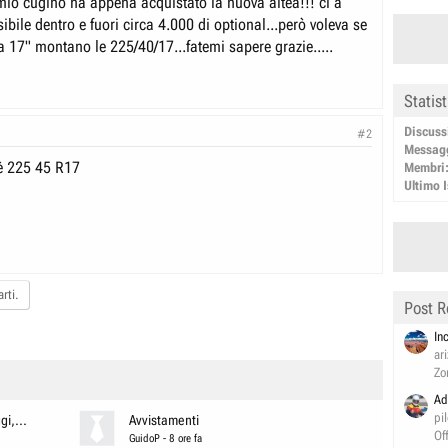
..mio cugino ha appena acquistato la nuova altea!!! ci a
bile dentro e fuori circa 4.000 di optional...però voleva se
a 17" montano le 225/40/17...fatemi sapere grazie.....
Statis
Discuss
#2
Messag
è 225 45 R17
Membri
Ultimo I
rti.
Post R
In
ar
Zo
Ad
pi
i,...
Avvistamenti
Of
GuidoP
-
8 ore fa