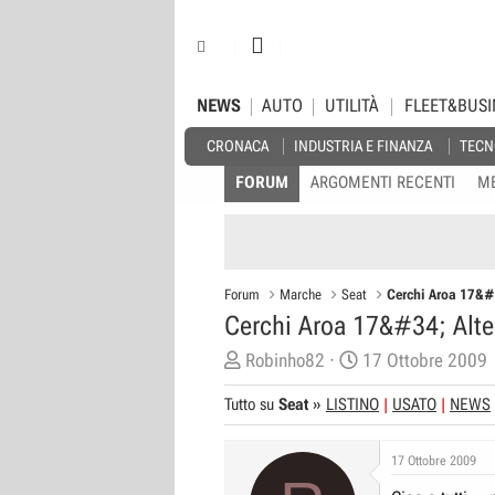
NEWS
AUTO
UTILITÀ
FLEET&BUSI
CRONACA
INDUSTRIA E FINANZA
TECN
FORUM
ARGOMENTI RECENTI
M
Forum
Marche
Seat
Cerchi Aroa 17&#
Cerchi Aroa 17&#34; Alte
C
D
Robinho82
17 Ottobre 2009
r
a
Tutto su
Seat
»
LISTINO
USATO
NEWS
e
t
a
a
17 Ottobre 2009
t
d
o
i