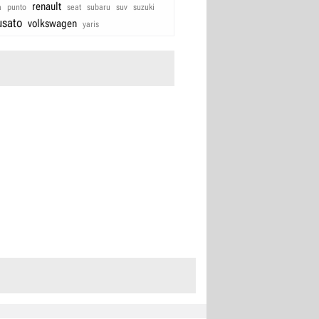
renault
a
punto
seat
subaru
suv
suzuki
usato
volkswagen
yaris