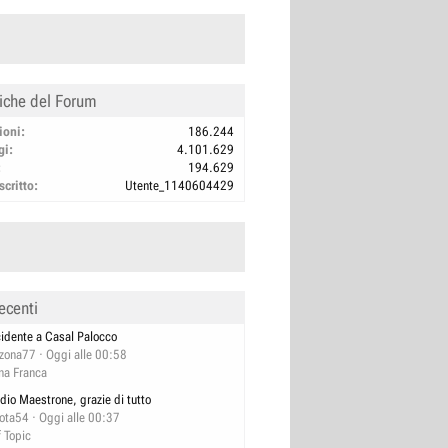
tiche del Forum
ioni
186.244
gi
4.101.629
194.629
scritto
Utente_1140604429
ecenti
cidente a Casal Palocco
izona77
Oggi alle 00:58
na Franca
dio Maestrone, grazie di tutto
lota54
Oggi alle 00:37
f Topic